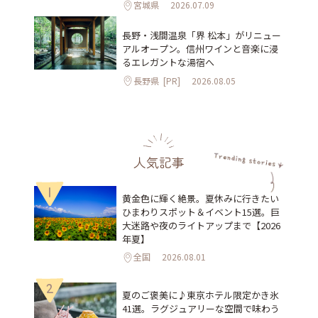
宮城県
2026.07.09
長野・浅間温泉「界 松本」がリニュー
アルオープン。信州ワインと音楽に浸
るエレガントな湯宿へ
長野県
[PR]
2026.08.05
人気記事
1
黄金色に輝く絶景。夏休みに行きたい
ひまわりスポット＆イベント15選。巨
大迷路や夜のライトアップまで【2026
年夏】
全国
2026.08.01
2
夏のご褒美に♪東京ホテル限定かき氷
41選。ラグジュアリーな空間で味わう