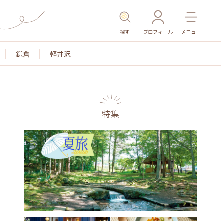
探す
プロフィール
メニュー
鎌倉
軽井沢
特集
色
名所・旧跡
温泉・スパ
その他施設
ごはん