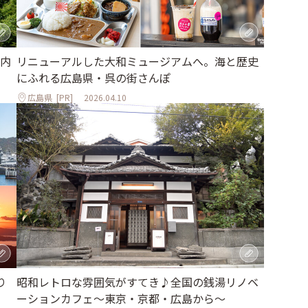
リニューアルした大和ミュージアムへ。海と歴史
内
にふれる広島県・呉の街さんぽ
広島県
[PR]
2026.04.10
り
昭和レトロな雰囲気がすてき♪全国の銭湯リノベ
ーションカフェ〜東京・京都・広島から〜