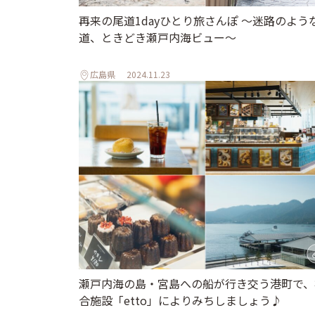
再来の尾道1dayひとり旅さんぽ ～迷路のよう
道、ときどき瀬戸内海ビュー～
広島県
2024.11.23
瀬戸内海の島・宮島への船が行き交う港町で、
合施設「etto」によりみちしましょう♪