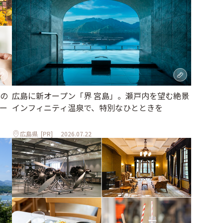
の
広島に新オープン「界 宮島」。瀬戸内を望む絶景
ー
インフィニティ温泉で、特別なひとときを
広島県
[PR]
2026.07.22