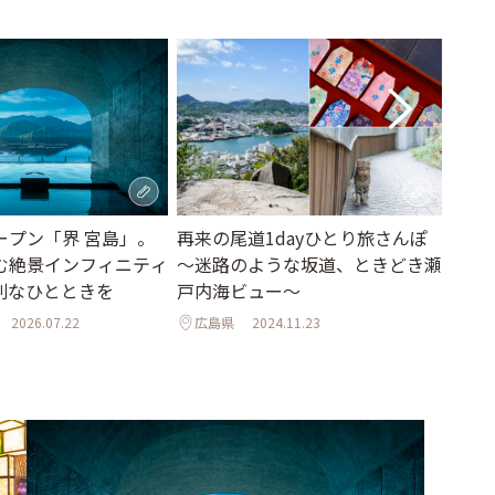
再来の尾道1dayひとり旅さんぽ
宮島
ープン「界 宮島」。
～迷路のような坂道、ときどき瀬
島の
む絶景インフィニティ
戸内海ビュー～
ト5
別なひとときを
広島県
2024.11.23
広島
2026.07.22