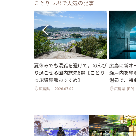
ことりっぷで人気の記事
ント】水辺の世
夏休みでも混雑を避けて。のんび
広島に新オ
界へ。「広島も
り過ごせる国内旅先6選【ことり
瀬戸内を望
はじまるアート
っぷ編集部おすすめ】
温泉で、特
広島県
2026.07.02
広島県
[PR]
7.31