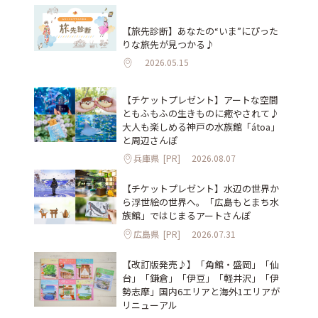
【旅先診断】あなたの“いま”にぴった
りな旅先が見つかる♪
2026.05.15
【チケットプレゼント】アートな空間
ともふもふの生きものに癒やされて♪
大人も楽しめる神戸の水族館「átoa」
と周辺さんぽ
兵庫県
[PR]
2026.08.07
【チケットプレゼント】水辺の世界か
ら浮世絵の世界へ。「広島もとまち水
族館」ではじまるアートさんぽ
広島県
[PR]
2026.07.31
【改訂版発売♪】「角館・盛岡」「仙
台」「鎌倉」「伊豆」「軽井沢」「伊
勢志摩」国内6エリアと海外1エリアが
リニューアル