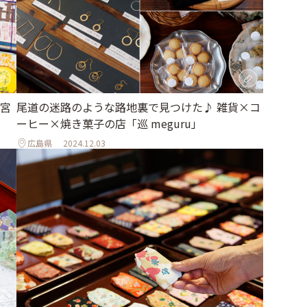
宮
尾道の迷路のような路地裏で見つけた♪ 雑貨×コ
ーヒー×焼き菓子の店「巡 meguru」
広島県
2024.12.03