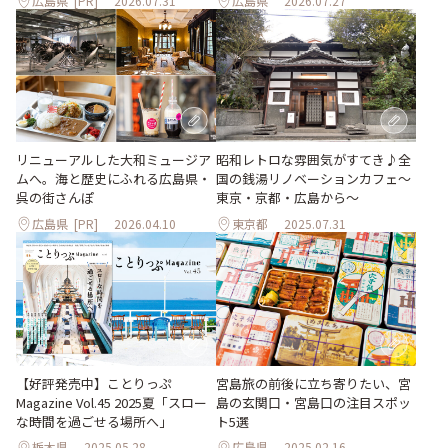
広島県
[PR]
2026.07.31
広島県
2026.07.27
リニューアルした大和ミュージア
昭和レトロな雰囲気がすてき♪全
ムへ。海と歴史にふれる広島県・
国の銭湯リノベーションカフェ〜
呉の街さんぽ
東京・京都・広島から〜
広島県
[PR]
2026.04.10
東京都
2025.07.31
【好評発売中】ことりっぷ
宮島旅の前後に立ち寄りたい、宮
Magazine Vol.45 2025夏「スロー
島の玄関口・宮島口の注目スポッ
な時間を過ごせる場所へ」
ト5選
栃木県
2025.05.28
広島県
2025.02.16