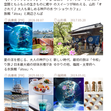
空間ともふもふの生きものに癒や
のスイーツが味わえる、山形「オ
されて♪ 大人も楽しめる神戸の水
ウ! ショウ! カフェ」
族館「átoa」と周辺さんぽ
兵庫県
[PR]
2026.08.07
山形県
2017.05.20
夏の涼を感じる、大人の神戸ひと
新しい時代、最初の旅は「令和」
り旅♪日本最大級の球体水槽があ
ゆかりの地、福岡・太宰府へ
る水族館「átoa」へ
兵庫県
[PR]
2025.08.12
福岡県
2019.05.01