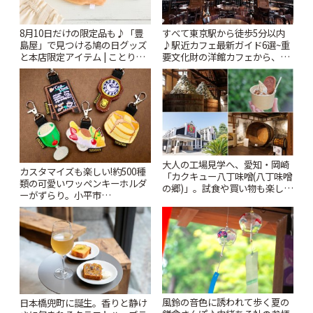
8月10日だけの限定品も♪「豊
すべて東京駅から徒歩5分以内
島屋」で見つける鳩の日グッズ
♪駅近カフェ最新ガイド6選~重
と本店限定アイテム | ことりっ
要文化財の洋館カフェから、改
ぷ
札すぐのレトロ喫茶まで~ | こと
りっぷ
大人の工場見学へ、愛知・岡崎
カスタマイズも楽しい!約500種
「カクキュー八丁味噌(八丁味噌
類の可愛いワッペンキーホルダ
の郷)」。試食や買い物も楽しみ
ーがずらり。小平市
♪ | ことりっぷ
「Kimamaya T&K」 | ことりっ
ぷ
風鈴の音色に誘われて歩く夏の
日本橋兜町に誕生。香りと静け