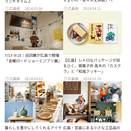
ランチタイム♪
広島県
2024.05.06
広島県
2024.04.11
7/13-9/23｜巡回展が広島で開催
【広島】レトロなパッケージが目
「金曜ロードショーとジブリ展」
をひく、御菓子所 高木の「カステ
ラ」と「和風クッキー」
広島県
2024.04.03
広島県
2024.03.26
暮らしを豊かにしてくれるアイテ
広島・宮島にある小さな工芸品の