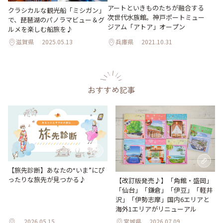
アートといきものたちが融合する
クラシカルな観光船「ミシガン」
次世代水族館。神戸ポートミュー
で、琵琶湖のパノラマビュー＆グ
ジアム「アトア」オープン
ルメを楽しむ船旅を♪
滋賀県
2025.05.13
兵庫県
2021.10.31
おすすめ記事
【旅先診断】あなたの“いま”にぴ
ったりな旅先が見つかる♪
【改訂版発売♪】「角館・盛岡」
「仙台」「鎌倉」「伊豆」「軽井
沢」「伊勢志摩」国内6エリアと
海外1エリアがリニューアル
2026.05.15
宮城県
2026.07.09