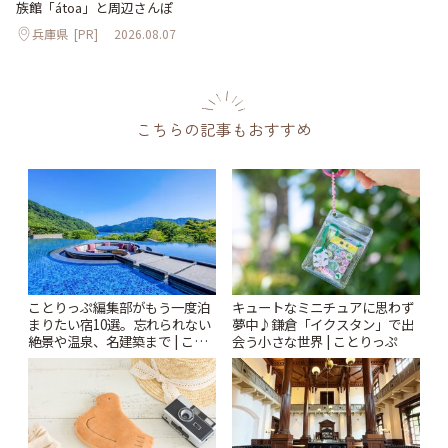
族館「átoa」と周辺さんぽ
兵庫県
[PR]
2026.08.07
こちらの記事もおすすめ
ことりっぷ編集部がもう一度泊
キュートなミニチュアに思わず
まりたい宿10選。忘れられない
夢中♪鎌倉「イクスタン」で出
絶景や温泉、名建築まで | こと
会う小さな世界 | ことりっぷ
りっぷ