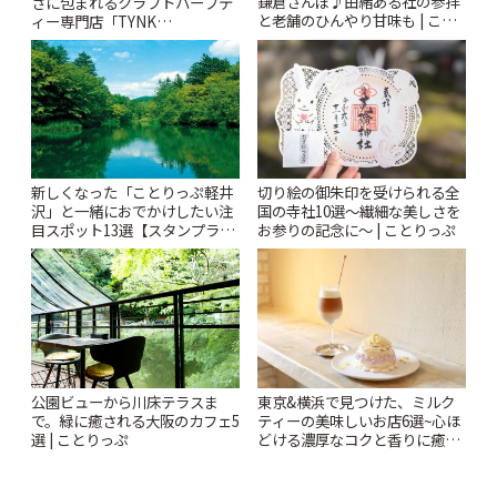
鎌倉さんぽ♪由緒ある社の参拝
さに包まれるクラフトハーブテ
と老舗のひんやり甘味も | こと
ィー専門店「TYNK
りっぷ
Kabutocho」 | ことりっぷ
新しくなった「ことりっぷ軽井
切り絵の御朱印を受けられる全
沢」と一緒におでかけしたい注
国の寺社10選〜繊細な美しさを
目スポット13選【スタンプラリ
お参りの記念に〜 | ことりっぷ
ー開催中】 | ことりっぷ
公園ビューから川床テラスま
東京&横浜で見つけた、ミルク
で。緑に癒される大阪のカフェ5
ティーの美味しいお店6選~心ほ
選 | ことりっぷ
どける濃厚なコクと香りに癒や
されるティータイム~ | ことりっ
ぷ