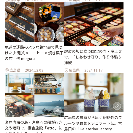
尾道の迷路のような路地裏で見つ
尾道の坂に立つ国宝の寺・浄土寺
けた♪ 雑貨×コーヒー×焼き菓子
で、「しあわせ守り」作り体験＆
の店「巡 meguru」
拝観
広島県
2024.12.03
広島県
2024.11.17
広島県の農家から届く規格外のフ
瀬戸内海の島・宮島への船が行き
ルーツや野菜をジェラートに。宮
交う港町で、複合施設「etto」に
島口の「Gelateria&Factory