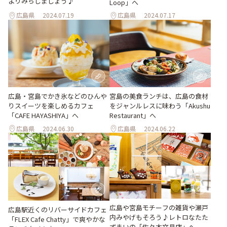
よりみちしましょう♪
Loop」へ
広島県
2024.07.19
広島県
2024.07.17
広島・宮島でかき氷などのひんや
宮島の美食ランチは、広島の食材
りスイーツを楽しめるカフェ
をジャンルレスに味わう「Akushu
「CAFE HAYASHIYA」へ
Restaurant」へ
広島県
2024.06.30
広島県
2024.06.22
広島や宮島モチーフの雑貨や瀬戸
広島駅近くのリバーサイドカフェ
内みやげもそろう♪レトロなたた
「FLEX Cafe Chatty」で爽やかな
ずまいの「佐々木文具店」へ