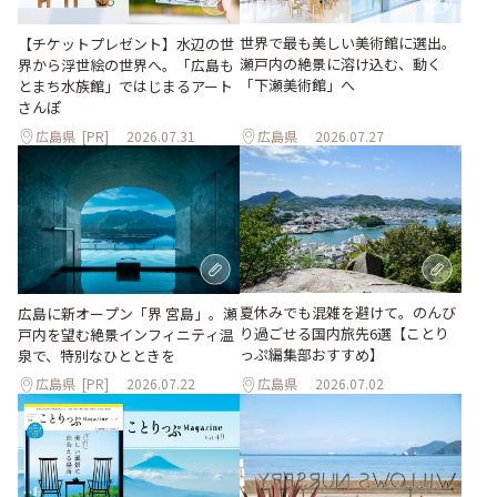
世界で最も美しい美術館に選出。
【チケットプレゼント】水辺の世
瀬戸内の絶景に溶け込む、動く
界から浮世絵の世界へ。「広島も
「下瀬美術館」へ
とまち水族館」ではじまるアート
さんぽ
広島県
[PR]
2026.07.31
広島県
2026.07.27
夏休みでも混雑を避けて。のんび
広島に新オープン「界 宮島」。瀬
り過ごせる国内旅先6選【ことり
戸内を望む絶景インフィニティ温
っぷ編集部おすすめ】
泉で、特別なひとときを
広島県
[PR]
2026.07.22
広島県
2026.07.02