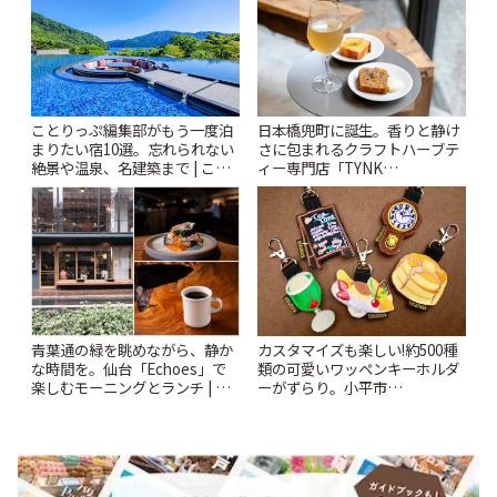
ことりっぷ編集部がもう一度泊
日本橋兜町に誕生。香りと静け
まりたい宿10選。忘れられない
さに包まれるクラフトハーブテ
絶景や温泉、名建築まで | こと
ィー専門店「TYNK
りっぷ
Kabutocho」 | ことりっぷ
青葉通の緑を眺めながら、静か
カスタマイズも楽しい!約500種
な時間を。仙台「Echoes」で
類の可愛いワッペンキーホルダ
楽しむモーニングとランチ | こ
ーがずらり。小平市
とりっぷ
「Kimamaya T&K」 | ことりっ
ぷ