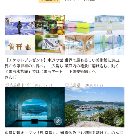
世界で最も美しい美術館に選出。
【チケットプレゼント】水辺の世
瀬戸内の絶景に溶け込む、動く
界から浮世絵の世界へ。「広島も
「下瀬美術館」へ
とまち水族館」ではじまるアート
さんぽ
広島県
[PR]
2026.07.31
広島県
2026.07.27
夏休みでも混雑を避けて。のんび
広島に新オープン「界 宮島」。瀬