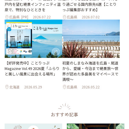
り過ごせる国内旅先6選【ことり
戸内を望む絶景インフィニティ温
っぷ編集部おすすめ】
泉で、特別なひとときを
広島県
[PR]
2026.07.22
広島県
2026.07.02
【好評発売中】ことりっぷ
初夏のしまなみ海道を広島・尾道
Magazine Vol.49 2026夏「ふらり
から、愛媛・今治まで絶景旅〜世
と美しい風景に出会える場所」
界が認めた多島美をマイペースで
満喫〜
北海道
2026.05.29
広島県
2026.05.22
おすすめ記事