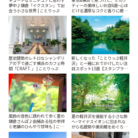
キュートなミニチュアに思わず
東京&横浜で見つけた、ミルク
夢中♪鎌倉「イクスタン」で出
ティーの美味しいお店6選~心ほ
会う小さな世界 | ことりっぷ
どける濃厚なコクと香りに癒や
されるティータイム~ | ことりっ
ぷ
歴史建築のレトロなシャンデリ
新しくなった「ことりっぷ軽井
アの下で過ごす横浜のカフェ時
沢」と一緒におでかけしたい注
間「CRAFT. 」 | ことりっぷ
目スポット13選【スタンプラリ
ー開催中】 | ことりっぷ
風鈴の音色に誘われて歩く夏の
夏の軽井沢を堪能する小さな旅
鎌倉さんぽ♪由緒ある社の参拝
へ~マイナスイオンに包まれな
と老舗のひんやり甘味も | こと
がら名建築や美術館をめぐろう
りっぷ
~ | ことりっぷ