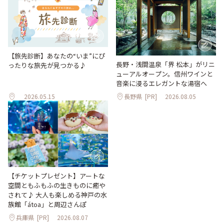
【旅先診断】あなたの“いま”にぴ
長野・浅間温泉「界 松本」がリニ
ったりな旅先が見つかる♪
ューアルオープン。信州ワインと
音楽に浸るエレガントな湯宿へ
2026.05.15
長野県
[PR]
2026.08.05
【チケットプレゼント】アートな
空間ともふもふの生きものに癒や
されて♪ 大人も楽しめる神戸の水
族館「átoa」と周辺さんぽ
兵庫県
[PR]
2026.08.07