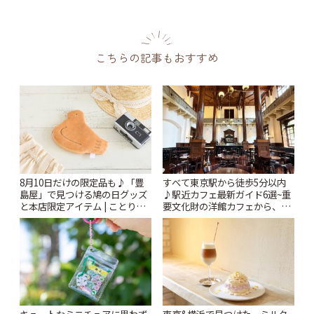
こちらの記事もおすすめ
8月10日だけの限定品も♪「豊
すべて東京駅から徒歩5分以内
島屋」で見つける鳩の日グッズ
♪駅近カフェ最新ガイド6選~重
と本店限定アイテム | ことりっ
要文化財の洋館カフェから、改
ぷ
札すぐのレトロ喫茶まで~ | こと
りっぷ