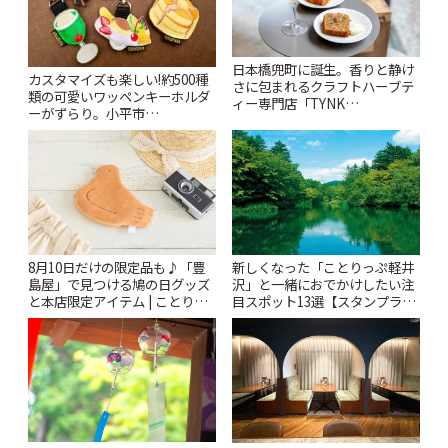
日本橋兜町に誕生。香りと静け
カスタマイズも楽しい!約500種
さに包まれるクラフトハーブテ
類の可愛いワッペンキーホルダ
ィー専門店「TYNK
ーがずらり。小平市
Kabutocho」 | ことりっぷ
「Kimamaya T&K」 | ことりっ
ぷ
8月10日だけの限定品も♪「豊
新しくなった「ことりっぷ軽井
島屋」で見つける鳩の日グッズ
沢」と一緒におでかけしたい注
と本店限定アイテム | ことりっ
目スポット13選【スタンプラリ
ぷ
ー開催中】 | ことりっぷ