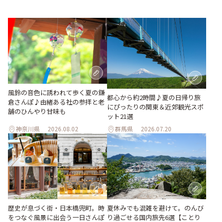
風鈴の音色に誘われて歩く夏の鎌
都心から約2時間♪夏の日帰り旅
倉さんぽ♪由緒ある社の参拝と老
にぴったりの関東＆近郊観光スポ
舗のひんやり甘味も
ット21選
神奈川県
2026.08.02
群馬県
2026.07.20
歴史が息づく街・日本橋兜町。時
夏休みでも混雑を避けて。のんび
をつなぐ風景に出会う一日さんぽ
り過ごせる国内旅先6選【ことり