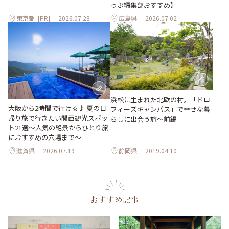
っぷ編集部おすすめ】
東京都
[PR]
2026.07.28
広島県
2026.07.02
浜松に生まれた北欧の村。「ドロ
大阪から2時間で行ける♪ 夏の日
フィーズキャンパス」で幸せな暮
帰り旅で行きたい関西観光スポッ
らしに出会う旅～前編
ト21選～人気の絶景からひとり旅
におすすめの穴場まで～
滋賀県
2026.07.19
静岡県
2019.04.10
おすすめ記事