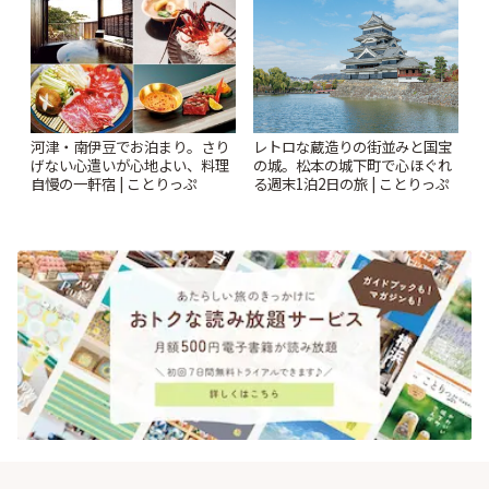
りっぷ
河津・南伊豆でお泊まり。さり
レトロな蔵造りの街並みと国宝
げない心遣いが心地よい、料理
の城。松本の城下町で心ほぐれ
自慢の一軒宿 | ことりっぷ
る週末1泊2日の旅 | ことりっぷ