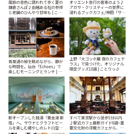
風鈴の音色に誘われて歩く夏の
オリエント急行の客車のよう♪
鎌倉さんぽ♪由緒ある社の参拝
アガサ・クリスティーの世界に
と老舗のひんやり甘味も | こと
浸れるブックカフェ/神田「サロ
りっぷ
ンクリスティ」 | ことりっぷ
上野「大ゴッホ展 夜のカフェテ
青葉通の緑を眺めながら、静か
ラス」で見つけた、オリジナル
な時間を。仙台「Echoes」で
限定グッズ10選 | ことりっぷ
楽しむモーニングとランチ | こ
とりっぷ
新オープンした銭湯「黄金湯 新
すべて東京駅から徒歩5分以内
宿」へ。サウナとクラフトビー
♪駅近カフェ最新ガイド6選~重
ルを楽しむ癒やしのレトロ空間
要文化財の洋館カフェから、改
| ことりっぷ
札すぐのレトロ喫茶まで~ | こと