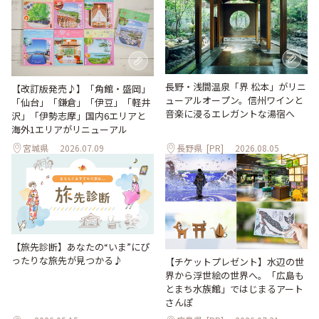
長野・浅間温泉「界 松本」がリニ
【改訂版発売♪】「角館・盛岡」
ューアルオープン。信州ワインと
「仙台」「鎌倉」「伊豆」「軽井
音楽に浸るエレガントな湯宿へ
沢」「伊勢志摩」国内6エリアと
海外1エリアがリニューアル
宮城県
2026.07.09
長野県
[PR]
2026.08.05
【旅先診断】あなたの“いま”にぴ
ったりな旅先が見つかる♪
【チケットプレゼント】水辺の世
界から浮世絵の世界へ。「広島も
とまち水族館」ではじまるアート
さんぽ