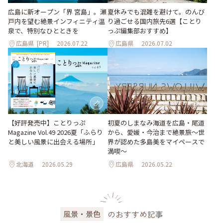
夏休みでも混雑を避けて。のんび
広島に新オープン「界 宮島」。瀬
り過ごせる国内旅先6選【ことり
戸内を望む絶景インフィニティ温
っぷ編集部おすすめ】
泉で、特別なひとときを
広島県
[PR]
2026.07.22
広島県
2026.07.02
【好評発売中】ことりっぷ
初夏のしまなみ海道を広島・尾道
Magazine Vol.49 2026夏「ふらり
から、愛媛・今治まで絶景旅〜世
と美しい風景に出会える場所」
界が認めた多島美をマイペースで
満喫〜
北海道
2026.05.29
広島県
2026.05.22
のおすすめ記事
風景・景色