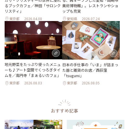
ガサ・クリスティーの世界に浸れ
る、再オープンした愛知「岡崎市
るブックカフェ／神田「サロンク
美術博物館」。レストランやショ
リスティ」
ップも充実
東京都
2026.04.08
愛知県
2026.07.24
地元野菜をたっぷり使ったメニュ
日本の手仕事の「いま」が詰まっ
ーも♪アート空間でくつろぎタイ
た器と雑貨のお店／西荻窪
ムを／高円寺「まぁるいカフェ」
「tsugumi」
東京都
2026.08.03
東京都
2026.08.05
おすすめ記事