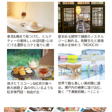
札すぐのレトロ喫茶まで~ | こと
| ことりっぷ
りっぷ
東京&横浜で見つけた、ミルク
歴史ある建物で鎌倉のノスタル
ティーの美味しいお店6選~心ほ
ジーに触れる。発酵文化と湘南
どける濃厚なコクと香りに癒や
の恵みを味わう「MOKICHI
されるティータイム~ | ことりっ
KAMAKURA」 | ことりっぷ
ぷ
世界で最も美しい美術館に選
焼きたてスコーン&紅茶が食べ
出。瀬戸内の絶景に溶け込む、
飲み放題♪ 森の中にいるような
動く「下瀬美術館」へ | ことり
紅茶専門店・自由が丘
っぷ
「YOTSUBA TEA」でのんびり
時間 | ことりっぷ