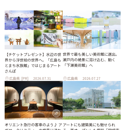
世界で最も美しい美術館に選出。
【チケットプレゼント】水辺の世
瀬戸内の絶景に溶け込む、動く
界から浮世絵の世界へ。「広島も
「下瀬美術館」へ
とまち水族館」ではじまるアート
さんぽ
広島県
[PR]
2026.07.31
広島県
2026.07.27
オリエント急行の客車のよう♪ ア
アートにも建築美にも魅せられ