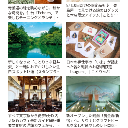
8月10日だけの限定品も♪「豊
青葉通の緑を眺めながら、静か
島屋」で見つける鳩の日グッズ
な時間を。仙台「Echoes」で
と本店限定アイテム | ことりっ
楽しむモーニングとランチ | こ
ぷ
とりっぷ
新しくなった「ことりっぷ軽井
日本の手仕事の「いま」が詰ま
沢」と一緒におでかけしたい注
った器と雑貨のお店/西荻窪
目スポット13選【スタンプラリ
「tsugumi」 | ことりっぷ
ー開催中】 | ことりっぷ
すべて東京駅から徒歩5分以内
新オープンした銭湯「黄金湯 新
♪駅近カフェ最新ガイド6選~重
宿」へ。サウナとクラフトビー
要文化財の洋館カフェから、改
ルを楽しむ癒やしのレトロ空間