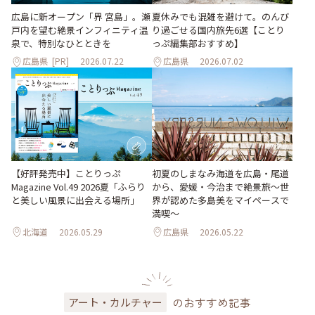
夏休みでも混雑を避けて。のんび
広島に新オープン「界 宮島」。瀬
り過ごせる国内旅先6選【ことり
戸内を望む絶景インフィニティ温
っぷ編集部おすすめ】
泉で、特別なひとときを
広島県
[PR]
2026.07.22
広島県
2026.07.02
【好評発売中】ことりっぷ
初夏のしまなみ海道を広島・尾道
Magazine Vol.49 2026夏「ふらり
から、愛媛・今治まで絶景旅〜世
と美しい風景に出会える場所」
界が認めた多島美をマイペースで
満喫〜
北海道
2026.05.29
広島県
2026.05.22
のおすすめ記事
アート・カルチャー