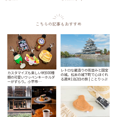
こちらの記事もおすすめ
レトロな蔵造りの街並みと国宝
カスタマイズも楽しい!約500種
の城。松本の城下町で心ほぐれ
類の可愛いワッペンキーホルダ
る週末1泊2日の旅 | ことりっぷ
ーがずらり。小平市
「Kimamaya T&K」 | ことりっ
ぷ