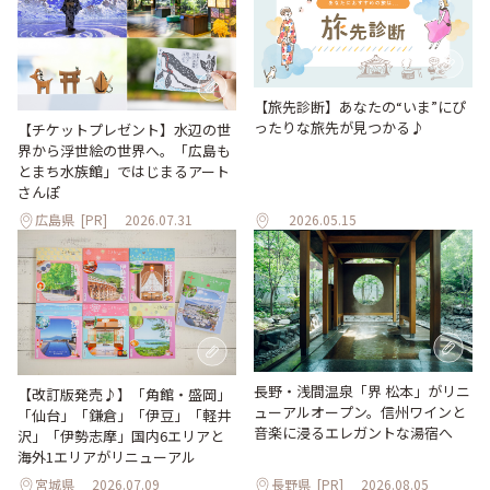
【旅先診断】あなたの“いま”にぴ
ったりな旅先が見つかる♪
【チケットプレゼント】水辺の世
界から浮世絵の世界へ。「広島も
とまち水族館」ではじまるアート
さんぽ
広島県
[PR]
2026.07.31
2026.05.15
長野・浅間温泉「界 松本」がリニ
【改訂版発売♪】「角館・盛岡」
ューアルオープン。信州ワインと
「仙台」「鎌倉」「伊豆」「軽井
音楽に浸るエレガントな湯宿へ
沢」「伊勢志摩」国内6エリアと
海外1エリアがリニューアル
宮城県
2026.07.09
長野県
[PR]
2026.08.05