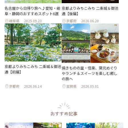
名古屋から日帰り旅へ♪愛知・岐
京都よりみちこみち 二条城＆御池
阜・静岡のおすすめスポット6選
通【後編】
岐阜県
2025.09.23
京都府
2026.06.20
京都よりみちこみち 二条城＆御池
焼きものの里・信楽、窯元めぐり
通【前編】
やランチ＆スイーツを楽しむ癒し
の旅へ
京都府
2026.06.14
滋賀県
2026.05.01
おすすめ記事