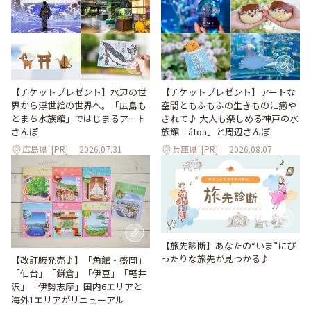
【チケットプレゼント】水辺の世
【チケットプレゼント】アートな
界から浮世絵の世界へ。「広島も
空間ともふもふの生きものに癒や
とまち水族館」ではじまるアート
されて♪ 大人も楽しめる神戸の水
さんぽ
族館「átoa」と周辺さんぽ
広島県
[PR]
2026.07.31
兵庫県
[PR]
2026.08.07
【旅先診断】あなたの“いま”にぴ
ったりな旅先が見つかる♪
【改訂版発売♪】「角館・盛岡」
「仙台」「鎌倉」「伊豆」「軽井
沢」「伊勢志摩」国内6エリアと
海外1エリアがリニューアル