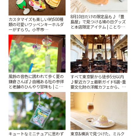
8月10日だけの限定品も♪「豊
カスタマイズも楽しい!約500種
島屋」で見つける鳩の日グッズ
類の可愛いワッペンキーホルダ
と本店限定アイテム | ことりっ
ーがずらり。小平市
ぷ
「Kimamaya T&K」 | ことりっ
ぷ
風鈴の音色に誘われて歩く夏の
すべて東京駅から徒歩5分以内
鎌倉さんぽ♪由緒ある社の参拝
♪駅近カフェ最新ガイド6選~重
と老舗のひんやり甘味も | こと
要文化財の洋館カフェから、改
りっぷ
札すぐのレトロ喫茶まで~ | こと
りっぷ
キュートなミニチュアに思わず
東京&横浜で見つけた、ミルク