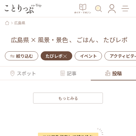
ガイド・マガジン
広島県
広島県
×
風景・景色
、
ごはん
、
たびレポ
絞り込む
たびレポ
イベント
アクティビテ
スポット
記事
投稿
もっとみる