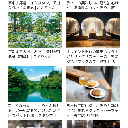
夢中♪鎌倉「イクスタン」で出
ティーの美味しいお店6選~心ほ
会う小さな世界 | ことりっぷ
どける濃厚なコクと香りに癒や
されるティータイム~ | ことりっ
ぷ
京都よりみちこみち 二条城&御
オリエント急行の客車のよう♪
池通【前編】 | ことりっぷ
アガサ・クリスティーの世界に
浸れるブックカフェ/神田「サロ
ンクリスティ」 | ことりっぷ
新しくなった「ことりっぷ軽井
日本橋兜町に誕生。香りと静け
沢」と一緒におでかけしたい注
さに包まれるクラフトハーブテ
目スポット13選【スタンプラリ
ィー専門店「TYNK
ー開催中】 | ことりっぷ
Kabutocho」 | ことりっぷ