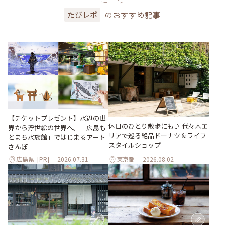
のおすすめ記事
たびレポ
【チケットプレゼント】水辺の世
休日のひとり散歩にも♪ 代々木エ
界から浮世絵の世界へ。「広島も
リアで巡る絶品ドーナツ＆ライフ
とまち水族館」ではじまるアート
スタイルショップ
さんぽ
広島県
[PR]
2026.07.31
東京都
2026.08.02