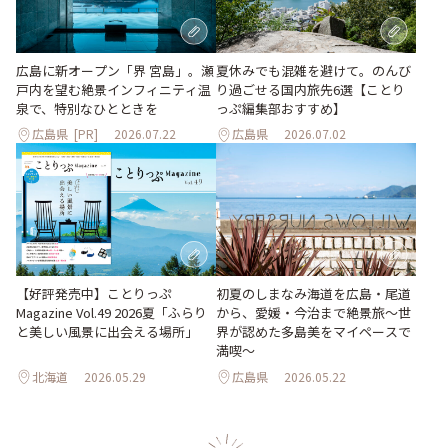
夏休みでも混雑を避けて。のんび
広島に新オープン「界 宮島」。瀬
り過ごせる国内旅先6選【ことり
戸内を望む絶景インフィニティ温
っぷ編集部おすすめ】
泉で、特別なひとときを
広島県
[PR]
2026.07.22
広島県
2026.07.02
【好評発売中】ことりっぷ
初夏のしまなみ海道を広島・尾道
Magazine Vol.49 2026夏「ふらり
から、愛媛・今治まで絶景旅〜世
と美しい風景に出会える場所」
界が認めた多島美をマイペースで
満喫〜
北海道
2026.05.29
広島県
2026.05.22