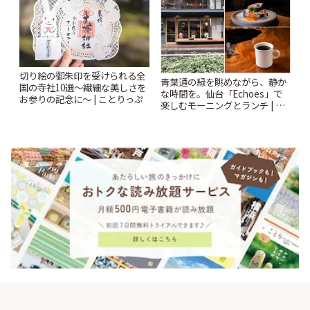
切り絵の御朱印を受けられる全
青葉通の緑を眺めながら、静か
国の寺社10選〜繊細な美しさを
な時間を。仙台「Echoes」で
お参りの記念に〜 | ことりっぷ
楽しむモーニングとランチ | こ
とりっぷ