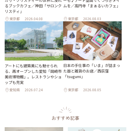
ーも♪アート空間でくつろぎタイ
ガサ・クリスティーの世界に浸れ
ムを／高円寺「まぁるいカフェ」
るブックカフェ／神田「サロンク
リスティ」
東京都
2026.04.08
東京都
2026.08.03
日本の手仕事の「いま」が詰まっ
アートにも建築美にも魅せられ
た器と雑貨のお店／西荻窪
る、再オープンした愛知「岡崎市
「tsugumi」
美術博物館」。レストランやショ
ップも充実
愛知県
2026.07.24
東京都
2026.08.05
おすすめ記事