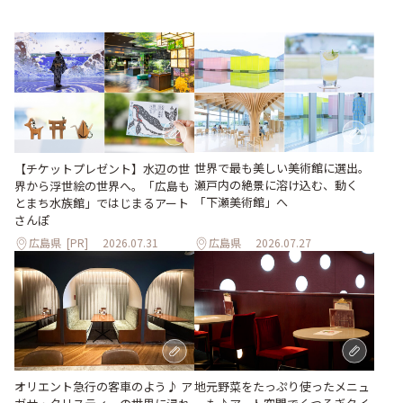
世界で最も美しい美術館に選出。
【チケットプレゼント】水辺の世
瀬戸内の絶景に溶け込む、動く
界から浮世絵の世界へ。「広島も
「下瀬美術館」へ
とまち水族館」ではじまるアート
さんぽ
広島県
[PR]
2026.07.31
広島県
2026.07.27
地元野菜をたっぷり使ったメニュ
オリエント急行の客車のよう♪ ア