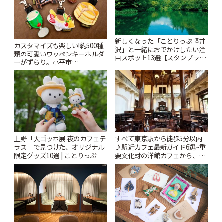
新しくなった「ことりっぷ軽井
カスタマイズも楽しい!約500種
沢」と一緒におでかけしたい注
類の可愛いワッペンキーホルダ
目スポット13選【スタンプラリ
ーがずらり。小平市
ー開催中】 | ことりっぷ
「Kimamaya T&K」 | ことりっ
ぷ
上野「大ゴッホ展 夜のカフェテ
すべて東京駅から徒歩5分以内
ラス」で見つけた、オリジナル
♪駅近カフェ最新ガイド6選~重
限定グッズ10選 | ことりっぷ
要文化財の洋館カフェから、改
札すぐのレトロ喫茶まで~ | こと
りっぷ