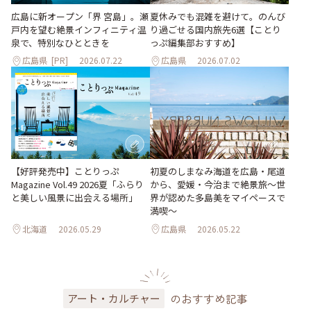
夏休みでも混雑を避けて。のんび
広島に新オープン「界 宮島」。瀬
り過ごせる国内旅先6選【ことり
戸内を望む絶景インフィニティ温
っぷ編集部おすすめ】
泉で、特別なひとときを
広島県
[PR]
2026.07.22
広島県
2026.07.02
【好評発売中】ことりっぷ
初夏のしまなみ海道を広島・尾道
Magazine Vol.49 2026夏「ふらり
から、愛媛・今治まで絶景旅〜世
と美しい風景に出会える場所」
界が認めた多島美をマイペースで
満喫〜
北海道
2026.05.29
広島県
2026.05.22
のおすすめ記事
アート・カルチャー