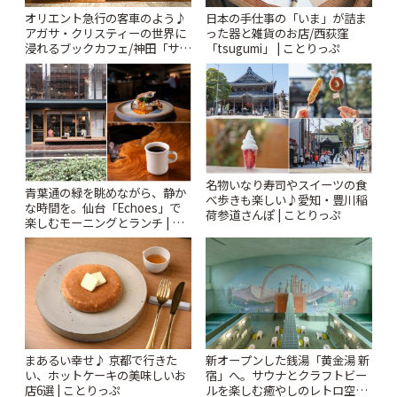
オリエント急行の客車のよう♪
日本の手仕事の「いま」が詰ま
アガサ・クリスティーの世界に
った器と雑貨のお店/西荻窪
浸れるブックカフェ/神田「サロ
「tsugumi」 | ことりっぷ
ンクリスティ」 | ことりっぷ
名物いなり寿司やスイーツの食
青葉通の緑を眺めながら、静か
べ歩きも楽しい♪愛知・豊川稲
な時間を。仙台「Echoes」で
荷参道さんぽ | ことりっぷ
楽しむモーニングとランチ | こ
とりっぷ
まあるい幸せ♪ 京都で行きた
新オープンした銭湯「黄金湯 新
い、ホットケーキの美味しいお
宿」へ。サウナとクラフトビー
店6選 | ことりっぷ
ルを楽しむ癒やしのレトロ空間