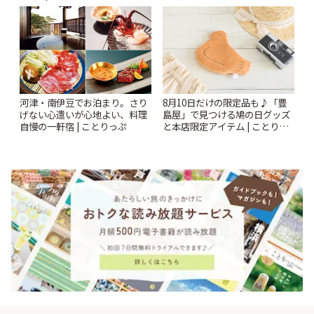
| ことりっぷ
河津・南伊豆でお泊まり。さり
8月10日だけの限定品も♪「豊
げない心遣いが心地よい、料理
島屋」で見つける鳩の日グッズ
自慢の一軒宿 | ことりっぷ
と本店限定アイテム | ことりっ
ぷ