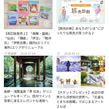
【旅先診断】あなたの“いま”にぴ
ったりな旅先が見つかる♪
【改訂版発売♪】「角館・盛岡」
「仙台」「鎌倉」「伊豆」「軽井
沢」「伊勢志摩」国内6エリアと
海外1エリアがリニューアル
宮城県
2026.07.09
2026.05.15
長野・浅間温泉「界 松本」がリニ
【チケットプレゼント】水辺の世
ューアルオープン。信州ワインと
界から浮世絵の世界へ。「広島も
音楽に浸るエレガントな湯宿へ
とまち水族館」ではじまるアート
さんぽ