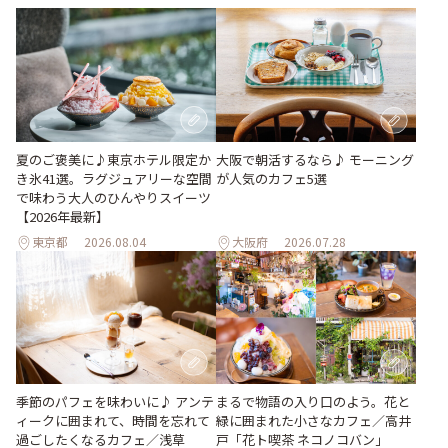
夏のご褒美に♪東京ホテル限定か
大阪で朝活するなら♪ モーニング
き氷41選。ラグジュアリーな空間
が人気のカフェ5選
で味わう大人のひんやりスイーツ
【2026年最新】
東京都
2026.08.04
大阪府
2026.07.28
季節のパフェを味わいに♪ アンテ
まるで物語の入り口のよう。花と
ィークに囲まれて、時間を忘れて
緑に囲まれた小さなカフェ／高井
過ごしたくなるカフェ／浅草
戸「花ト喫茶 ネコノコバン」