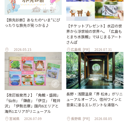
【旅先診断】あなたの“いま”にぴ
ったりな旅先が見つかる♪
【チケットプレゼント】水辺の世
界から浮世絵の世界へ。「広島も
とまち水族館」ではじまるアート
さんぽ
2026.05.15
広島県
[PR]
2026.07.31
長野・浅間温泉「界 松本」がリニ
【改訂版発売♪】「角館・盛岡」
ューアルオープン。信州ワインと
「仙台」「鎌倉」「伊豆」「軽井
音楽に浸るエレガントな湯宿へ
沢」「伊勢志摩」国内6エリアと
海外1エリアがリニューアル
宮城県
2026.07.09
長野県
[PR]
2026.08.05