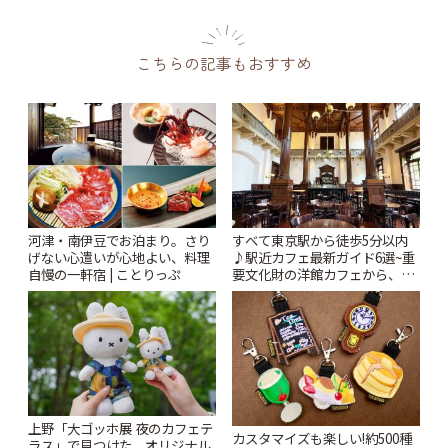
こちらの記事もおすすめ
河津・南伊豆でお泊まり。さり
すべて東京駅から徒歩5分以内
げない心遣いが心地よい、料理
♪駅近カフェ最新ガイド6選~重
自慢の一軒宿 | ことりっぷ
要文化財の洋館カフェから、改
札すぐのレトロ喫茶まで~ | こと
りっぷ
上野「大ゴッホ展 夜のカフェテ
カスタマイズも楽しい!約500種
ラス」で見つけた、オリジナル