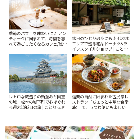
季節のパフェを味わいに♪ アン
休日のひとり散歩にも♪ 代々木
ティークに囲まれて、時間を忘
エリアで巡る絶品ドーナツ&ラ
れて過ごしたくなるカフェ/浅草
イフスタイルショップ | ことり
「annorum cafe」 | ことりっぷ
っぷ
レトロな蔵造りの街並みと国宝
信楽の自然に囲まれた古民家レ
の城。松本の城下町で心ほぐれ
ストラン「ちょっと中華な食堂
る週末1泊2日の旅 | ことりっぷ
alo」で、うつわ使いも楽しいラ
ンチを♪ | ことりっぷ