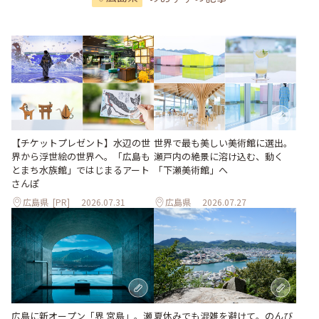
世界で最も美しい美術館に選出。
【チケットプレゼント】水辺の世
瀬戸内の絶景に溶け込む、動く
界から浮世絵の世界へ。「広島も
「下瀬美術館」へ
とまち水族館」ではじまるアート
さんぽ
広島県
[PR]
2026.07.31
広島県
2026.07.27
夏休みでも混雑を避けて。のんび
広島に新オープン「界 宮島」。瀬