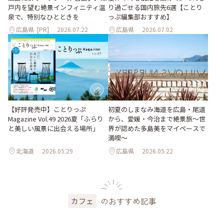
り過ごせる国内旅先6選【ことり
戸内を望む絶景インフィニティ温
っぷ編集部おすすめ】
泉で、特別なひとときを
広島県
[PR]
2026.07.22
広島県
2026.07.02
【好評発売中】ことりっぷ
初夏のしまなみ海道を広島・尾道
Magazine Vol.49 2026夏「ふらり
から、愛媛・今治まで絶景旅〜世
と美しい風景に出会える場所」
界が認めた多島美をマイペースで
満喫〜
北海道
2026.05.29
広島県
2026.05.22
のおすすめ記事
カフェ