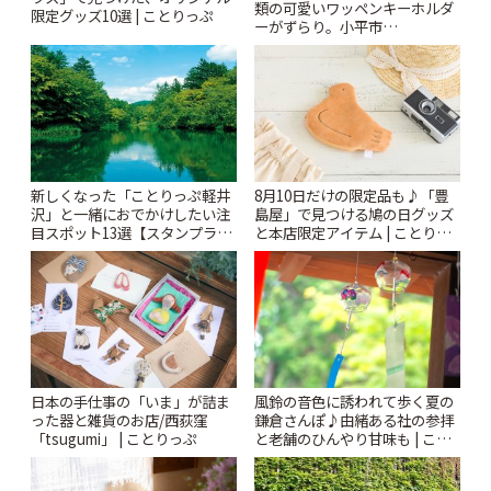
類の可愛いワッペンキーホルダ
限定グッズ10選 | ことりっぷ
ーがずらり。小平市
「Kimamaya T&K」 | ことりっ
ぷ
新しくなった「ことりっぷ軽井
8月10日だけの限定品も♪「豊
沢」と一緒におでかけしたい注
島屋」で見つける鳩の日グッズ
目スポット13選【スタンプラリ
と本店限定アイテム | ことりっ
ー開催中】 | ことりっぷ
ぷ
風鈴の音色に誘われて歩く夏の
日本の手仕事の「いま」が詰ま
鎌倉さんぽ♪由緒ある社の参拝
った器と雑貨のお店/西荻窪
と老舗のひんやり甘味も | こと
「tsugumi」 | ことりっぷ
りっぷ