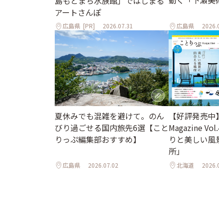
島もとまち水族館」ではじまる
アートさんぽ
広島県
[PR]
2026.07.31
広島県
2026.
夏休みでも混雑を避けて。のん
【好評発売中
びり過ごせる国内旅先6選【こと
Magazine Vo
りっぷ編集部おすすめ】
りと美しい風
所」
広島県
2026.07.02
北海道
2026.