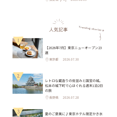
人気記事
1
【2026年7月】東京ニューオープン23
選
東京都
2026.07.30
2
レトロな蔵造りの街並みと国宝の城。
松本の城下町で心ほぐれる週末1泊2日
の旅
長野県
2026.07.28
3
夏のご褒美に♪東京ホテル限定かき氷