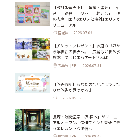
【改訂版発売♪】「角館・盛岡」「仙
台」「鎌倉」「伊豆」「軽井沢」「伊
勢志摩」国内6エリアと海外1エリアが
リニューアル
宮城県
2026.07.09
【チケットプレゼント】水辺の世界か
ら浮世絵の世界へ。「広島もとまち水
族館」ではじまるアートさんぽ
広島県
[PR]
2026.07.31
【旅先診断】あなたの“いま”にぴった
りな旅先が見つかる♪
2026.05.15
長野・浅間温泉「界 松本」がリニュー
アルオープン。信州ワインと音楽に浸
るエレガントな湯宿へ
長野県
[PR]
2026.08.05