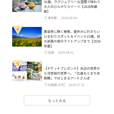
41選。ラグジュアリーな空間で味わう
大人のひんやりスイーツ【2026年最
新】
東京都
2026.08.04
4
黄金色に輝く絶景。夏休みに行きたい
ひまわりスポット＆イベント15選。巨
大迷路や夜のライトアップまで【2026
年夏】
全国
2026.08.01
5
【チケットプレゼント】水辺の世界か
ら浮世絵の世界へ。「広島もとまち水
族館」ではじまるアートさんぽ
広島県
[PR]
2026.07.31
もっとみる