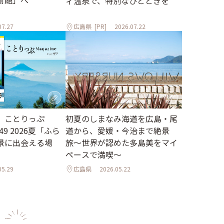
ィ温泉で、特別なひとときを
07.27
広島県
[PR]
2026.07.22
】ことりっぷ
初夏のしまなみ海道を広島・尾
l.49 2026夏「ふら
道から、愛媛・今治まで絶景
景に出会える場
旅〜世界が認めた多島美をマイ
ペースで満喫〜
05.29
広島県
2026.05.22