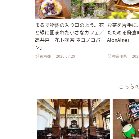
まるで物語の入り口のよう。花
お茶を片手に
と緑に囲まれた小さなカフェ／
たためる鎌倉時間
高井戸「花ト喫茶 ネコノコバ
AlonAlne」
ン」
東京都
2026.07.29
神奈川県
202
こちら