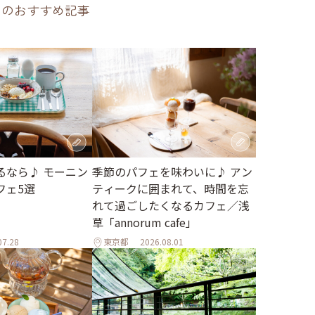
のおすすめ記事
季節のパフェを味わいに♪ アン
るなら♪ モーニン
ティークに囲まれて、時間を忘
フェ5選
れて過ごしたくなるカフェ／浅
草「annorum cafe」
07.28
東京都
2026.08.01