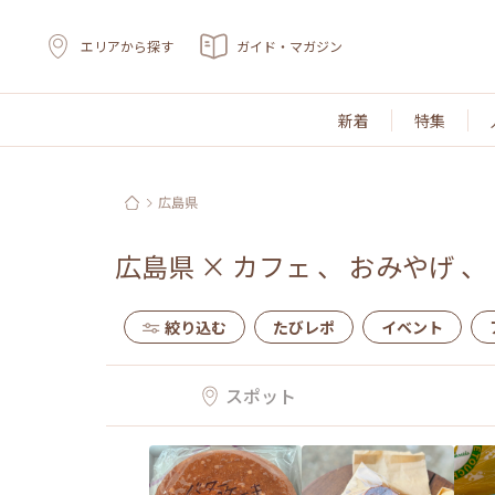
エリアから探す
ガイド・マガジン
新着
特集
広島県
広島県
×
カフェ
、
おみやげ
、
絞り込む
たびレポ
イベント
スポット