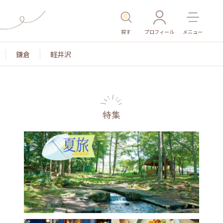
探す
プロフィール
メニュー
鎌倉
軽井沢
特集
名所・旧跡
温泉・スパ
その他施設
ごはん
カ