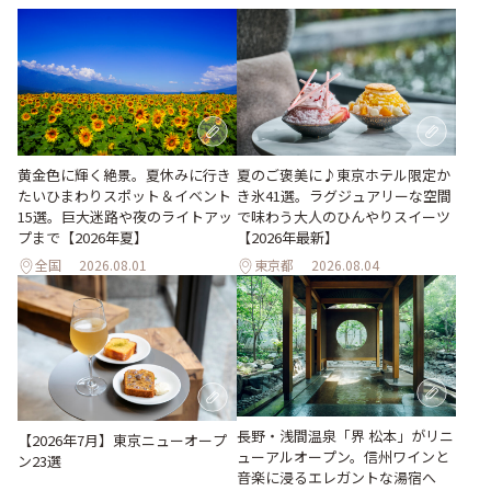
黄金色に輝く絶景。夏休みに行き
夏のご褒美に♪東京ホテル限定か
たいひまわりスポット＆イベント
き氷41選。ラグジュアリーな空間
15選。巨大迷路や夜のライトアッ
で味わう大人のひんやりスイーツ
プまで【2026年夏】
【2026年最新】
全国
2026.08.01
東京都
2026.08.04
長野・浅間温泉「界 松本」がリニ
【2026年7月】東京ニューオープ
ューアルオープン。信州ワインと
ン23選
音楽に浸るエレガントな湯宿へ