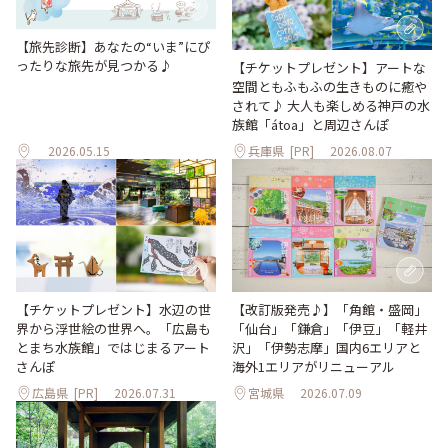
【旅先診断】あなたの“いま”にぴ
ったりな旅先が見つかる♪
【チケットプレゼント】アートな
空間ともふもふの生きものに癒や
されて♪ 大人も楽しめる神戸の水
族館「átoa」と周辺さんぽ
2026.05.15
兵庫県
[PR]
2026.08.07
【改訂版発売♪】「角館・盛岡」
【チケットプレゼント】水辺の世
「仙台」「鎌倉」「伊豆」「軽井
界から浮世絵の世界へ。「広島も
沢」「伊勢志摩」国内6エリアと
とまち水族館」ではじまるアート
海外1エリアがリニューアル
さんぽ
広島県
[PR]
2026.07.31
宮城県
2026.07.09