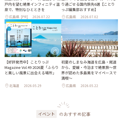
り過ごせる国内旅先6選【ことり
戸内を望む絶景インフィニティ温
っぷ編集部おすすめ】
泉で、特別なひとときを
広島県
[PR]
2026.07.22
広島県
2026.07.02
【好評発売中】ことりっぷ
初夏のしまなみ海道を広島・尾道
Magazine Vol.49 2026夏「ふらり
から、愛媛・今治まで絶景旅〜世
と美しい風景に出会える場所」
界が認めた多島美をマイペースで
満喫〜
北海道
2026.05.29
広島県
2026.05.22
のおすすめ記事
イベント