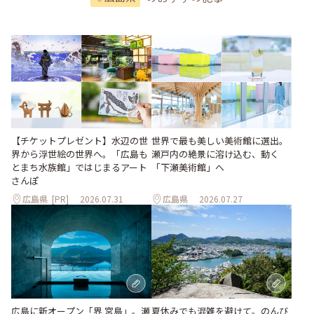
世界で最も美しい美術館に選出。
【チケットプレゼント】水辺の世
瀬戸内の絶景に溶け込む、動く
界から浮世絵の世界へ。「広島も
「下瀬美術館」へ
とまち水族館」ではじまるアート
さんぽ
広島県
[PR]
2026.07.31
広島県
2026.07.27
夏休みでも混雑を避けて。のんび
広島に新オープン「界 宮島」。瀬