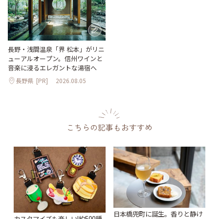
長野・浅間温泉「界 松本」がリニ
ューアルオープン。信州ワインと
音楽に浸るエレガントな湯宿へ
長野県
[PR]
2026.08.05
こちらの記事もおすすめ
日本橋兜町に誕生。香りと静け
カスタマイズも楽しい!約500種