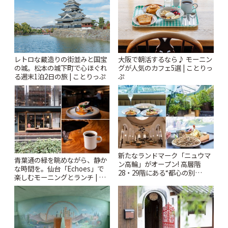
レトロな蔵造りの街並みと国宝
大阪で朝活するなら♪ モーニン
の城。松本の城下町で心ほぐれ
グが人気のカフェ5選 | ことりっ
る週末1泊2日の旅 | ことりっぷ
ぷ
新たなランドマーク「ニュウマ
青葉通の緑を眺めながら、静か
ン高輪」がオープン! 高層階
な時間を。仙台「Echoes」で
28・29階にある“都心の別
楽しむモーニングとランチ | こ
荘”「ルフトバウム」とは? | こ
とりっぷ
とりっぷ