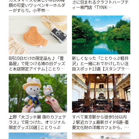
さに包まれるクラフトハーブテ
類の可愛いワッペンキーホルダ
ィー専門店「TYNK
ーがずらり。小平市
Kabutocho」 | ことりっぷ
「Kimamaya T&K」 | ことりっ
ぷ
8月10日だけの限定品も♪「豊
新しくなった「ことりっぷ軽井
島屋」で見つける鳩の日グッズ
沢」と一緒におでかけしたい注
と本店限定アイテム | ことりっ
目スポット13選【スタンプラリ
ぷ
ー開催中】 | ことりっぷ
上野「大ゴッホ展 夜のカフェテ
すべて東京駅から徒歩5分以内
ラス」で見つけた、オリジナル
♪駅近カフェ最新ガイド6選~重
限定グッズ10選 | ことりっぷ
要文化財の洋館カフェから、改
札すぐのレトロ喫茶まで~ | こと
りっぷ