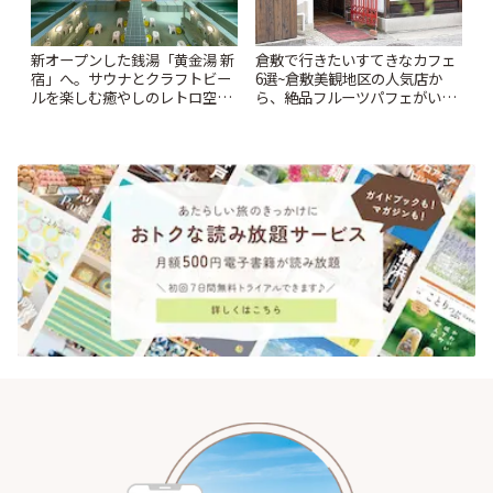
新オープンした銭湯「黄金湯 新
倉敷で行きたいすてきなカフェ
宿」へ。サウナとクラフトビー
6選~倉敷美観地区の人気店か
ルを楽しむ癒やしのレトロ空間
ら、絶品フルーツパフェがいた
| ことりっぷ
だけるパーラーまで~ | ことりっ
ぷ