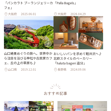
「パンカラト ブーランジェリーカ
「Palla Bagels」
フェ」
大阪府
2025.06.01
大阪府
2026.04.29
山口絶景めぐりの旅へ。世界中か
おいしいパンを求めて軽井沢へ♪
ら注目を浴びる神社や古民家カフ
北欧スタイルのベーカリー
ェ、丘の上の草原も♪
「haluta bageri 追分」
山口県
2019.12.01
長野県
2024.09.06
おすすめ記事