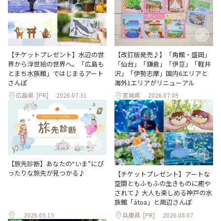
【改訂版発売♪】「角館・盛岡」
【チケットプレゼント】水辺の世
「仙台」「鎌倉」「伊豆」「軽井
界から浮世絵の世界へ。「広島も
沢」「伊勢志摩」国内6エリアと
とまち水族館」ではじまるアート
海外1エリアがリニューアル
さんぽ
広島県
[PR]
2026.07.31
宮城県
2026.07.09
【旅先診断】あなたの“いま”にぴ
ったりな旅先が見つかる♪
【チケットプレゼント】アートな
空間ともふもふの生きものに癒や
されて♪ 大人も楽しめる神戸の水
族館「átoa」と周辺さんぽ
2026.05.15
兵庫県
[PR]
2026.08.07