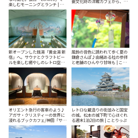
要文化財の洋館カフェから、改
楽しむモーニングとランチ | こ
札すぐのレトロ喫茶まで~ | こと
とりっぷ
りっぷ
風鈴の音色に誘われて歩く夏の
新オープンした銭湯「黄金湯 新
鎌倉さんぽ♪由緒ある社の参拝
宿」へ。サウナとクラフトビー
と老舗のひんやり甘味も | こと
ルを楽しむ癒やしのレトロ空間
りっぷ
| ことりっぷ
オリエント急行の客車のよう♪
レトロな蔵造りの街並みと国宝
アガサ・クリスティーの世界に
の城。松本の城下町で心ほぐれ
浸れるブックカフェ/神田「サロ
る週末1泊2日の旅 | ことりっぷ
ンクリスティ」 | ことりっぷ