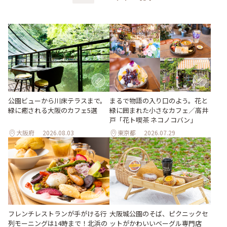
公園ビューから川床テラスまで。
まるで物語の入り口のよう。花と
緑に癒される大阪のカフェ5選
緑に囲まれた小さなカフェ／高井
戸「花ト喫茶 ネコノコバン」
大阪府
2026.08.03
東京都
2026.07.29
フレンチレストランが手がける行
大阪城公園のそば、ピクニックセ
列モーニングは14時まで！北浜の
ットがかわいいベーグル専門店