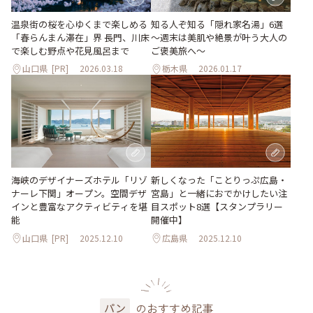
温泉街の桜を心ゆくまで楽しめる
知る人ぞ知る「隠れ家名湯」6選
「春らんまん滞在」界 長門、川床
～週末は美肌や絶景が叶う大人の
で楽しむ野点や花見風呂まで
ご褒美旅へ～
山口県
[PR]
2026.03.18
栃木県
2026.01.17
海峡のデザイナーズホテル「リゾ
新しくなった「ことりっぷ広島・
ナーレ下関」オープン。空間デザ
宮島」と一緒におでかけしたい注
インと豊富なアクティビティを堪
目スポット8選【スタンプラリー
能
開催中】
山口県
[PR]
2025.12.10
広島県
2025.12.10
のおすすめ記事
パン