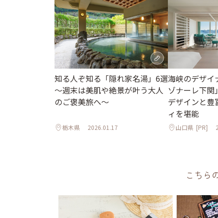
知る人ぞ知る「隠れ家名湯」6選
海峡のデザイ
～週末は美肌や絶景が叶う大人
ゾナーレ下関
のご褒美旅へ～
デザインと豊
ィを堪能
栃木県
2026.01.17
山口県
[PR]
こちら