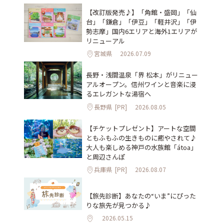
【改訂版発売♪】「角館・盛岡」「仙
台」「鎌倉」「伊豆」「軽井沢」「伊
勢志摩」国内6エリアと海外1エリアが
リニューアル
宮城県
2026.07.09
長野・浅間温泉「界 松本」がリニュー
アルオープン。信州ワインと音楽に浸
るエレガントな湯宿へ
長野県
[PR]
2026.08.05
【チケットプレゼント】アートな空間
ともふもふの生きものに癒やされて♪
大人も楽しめる神戸の水族館「átoa」
と周辺さんぽ
兵庫県
[PR]
2026.08.07
【旅先診断】あなたの“いま”にぴった
りな旅先が見つかる♪
2026.05.15