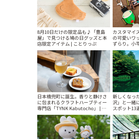
8月10日だけの限定品も♪「豊島
カスタマイズ
屋」で見つける鳩の日グッズと本
の可愛いワ
店限定アイテム | ことりっぷ
ずらり。小平市
T&K」 | 
日本橋兜町に誕生。香りと静けさ
新しくなっ
に包まれるクラフトハーブティー
沢」と一緒
専門店「TYNK Kabutocho」 | こ
スポット13
とりっぷ
催中】 | こ