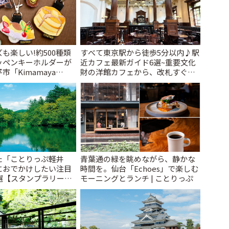
も楽しい!約500種類
すべて東京駅から徒歩5分以内♪駅
ッペンキーホルダーが
近カフェ最新ガイド6選~重要文化
「Kimamaya
財の洋館カフェから、改札すぐの
ことりっぷ
レトロ喫茶まで~ | ことりっぷ
た「ことりっぷ軽井
青葉通の緑を眺めながら、静かな
におでかけしたい注目
時間を。仙台「Echoes」で楽しむ
選【スタンプラリー開
モーニングとランチ | ことりっぷ
とりっぷ