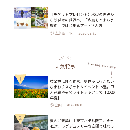
【チケットプレゼント】水辺の世界か
ら浮世絵の世界へ。「広島もとまち水
族館」ではじまるアートさんぽ
広島県
[PR]
2026.07.31
人気記事
1
黄金色に輝く絶景。夏休みに行きたい
ひまわりスポット＆イベント15選。巨
大迷路や夜のライトアップまで【2026
年夏】
全国
2026.08.01
2
夏のご褒美に♪東京ホテル限定かき氷
41選。ラグジュアリーな空間で味わう