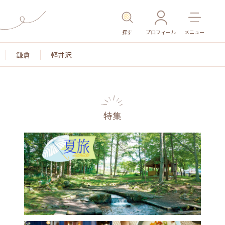
探す
プロフィール
メニュー
鎌倉
軽井沢
特集
名所・旧跡
温泉・スパ
その他施設
ごはん
カ