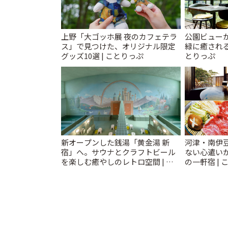
上野「大ゴッホ展 夜のカフェテラ
公園ビュー
ス」で見つけた、オリジナル限定
緑に癒される
グッズ10選 | ことりっぷ
とりっぷ
新オープンした銭湯「黄金湯 新
河津・南伊
宿」へ。サウナとクラフトビール
ない心遣い
を楽しむ癒やしのレトロ空間 | こ
の一軒宿 | 
とりっぷ