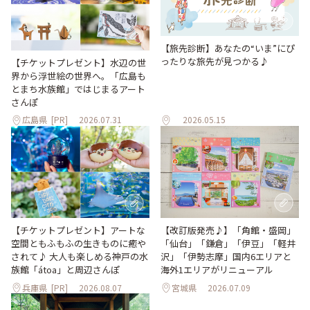
【旅先診断】あなたの“いま”にぴ
ったりな旅先が見つかる♪
【チケットプレゼント】水辺の世
界から浮世絵の世界へ。「広島も
とまち水族館」ではじまるアート
さんぽ
広島県
[PR]
2026.07.31
2026.05.15
【改訂版発売♪】「角館・盛岡」
【チケットプレゼント】アートな
「仙台」「鎌倉」「伊豆」「軽井
空間ともふもふの生きものに癒や
沢」「伊勢志摩」国内6エリアと
されて♪ 大人も楽しめる神戸の水
海外1エリアがリニューアル
族館「átoa」と周辺さんぽ
兵庫県
[PR]
2026.08.07
宮城県
2026.07.09