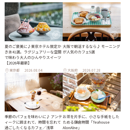
夏のご褒美に♪東京ホテル限定か
大阪で朝活するなら♪ モーニング
き氷41選。ラグジュアリーな空間
が人気のカフェ5選
で味わう大人のひんやりスイーツ
【2026年最新】
東京都
2026.08.04
大阪府
2026.07.28
季節のパフェを味わいに♪ アンテ
お茶を片手に、小さな手紙をした
ィークに囲まれて、時間を忘れて
ためる鎌倉時間「Teahouse
過ごしたくなるカフェ／浅草
AlonAlne」