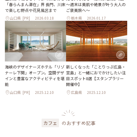
「春らんまん滞在」界 長門、川床
～週末は美肌や絶景が叶う大人の
で楽しむ野点や花見風呂まで
ご褒美旅へ～
山口県
[PR]
2026.03.18
栃木県
2026.01.17
海峡のデザイナーズホテル「リゾ
新しくなった「ことりっぷ広島・
ナーレ下関」オープン。空間デザ
宮島」と一緒におでかけしたい注
インと豊富なアクティビティを堪
目スポット8選【スタンプラリー
能
開催中】
山口県
[PR]
2025.12.10
広島県
2025.12.10
のおすすめ記事
カフェ