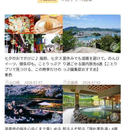
七夕のおでかけに♪ 風鈴、七夕ス
夏休みでも混雑を避けて。のんび
イーツ、御朱印も。ことりっぷア
り過ごせる国内旅先6選【ことり
プリで見つける、この時季だけの
っぷ編集部おすすめ】
景色
山口県
2026.07.07
広島県
2026.07.02
温泉街の桜を心ゆくまで楽しめる
知る人ぞ知る「隠れ家名湯」6選