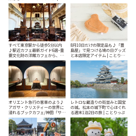
とりっぷ
すべて東京駅から徒歩5分以内
8月10日だけの限定品も♪「豊
♪駅近カフェ最新ガイド6選~重
島屋」で見つける鳩の日グッズ
要文化財の洋館カフェから、改
と本店限定アイテム | ことりっ
札すぐのレトロ喫茶まで~ | こと
ぷ
りっぷ
オリエント急行の客車のよう♪
レトロな蔵造りの街並みと国宝
アガサ・クリスティーの世界に
の城。松本の城下町で心ほぐれ
浸れるブックカフェ/神田「サロ
る週末1泊2日の旅 | ことりっぷ
ンクリスティ」 | ことりっぷ