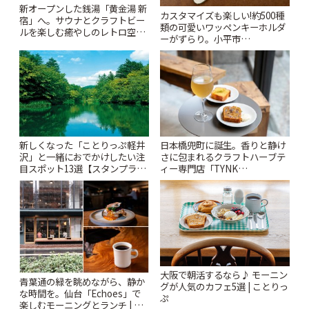
新オープンした銭湯「黄金湯 新
カスタマイズも楽しい!約500種
宿」へ。サウナとクラフトビー
類の可愛いワッペンキーホルダ
ルを楽しむ癒やしのレトロ空間
ーがずらり。小平市
| ことりっぷ
「Kimamaya T&K」 | ことりっ
ぷ
新しくなった「ことりっぷ軽井
日本橋兜町に誕生。香りと静け
沢」と一緒におでかけしたい注
さに包まれるクラフトハーブテ
目スポット13選【スタンプラリ
ィー専門店「TYNK
ー開催中】 | ことりっぷ
Kabutocho」 | ことりっぷ
大阪で朝活するなら♪ モーニン
青葉通の緑を眺めながら、静か
グが人気のカフェ5選 | ことりっ
な時間を。仙台「Echoes」で
ぷ
楽しむモーニングとランチ | こ