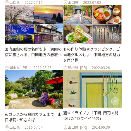
山口県
2022.07.15
山口県
2022.07.02
国内屈指の桜の名所も♪ 満開の
もの作り体験やグランピング、ご
桜に癒される、中国地方の春旅へ
当地グルメも♪ 中国地方の魅力
を再発見
岡山県
[PR]
2022.03.26
島根県
[PR]
2022.03.26
週末ドライブ♪「下関･門司で見
萩ガラスから庭園カフェまで。山
つけた“カワイイ”4選」
口県萩で和さんぽ
山口県
2016.07.04
山口県
[PR]
2014.09.30