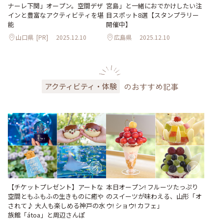
ナーレ下関」オープン。空間デザ
宮島」と一緒におでかけしたい注
インと豊富なアクティビティを堪
目スポット8選【スタンプラリー
能
開催中】
山口県
[PR]
2025.12.10
広島県
2025.12.10
のおすすめ記事
アクティビティ・体験
【チケットプレゼント】アートな
本日オープン! フルーツたっぷり
空間ともふもふの生きものに癒や
のスイーツが味わえる、山形「オ
されて♪ 大人も楽しめる神戸の水
ウ! ショウ! カフェ」
族館「átoa」と周辺さんぽ