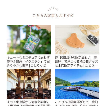
こちらの記事もおすすめ
キュートなミニチュアに思わず
8月10日だけの限定品も♪「豊
夢中♪鎌倉「イクスタン」で出
島屋」で見つける鳩の日グッズ
会う小さな世界 | ことりっぷ
と本店限定アイテム | ことりっ
ぷ
すべて東京駅から徒歩5分以内
ことりっぷ編集部がもう一度泊
♪駅近カフェ最新ガイド6選~重
まりたい宿10選。忘れられない