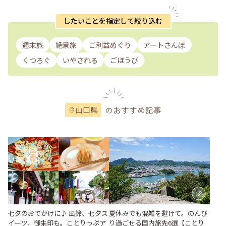
したいことを指定して絞り込む
週末旅
絶景旅
ご利益めぐり
アートさんぽ
くつろぐ
いやされる
ごほうび
のおすすめ記事
山口県
七夕のおでかけに♪ 風鈴、七夕ス
夏休みでも混雑を避けて。のんび
イーツ、御朱印も。ことりっぷア
り過ごせる国内旅先6選【ことり