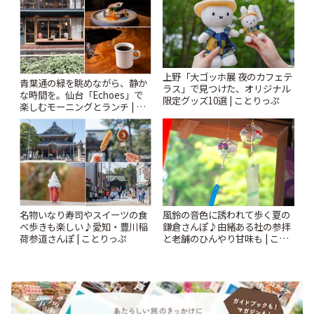
上野「大ゴッホ展 夜のカフェテ
青葉通の緑を眺めながら、静か
ラス」で見つけた、オリジナル
な時間を。仙台「Echoes」で
限定グッズ10選 | ことりっぷ
楽しむモーニングとランチ | こ
とりっぷ
風鈴の音色に誘われて歩く夏の
名物いなり寿司やスイーツの食
鎌倉さんぽ♪由緒ある社の参拝
べ歩きも楽しい♪愛知・豊川稲
と老舗のひんやり甘味も | こと
荷参道さんぽ | ことりっぷ
りっぷ