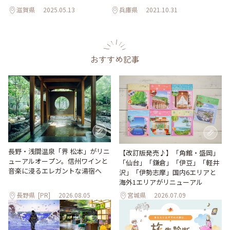
滋賀県
2025.05.13
兵庫県
2021.10.31
おすすめ記事
長野・浅間温泉「界 松本」がリニ
【改訂版発売♪】「角館・盛岡」
ューアルオープン。信州ワインと
「仙台」「鎌倉」「伊豆」「軽井
音楽に浸るエレガントな湯宿へ
沢」「伊勢志摩」国内6エリアと
海外1エリアがリニューアル
長野県
[PR]
2026.08.05
宮城県
2026.07.09