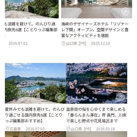
でも混雑を避けて。のんびり過
海峡のデザイナーズホテル「リゾナー
国内旅先6選【ことりっぷ編集部
レ下関」オープン。空間デザインと豊
め】
富なアクティビティを堪能
県
2026.07.02
山口県
[PR]
2025.12.10
夏休みでも混雑を避けて。のんび
温泉街の桜を心ゆくまで楽しめる
り過ごせる国内旅先6選【ことり
「春らんまん滞在」界 長門、川床
っぷ編集部おすすめ】
で楽しむ野点や花見風呂まで
広島県
2026.07.02
山口県
[PR]
2026.03.18