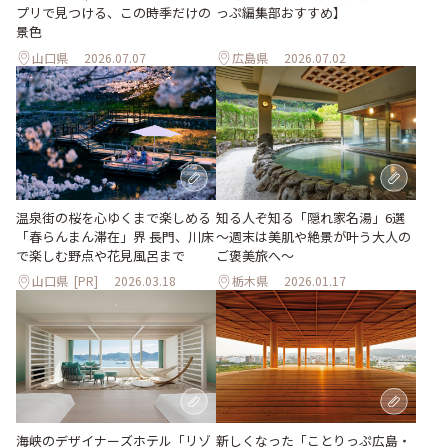
プリで見つける、この時季だけの
っぷ編集部おすすめ】
景色
山口県
2026.07.07
広島県
2026.07.02
温泉街の桜を心ゆくまで楽しめる
知る人ぞ知る「隠れ家名湯」6選
「春らんまん滞在」界 長門、川床
～週末は美肌や絶景が叶う大人の
で楽しむ野点や花見風呂まで
ご褒美旅へ～
山口県
[PR]
2026.03.18
栃木県
2026.01.17
海峡のデザイナーズホテル「リゾ
新しくなった「ことりっぷ広島・