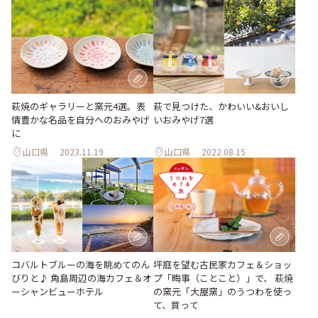
萩で見つけた、かわいい&おいし
萩焼のギャラリーと窯元4選。表
いおみやげ7選
情豊かな名品を自分へのおみやげ
に
山口県
2023.11.19
山口県
2022.08.15
コバルトブルーの海を眺めてのん
坪庭を望む古民家カフェ＆ショッ
びりと♪ 角島周辺の海カフェ＆オ
プ「晦事（ことこと）」で、 萩焼
ーシャンビューホテル
の窯元「大屋窯」のうつわを使っ
て、買って