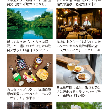
要文化財の洋館カフェから、改
絶景や温泉、名建築まで | こと
札すぐのレトロ喫茶まで~ | こと
りっぷ
りっぷ
新しくなった「ことりっぷ軽井
横浜に来たら一度は訪れてみた
沢」と一緒におでかけしたい注
いクラシカルな北欧料理の店
目スポット13選【スタンプラリ
「スカンディヤ」 | ことりっぷ
ー開催中】 | ことりっぷ
日本橋兜町に誕生。香りと静け
カスタマイズも楽しい!約500種
さに包まれるクラフトハーブテ
類の可愛いワッペンキーホルダ
ィー専門店「TYNK
ーがずらり。小平市
Kabutocho」 | ことりっぷ
「Kimamaya T&K」 | ことりっ
ぷ