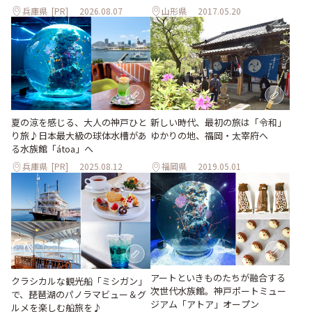
兵庫県
[PR]
2026.08.07
山形県
2017.05.20
夏の涼を感じる、大人の神戸ひと
新しい時代、最初の旅は「令和」
り旅♪日本最大級の球体水槽があ
ゆかりの地、福岡・太宰府へ
る水族館「átoa」へ
兵庫県
[PR]
2025.08.12
福岡県
2019.05.01
アートといきものたちが融合する
クラシカルな観光船「ミシガン」
次世代水族館。神戸ポートミュー
で、琵琶湖のパノラマビュー＆グ
ジアム「アトア」オープン
ルメを楽しむ船旅を♪