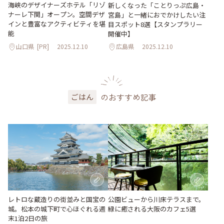
海峡のデザイナーズホテル「リゾ
新しくなった「ことりっぷ広島・
ナーレ下関」オープン。空間デザ
宮島」と一緒におでかけしたい注
インと豊富なアクティビティを堪
目スポット8選【スタンプラリー
能
開催中】
山口県
[PR]
2025.12.10
広島県
2025.12.10
のおすすめ記事
ごはん
レトロな蔵造りの街並みと国宝の
公園ビューから川床テラスまで。
城。松本の城下町で心ほぐれる週
緑に癒される大阪のカフェ5選
末1泊2日の旅