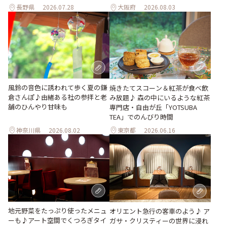
長野県
2026.07.28
大阪府
2026.08.03
風鈴の音色に誘われて歩く夏の鎌
焼きたてスコーン＆紅茶が食べ飲
倉さんぽ♪由緒ある社の参拝と老
み放題♪ 森の中にいるような紅茶
舗のひんやり甘味も
専門店・自由が丘「YOTSUBA
TEA」でのんびり時間
神奈川県
2026.08.02
東京都
2026.06.16
地元野菜をたっぷり使ったメニュ
オリエント急行の客車のよう♪ ア
ーも♪アート空間でくつろぎタイ
ガサ・クリスティーの世界に浸れ