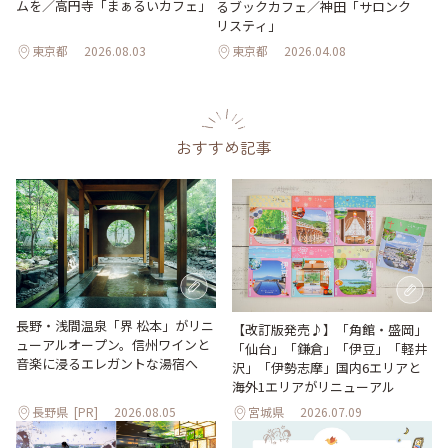
ムを／高円寺「まぁるいカフェ」
るブックカフェ／神田「サロンク
リスティ」
東京都
2026.08.03
東京都
2026.04.08
おすすめ記事
長野・浅間温泉「界 松本」がリニ
【改訂版発売♪】「角館・盛岡」
ューアルオープン。信州ワインと
「仙台」「鎌倉」「伊豆」「軽井
音楽に浸るエレガントな湯宿へ
沢」「伊勢志摩」国内6エリアと
海外1エリアがリニューアル
長野県
[PR]
2026.08.05
宮城県
2026.07.09