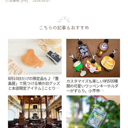
兵庫県
[PR]
2026.08.07
こちらの記事もおすすめ
8月10日だけの限定品も♪「豊
カスタマイズも楽しい!約500種
島屋」で見つける鳩の日グッズ
類の可愛いワッペンキーホルダ
と本店限定アイテム | ことりっ
ーがずらり。小平市
ぷ
「Kimamaya T&K」 | ことりっ
ぷ