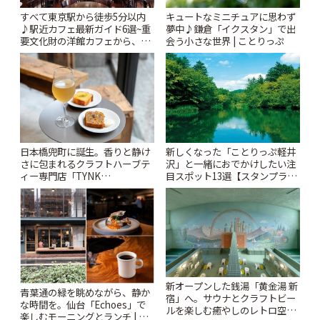
すべて東京駅から徒歩5分以内
キュートなミニチュアに思わず
♪駅近カフェ最新ガイド6選~重
夢中♪鎌倉「イクスタン」で出
要文化財の洋館カフェから、改
会う小さな世界 | ことりっぷ
札すぐのレトロ喫茶まで~ | こと
りっぷ
日本橋兜町に誕生。香りと静け
新しくなった「ことりっぷ軽井
さに包まれるクラフトハーブテ
沢」と一緒におでかけしたい注
ィー専門店「TYNK
目スポット13選【スタンプラリ
Kabutocho」 | ことりっぷ
ー開催中】 | ことりっぷ
新オープンした銭湯「黄金湯 新
青葉通の緑を眺めながら、静か
宿」へ。サウナとクラフトビー
な時間を。仙台「Echoes」で
ルを楽しむ癒やしのレトロ空間
楽しむモーニングとランチ | こ