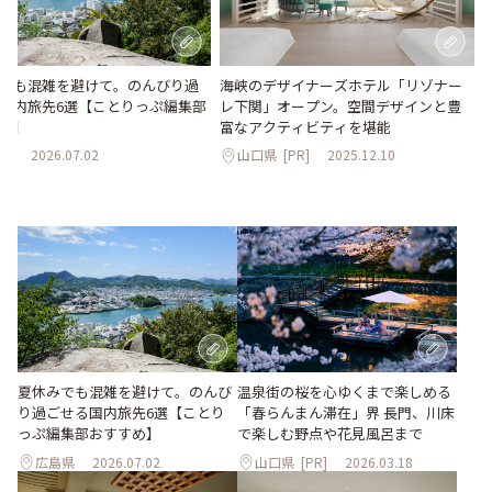
でも混雑を避けて。のんびり過
海峡のデザイナーズホテル「リゾナー
国内旅先6選【ことりっぷ編集部
レ下関」オープン。空間デザインと豊
め】
富なアクティビティを堪能
県
2026.07.02
山口県
[PR]
2025.12.10
夏休みでも混雑を避けて。のんび
温泉街の桜を心ゆくまで楽しめる
り過ごせる国内旅先6選【ことり
「春らんまん滞在」界 長門、川床
っぷ編集部おすすめ】
で楽しむ野点や花見風呂まで
広島県
2026.07.02
山口県
[PR]
2026.03.18