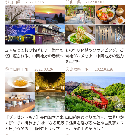
山口県
2022.07.15
山口県
2022.07.02
国内屈指の桜の名所も♪ 満開の
もの作り体験やグランピング、ご
桜に癒される、中国地方の春旅へ
当地グルメも♪ 中国地方の魅力
を再発見
岡山県
[PR]
2022.03.26
島根県
[PR]
2022.03.26
【プレゼントも♪】長門湯本温泉
山口絶景めぐりの旅へ。世界中か
でぽかぽか街歩き♪ 絵になる風景
ら注目を浴びる神社や古民家カフ
と出会う冬の山口周遊トリップ
ェ、丘の上の草原も♪