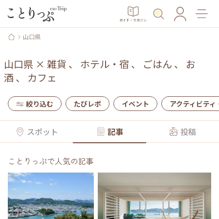
ガイド・マガジン
山口県
山口県
×
雑貨
、
ホテル・宿
、
ごはん
、
お
酒
、
カフェ
絞り込む
たびレポ
イベント
アクティビティ
スポット
記事
投稿
ことりっぷで人気の記事