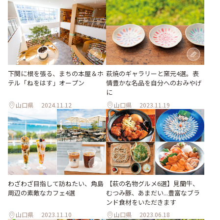
下関に根を張る、まちの本屋＆ホ
萩焼のギャラリーと窯元4選。表
テル「ねをはす」オープン
情豊かな名品を自分へのおみやげ
に
山口県
2024.11.12
山口県
2023.11.19
わざわざ目指して訪ねたい、角島
【萩の名物グルメ6選】見蘭牛、
周辺の素敵なカフェ4選
むつみ豚、あまだい...豊富なブラ
ンド食材をいただきます
山口県
2023.11.10
山口県
2023.06.18