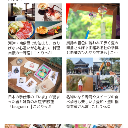
| ことりっぷ
とりっぷ
風鈴の音色に誘われて歩く夏の
河津・南伊豆でお泊まり。さり
鎌倉さんぽ♪由緒ある社の参拝
げない心遣いが心地よい、料理
と老舗のひんやり甘味も | こと
自慢の一軒宿 | ことりっぷ
りっぷ
日本の手仕事の「いま」が詰ま
名物いなり寿司やスイーツの食
った器と雑貨のお店/西荻窪
べ歩きも楽しい♪愛知・豊川稲
「tsugumi」 | ことりっぷ
荷参道さんぽ | ことりっぷ