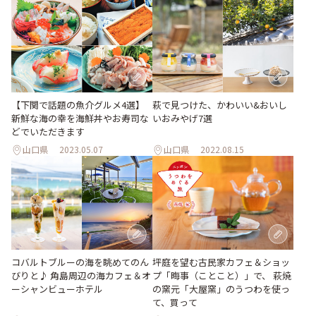
【下関で話題の魚介グルメ4選】
萩で見つけた、かわいい&おいし
新鮮な海の幸を海鮮丼やお寿司な
いおみやげ7選
どでいただきます
山口県
2023.05.07
山口県
2022.08.15
コバルトブルーの海を眺めてのん
坪庭を望む古民家カフェ＆ショッ
びりと♪ 角島周辺の海カフェ＆オ
プ「晦事（ことこと）」で、 萩焼
ーシャンビューホテル
の窯元「大屋窯」のうつわを使っ
て、買って