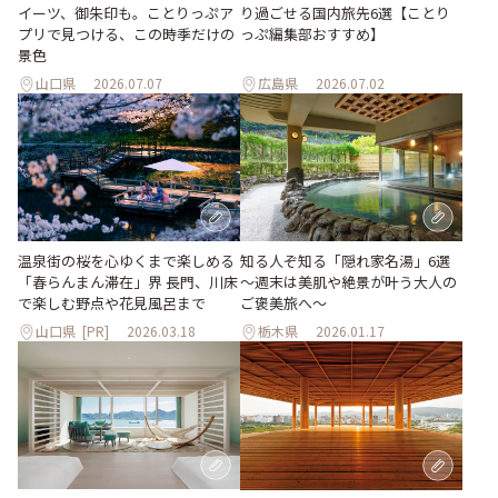
イーツ、御朱印も。ことりっぷア
り過ごせる国内旅先6選【ことり
プリで見つける、この時季だけの
っぷ編集部おすすめ】
景色
山口県
2026.07.07
広島県
2026.07.02
温泉街の桜を心ゆくまで楽しめる
知る人ぞ知る「隠れ家名湯」6選
「春らんまん滞在」界 長門、川床
～週末は美肌や絶景が叶う大人の
で楽しむ野点や花見風呂まで
ご褒美旅へ～
山口県
[PR]
2026.03.18
栃木県
2026.01.17