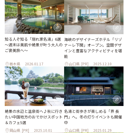
知る人ぞ知る「隠れ家名湯」6選
海峡のデザイナーズホテル「リゾ
～週末は美肌や絶景が叶う大人の
ナーレ下関」オープン。空間デザ
ご褒美旅へ～
インと豊富なアクティビティを堪
能
栃木県
2026.01.17
山口県
[PR]
2025.12.10
名湯と街歩きが楽しめる「界 長
絶景の水辺と温泉街へ♪秋に行き
門」へ。冬の灯りイベントも開催
たい中国地方のおでかけスポット
中
＆カフェ5選
岡山県
[PR]
2025.10.01
山口県
[PR]
2025.01.29