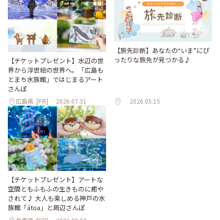
【旅先診断】あなたの“いま”にぴ
ったりな旅先が見つかる♪
【チケットプレゼント】水辺の世
界から浮世絵の世界へ。「広島も
とまち水族館」ではじまるアート
さんぽ
広島県
[PR]
2026.07.31
2026.05.15
【チケットプレゼント】アートな
空間ともふもふの生きものに癒や
されて♪ 大人も楽しめる神戸の水
族館「átoa」と周辺さんぽ