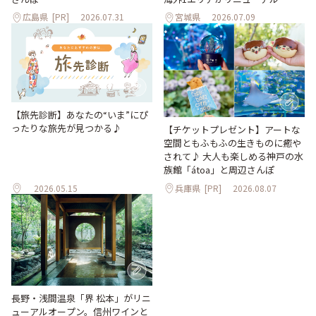
広島県
[PR]
2026.07.31
宮城県
2026.07.09
【旅先診断】あなたの“いま”にぴ
ったりな旅先が見つかる♪
【チケットプレゼント】アートな
空間ともふもふの生きものに癒や
されて♪ 大人も楽しめる神戸の水
族館「átoa」と周辺さんぽ
2026.05.15
兵庫県
[PR]
2026.08.07
長野・浅間温泉「界 松本」がリニ
ューアルオープン。信州ワインと