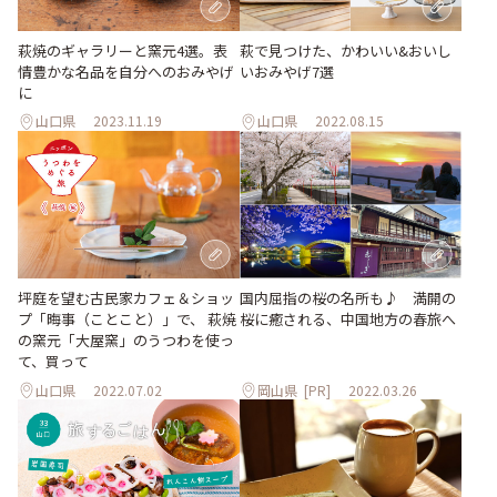
萩で見つけた、かわいい&おいし
萩焼のギャラリーと窯元4選。表
いおみやげ7選
情豊かな名品を自分へのおみやげ
に
山口県
2023.11.19
山口県
2022.08.15
坪庭を望む古民家カフェ＆ショッ
国内屈指の桜の名所も♪ 満開の
プ「晦事（ことこと）」で、 萩焼
桜に癒される、中国地方の春旅へ
の窯元「大屋窯」のうつわを使っ
て、買って
山口県
2022.07.02
岡山県
[PR]
2022.03.26