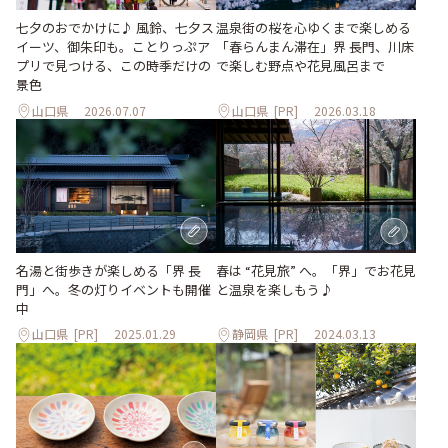
七夕のおでかけに♪ 風鈴、七夕ス
温泉街の桜を心ゆくまで楽しめる
イーツ、御朱印も。ことりっぷア
「春らんまん滞在」界 長門、川床
プリで見つける、この時季だけの
で楽しむ野点や花見風呂まで
景色
山口県
2026.07.07
山口県
[PR]
2026.03.18
名湯と街歩きが楽しめる「界 長
春は “花見旅” へ。「界」でお花見
門」へ。冬の灯りイベントも開催
と温泉を楽しもう♪
中
山口県
[PR]
2025.01.29
静岡県
[PR]
2024.03.13