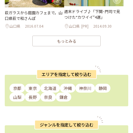
週末ドライブ♪「下関･門司で見
萩ガラスから庭園カフェまで。山
つけた“カワイイ”4選」
口県萩で和さんぽ
山口県
2016.07.04
山口県
[PR]
2014.09.30
もっとみる
エリアを指定して絞り込む
京都
東京
北海道
沖縄
神奈川
静岡
山梨
長野
奈良
鎌倉
ジャンルを指定して絞り込む