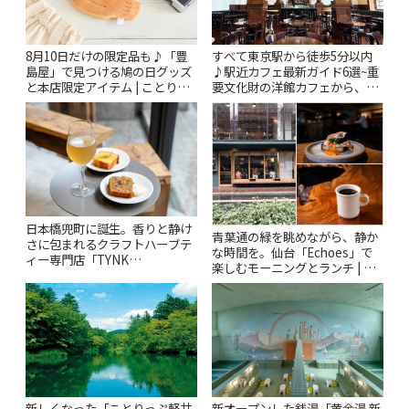
8月10日だけの限定品も♪「豊
すべて東京駅から徒歩5分以内
島屋」で見つける鳩の日グッズ
♪駅近カフェ最新ガイド6選~重
と本店限定アイテム | ことりっ
要文化財の洋館カフェから、改
ぷ
札すぐのレトロ喫茶まで~ | こと
りっぷ
日本橋兜町に誕生。香りと静け
青葉通の緑を眺めながら、静か
さに包まれるクラフトハーブテ
な時間を。仙台「Echoes」で
ィー専門店「TYNK
楽しむモーニングとランチ | こ
Kabutocho」 | ことりっぷ
とりっぷ
新しくなった「ことりっぷ軽井
新オープンした銭湯「黄金湯 新