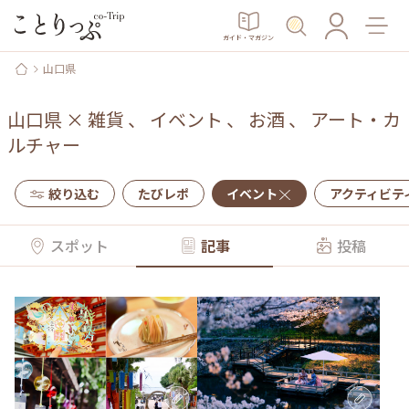
ガイド・マガジン
山口県
山口県
×
雑貨
、
イベント
、
お酒
、
アート・カ
ルチャー
絞り込む
たびレポ
イベント
アクティビテ
スポット
記事
投稿