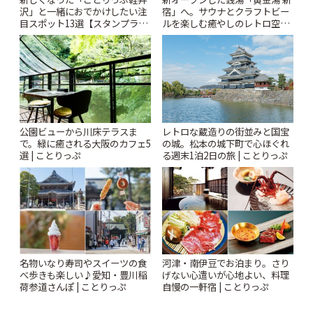
沢」と一緒におでかけしたい注
宿」へ。サウナとクラフトビー
目スポット13選【スタンプラリ
ルを楽しむ癒やしのレトロ空間
ー開催中】 | ことりっぷ
| ことりっぷ
公園ビューから川床テラスま
レトロな蔵造りの街並みと国宝
で。緑に癒される大阪のカフェ5
の城。松本の城下町で心ほぐれ
選 | ことりっぷ
る週末1泊2日の旅 | ことりっぷ
名物いなり寿司やスイーツの食
河津・南伊豆でお泊まり。さり
べ歩きも楽しい♪愛知・豊川稲
げない心遣いが心地よい、料理
荷参道さんぽ | ことりっぷ
自慢の一軒宿 | ことりっぷ