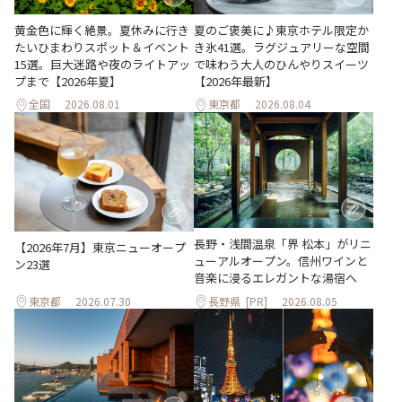
黄金色に輝く絶景。夏休みに行き
夏のご褒美に♪東京ホテル限定か
たいひまわりスポット＆イベント
き氷41選。ラグジュアリーな空間
15選。巨大迷路や夜のライトアッ
で味わう大人のひんやりスイーツ
プまで【2026年夏】
【2026年最新】
全国
2026.08.01
東京都
2026.08.04
長野・浅間温泉「界 松本」がリニ
【2026年7月】東京ニューオープ
ューアルオープン。信州ワインと
ン23選
音楽に浸るエレガントな湯宿へ
東京都
2026.07.30
長野県
[PR]
2026.08.05