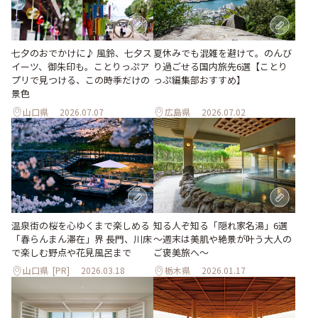
七夕のおでかけに♪ 風鈴、七夕ス
夏休みでも混雑を避けて。のんび
イーツ、御朱印も。ことりっぷア
り過ごせる国内旅先6選【ことり
プリで見つける、この時季だけの
っぷ編集部おすすめ】
景色
山口県
2026.07.07
広島県
2026.07.02
温泉街の桜を心ゆくまで楽しめる
知る人ぞ知る「隠れ家名湯」6選
「春らんまん滞在」界 長門、川床
～週末は美肌や絶景が叶う大人の
で楽しむ野点や花見風呂まで
ご褒美旅へ～
山口県
[PR]
2026.03.18
栃木県
2026.01.17