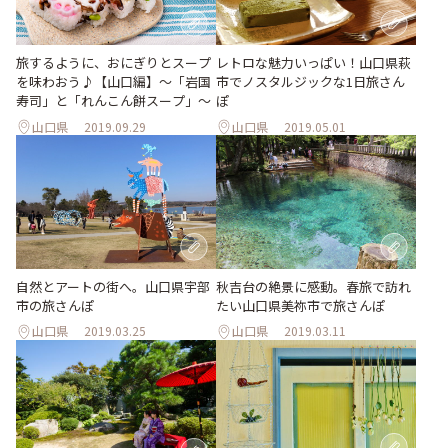
旅するように、おにぎりとスープ
レトロな魅力いっぱい！山口県萩
を味わおう♪【山口編】〜「岩国
市でノスタルジックな1日旅さん
寿司」と「れんこん餅スープ」〜
ぽ
山口県
2019.09.29
山口県
2019.05.01
自然とアートの街へ。山口県宇部
秋吉台の絶景に感動。春旅で訪れ
市の旅さんぽ
たい山口県美祢市で旅さんぽ
山口県
2019.03.25
山口県
2019.03.11