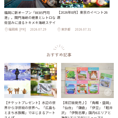
【2026年8月】東京のイベント26
福岡に新オープン「BEB5門司
選
港」。関門海峡の絶景とレトロな
街並みに浸るトキメキ海峡ステイ
福岡県
[PR]
2026.07.29
東京都
2026.07.31
おすすめ記事
【改訂版発売♪】「角館・盛岡」
【チケットプレゼント】水辺の世
「仙台」「鎌倉」「伊豆」「軽井
界から浮世絵の世界へ。「広島も
沢」「伊勢志摩」国内6エリアと
とまち水族館」ではじまるアート
海外1エリアがリニューアル
さんぽ