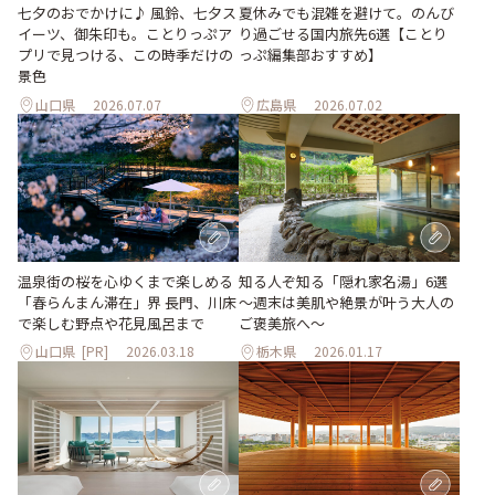
七夕のおでかけに♪ 風鈴、七夕ス
夏休みでも混雑を避けて。のんび
イーツ、御朱印も。ことりっぷア
り過ごせる国内旅先6選【ことり
プリで見つける、この時季だけの
っぷ編集部おすすめ】
景色
山口県
2026.07.07
広島県
2026.07.02
温泉街の桜を心ゆくまで楽しめる
知る人ぞ知る「隠れ家名湯」6選
「春らんまん滞在」界 長門、川床
～週末は美肌や絶景が叶う大人の
で楽しむ野点や花見風呂まで
ご褒美旅へ～
山口県
[PR]
2026.03.18
栃木県
2026.01.17