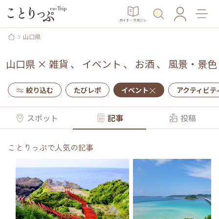
ガイド・マガジン
山口県
山口県
×
雑貨
、
イベント
、
お酒
、
風景・景色
絞り込む
たびレポ
イベント
アクティビテ
スポット
記事
投稿
ことりっぷで人気の記事