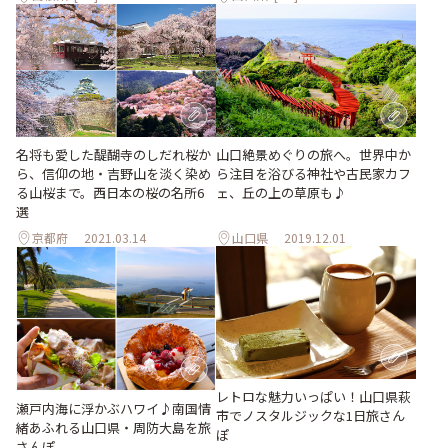
名将も愛した醍醐寺のしだれ桜か
山口絶景めぐりの旅へ。世界中か
ら、信仰の地・吉野山を淡く染め
ら注目を浴びる神社や古民家カフ
る山桜まで。西日本の桜の名所6
ェ、丘の上の草原も♪
選
京都府
2021.03.14
山口県
2019.12.01
レトロな魅力いっぱい！山口県萩
瀬戸内海に浮かぶハワイ♪南国情
市でノスタルジックな1日旅さん
緒あふれる山口県・周防大島を旅
ぽ
さんぽ