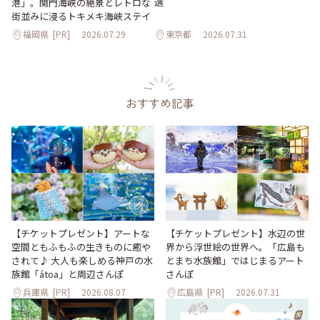
選
港」。関門海峡の絶景とレトロな
街並みに浸るトキメキ海峡ステイ
福岡県
[PR]
2026.07.29
東京都
2026.07.31
おすすめ記事
【チケットプレゼント】アートな
【チケットプレゼント】水辺の世
空間ともふもふの生きものに癒や
界から浮世絵の世界へ。「広島も
されて♪ 大人も楽しめる神戸の水
とまち水族館」ではじまるアート
族館「átoa」と周辺さんぽ
さんぽ
兵庫県
[PR]
2026.08.07
広島県
[PR]
2026.07.31