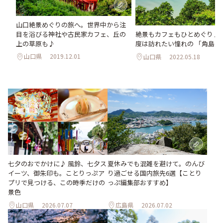
山口絶景めぐりの旅へ。世界中から注
目を浴びる神社や古民家カフェ、丘の
絶景もカフェもひとめぐり♪ 
上の草原も♪
度は訪れたい憧れの 「角島」
山口県
2019.12.01
山口県
2022.05.18
七夕のおでかけに♪ 風鈴、七夕ス
夏休みでも混雑を避けて。のんび
イーツ、御朱印も。ことりっぷア
り過ごせる国内旅先6選【ことり
プリで見つける、この時季だけの
っぷ編集部おすすめ】
景色
山口県
2026.07.07
広島県
2026.07.02