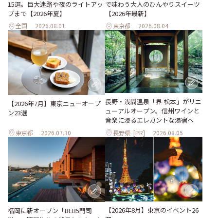
15選。巨大迷路や夜のライトアッ
で味わう大人のひんやりスイーツ
プまで【2026年夏】
【2026年最新】
全国
2026.08.01
東京都
2026.08.04
長野・浅間温泉「界 松本」がリニ
【2026年7月】東京ニューオープ
ューアルオープン。信州ワインと
ン23選
音楽に浸るエレガントな湯宿へ
東京都
2026.07.30
長野県
[PR]
2026.08.05
【2026年8月】東京のイベント26
福岡に新オープン「BEB5門司