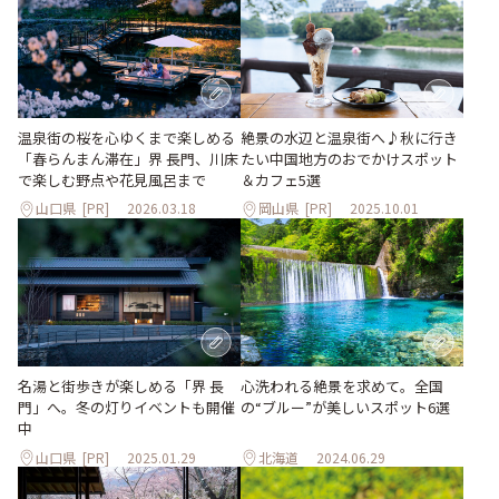
温泉街の桜を心ゆくまで楽しめる
絶景の水辺と温泉街へ♪秋に行き
「春らんまん滞在」界 長門、川床
たい中国地方のおでかけスポット
で楽しむ野点や花見風呂まで
＆カフェ5選
山口県
[PR]
2026.03.18
岡山県
[PR]
2025.10.01
名湯と街歩きが楽しめる「界 長
心洗われる絶景を求めて。全国
門」へ。冬の灯りイベントも開催
の“ブルー”が美しいスポット6選
中
山口県
[PR]
2025.01.29
北海道
2024.06.29