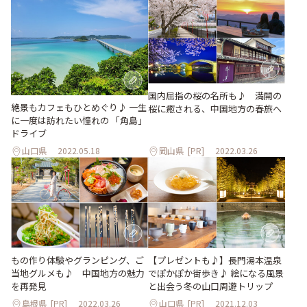
国内屈指の桜の名所も♪ 満開の
絶景もカフェもひとめぐり♪ 一生
桜に癒される、中国地方の春旅へ
に一度は訪れたい憧れの 「角島」
ドライブ
山口県
2022.05.18
岡山県
[PR]
2022.03.26
【プレゼントも♪】長門湯本温泉
もの作り体験やグランピング、ご
でぽかぽか街歩き♪ 絵になる風景
当地グルメも♪ 中国地方の魅力
と出会う冬の山口周遊トリップ
を再発見
島根県
[PR]
2022.03.26
山口県
[PR]
2021.12.03