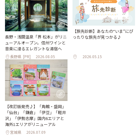
【旅先診断】あなたの“いま”にぴ
長野・浅間温泉「界 松本」がリニ
ったりな旅先が見つかる♪
ューアルオープン。信州ワインと
音楽に浸るエレガントな湯宿へ
長野県
[PR]
2026.08.05
2026.05.15
【改訂版発売♪】「角館・盛岡」
「仙台」「鎌倉」「伊豆」「軽井
沢」「伊勢志摩」国内6エリアと
海外1エリアがリニューアル
宮城県
2026.07.09