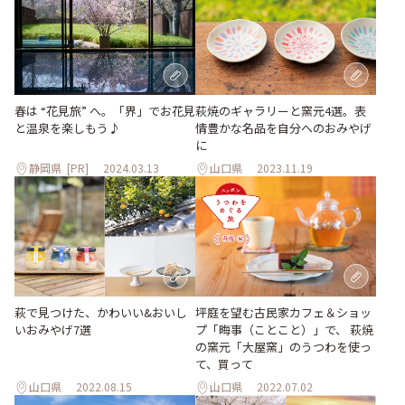
萩焼のギャラリーと窯元4選。表
春は “花見旅” へ。「界」でお花見
情豊かな名品を自分へのおみやげ
と温泉を楽しもう♪
に
静岡県
[PR]
2024.03.13
山口県
2023.11.19
萩で見つけた、かわいい&おいし
坪庭を望む古民家カフェ＆ショッ
いおみやげ7選
プ「晦事（ことこと）」で、 萩焼
の窯元「大屋窯」のうつわを使っ
て、買って
山口県
2022.08.15
山口県
2022.07.02