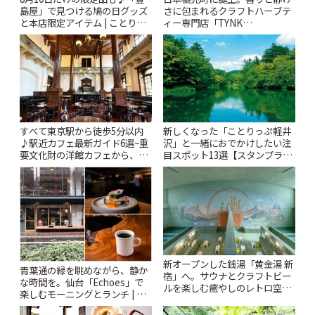
島屋」で見つける鳩の日グッズ
さに包まれるクラフトハーブテ
と本店限定アイテム | ことりっ
ィー専門店「TYNK
ぷ
Kabutocho」 | ことりっぷ
すべて東京駅から徒歩5分以内
新しくなった「ことりっぷ軽井
♪駅近カフェ最新ガイド6選~重
沢」と一緒におでかけしたい注
要文化財の洋館カフェから、改
目スポット13選【スタンプラリ
札すぐのレトロ喫茶まで~ | こと
ー開催中】 | ことりっぷ
りっぷ
新オープンした銭湯「黄金湯 新
青葉通の緑を眺めながら、静か
宿」へ。サウナとクラフトビー
な時間を。仙台「Echoes」で
ルを楽しむ癒やしのレトロ空間
楽しむモーニングとランチ | こ
| ことりっぷ
とりっぷ