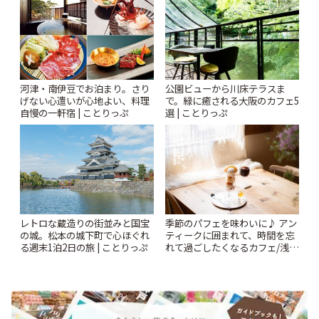
河津・南伊豆でお泊まり。さり
公園ビューから川床テラスま
げない心遣いが心地よい、料理
で。緑に癒される大阪のカフェ5
自慢の一軒宿 | ことりっぷ
選 | ことりっぷ
レトロな蔵造りの街並みと国宝
季節のパフェを味わいに♪ アン
の城。松本の城下町で心ほぐれ
ティークに囲まれて、時間を忘
る週末1泊2日の旅 | ことりっぷ
れて過ごしたくなるカフェ/浅草
「annorum cafe」 | ことりっぷ