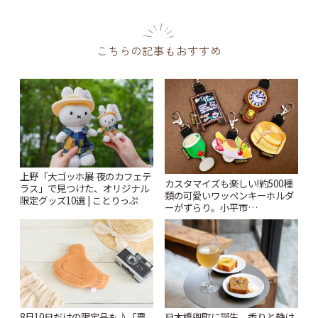
こちらの記事もおすすめ
上野「大ゴッホ展 夜のカフェテ
カスタマイズも楽しい!約500種
ラス」で見つけた、オリジナル
類の可愛いワッペンキーホルダ
限定グッズ10選 | ことりっぷ
ーがずらり。小平市
「Kimamaya T&K」 | ことりっ
ぷ
8月10日だけの限定品も♪「豊
日本橋兜町に誕生。香りと静け