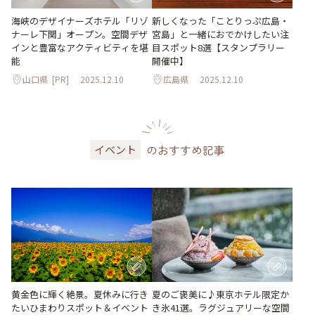
海峡のデザイナーズホテル「リゾ
新しくなった「ことりっぷ広島・
ナーレ下関」オープン。空間デザ
宮島」と一緒におでかけしたい注
インと豊富なアクティビティを堪
目スポット8選【スタンプラリー
能
開催中】
山口県
[PR]
2025.12.10
広島県
2025.12.10
のおすすめ記事
イベント
黄金色に輝く絶景。夏休みに行き
夏のご褒美に♪東京ホテル限定か
たいひまわりスポット＆イベント
き氷41選。ラグジュアリーな空間