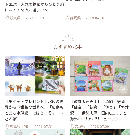
ト21選～人気の絶景からひとり旅
におすすめの穴場まで～
滋賀県
2026.07.19
静岡県
2019.04.10
おすすめ記事
【改訂版発売♪】「角館・盛岡」
【チケットプレゼント】水辺の世
「仙台」「鎌倉」「伊豆」「軽井
界から浮世絵の世界へ。「広島も
沢」「伊勢志摩」国内6エリアと
とまち水族館」ではじまるアート
海外1エリアがリニューアル
さんぽ
広島県
[PR]
2026.07.31
宮城県
2026.07.09