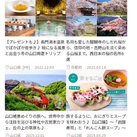
【プレゼントも♪】長門湯本温泉
名将も愛した醍醐寺のしだれ桜か
でぽかぽか街歩き♪ 絵になる風景
ら、信仰の地・吉野山を淡く染め
と出会う冬の山口周遊トリップ
る山桜まで。西日本の桜の名所6
選
山口県
[PR]
2021.12.03
京都府
2021.03.14
山口絶景めぐりの旅へ。世界中か
旅するように、おにぎりとスープ
ら注目を浴びる神社や古民家カフ
を味わおう♪【山口編】〜「岩国
ェ、丘の上の草原も♪
寿司」と「れんこん餅スープ」〜
山口県
2019.12.01
山口県
2019.09.29