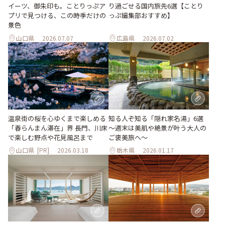
イーツ、御朱印も。ことりっぷア
り過ごせる国内旅先6選【ことり
プリで見つける、この時季だけの
っぷ編集部おすすめ】
景色
山口県
2026.07.07
広島県
2026.07.02
温泉街の桜を心ゆくまで楽しめる
知る人ぞ知る「隠れ家名湯」6選
「春らんまん滞在」界 長門、川床
～週末は美肌や絶景が叶う大人の
で楽しむ野点や花見風呂まで
ご褒美旅へ～
山口県
[PR]
2026.03.18
栃木県
2026.01.17