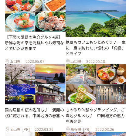
【下関で話題の魚介グルメ4選】
絶景もカフェもひとめぐり♪ 一生
新鮮な海の幸を海鮮丼やお寿司な
に一度は訪れたい憧れの 「角島」
どでいただきます
ドライブ
山口県
2023.05.07
山口県
2022.05.18
国内屈指の桜の名所も♪ 満開の
もの作り体験やグランピング、ご
桜に癒される、中国地方の春旅へ
当地グルメも♪ 中国地方の魅力
を再発見
岡山県
[PR]
2022.03.26
島根県
[PR]
2022.03.26