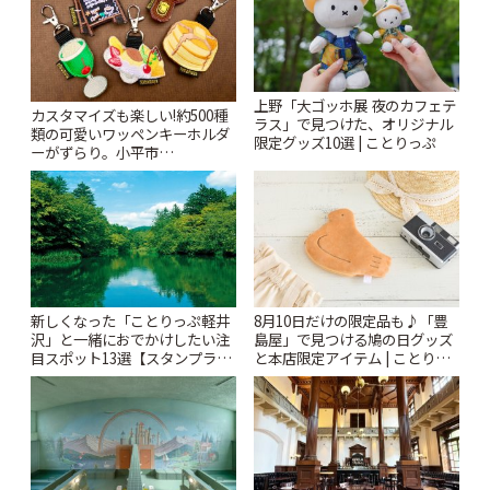
上野「大ゴッホ展 夜のカフェテ
カスタマイズも楽しい!約500種
ラス」で見つけた、オリジナル
類の可愛いワッペンキーホルダ
限定グッズ10選 | ことりっぷ
ーがずらり。小平市
「Kimamaya T&K」 | ことりっ
ぷ
新しくなった「ことりっぷ軽井
8月10日だけの限定品も♪「豊
沢」と一緒におでかけしたい注
島屋」で見つける鳩の日グッズ
目スポット13選【スタンプラリ
と本店限定アイテム | ことりっ
ー開催中】 | ことりっぷ
ぷ