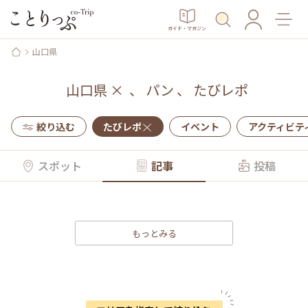
ガイド・マガジン
山口県
山口県
×
、
パン
、
たびレポ
絞り込む
たびレポ
イベント
アクティビテ
スポット
記事
投稿
もっとみる