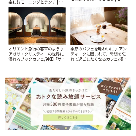
楽しむモーニングとランチ | こ
りっぷ
とりっぷ
オリエント急行の客車のよう♪
季節のパフェを味わいに♪ アン
アガサ・クリスティーの世界に
ティークに囲まれて、時間を忘
浸れるブックカフェ/神田「サロ
れて過ごしたくなるカフェ/浅草
ンクリスティ」 | ことりっぷ
「annorum cafe」 | ことりっぷ