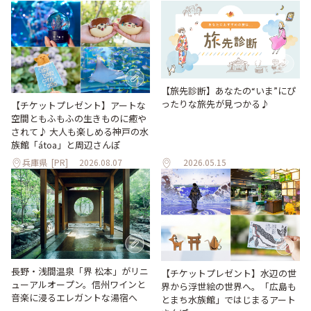
【旅先診断】あなたの“いま”にぴ
ったりな旅先が見つかる♪
【チケットプレゼント】アートな
空間ともふもふの生きものに癒や
されて♪ 大人も楽しめる神戸の水
族館「átoa」と周辺さんぽ
兵庫県
[PR]
2026.08.07
2026.05.15
長野・浅間温泉「界 松本」がリニ
【チケットプレゼント】水辺の世
ューアルオープン。信州ワインと
界から浮世絵の世界へ。「広島も
音楽に浸るエレガントな湯宿へ
とまち水族館」ではじまるアート