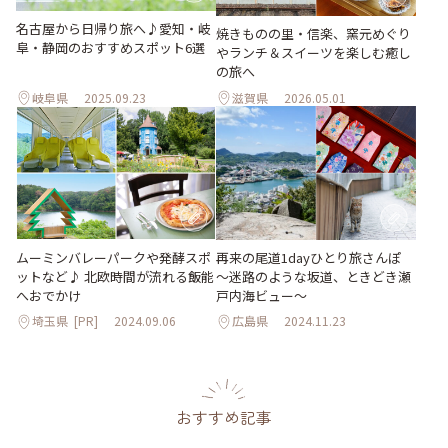
名古屋から日帰り旅へ♪愛知・岐
焼きものの里・信楽、窯元めぐり
阜・静岡のおすすめスポット6選
やランチ＆スイーツを楽しむ癒し
の旅へ
岐阜県
2025.09.23
滋賀県
2026.05.01
ムーミンバレーパークや発酵スポ
再来の尾道1dayひとり旅さんぽ
ットなど♪ 北欧時間が流れる飯能
～迷路のような坂道、ときどき瀬
へおでかけ
戸内海ビュー～
埼玉県
[PR]
2024.09.06
広島県
2024.11.23
おすすめ記事