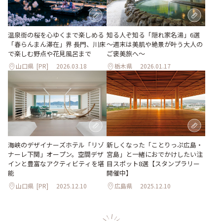
温泉街の桜を心ゆくまで楽しめる
知る人ぞ知る「隠れ家名湯」6選
「春らんまん滞在」界 長門、川床
～週末は美肌や絶景が叶う大人の
で楽しむ野点や花見風呂まで
ご褒美旅へ～
山口県
[PR]
2026.03.18
栃木県
2026.01.17
海峡のデザイナーズホテル「リゾ
新しくなった「ことりっぷ広島・
ナーレ下関」オープン。空間デザ
宮島」と一緒におでかけしたい注
インと豊富なアクティビティを堪
目スポット8選【スタンプラリー
能
開催中】
山口県
[PR]
2025.12.10
広島県
2025.12.10