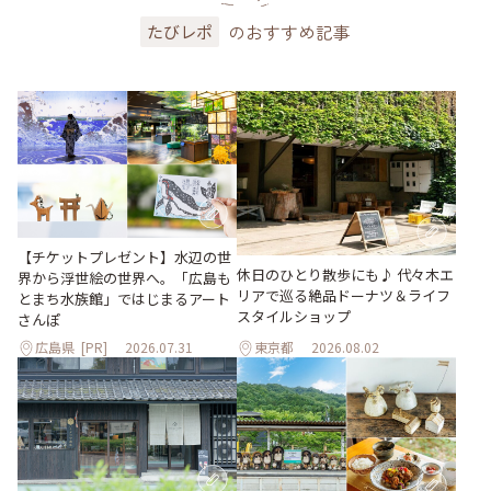
のおすすめ記事
たびレポ
【チケットプレゼント】水辺の世
休日のひとり散歩にも♪ 代々木エ
界から浮世絵の世界へ。「広島も
リアで巡る絶品ドーナツ＆ライフ
とまち水族館」ではじまるアート
スタイルショップ
さんぽ
広島県
[PR]
2026.07.31
東京都
2026.08.02