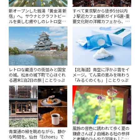
新オープンした銭湯「黄金湯 新
すべて東京駅から徒歩5分以内
宿」へ。サウナとクラフトビー
♪駅近カフェ最新ガイド6選~重
ルを楽しむ癒やしのレトロ空間
要文化財の洋館カフェから、改
| ことりっぷ
札すぐのレトロ喫茶まで~ | こと
りっぷ
レトロな蔵造りの街並みと国宝
【北海道】青空に浮かぶ雲をイ
の城。松本の城下町で心ほぐれ
メージ。てん菜の恵みを味わう
る週末1泊2日の旅 | ことりっぷ
「みるくのくも」 | ことりっぷ
風鈴の音色に誘われて歩く夏の
青葉通の緑を眺めながら、静か
鎌倉さんぽ♪由緒ある社の参拝
な時間を。仙台「Echoes」で
と老舗のひんやり甘味も | こと