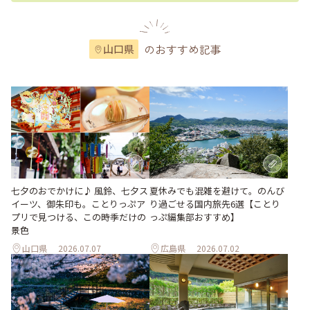
のおすすめ記事
山口県
七夕のおでかけに♪ 風鈴、七夕ス
夏休みでも混雑を避けて。のんび
イーツ、御朱印も。ことりっぷア
り過ごせる国内旅先6選【ことり
プリで見つける、この時季だけの
っぷ編集部おすすめ】
景色
山口県
2026.07.07
広島県
2026.07.02