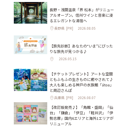
長野・浅間温泉「界 松本」がリニュー
アルオープン。信州ワインと音楽に浸
るエレガントな湯宿へ
長野県
[PR]
2026.08.05
【旅先診断】あなたの“いま”にぴった
りな旅先が見つかる♪
2026.05.15
【チケットプレゼント】アートな空間
ともふもふの生きものに癒やされて♪
大人も楽しめる神戸の水族館「átoa」
と周辺さんぽ
兵庫県
[PR]
2026.08.07
【改訂版発売♪】「角館・盛岡」「仙
台」「鎌倉」「伊豆」「軽井沢」「伊
勢志摩」国内6エリアと海外1エリアが
リニューアル