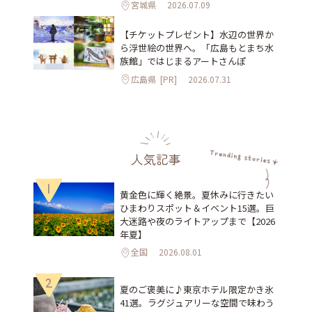
宮城県
2026.07.09
【チケットプレゼント】水辺の世界か
ら浮世絵の世界へ。「広島もとまち水
族館」ではじまるアートさんぽ
広島県
[PR]
2026.07.31
人気記事
1
黄金色に輝く絶景。夏休みに行きたい
ひまわりスポット＆イベント15選。巨
大迷路や夜のライトアップまで【2026
年夏】
全国
2026.08.01
2
夏のご褒美に♪東京ホテル限定かき氷
41選。ラグジュアリーな空間で味わう