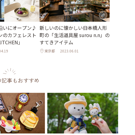
沿いにオープン♪
新しいのに懐かしい――日本橋人形
ンのカフェレスト
町の「生活道具屋 surou n.n」の
ITCHEN」
すてきアイテム
04.19
東京都
2023.06.01
の記事もおすすめ