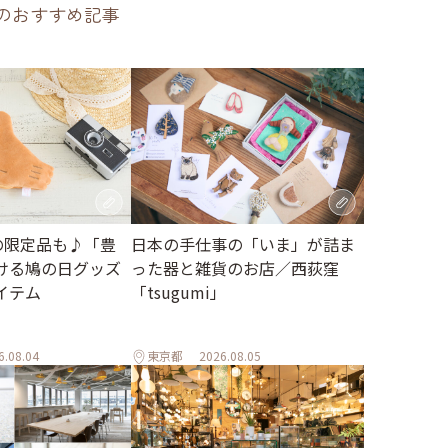
のおすすめ記事
日本の手仕事の「いま」が詰ま
の限定品も♪「豊
った器と雑貨のお店／西荻窪
ける鳩の日グッズ
「tsugumi」
イテム
6.08.04
東京都
2026.08.05