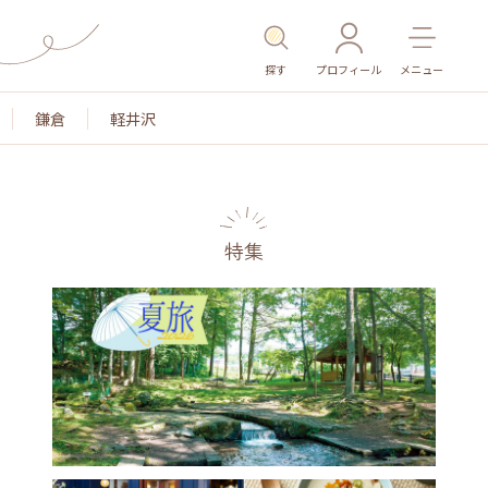
探す
プロフィール
メニュー
鎌倉
軽井沢
特集
名所・旧跡
温泉・スパ
その他施設
ごはん
カ