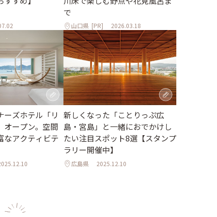
おすすめ】
川床で楽しむ野点や花見風呂ま
で
07.02
山口県
[PR]
2026.03.18
ナーズホテル「リ
新しくなった「ことりっぷ広
」オープン。空間
島・宮島」と一緒におでかけし
富なアクティビテ
たい注目スポット8選【スタンプ
ラリー開催中】
2025.12.10
広島県
2025.12.10