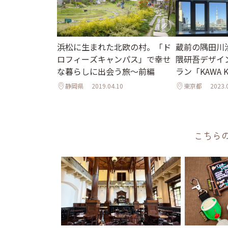
浜松に生まれた北欧の村。「ド
蔵前の隅田川
ロフィーズキャンパス」で幸せ
隈研吾デザイ
な暮らしに出会う旅～前編
ラン「KAWA K
静岡県
2019.04.10
東京都
2023.
こちら