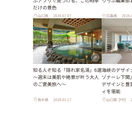
ぷアプリで見つける、この時季
りっぷ編集部
だけの景色
山口県
2026.07.07
広島県
2026.
知る人ぞ知る「隠れ家名湯」6選
海峡のデザイ
～週末は美肌や絶景が叶う大人
ゾナーレ下関
のご褒美旅へ～
デザインと豊
ィを堪能
栃木県
2026.01.17
山口県
[PR]