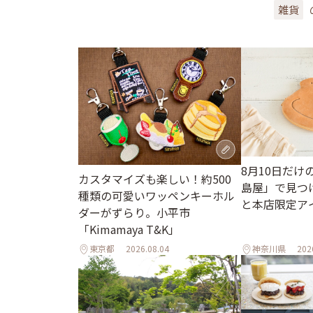
雑貨
8月10日だけ
カスタマイズも楽しい！約500
島屋」で見つ
種類の可愛いワッペンキーホル
と本店限定ア
ダーがずらり。小平市
「Kimamaya T&K」
東京都
2026.08.04
神奈川県
202