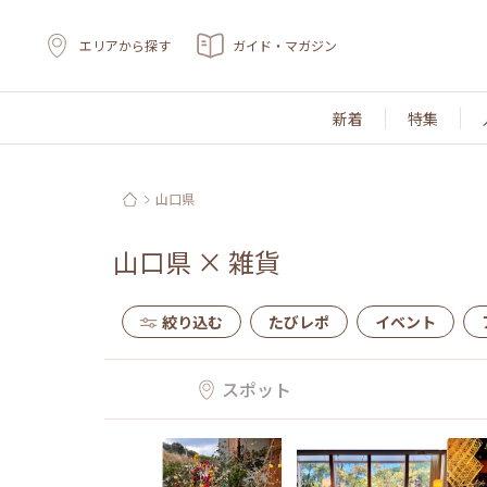
エリアから探す
ガイド・マガジン
新着
特集
山口県
山口県
×
雑貨
絞り込む
たびレポ
イベント
スポット