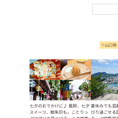
山口県
七夕のおでかけに♪ 風鈴、七夕
夏休みでも混
スイーツ、御朱印も。ことりっ
びり過ごせる