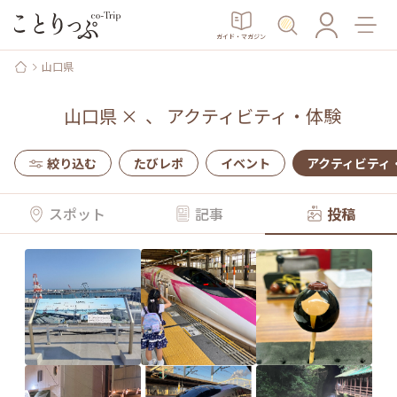
ガイド・マガジン
山口県
山口県
×
、
アクティビティ・体験
絞り込む
たびレポ
イベント
アクティビティ
スポット
記事
投稿