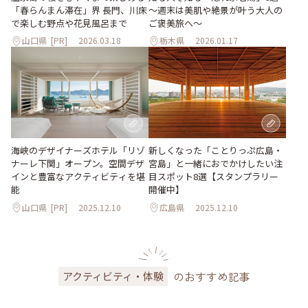
「春らんまん滞在」界 長門、川床
～週末は美肌や絶景が叶う大人の
で楽しむ野点や花見風呂まで
ご褒美旅へ～
山口県
[PR]
2026.03.18
栃木県
2026.01.17
海峡のデザイナーズホテル「リゾ
新しくなった「ことりっぷ広島・
ナーレ下関」オープン。空間デザ
宮島」と一緒におでかけしたい注
インと豊富なアクティビティを堪
目スポット8選【スタンプラリー
能
開催中】
山口県
[PR]
2025.12.10
広島県
2025.12.10
のおすすめ記事
アクティビティ・体験