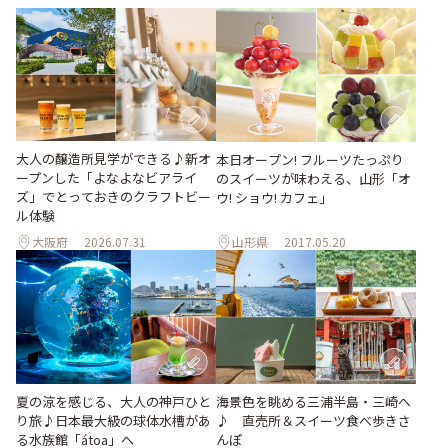
大人の醸造所見学ができる♪新オ
本日オープン! フルーツたっぷり
ープンした「よなよなビアライ
のスイーツが味わえる、山形「オ
ズ」でとっておきのクラフトビー
ウ! ショウ! カフェ」
ル体験
大阪府
2026.07.31
山形県
2017.05.20
夏の涼を感じる、大人の神戸ひと
海景色を眺める三浦半島・三崎へ
り旅♪日本最大級の球体水槽があ
♪ 直売所＆スイーツ食べ歩きさ
る水族館「átoa」へ
んぽ