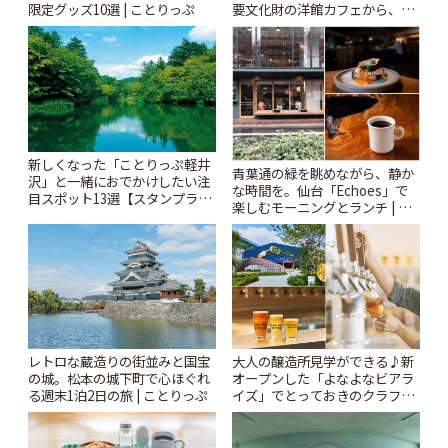
限定グッズ10選 | ことりっぷ
要文化財の洋館カフェから、改
札すぐのレトロ喫茶まで~ | こと
りっぷ
新しくなった「ことりっぷ軽井
青葉通の緑を眺めながら、静か
沢」と一緒におでかけしたい注
な時間を。仙台「Echoes」で
目スポット13選【スタンプラリ
楽しむモーニングとランチ | こ
ー開催中】 | ことりっぷ
とりっぷ
大人の醸造所見学ができる♪新
レトロな蔵造りの街並みと国宝
オープンした「よなよなビアラ
の城。松本の城下町で心ほぐれ
イズ」でとっておきのクラフト
る週末1泊2日の旅 | ことりっぷ
ビール体験 | ことりっぷ