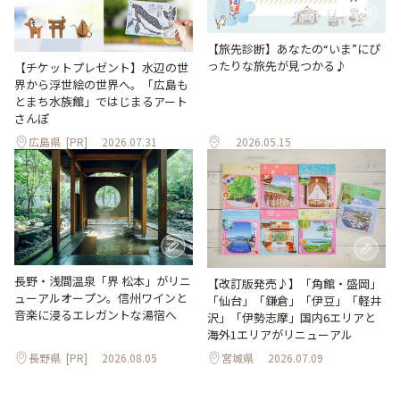
【旅先診断】あなたの“いま”にぴ
ったりな旅先が見つかる♪
【チケットプレゼント】水辺の世
界から浮世絵の世界へ。「広島も
とまち水族館」ではじまるアート
さんぽ
広島県
[PR]
2026.07.31
2026.05.15
長野・浅間温泉「界 松本」がリニ
【改訂版発売♪】「角館・盛岡」
ューアルオープン。信州ワインと
「仙台」「鎌倉」「伊豆」「軽井
音楽に浸るエレガントな湯宿へ
沢」「伊勢志摩」国内6エリアと
海外1エリアがリニューアル
長野県
[PR]
2026.08.05
宮城県
2026.07.09