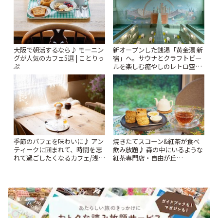
大阪で朝活するなら♪ モーニン
新オープンした銭湯「黄金湯 新
グが人気のカフェ5選 | ことりっ
宿」へ。サウナとクラフトビー
ぷ
ルを楽しむ癒やしのレトロ空間
| ことりっぷ
季節のパフェを味わいに♪ アン
焼きたてスコーン&紅茶が食べ
ティークに囲まれて、時間を忘
飲み放題♪ 森の中にいるような
れて過ごしたくなるカフェ/浅草
紅茶専門店・自由が丘
「annorum cafe」 | ことりっぷ
「YOTSUBA TEA」でのんびり
時間 | ことりっぷ