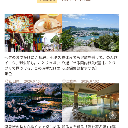
七夕のおでかけに♪ 風鈴、七夕ス
夏休みでも混雑を避けて。のんび
イーツ、御朱印も。ことりっぷア
り過ごせる国内旅先6選【ことり
プリで見つける、この時季だけの
っぷ編集部おすすめ】
景色
山口県
2026.07.07
広島県
2026.07.02
温泉街の桜を心ゆくまで楽しめる
知る人ぞ知る「隠れ家名湯」6選