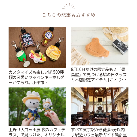
こちらの記事もおすすめ
8月10日だけの限定品も♪「豊
カスタマイズも楽しい!約500種
島屋」で見つける鳩の日グッズ
類の可愛いワッペンキーホルダ
と本店限定アイテム | ことりっ
ーがずらり。小平市
ぷ
「Kimamaya T&K」 | ことりっ
ぷ
上野「大ゴッホ展 夜のカフェテ
すべて東京駅から徒歩5分以内
ラス」で見つけた、オリジナル
♪駅近カフェ最新ガイド6選~重