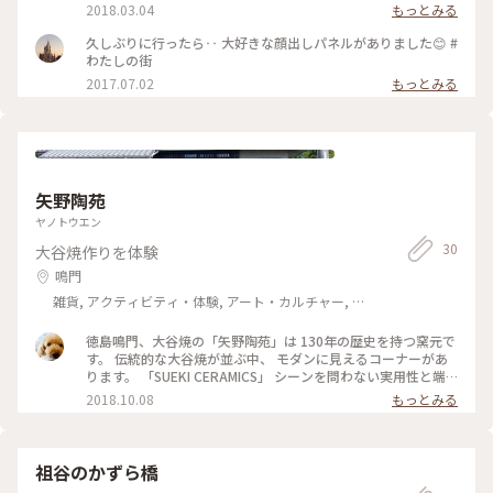
#朗らか#ことりっぷ徳島
2018.03.04
もっとみる
久しぶりに行ったら‥ 大好きな顔出しパネルがありました😊 #
わたしの街
2017.07.02
もっとみる
矢野陶苑
ヤノトウエン
30
大谷焼作りを体験
鳴門
雑貨, アクティビティ・体験, アート・カルチャー, ラ
イフスタイル
徳島鳴門、大谷焼の「矢野陶苑」は 130年の歴史を持つ窯元で
す。 伝統的な大谷焼が並ぶ中、 モダンに見えるコーナーがあ
ります。 「SUEKI CERAMICS」 シーンを問わない実用性と端
正なデザインを 融合された新しさかあります。 触るとしっと
2018.10.08
もっとみる
り手に馴染み、 この器なら手持ちの物との コーディネートも
違和感なさそう。 迷って決めたのは、朝食のトーストを 乗せ
るためのプレートです。 白に近いグレー、淡いスモークグリー
ンを 購入しました。 朝の食卓がオシャレになりそうです。 #
祖谷のかずら橋
旅とクラフト #大谷焼 #ことりっぷ徳島 #お土産