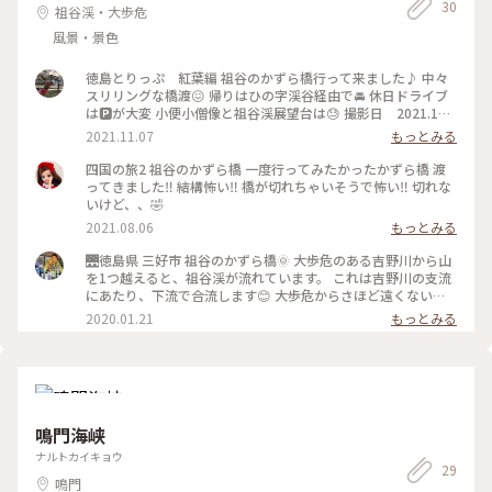
30
祖谷渓・大歩危
風景・景色
徳島とりっぷ 紅葉編 祖谷のかずら橋行って来ました♪ 中々
スリリングな橋渡😖 帰りはひの字渓谷経由で🚘 休日ドライブ
は🅿️が大変 小便小僧像と祖谷渓展望台は😓 撮影日 2021.11.6
#私のことりっぷ #秋日和 #祖谷のかずら橋 #ひの字渓谷 #
2021.11.07
もっとみる
三好市 #徳島ドライブ
四国の旅2 祖谷のかずら橋 一度行ってみたかったかずら橋 渡
ってきました‼️ 結構怖い‼️ 橋が切れちゃいそうで怖い‼️ 切れな
いけど、、🤣
2021.08.06
もっとみる
🌉徳島県 三好市 祖谷のかずら橋🌞 大歩危のある吉野川から山
を1つ越えると、祖谷渓が流れています。 これは吉野川の支流
にあたり、下流で合流します😊 大歩危からさほど遠くない祖
谷(いや)へとやって来ました🚙💨 祖谷は『日本三大秘境』に数
2020.01.21
もっとみる
えられ、この川に掛る橋もまた、『日本三大奇橋』のかずら橋
なのです( •̀ω•́ )و シラクチカズラの蔦を編んだこの橋は、長さ
45m・幅2m・高さ15mで向こう岸に渡るのはスリル満点でし
た(o´罒`o) 橋の下の祖谷渓は深い翠で、紅葉の時期は絶景の
一言だそうです॑⸜(* ॑꒳ ॑* )⸝ 🔹🔸🔹🐤🔸🔹🔸🐤🔹🔸🔹🐤🔸🔹🔸 か
ずら橋に着くと、メッチャ混んでいて並びました💧 この日は
鳴門海峡
大人気でした😆 川の下に緑色の「阿波の青石」が見えますね
👀 橋の板は足が落ちそうなくらい開いているので注意しまし
ナルトカイキョウ
29
ょう⚠️スマホなども落とさないように☝ あ、そうそう！ 蔦の
鳴門
中には太いワイヤーロープが入っているので、落ちることは無