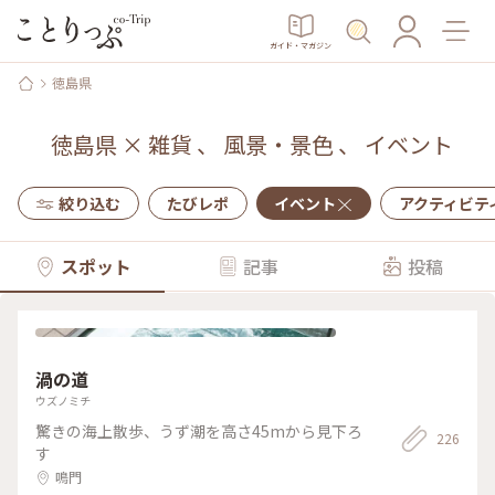
ガイド・マガジン
徳島県
徳島県
×
雑貨
、
風景・景色
、
イベント
絞り込む
たびレポ
イベント
アクティビテ
スポット
記事
投稿
渦の道
ウズノミチ
驚きの海上散歩、うず潮を高さ45mから見下ろ
226
す
鳴門