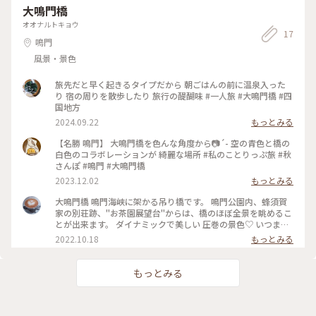
大鳴門橋
オオナルトキョウ
17
鳴門
風景・景色
旅先だと早く起きるタイプだから 朝ごはんの前に温泉入った
り 宿の周りを散歩したり 旅行の醍醐味 #一人旅 #大鳴門橋 #四
国地方
2024.09.22
もっとみる
【名勝 鳴門】 大鳴門橋を色んな角度から📷´- 空の青色と橋の
白色のコラボレーションが 綺麗な場所 #私のことりっぷ旅 #秋
さんぽ #鳴門 #大鳴門橋
2023.12.02
もっとみる
大鳴門橋 鳴門海峡に架かる吊り橋です。 鳴門公園内、蜂須賀
家の別荘跡、"お茶園展望台"からは、橋のほぼ全景を眺めるこ
とが出来ます。 ダイナミックで美しい 圧巻の景色♡ いつまで
も 眺めていたくなります。 車道の下側には、大鳴門橋遊歩道
2022.10.18
もっとみる
「渦の道」があり、渦潮を 直下に眺めることが出来ます。 こ
の日は、あいにく見頃の時間に合わず、大きな渦潮を見ること
が出来ませんでした。 「渦の道」から見えるトンネルのよう
もっとみる
な穴(3枚目)。。 何だか 不思議な雰囲気が 漂います。 架橋が建
設された当初、大阪から 四国(徳島、高松、松山)を経由し、九
州(大分)に至る 四国新幹線を 通す計画が あったようです。 そ
の名残りが今も 残っているのだとか。 20年ほど前に、鉄道用