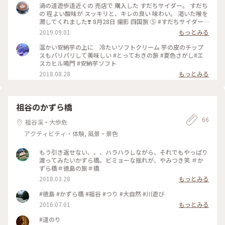
渦の道遊歩道近くの 売店で 購入した すだちサイダー。 すだち
の 程よい酸味が スッキリと、キレの良い 味わい。 渇いた喉を
潤してくれました❣️ 8月28日 撮影 四国旅 ➄ #すだちサイダー #
渦の道 #鳴門 #司菊酒造 #大鳴門橋 #エスカヒル鳴門 #展望台 #
2019.09.01
もっとみる
ことりっぷ四国 #ことりっぷ徳島 #旅のひととき #四国日和
温かい安納芋の上に 冷たいソフトクリーム 芋の皮のチップ
スもパリパリして美味しい #とっておきの旅 #夏色さがし#エ
スカヒル鳴門 #安納芋ソフト
2018.08.28
もっとみる
祖谷のかずら橋
66
祖谷渓・大歩危
アクティビティ・体験, 風景・景色
もう引き返せない、、、ハラハラしながら、それでもやっぱり
渡ってみたいかずら橋。ビミョーな揺れが、やみつき笑 ＃か
ずら橋＃徳島の旅＃橋
2018.03.28
もっとみる
#徳島 #かずら橋 #祖谷 #つり #大自然 #川遊び
2016.07.01
もっとみる
#道のり