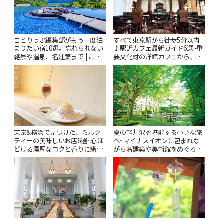
ことりっぷ編集部がもう一度泊
すべて東京駅から徒歩5分以内
まりたい宿10選。忘れられない
♪駅近カフェ最新ガイド6選~重
絶景や温泉、名建築まで | こと
要文化財の洋館カフェから、改
りっぷ
札すぐのレトロ喫茶まで~ | こと
りっぷ
東京&横浜で見つけた、ミルク
夏の軽井沢を堪能する小さな旅
ティーの美味しいお店6選~心ほ
へ~マイナスイオンに包まれな
どける濃厚なコクと香りに癒や
がら名建築や美術館をめぐろう
されるティータイム~ | ことりっ
~ | ことりっぷ
ぷ