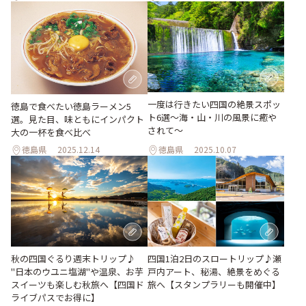
一度は行きたい四国の絶景スポッ
徳島で食べたい徳島ラーメン5
ト6選〜海・山・川の風景に癒や
選。見た目、味ともにインパクト
されて〜
大の一杯を食べ比べ
徳島県
2025.12.14
徳島県
2025.10.07
秋の四国ぐるり週末トリップ♪
四国1泊2日のスロートリップ♪瀬
"日本のウユニ塩湖"や温泉、お芋
戸内アート、秘湯、絶景をめぐる
スイーツも楽しむ秋旅へ【四国ド
旅へ【スタンプラリーも開催中】
ライブパスでお得に】