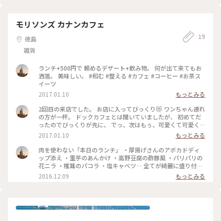
モリソンズ カナンカフェ
19
徳島
雑貨
ランチ+500円で 頼めるデザート+飲み物。 何が出て来てもお
洒落。 美味しい。 #和む #整える #カフェ #コーヒー #お茶ス
イーツ
2017.01.10
もっとみる
2回目の来店でした。 お店に入ってびっくり😻 ワンちゃん連れ
の方が一杯。 ドックカフェとは聞いていましたが、 初めてだ
ったのでびっくりが先に、 でっ、次はもぅ、可愛くて可愛く
て😻 私もうちの子連れて行きたい‥ でも、友達と2人‥無理や
2017.01.10
もっとみる
なと（笑） ランチは、勿論お洒落で美味しくて、体に良さそう
なものばかり。 元気と癒しを頂いてかえって来ました😊 #和む
肉を使わない「本日のランチ」 ・厚揚げさんのアボカドディ
#整える #カフェ
ップ添え ・里芋のあんかけ ・高野豆腐の酢豚風 ・パリパリの
花ニラ ・椎茸のパコラ ・塩キャベツ‥ 全てが綺麗に盛り付け
られた 体に優しい美味しい ワンプレートランチ🍴 パルクパニ
2016.12.09
もっとみる
ール風のスープ付き。 優しいお店の方に、可愛くて大人しいワ
ンちゃん。 素敵だらけのお店でした😊