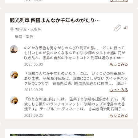
🔸🔹🔸 投稿に遊びに来てくれるユーザーさんの何人か
(✪happyさん、d-maruさん、ELEVEN1005さん等)も訪れてい
る場所です😊 投稿まで間が空いてしまってるうちに12月のわ
たしの街入賞の〈さきさん〉も投稿して追い抜かれちゃいまし
観光列車 四国まんなか千年ものがたり〜
た😆 とってもユニークな絶景ですね(o´罒`o) (2019年10月20
しあわせの郷紀行〜
日撮影) #徳島県 #三好市 #祖谷渓 #小便小僧像 #絶景 #四国ト
42
祖谷渓・大歩危
リップ2019 #ことりっぷ四国 #SONYa7III
風景・景色
のどかな景色を見ながらのんびり列車の旅。 どこに行って
も甘いものが食べたくなるんです😊 季節のタルト🍓話に花が
咲き乱れ、徳島の自然の中をコトコトと列車は進みます🛤
2018.3🌸 #わたしの散歩道 #旅の思い出 #おうちでことりっ
2020.05.09
もっとみる
ぷ #四国まんなか千年ものがたり #わたしの街
「四国まんなか千年ものがたり」には、 いくつかの停車駅が
あります。 秘境駅坪尻駅は、四国に2つしかない スイッチバッ
ク駅の1つです。 徳島県と香川県の県境辺りに位置し、 周辺に
は山林や川しかありません。 1日平均利用者は1人か2人だと
2018.09.25
もっとみる
か。 この駅までの車が通行可能な道はないそうで、 謎だらけ
です。 列車は一度引き上げ線に入り、 約7分の停車をします。
「おとなの遊山箱」には、 生菓子と珈琲も提供されます。 阿
列車の方向が前後変わる為、 運転士さんが車内を歩かれると
波しじら織りのランチョンマットに 珈琲カップは徳島の大谷
お客さんから 拍手が起こり、運転士さんもニコニコ。 観光列
焼です。 テーブルコーディネートは、 さぬき庵治町石硝子の
車の醍醐味です。 この塩尻駅を体験できるのは、 千年ものが
箸置き「瀬戸内の色」、 1300年の歴史を持つ阿波和紙の箸袋
2018.09.25
もっとみる
たりの大きな魅力だと思います。 ちなみに塩尻駅は、 全国秘
など 徳島、香川の伝統工芸品に触れられる 楽しみもありまし
境駅人気ランキング7位だそうです。 #とっておきの旅 #ことり
た。 スターユーザーさんのお薦めの 可愛らしい「ゆうたま」
っぷ徳島 #観光列車 #四国まんなか千年ものがたり #秘境駅 #
♡ 愛らしくて幸せ感溢れます。 生菓子と一緒に「この小さな
大歩危駅
お菓子が 何かのお役に立ちますように」と 書かれた小箱に