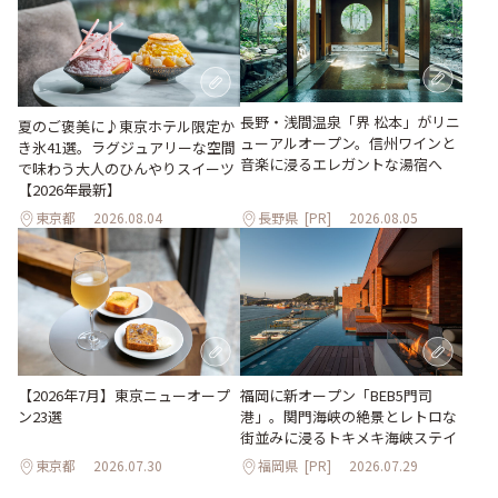
長野・浅間温泉「界 松本」がリニ
夏のご褒美に♪東京ホテル限定か
ューアルオープン。信州ワインと
き氷41選。ラグジュアリーな空間
音楽に浸るエレガントな湯宿へ
で味わう大人のひんやりスイーツ
【2026年最新】
東京都
2026.08.04
長野県
[PR]
2026.08.05
【2026年7月】東京ニューオープ
福岡に新オープン「BEB5門司
ン23選
港」。関門海峡の絶景とレトロな
街並みに浸るトキメキ海峡ステイ
東京都
2026.07.30
福岡県
[PR]
2026.07.29