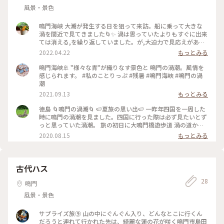
さそうです👍✨ (2019年10月20日撮影) #徳島県 #三好市 #祖谷
風景・景色
渓 #祖谷のかずら橋 #秘境 #四国トリップ2019 #ことりっぷ四
国 #SONYa7III
鳴門海峡 大潮が発生する日を狙って来訪。船に乗って大きな
渦を間近で見てきました🌀✨ 渦は思っていたよりもすぐに出来
ては消える,を繰り返していました。が,大迫力で見応えがあり
ます！ 渦潮展望台では上から,遊覧船では真横から渦潮を見る
2022.04.22
もっとみる
ことができるので,ぜひ両方から大渦をご覧になってはいかが
でしょうか😊❓ #ヒーリング旅 #春風さんぽ #Myことりっぷ #
鳴門海峡🚢 "様々な青"が織りなす景色と 鳴門の渦潮。風情を
絶景 #徳島県#鳴門市#鳴門海峡#大渦#渦潮
感じられます。 #私のことりっぷ #残暑 #鳴門海峡 #鳴門の渦
潮
2021.09.13
もっとみる
徳島 🌀鳴門の渦潮🌀 🍉夏旅の思い出🍉 一昨年四国を一周した
時に鳴門の渦潮を見ました。四国に行った際は必ず見たいとず
っと思っていた渦潮。 旅の初日に大鳴門橋遊歩道 渦の道から
渦潮を見たのですが、渦が小さく…もっとぐるぐるの大きい渦
2020.08.15
もっとみる
潮が見たくて最終日に船から渦潮を見ることにしました。 ザ
ーザーと迫力のある音と共に次々と渦があらわれて夢中になっ
て見ているとあっという間に時間が経って…写真をあまり撮っ
ていないことに気付きました😅 ファインダー越しで見るより
古代ハス
直に見ていたい、鳴門海峡の地形が生み出す素晴らしい自然現
28
象に感動しました。 いつかまた大潮の時に見に行きたいです
鳴門
🌀🌊🌀 #わたしの旅 #夏旅 #旅の思い出 #もう一度行きたい旅 #
風景・景色
ことりっぷ徳島 #徳島県 #鳴門海峡 #鳴門の渦潮 #四国
サプライズ旅⑨ 山の中にぐんぐん入り、どんなとこに行くん
だろうと連れて行かれた先は、綺麗な蓮の花が咲く鳴門市島田