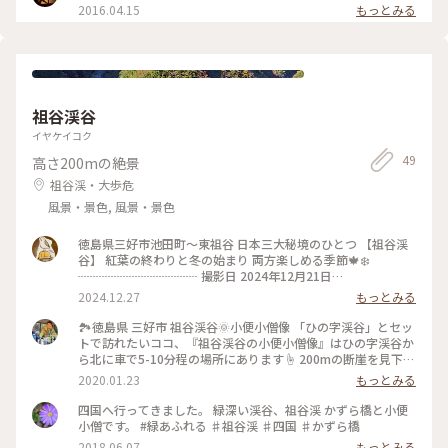
2016.04.15
もっとみる
祖谷渓谷
イヤケイコク
49
高さ200mの絶景
祖谷渓・大歩危
風景・景色, 風景・景色
徳島県三好市池田町〜東祖谷 日本三大秘境のひとつ 【祖谷渓
谷】 紅葉の終わりと冬の始まり 両方楽しめる季節🍁❄️
┈┈┈┈┈┈┈┈┈┈ 撮影日 2024年12月21日
┈┈┈┈┈┈┈┈┈┈ #ベストトリップ2024 #紅葉 #雪 #冬 #
2024.12.27
もっとみる
四国 #徳島 #三好 #祖谷渓
🏞徳島県 三好市 祖谷渓谷🌞小便小僧像 「ひの字渓谷」とセッ
トで訪れたいココ、『祖谷渓谷の小便小僧像』はひの字渓谷か
ら北に車で5-10分程の場所にあります☝ 200mの断崖を見下ろ
しながら“シャー”っとしている彼、見れば見るほどスゴい場所
2020.01.23
もっとみる
に居ます😆💦 駐車場は無く路上駐車して長居しないようにす
る場所ですが、自分達が行ったタイミングは車停める場所に困
四国へ行ってきました。 緑深い渓谷、祖谷渓 かずら橋と小便
る感じでした💦 先に行ってもUターンする所を探すのが大変な
小僧です。 #緑あふれる ♯祖谷渓 ♯四国 ♯かずら橋
ので、お気をつけあそばせ😉 🔹🔸🔹🐤🔸🔹🔸🐤🔹🔸🔹🐤
2018.06.07
もっとみる