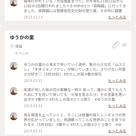
毎年行われている「大谷焼釜まつり」が今年も11月11日から
12日の2日間行われました⚱️その中の1つ「森陶器」に行ってき
ました。森陶器には登録有形文化財の登り窯、その中に設置し
ている水琴窟で人気のお店です。知らなかったのですが、6月
2023.12.13
もっとみる
の豪雨と台風の被害で1部が壊れて修復工事をされていたそう
ですが、無事終わったそうで見学できるように戻っていて安心
しました。店内商品2割引、水蓮鉢などの大物陶器も2割引、そ
してお買い得品もあり、500円ガチャもあり、幅広い年代の方
ゆうかの里
で賑わっていました。ガチャの中身は箸置き、娘が引いたのは
20
素晴らしい鯛と渦潮の箸置きでお店の方が曰くお値段以上の品
徳島
だとのこと。素人の私達でも、素晴らしいと思った品でした。
イベント
私が引いたのは可愛らしい家と木🏠🌳これは今風で素敵でした
✨何十年も前に何回か行った登窯、調度蔦の葉が紅葉して風流
でした。焼かれた壺が置かれる小道も風流で水琴窟のある場所
ゆうかの里から車まで歩いていく途中、紫の小さな花「山スミ
では仲良しの方達が写真を撮ったり楽しんでました🍁 #大谷焼
レ」「オオイヌノフグリ」が咲いていました。さりげない可愛
釜まつり #大谷焼 #500円ガチャ #大谷焼ガチャ #森陶
さが好き♡（3月30日） #わたしの街 #春の草花
器 #わたしの街 #私のことりっぷ旅 #陶器 #ベストトリ
2019.03.31
もっとみる
ップ2023
友達が写した桜の花🌸素敵な一枚🌸 桜って、誰かに見てもらう
ために下を向いて咲いてる‥🌸桜を見るたび、その言葉を思い
出す🌸 #華やぐ #わたしの街 #さくら祭り #ゆうかの里
2019.03.31
もっとみる
急な坂道を上っていくと、そこには枝垂れ桜とレンギョウの世
界が広がっていました。桃源郷ってこんな世界のことを言うの
かな🌸（3月30日） #華やぐ #わたしの街 #さくら祭り #ゆう
かの里
2019.03.31
もっとみる