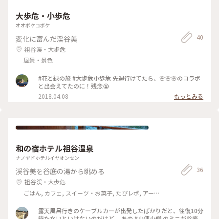
入ってます。 スターユーザーさんは、ご自宅で優雅に 召し上
がられたご様子でしたが、 私は車内で全て食べてしまいまし
大歩危・小歩危
た。 (*ﾟ▽ﾟ)ﾉあ〜満腹です。 #とっておきの旅 #旅とクラフト
#ことりっぷ徳島 #大歩危駅 #観光列車 #四国まんなか千年もの
オオボケコボケ
がたり
40
変化に富んだ渓谷美
祖谷渓・大歩危
風景・景色
#花と緑の旅 #大歩危小歩危 先週行けてたら、🌸🌸🌸のコラボ
と出会えてたのに！残念😭
2018.04.08
もっとみる
和の宿ホテル祖谷温泉
ナノヤドホテルイヤオンセン
36
渓谷美を谷底の湯から眺める
祖谷渓・大歩危
ごはん, カフェ, スイーツ・お菓子, たびレポ, アー
ト・カルチャー, 風景・景色, 温泉・スパ, おみやげ
露天風呂行きのケーブルカーが出発したばかりだと、往復10分
待たないといけないのだけど、 あの #小便小僧 のミニが谷底