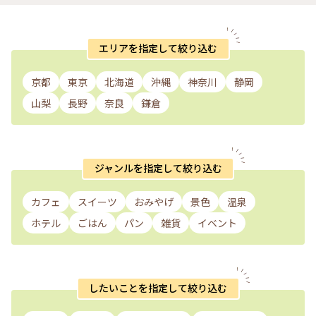
に作られたスペースが整備されて 遊歩道が完備され、現在に
至っているそうです。 新幹線の開通が、将来 実現すると良い
ですね♡ 遊歩道にあった 顔パネル、 訪問記念に パシャリして
来ました😆 #大鳴門橋 #橋のある風景 #鳴門海峡 #絶景スポッ
エリアを指定して絞り込む
ト #渦の道 #遊歩道 #休日ドライブ #Myことりっぷ #鳴門 #幻
の四国新幹線 #アートみたいな景色 #鳴門公園 #鳴門 #ことり
っぷ徳島
京都
東京
北海道
沖縄
神奈川
静岡
山梨
長野
奈良
鎌倉
ジャンルを指定して絞り込む
カフェ
スイーツ
おみやげ
景色
温泉
ホテル
ごはん
パン
雑貨
イベント
したいことを指定して絞り込む