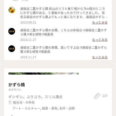
ない年上夫は早くも疲れ気味 運転もしてくれてるしね まだま
だ先は長いよ？笑 ・ ・ #hitomin_徳島2025 #ベストトリップ
奥祖谷二重かずら橋 剣山のリフト乗り場から7km程のところ
2025 #ことりっぷ #秋の装い #ことりっぷと一緒 #ことりっぷ
にかずら橋がある、と看板があったので行ってきました。 有
徳島 #徳島 #鳴門 #絶景 #大鳴門橋 #鳴門公園 #渦の道 #秋のお
名な祖谷のかずら橋よりもっと奥になります。 奥祖谷かずら橋
出かけ
は、平家一族が讃岐志度の浦の戦に破れて祖谷の地に逃れた
2024.08.21
もっとみる
後、剣山平家の馬場での軍馬の調練などのために利用されてい
ました。 男橋と女橋のふたつがあり、野猿もあります。野猿は
奥祖谷二重かずら橋の女橋、こちらは余裕😃 #奥祖谷二重かず
残念ながら現在使用不可とのことでした。 橋は結構ギシギシ
ら橋 #凍る植物 #徳島県
揺れるし床板も隙間がかなりあるのでスリル度高め🤩 水面か
2018.11.27
もっとみる
らはそれほど高くなく、川遊びする人たちも見られました。
橋の向こう側にはキャンプ場があるようですが、キャンプの荷
奥祖谷二重かずら橋の男橋、高いですよ😱 #奥祖谷二重かずら
物を抱えてこの橋を渡るのはさすがに怖いかも😱 秋は紅葉が
橋 #凍る植物 #徳島県
美しいでしょうね🍁 #ことりっぷ旅2024 #奥祖谷二重かずら橋
2018.11.27
もっとみる
#かずら橋 #男橋 #女橋 #奥祖谷 #祖谷 #徳島
かずら橋
カズラバシ
137
ギシギシ。ユラユラ。スリル満点
祖谷渓・大歩危
アート・カルチャー, 風景・景色, 名所・旧跡