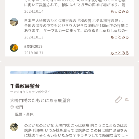
に向いて設置されて、 隣にはヤマガラの餌あげ場があり、飽き
ずに待てます。 #徳島#三好市#祖谷温泉#温泉手帖#ぬる湯#秘
2024.10.14
もっとみる
湯を守る会#ロープウェイに乗るAyu ケーブルカーだけど#祖
谷渓#日本三大秘境#和の宿ホテル祖谷温泉
日本三大秘境のひとつ祖谷渓の『和の宿 ホテル祖谷温泉』。
全国の温泉の中でもとびきり大好きな湯船が 180m下の谷底に
あります。 ケーブルカーに乗って、ぬるぬるしゅわしゅわの源
泉かけ流しの露天風呂へ。 アルカリ性単純硫黄泉でほんのり
2024.10.13
もっとみる
硫黄の香り。お肌つるっつるの美肌の湯♨︎ どの季節も美しい
渓谷。 冬の雪景色も綺麗みたいだけど、極上のぬる湯を楽しむ
#夏旅2019
なら冬以外に。 4枚目が先月のもの。 5枚目は8年前に初めて
2019.08.31
もっとみる
訪れた時のもの。去年から4代目の新しいケーブルカーに代わ
ってます。 #徳島#三好市#祖谷温泉#日本三大秘境#祖谷渓#和
の宿ホテル祖谷温泉#温泉手帖#ぬる湯#秘湯を守る会#ロープ
ウェイに乗るAyu ケーブルカーだけど#祖谷渓#Ayu桜#Ayu紅
葉
千畳敷展望台
センジョウジキテンボウダイ
31
大鳴門橋のたもとにある展望台
鳴門
風景・景色
のどかなのどかな 大鳴門橋 こっは徳島 向こうに見えるのは淡
路島 兵庫県 いつか橋を渡って淡路島に この日は鳴門渦潮をみ
に橋の半分くらい歩いたかな？キラキラしてて綺麗な海でした