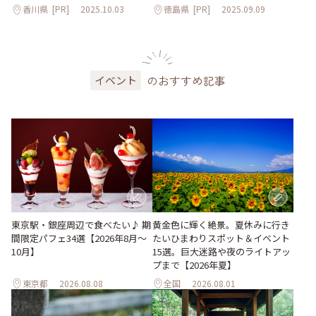
香川県
[PR]
2025.10.03
徳島県
[PR]
2025.09.09
のおすすめ記事
イベント
東京駅・銀座周辺で食べたい♪ 期
黄金色に輝く絶景。夏休みに行き
間限定パフェ34選【2026年8月～
たいひまわりスポット＆イベント
10月】
15選。巨大迷路や夜のライトアッ
プまで【2026年夏】
東京都
2026.08.08
全国
2026.08.01