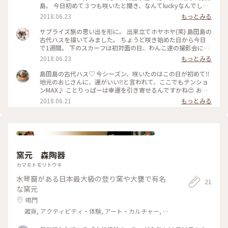
島。 今日初めて３つも咲いたと聞き、なんてluckyなんでしょ
う❗と喜ぶことりっぱーの６人。 あまりにも蓮が綺麗なので、
2018.06.23
もっとみる
朝ごはんを食べることも忘れて、大撮影会になってしまいまし
た😊 #緑あふれる#ことりっぷ徳島
サプライズ旅の思い出を形に。 出来立てホヤホヤ(笑) 島田島の
古代ハスを描いてみました。 ちょうど咲き始めた日から今日
で1週間。 下のスカーフは初対面の日、わんこ達の撮影会に使
ったスカーフです。 あっ、わんこの写真も撮ってない😂 サプ
2018.06.23
もっとみる
ライズの旅⑩ #ことりっぷ徳島 #サプライズ #幸せな時間
島田島の古代ハス♡ 今シーズン、咲いたのはこの日が初めて‼️
地元のおじさんに、運がいい‼️と言われて、ここでもテンショ
ンMAX♪ ことりっぱーは幸運を引き寄せるんですかね😍 お天
気も良くて、花の色もとても美しい✨ 葉っぱに溜まった水もキ
2018.06.21
もっとみる
ラキラしてます✨ みんなで撮影大会、楽しかったー🌸 #ことり
っぷ徳島#古代ハス#島田島#緑あふれる
窯元 森陶器
カマモトモリトウキ
水琴窟がある日本最大級の登り窯や大甕で有名
21
な窯元
鳴門
雑貨, アクティビティ・体験, アート・カルチャー, ラ
イフスタイル