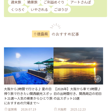
週末旅
絶景旅
ご利益めぐり
アートさんぽ
くつろぐ
いやされる
ごほうび
のおすすめ記事
徳島県
大阪から2時間で行ける♪ 夏の日
【2026年】大阪から車で3時間♪
帰り旅で行きたい関西観光スポッ
日の出時間付き、関西周辺の初日
ト21選～人気の絶景からひとり旅
の出スポット10選
におすすめの穴場まで～
滋賀県
2026.07.19
大阪府
2025.12.23