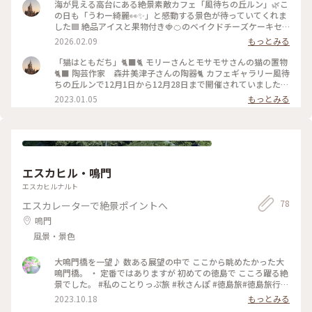
2026.5.21 #風待ちの丘ルン #絶景 #海 #モーニング #可
海が見える高台にある絶景素敵カフェ「風待ちの丘ルン」🌿こ
愛い #ひみつの絶景
の日も「うわー綺麗👀✨」と感動する景色が待っていてくれま
した🟦 絶品アイスと果物付き🍓🍊のベイクドチーズケーキセ
ット、そして2杯は入ってる嬉しいポットコーヒー☕️で、ほっ
2026.02.09
もっとみる
こり楽しい昼下がりでした☺️☺️ #風待ちの丘ルン #ことりっ
ぷと一緒 #ケーキセット #ポットコーヒー #カフェ #海
「猫はともだち」🐈‍⬛🐈 モリーさんとモサモサさんの猫の置物
が見える店 #絶景
🐈‍⬛ 陶芸作家 森井美津子さんの陶器🐈 カフェギャラリー風待
ちの丘ルンで12月1日から12月28日まで開催されていました。
娘がモサモサさんの大ファンで連れて行ってくれました😊紙粘
2023.01.05
もっとみる
土で作られた猫の世界🐈‍⬛素敵です♡私は森井美津子さんの猫
のカップを買いました。家にある娘が使っている可愛い猫が描
かれたカップは森井美津子さんの作品と知り、より愛着が湧き
ました♡可愛いもの、素敵なものを見ると元気が出る私です。
行けて本当に良かったなぁと思いました🚗 #ファンタジーの世
界 #モリーさん #モサモサさん #森井美津子さん #猫
エスカヒル・鳴門
#Myことりっぷ #わたしの街 #カフェギャラリー #風待ちの
丘ルン
エスカヒルナルト
78
エスカレーターで絶景ポイントへ
鳴門
風景・景色
大鳴門橋を一望♪ 数ある展望の中で ここから眺めたかった大
鳴門橋。 ・ 定番ではありますが 初めての徳島で こころ躍る絶
景でした。 #私のことりっぷ旅 #秋さんぽ #徳島旅#徳島旅行#
大鳴門橋#エスカヒル鳴門
2023.10.18
もっとみる