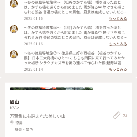
～冬の徳島秘境旅⑧～ 【祖谷のかずら橋】 橋を渡ったあと
は、かずら橋を遠くから眺めました 雪が降る中 静けさを感じ
られる渓谷 普通の橋だとこの景色、風景は完成しないんだろ
うなあ かずら橋だからこその味 #四国 #徳島 #三好 #祖谷 #祖
2025.01.16
もっとみる
谷のかずら橋 #秘境旅 #雪 #日本三大奇橋 #日本三大秘境
～冬の徳島秘境旅⑧～ 【祖谷のかずら橋】 橋を渡ったあと
は、かずら橋を遠くから眺めました 雪が降る中 静けさを感じ
られる渓谷 普通の橋だとこの景色、風景は完成しないんだろ
うなあ かずら橋だからこその味 #四国 #徳島 #三好 #祖谷 #祖
2025.01.16
もっとみる
谷のかずら橋 #秘境旅 #雪 #日本三大奇橋 #日本三大秘境
～冬の徳島秘境旅⑦～ 徳島県三好市西祖谷 【祖谷のかずら
橋】 日本三大奇橋のひとつ こちらも四国に来て行ってみたか
った場所 シラクチカズラを編み連ねて作られた橋 起源は諸説
あるそうですが、昔は生活道路として使われていた時代もある
2025.01.14
もっとみる
ようです * 想像よりも大きく長い橋でした✨️ 現在は、3年に一
度架け替えを行っているとの事で、安心して渡れると思いき
や… 手すりがないと渡れないほど、足の踏み場の間隔が広すぎ
ました💦 ゆっくりとですがなんとか渡り切ることができまし
た (´ー` ) #ベストトリップ2024 #四国 #徳島 #三好 #祖谷 #祖
谷のかずら橋 #日本三大秘境 #日本三大奇橋
眉山
ビザン
92
万葉集にも詠まれた美しい山
徳島
風景・景色