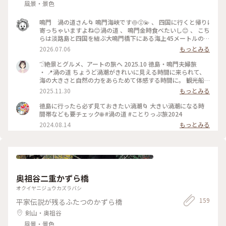
風景・景色
鳴門 渦の道さん🌀 鳴門海峡です🍥😵‍💫 、 四国に行くと帰りに
寄っちゃいますよね😊渦の道 、 鳴門金時食べたいし😊 、 こち
らは淡路島と四国を結ぶ大鳴門橋下にある海上45メートルの遊
歩道です😊 、 鳴門の渦潮が上から見えます😊 、 ちがうな🙂時
2026.07.06
もっとみる
間帯によって見えます…か🤔 、 いや、言い過ぎた… 時間帯に
運が良ければ見えます😊 、 わたし昔は愛媛県アクロス重信に
𓅿絶景とグルメ、アートの旅へ 2025.10 徳島・鳴門夫婦旅
毎年、香川県うどんツアーにも毎年行ってました😊 つまり鳴
・ 📍渦の道 ちょうど渦潮がきれいに見える時間に来られて、
門海峡は２０回ぐらいは走ってます🚙😊 、 当然渦の道にも行
海の大きさと自然の力をあらためて体感する時間に。 観光船
ってますが渦潮らしい渦潮見たことない😂 、 洗濯にはちょう
と比べると、渦ってこんなに大きいんだ…と驚くほどでした。
2025.11.30
もっとみる
どいいぐらいのは見ました🍥👀✨ 、 誰かこれぞ渦潮って写真
・ 「渦の道」は、大鳴門橋の車道の下に作られた 全長450mの
あったら投稿してください😂 、 #あきらの四国 、 #あきらの
海上遊歩道。 足元から潮風が抜けて、 海がキラキラしてい
徳島に行ったら必ず見ておきたい渦潮🌀 大きい渦潮になる時
近畿
て、 歩いているだけで気持ちがいい場所です。 太平洋側と瀬
間帯なども要チェック🌐 #渦の道 #ことりっぷ旅2024
戸内海側、 どちらの景色も楽しめる贅沢なロケーション。 ・
2024.08.14
もっとみる
奥にある展望スペースでは、ぜひガラス床の上へ。 海上45メ
ートルからのぞき込む海面は、 吸い込まれそうでちょっとス
リルも◎ 壮大な自然のパワーと心地よい風と景色。 “ここに来
てよかった”と思える体験でした。 ・ また、往復すると約
900m。 歩いただけでも小さな達成感。 自然の力にふれる、と
っておきの時間になりました。 ・ ┈┈┈┈┈┈┈┈┈┈ 📝
奥祖谷二重かずら橋
MEMO ・入場料 510円 ・エスカヒル+渦の道(710円)のほか、
渦の道 + 大鳴門橋架橋記念館エディ 共通入館券や うずしお汽
オクイヤニジュウカズラバシ
船、うずしお観潮船などの割引チケットもあり🎫 ・渦の道は
159
平家伝説が残るふたつのかずら橋
海面から45メートルにあり、 フェンスに覆われているだけな
ので、 吹き込む風すごいです。冬は寒いかも。 (10月上旬でし
剣山・奥祖谷
たが暑く蒸し蒸ししてました。) ・ ┈┈┈┈┈┈┈┈┈┈ 📕
風景・景色
hitomin旅のエピローグ 往復わずか900メートル 普段歩き慣れ