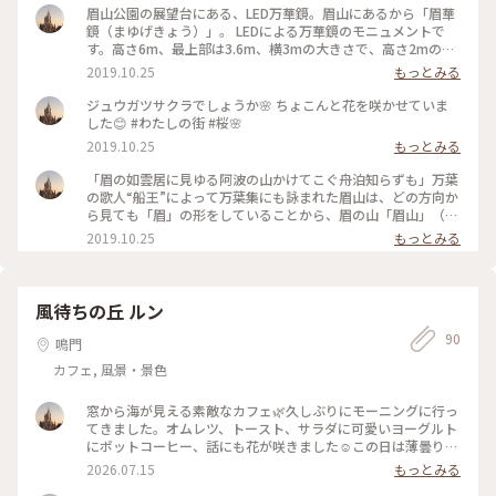
眉山公園の展望台にある、LED万華鏡。眉山にあるから「眉華
鏡（まゆげきょう）」。 LEDによる万華鏡のモニュメントで
す。高さ6m、最上部は3.6m、横3mの大きさで、高さ2mの柱
が支えており、LEDによる万華鏡としては国内最大級。モニュ
2019.10.25
もっとみる
メントの真下に直径1mの穴があり、そこから見上げると、約
4,100個のLEDの万華鏡が光り輝いています✨ #眉山 #眉華鏡 #
ジュウガツサクラでしょうか🌸 ちょこんと花を咲かせていま
夜も綺麗です。
した😊 #わたしの街 #桜🌸
2019.10.25
もっとみる
「眉の如雲居に見ゆる阿波の山かけてこぐ舟泊知らずも」万葉
の歌人“船王”によって万葉集にも詠まれた眉山は、どの方向か
ら見ても「眉」の形をしていることから、眉の山「眉山」（び
ざん）と呼ばれ、古く万葉の昔から今に至るまで、徳島市のシ
2019.10.25
もっとみる
ンボルとして親しまれ続けています。 気持ちのいい景色。高い
ビルはないけれど、絶景です😊 #わたしの街
風待ちの丘 ルン
90
鳴門
カフェ, 風景・景色
窓から海が見える素敵なカフェ🌿久しぶりにモーニングに行っ
てきました。オムレツ、トースト、サラダに可愛いヨーグルト
にポットコーヒー、話にも花が咲きました☺️この日は薄曇りの
天気、海は水色、どこまでも穏やかや海でした🩵庭にはピン
2026.07.15
もっとみる
ク、白の水蓮が満開🪷気持ちのいい景色にも癒されました。