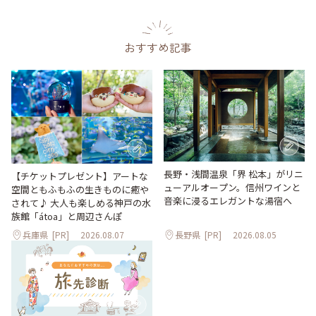
おすすめ記事
長野・浅間温泉「界 松本」がリニ
【チケットプレゼント】アートな
ューアルオープン。信州ワインと
空間ともふもふの生きものに癒や
音楽に浸るエレガントな湯宿へ
されて♪ 大人も楽しめる神戸の水
族館「átoa」と周辺さんぽ
兵庫県
[PR]
2026.08.07
長野県
[PR]
2026.08.05