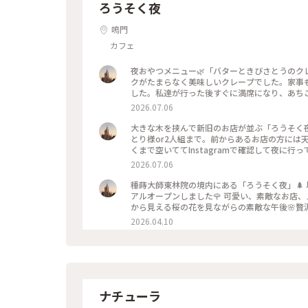
ろうそく夜
鳴門
カフェ
夜おやつメニュー🌿「バターときびさとうのク
クがたまらなく美味しいクレープでした。家事
した。私達が行った後すぐに満席になり、あち
アウトのフィナンシェも買って帰りました。☺️ 20
2026.07.06
ー #カフェ #夜カフェ #桜 #桜ライトア
大きな木を挟んで新旧のお店が並ぶ「ろうそく夜
とり様or2人組まで。前からあるお店の方には
くまで空いててInstagramで確認して夜に
夜もまた素敵💡です🌳 2026.4.14 #ろう
2026.07.06
種蒔大師東林院の境内にある「ろうそく夜」🌲 
アルオープンしました🌹 可愛い、素敵なお店
から見える桜の花を見ながらの素敵な午後🌸贅沢な時
ごティラミス #ラテ #景色
2026.04.10
ナチューラ