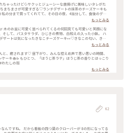
忘れちゃったけど💦サクッとジューシーな唐揚げに美味しいタレがた
、ちまちまさが可愛すぎる♡ランチデザートの抹茶のチーズケーキも
キ私の分まで買ってくれてて、その日の夜、4当分して、食後のデザ
り食感がたまらない、しっかりした味で美味しかった♡お店全部が可
もっとみる
ことりっぷ #春風さんぽ #日和カフェ #週替わりランチ #カフェ
🌿 木のお盆に可愛く並べられてくるの何回見ても可愛いと笑顔にな
グ、そして、パスタサラダ、ひじきの煮物、白和えの入った小鉢。 ハ
チデザートは気になったきなこチーズケーキ👀♡きなこの匂い、きな
のランチコーヒーを飲んだ後、見た目にも可愛い「カフェオーレ」頼ん
もっとみる
いてある、また、行きたくなるお店です💠 #カフェ #スイーツ #
ェ
ほんと、癒されます♡ 昼下がり、みんな控えめ声で思い思いの時間、
ンケーキ🧁☕️ もひとつ、「ほうじ茶ラテ」ほうじ茶の香りとほっこり
 #わたしの街
もっとみる
62
なんですね。 だから看板の四つ葉のクローバーが 8の形になってる