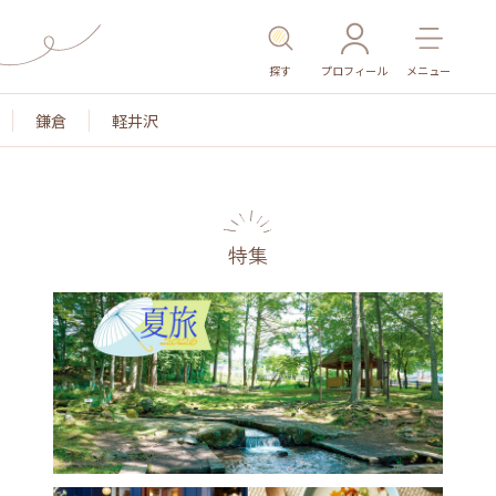
探す
プロフィール
メニュー
鎌倉
軽井沢
特集
名所・旧跡
温泉・スパ
その他施設
ごはん
カ