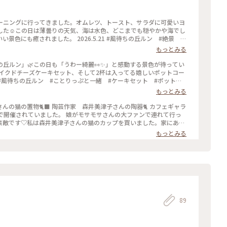
モーニングに行ってきました。オムレツ、トースト、サラダに可愛いヨ
した☺️この日は薄曇りの天気、海は水色、どこまでも穏やかや海でし
景色にも癒されました。 2026.5.21 #風待ちの丘ルン #絶景 #
もっとみる
丘ルン」🌿この日も「うわー綺麗👀✨」と感動する景色が待ってい
のベイクドチーズケーキセット、そして2杯は入ってる嬉しいポットコー
️ #風待ちの丘ルン #ことりっぷと一緒 #ケーキセット #ポットコ
もっとみる
さんの猫の置物🐈‍⬛ 陶芸作家 森井美津子さんの陶器🐈 カフェギャラ
まで開催されていました。 娘がモサモサさんの大ファンで連れて行っ
‍⬛素敵です♡私は森井美津子さんの猫のカップを買いました。家にある
井美津子さんの作品と知り、より愛着が湧きました♡可愛いもの、素
もっとみる
に良かったなぁと思いました🚗 #ファンタジーの世界 #モリーさ
Myことりっぷ #わたしの街 #カフェギャラリー #風待ちの丘ルン
89