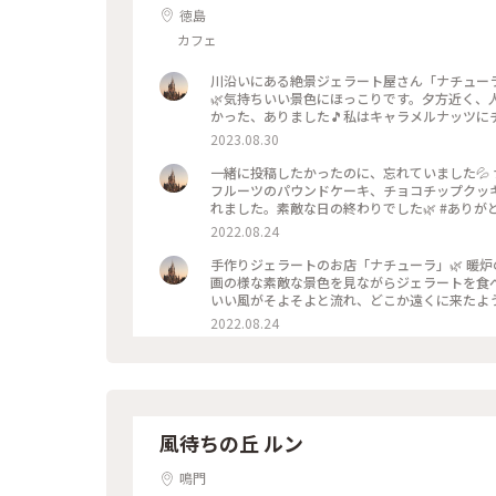
徳島
カフェ
川沿いにある絶景ジェラート屋さん「ナチューラ
🌿気持ちいい景色にほっこりです。夕方近く
かった、ありました🎵私はキャラメルナッツに
テナは外の席🪑もっと川に近くて、風を感じな
2023.08.30
私のことりっぷ旅 #美しい町 #わたしの町 
一緒に投稿したかったのに、忘れていました💦
フルーツのパウンドケーキ、チョコチップクッ
れました。素敵な日の終わりでした🌿 #ありがと
#ナチューラ #焼き菓子
2022.08.24
手作りジェラートのお店「ナチューラ」🌿 暖
画の様な素敵な景色を見ながらジェラートを食べ
いい風がそよそよと流れ、どこか遠くに来たよ
溶け出し、友達と笑いながら急いで食べました
2022.08.24
に、素敵な時間を過ごせるお店です🌿 #ナチュー
#わたしの街 #ジェラート #カフェ #絶景
風待ちの丘 ルン
鳴門