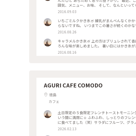
んだ😊と あらためて思った昼下がり。 最近
2016.09.03
いちごミルクかき氷🍧 練乳がまんべんなくか
らないですね。 いつまでこの暑さが続くのかな
2016.08.26
キャラメルかき氷🍧 上の方はブリュレされて香
2016.08.16
AGURI CAFE COMODO
徳島
カフェ
土日限定の５食限定フレンチトーストモーニング
いう間に満席に☺️ ふわふわ、しっとりのフレ
に食べてました（笑）サラダにフルーツ、グラノ
出る時には行列ができていました。また、並んでも来
2026.02.13
グ #土日限定フレンチトーストモーニング #