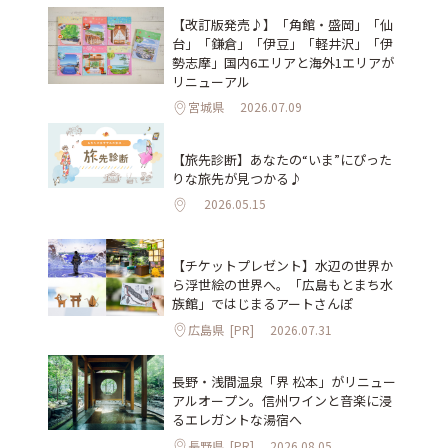
【改訂版発売♪】「角館・盛岡」「仙
台」「鎌倉」「伊豆」「軽井沢」「伊
勢志摩」国内6エリアと海外1エリアが
リニューアル
宮城県
2026.07.09
【旅先診断】あなたの“いま”にぴった
りな旅先が見つかる♪
2026.05.15
【チケットプレゼント】水辺の世界か
ら浮世絵の世界へ。「広島もとまち水
族館」ではじまるアートさんぽ
広島県
[PR]
2026.07.31
長野・浅間温泉「界 松本」がリニュー
アルオープン。信州ワインと音楽に浸
るエレガントな湯宿へ
長野県
[PR]
2026.08.05