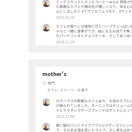
ミックスサンドとホットコーヒー🥪☕️🌿 師
た素敵なカフェ🌹陽の光が優しく入り、体も心
んにしました🍲 #アグリカフェコモド #サン
2025.01.18
カフェの周りには植物と花とハーブでいっぱいの
ゃんと一緒に食事ができ、絵になるお店です🐕
たパンナコッタとチョコケーキ、そしてあつあつ
ーヒー #ハーブ農園 #素敵カフェ
2024.11.24
mother's
鳴門
カフェ, スイーツ・お菓子
ログハウスの素敵なカフェ🎄今、お店のドアには
が飾られていました。モーニングはボリューム
ドとサラダ🥗マザーズブレンドはポットに入っ
朝にはぴったりのセットです。次から次とお客さ
2023.12.08
ェ #モーニング #わたしの街 #クリスマス
朝ご飯のパンとテイクアウト☕️マザーズブレン
で、そのまま海を見にドライブ。少し車を止め