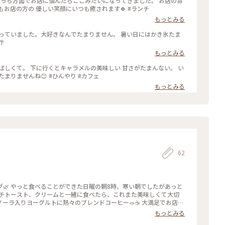
、こっち方面でお店に悩んだらここみたいになってきました。 お店の雰
囲気、メニュー、お味、 そして、なんといってもお店の方の 優しい笑顔にいつも癒されます🍀 #ランチ
もっとみる
かっていました。大好きなんでたまりません。 暑い日にはかき氷たま

もっとみる
ばしくて。 下に行くとキャラメルの美味しい 甘さがたまんない。 い
ろんな味が楽しめました。 暑い日にはかき氷がたまりませんね😊 #ひんやり #カフェ
もっとみる
62
🌿 やっと食べることができた日曜の朝8時、寒い朝でしたがあっと
ンチトースト、クリームと一緒に食べたら、これまた美味しくて大切
ーラ入りヨーグルトに熱々のブレンドコーヒー🥗☕️ 大満足でお店を
たいお店です🌿 2026.1.25 #アグリカフェコモド #モーニン
もっとみる
コーヒー #カフェ