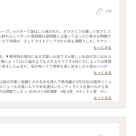
140
レープ」☕️バターで香ばしく焼かれた、きびさとうの優しい甘さとコ
も終わらして行った夜時間は昼時間とは違ってまったり幸せな時間で
こちで笑顔が、そしてライトアップされた桜も満開でした。🌸テイク
26.4.14 #ろうそく夜 #夜おやつメニュー #クレープ #コーヒ
もっとみる
ップ #ひみつの絶景
」🌳東林院の境内にある可愛いお店です🌿新しいお店の方にはおひ
天候によっては2人組以上でも入れるそうです☕️日にちによっては夜遅
行って来ました🚗まだ、桜が咲いてて夜桜も楽しめました🌸昼もいいけど
そく夜 #ひみつの絶景 #夜カフェ #桜 #カフェ
もっとみる
以前の可愛い店舗と大きな木を挟んで新店舗が3月20日10周年リニュ
、メニューも可愛いんです🍓私達はいちごティラミスを食べながら窓
間でした☺️ 2026.4.3 #桜満開 #桜 #窓 #ろくそく夜 #いち
もっとみる