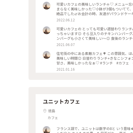
可愛いカフェの美味しいランチ🍚♡ メニュー
まらなく美味しかった♡小鉢が3個もついてて
絶品でした🌿お会計の時、友達がパウンドケー
ートに食べました♡パサつき全くなしのしっと
2022.06.12
愛くて気持ちは非日常になれるんです🌿 #My
可愛いカフェの とっても可愛い週替わりランチ
っちゃいます😊 そら豆入りのチキンハンバー
ンバーグも小さくて美味しい〜😊 食後のラン
こ味のチーズケーキ🎵すごく美味しくて食後
2021.06.07
じゃいました😊 可愛い、ほっこりする食器も置
ランチ #コーヒー #わたしの街 #日和カフ
住宅街の中にある素敵カフェ🌳 この雰囲気、
美味しい時間😊 日替わりランチ+きなこシフォ
甘さ、美味しかったなぁ♡ #ランチ #カフェ
2021.01.16
ユニットカフェ
徳島
カフェ
フランス語で、ユニットは数字の8と いう意味