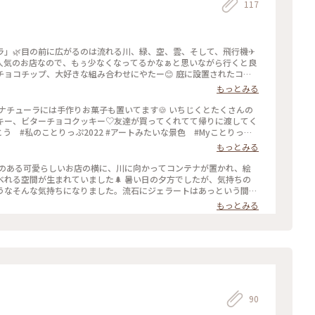
117
」🌿目の前に広がるのは流れる川、緑、空、雲、そして、飛行機✈︎
、人気のお店なので、もぅ少なくなってるかなぁと思いながら行くと良
チョコチップ、大好きな組み合わせにやたー😊 庭に設置されたコン
がら楽しめます。いい景色にまた、ほっこりでした♡ #カメラ旅 #
もっとみる
#ナチューラ #ジェラート
 ナチューラには手作りお菓子も置いてます🍪 いちじくとたくさんの
キー、ビターチョコクッキー♡友達が買ってくれてて帰りに渡してく
う #私のことりっぷ2022 #アートみたいな景色 #Myことりっぷ
もっとみる
炉のある可愛らしいお店の横に、川に向かってコンテナが置かれ、絵
れる空間が生まれていました🌲 暑い日の夕方でしたが、気持ちの
うなそんな気持ちになりました。流石にジェラートはあっという間に
（笑）流れる川と風が感じれる特等席、隣には大好きな友達、本当
もっとみる
ラ #私のことりっぷ2022 #アートみたいな景色 #Myことりっぷ
90