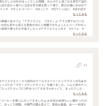
走の慌ただしさの中のほっこりした時間、のんびりと過ごせる草花で溢れ
もぽかぽか☺️帰りに立派な冬大根を買って帰り、夜はお鍋に半分おで
ドイッチ #ホットコーヒー #ほっこり #花でいっぱい #ぽかぽか
もっとみる
素敵人気カフェ「アグリカフェ コモド」🌿 テラス席ではワンち
この日も窓から見える景色がほんと綺麗で🌺ちょこんとハーブがのっ
珈琲で癒された午後でした☺️ #アグリカフェコモド #カフェ #コ
もっとみる
53
クリスマスリース🪅店内はクリスマスツリーとシクラメンの花🎄🌺
たっぷりの「マザーズサンドセット」を食べました。ハムと卵のサン
てたっぷりカップに2杯分ついてきます☕️ゆっくり、まったりしたい
んが来る人気のお店です😊 #マザーズ #マザーズサンド #カフ
もっとみる
ドコーヒーを買いに行ってきました🚗 お天気の気持ちいい朝だったの
て、ほっこり時間。大鳴門大橋も見えて、景色も最高。あ〜〜気持ち