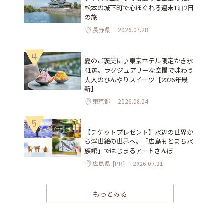
松本の城下町で心ほぐれる週末1泊2日
の旅
長野県
2026.07.28
4
夏のご褒美に♪東京ホテル限定かき氷
41選。ラグジュアリーな空間で味わう
大人のひんやりスイーツ【2026年最
新】
東京都
2026.08.04
5
【チケットプレゼント】水辺の世界か
ら浮世絵の世界へ。「広島もとまち水
族館」ではじまるアートさんぽ
広島県
[PR]
2026.07.31
もっとみる