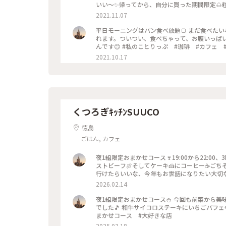
いい〜✨帰ってから、自分に買った期間限定🌰
コーヒー #テイクアウト #パン #海
2021.11.07
平日モーニングはパン食べ放題🍞 まだ食べた
れます。ついつい、食べちゃって、お腹いっぱい
んです😊 #私のことりっぷ #珈琲 #カフェ
2021.10.17
くつろぎｷｯﾁﾝSUUCO
徳島
ごはん, カフェ
夜1組限定おまかせコース🍷19:00から22:0
ストビーフ🍖そしてケーキ🍰にコーヒー☕️ご
行けたらいいな、今年もお世話になりたい大切なお店です☺
定 #おまかせコース
2026.02.14
夜1組限定おまかせコース🍚 今回も前菜から
でした🎵 和牛サイコロステーキにいちごパフェ🍓豪華
まかせコース #大好きな店
2025.03.18