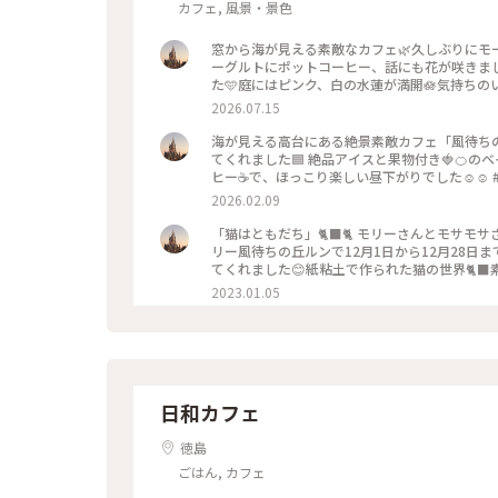
カフェ, 風景・景色
窓から海が見える素敵なカフェ🌿久しぶりに
ーグルトにポットコーヒー、話にも花が咲きま
た🩵庭にはピンク、白の水蓮が満開🪷気持ちのいい
海 #モーニング #可愛い #ひみつの絶景
2026.07.15
海が見える高台にある絶景素敵カフェ「風待ちの
てくれました🟦 絶品アイスと果物付き🍓🍊
ヒー☕️で、ほっこり楽しい昼下がりでした☺️☺
ーヒー #カフェ #海が見える店 #絶景
2026.02.09
「猫はともだち」🐈‍⬛🐈 モリーさんとモサモサ
リー風待ちの丘ルンで12月1日から12月28日
てくれました😊紙粘土で作られた猫の世界🐈
娘が使っている可愛い猫が描かれたカップは森
2023.01.05
敵なものを見ると元気が出る私です。行けて本当
ん #モサモサさん #森井美津子さん #猫 #
日和カフェ
徳島
ごはん, カフェ