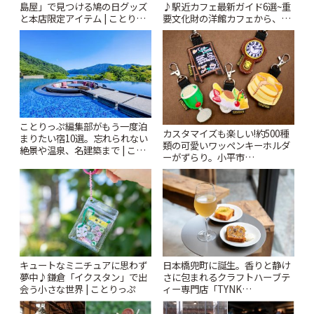
島屋」で見つける鳩の日グッズ
♪駅近カフェ最新ガイド6選~重
と本店限定アイテム | ことりっ
要文化財の洋館カフェから、改
ぷ
札すぐのレトロ喫茶まで~ | こと
りっぷ
ことりっぷ編集部がもう一度泊
カスタマイズも楽しい!約500種
まりたい宿10選。忘れられない
類の可愛いワッペンキーホルダ
絶景や温泉、名建築まで | こと
ーがずらり。小平市
りっぷ
「Kimamaya T&K」 | ことりっ
ぷ
キュートなミニチュアに思わず
日本橋兜町に誕生。香りと静け
夢中♪鎌倉「イクスタン」で出
さに包まれるクラフトハーブテ
会う小さな世界 | ことりっぷ
ィー専門店「TYNK
Kabutocho」 | ことりっぷ