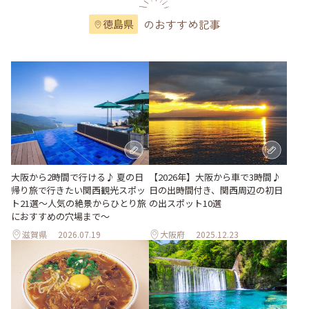
のおすすめ記事
徳島県
大阪から2時間で行ける♪ 夏の日
【2026年】大阪から車で3時間♪
帰り旅で行きたい関西観光スポッ
日の出時間付き、関西周辺の初日
ト21選～人気の絶景からひとり旅
の出スポット10選
におすすめの穴場まで～
滋賀県
2026.07.19
大阪府
2025.12.23