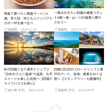
一度は行きたい四国の絶景スポッ
徳島で食べたい徳島ラーメン5
ト6選〜海・山・川の風景に癒や
選。見た目、味ともにインパクト
されて〜
大の一杯を食べ比べ
徳島県
2025.12.14
徳島県
2025.10.07
秋の四国ぐるり週末トリップ♪
四国1泊2日のスロートリップ♪瀬
"日本のウユニ塩湖"や温泉、お芋
戸内アート、秘湯、絶景をめぐる
スイーツも楽しむ秋旅へ【四国ド
旅へ【スタンプラリーも開催中】
ライブパスでお得に】
香川県
[PR]
2025.10.03
徳島県
[PR]
2025.09.09