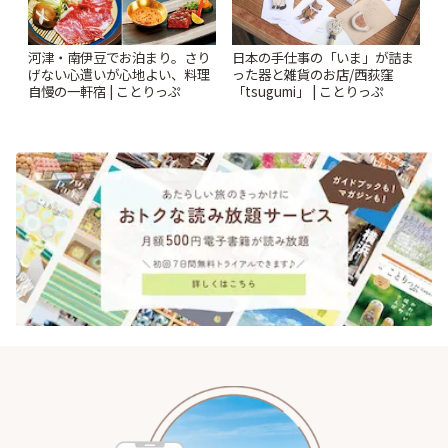
河津・南伊豆でお泊まり。さり
日本の手仕事の「いま」が詰ま
げない心遣いが心地よい、料理
った器と雑貨のお店/西荻窪
自慢の一軒宿 | ことりっぷ
「tsugumi」 | ことりっぷ