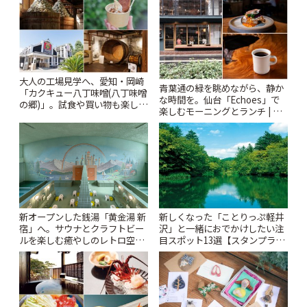
大人の工場見学へ、愛知・岡崎
青葉通の緑を眺めながら、静か
「カクキュー八丁味噌(八丁味噌
な時間を。仙台「Echoes」で
の郷)」。試食や買い物も楽しみ
楽しむモーニングとランチ | こ
♪ | ことりっぷ
とりっぷ
新オープンした銭湯「黄金湯 新
新しくなった「ことりっぷ軽井
宿」へ。サウナとクラフトビー
沢」と一緒におでかけしたい注
ルを楽しむ癒やしのレトロ空間
目スポット13選【スタンプラリ
| ことりっぷ
ー開催中】 | ことりっぷ