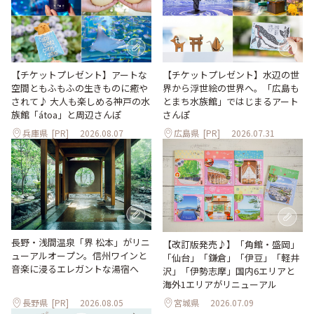
【チケットプレゼント】アートな
【チケットプレゼント】水辺の世
空間ともふもふの生きものに癒や
界から浮世絵の世界へ。「広島も
されて♪ 大人も楽しめる神戸の水
とまち水族館」ではじまるアート
族館「átoa」と周辺さんぽ
さんぽ
兵庫県
[PR]
2026.08.07
広島県
[PR]
2026.07.31
長野・浅間温泉「界 松本」がリニ
【改訂版発売♪】「角館・盛岡」
ューアルオープン。信州ワインと
「仙台」「鎌倉」「伊豆」「軽井
音楽に浸るエレガントな湯宿へ
沢」「伊勢志摩」国内6エリアと
海外1エリアがリニューアル
長野県
[PR]
2026.08.05
宮城県
2026.07.09