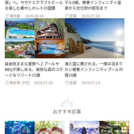
宿」へ。サウナとクラフトビール
テル8選。絶景インフィニティ温
を楽しむ癒やしのレトロ空間
泉から文化財の邸宅まで
東京都
2026.08.06
全国
2026.07.26
自由気ままな夏旅へ♪プールや
海と空に癒される、一度は泊まり
BBQが楽しめる、爽快な森のコテ
たい絶景インフィニティプールの
ージ＆リゾート15選
宿10選
栃木県
[PR]
2026.07.24
全国
2026.07.14
おすすめ記事