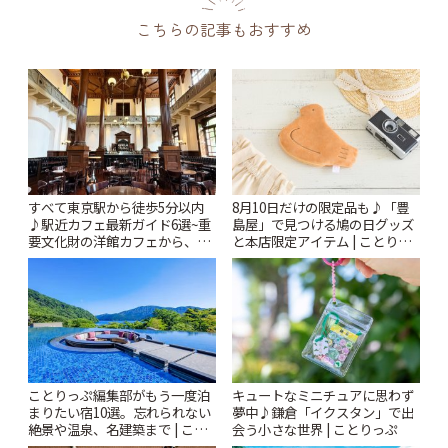
こちらの記事もおすすめ
すべて東京駅から徒歩5分以内
8月10日だけの限定品も♪「豊
♪駅近カフェ最新ガイド6選~重
島屋」で見つける鳩の日グッズ
要文化財の洋館カフェから、改
と本店限定アイテム | ことりっ
札すぐのレトロ喫茶まで~ | こと
ぷ
りっぷ
ことりっぷ編集部がもう一度泊
キュートなミニチュアに思わず
まりたい宿10選。忘れられない
夢中♪鎌倉「イクスタン」で出
絶景や温泉、名建築まで | こと
会う小さな世界 | ことりっぷ
りっぷ