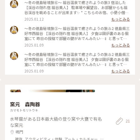
～冬の徳島秘境旅⑥～ 祖谷温泉で癒されようの旅3 宿泊した
【渓谷の隠れ宿 祖谷美人】 駐車場や展望台、お部屋からも祖
谷渓谷を眺めることが出来ます✨️ * こちらのお宿、小便小僧に
似た『小便たぬき』が渓谷に向かって小便をしている姿も見れ
2025.01.12
もっとみる
ますよ‎⓿ᴥ⓿ 紅葉シーズンは過ぎていましたが、渓谷の雄大さ
を眺めるだけでも心が癒されます #ベストトリップ2024 #四国
～冬の徳島秘境旅⑤～ 祖谷温泉で癒されようの旅♨️2 徳島県三
#徳島 #三好 #祖谷温泉 #祖谷渓谷 #渓谷の隠れ宿祖谷美人 #日
好市西祖谷 【渓谷の隠れ宿 祖谷美人】 夕食は囲炉裏のある個
本三大秘境
室にて 昨日の投稿で部屋の鍵がおでんみたい…🍢 と思ってい
ましたが、 鍵の正体は、祖谷の郷土料理『でこまわし』でし
2025.01.09
もっとみる
た * 〇 ごうしゅいも（そば団子の場合もありますが、こちら
の宿ではごうしいもでした） □ 岩豆腐 △ こんにゃく 上記に
～冬の徳島秘境旅⑤～ 祖谷温泉で癒されようの旅♨️2 徳島県三
味噌ダレをつけ、囲炉裏に串を立てて焼き、全体が焼けるま
好市西祖谷 【渓谷の隠れ宿 祖谷美人】 夕食は囲炉裏のある個
で、ぐるぐると串を回しながら作ります！ ごうしゅういもや
室にて 昨日の投稿で部屋の鍵がおでんみたい…🍢 と思ってい
岩豆腐は祖谷で作られているものだそうで、料理長の地元食材
ましたが、 鍵の正体は、祖谷の郷土料理『でこまわし』でし
2025.01.09
もっとみる
へのこだわりを感じます( ¯﹀¯ ) * 椀物は、こちらも祖谷の郷
た * 〇 ごうしゅいも（そば団子の場合もありますが、こちら
土料理『祖谷そば』 宿の人いわく、太くて短い祖谷そばを、
の宿ではごうしいもでした） □ 岩豆腐 △ こんにゃく 上記に
のど越しのよくなるように平麺にして提供しているそうです
味噌ダレをつけ、囲炉裏に串を立てて焼き、全体が焼けるま
地元食材盛りだくさんの夕食、大変満足です #四国 #徳島 #三
で、ぐるぐると串を回しながら作ります！ ごうしゅういもや
好 #祖谷 #祖谷温泉 #渓谷の隠れ宿祖谷美人 #でこまわし #囲炉
岩豆腐は祖谷で作られているものだそうで、料理長の地元食材
裏 #祖谷そば
へのこだわりを感じます( ¯﹀¯ ) * 天ぷらには徳島産のれんこ
窯元 森陶器
ん 多喜物は牡丹鍋 椀物は、こちらも祖谷の郷土料理『祖谷そ
ば』 宿の人いわく、太くて短い祖谷そばを、のど越しのよく
カマモトモリトウキ
なるように平麺にして提供しているそうです 地元食材盛りだ
水琴窟がある日本最大級の登り窯や大甕で有名
くさんの夕食、大変満足です #四国 #徳島 #三好 #祖谷 #祖谷温
21
泉 #渓谷の隠れ宿祖谷美人 #でこまわし #囲炉裏 #祖谷そば
な窯元
鳴門
雑貨, アクティビティ・体験, アート・カルチャー, ラ