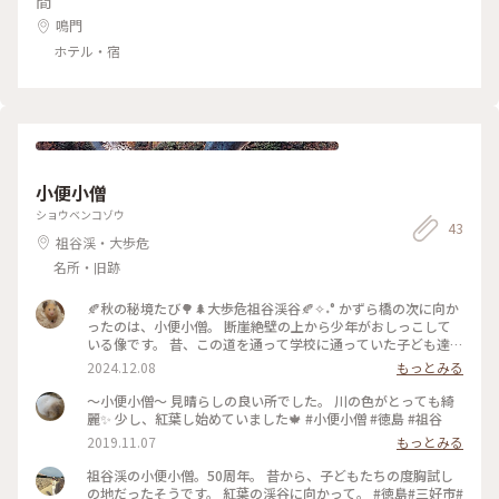
間
鳴門
ホテル・宿
小便小僧
ショウベンコゾウ
43
祖谷渓・大歩危
名所・旧跡
🍂秋の秘境たび🌳🌲大歩危祖谷渓谷🍂✧˖° かずら橋の次に向か
ったのは、小便小僧。 断崖絶壁の上から少年がおしっこして
いる像です。 昔、この道を通って学校に通っていた子ども達
が、肝試しで本当にやっていたそうです😄 ここからは、祖谷
2024.12.08
もっとみる
の山々が見渡すことができて、真っ赤な紅葉やグラデーション
が楽しめました❤️🧡🌳 #クラシカルな街 #徳島 #三好市 #大歩
〜小便小僧〜 見晴らしの良い所でした。 川の色がとっても綺
危 #祖谷 #四国 #秘境 #温泉 #かずら橋 #祖谷のかずら橋 #天然
麗✨ 少し、紅葉し始めていました🍁 #小便小僧 #徳島 #祖谷
の橋 #小便小僧 #祖谷の山々
2019.11.07
もっとみる
祖谷渓の小便小僧。50周年。 昔から、子どもたちの度胸試し
の地だったそうです。 紅葉の渓谷に向かって。 #徳島#三好市#