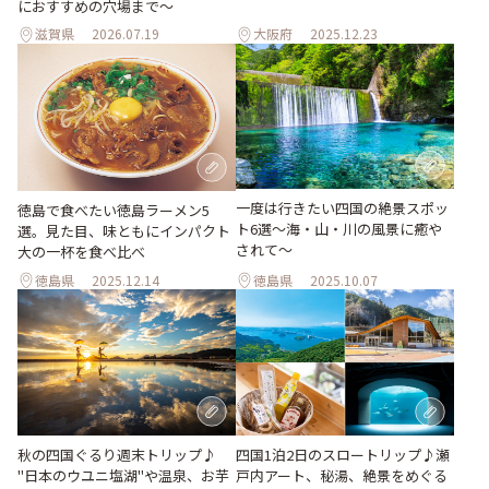
におすすめの穴場まで～
滋賀県
2026.07.19
大阪府
2025.12.23
一度は行きたい四国の絶景スポッ
徳島で食べたい徳島ラーメン5
ト6選〜海・山・川の風景に癒や
選。見た目、味ともにインパクト
されて〜
大の一杯を食べ比べ
徳島県
2025.12.14
徳島県
2025.10.07
秋の四国ぐるり週末トリップ♪
四国1泊2日のスロートリップ♪瀬
"日本のウユニ塩湖"や温泉、お芋
戸内アート、秘湯、絶景をめぐる