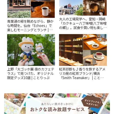
大人の工場見学へ、愛知・岡崎
青葉通の緑を眺めながら、静か
「カクキュー八丁味噌(八丁味噌
な時間を。仙台「Echoes」で
の郷)」。試食や買い物も楽しみ
楽しむモーニングとランチ | こ
♪ | ことりっぷ
とりっぷ
上野「大ゴッホ展 夜のカフェテ
紅茶診断も♪香りを旅するアメ
ラス」で見つけた、オリジナル
リカ発の紅茶ブランド/横浜
限定グッズ10選 | ことりっぷ
「Smith Teamaker」 | ことりっ
ぷ