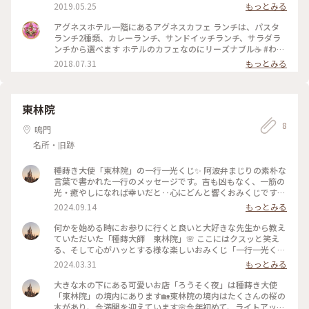
2019.05.25
もっとみる
アグネスホテル一階にあるアグネスカフェ ランチは、パスタ
ランチ2種類、カレーランチ、サンドイッチランチ、サラダラ
ンチから選べます ホテルのカフェなのにリーズナブル☕️ #わた
しの街 #徳島 #徳島カフェ #徳島ランチ
2018.07.31
もっとみる
東林院
8
鳴門
名所・旧跡
種蒔き大使「東林院」の一行一光くじ✨ 阿波弁まじりの素朴な
言葉で書かれた一行のメッセージです。吉も凶もなく、一筋の
光・癒やしになれば幸いだと‥心にどんと響くおみくじです✨
「何が正しい？ほんなんわらかん。」⁉️足し算引き算のように
2024.09.14
もっとみる
これが正解ってすっぱりわかるって、普段の生活の中では微妙
な事いっぱいで👀「確かにぃ〜」。そして、なんと同じおみく
何かを始める時にお参りに行くと良いと大好きな先生から教え
じを引いて「えーーーー（笑）」そして、最後に「じぇんじぇ
ていただいた「種蒔大師 東林院」🌸 ここにはクスッと笑え
ん、いける！」いけるんだぁーってもぅ、ツボにハマって3人
る、そして心がハッとする様な楽しいおみくじ「一行一光く
で大爆笑（笑）もぅ、ただ、ただ、楽しかったなぁ☺️ #一行一
じ」があるんです。✨ もうすぐ桜色🌸に染まる参道を抜け、綺
2024.03.31
もっとみる
光くじ #東林院 #種蒔き大使 #ことりっぷ旅2024 #おみく
麗に整備された東林院へ。「一願観世音菩薩」にもお参りをす
じ #わたしの街
ませてから、いざおみくじをいただきに。阿波弁で書かれた煩
大きな木の下にある可愛いお店「ろうそく夜」は種蒔き大使
悩108あるおみくじ、出たのは「ま、どっちでも、ええけん」
「東林院」の境内にあります🏡東林院の境内はたくさんの桜の
‥ですよね〜（笑）と思い当たる節があり、考えてもしゃあな
木があり、今満開を迎えています🌸今年初めて、ライトアップ