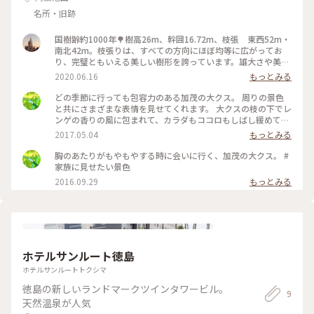
名所・旧跡
国樹齢約1000年🌳樹高26m、幹囲16.72m、枝張 東西52m・
南北42m。枝張りは、すべての方向にほぼ均等に広がってお
り、完璧ともいえる美しい樹形を誇っています。雄大さや美し
さに関しては日本一と言われ、各地には多くの大楠があります
2020.06.16
もっとみる
が、加茂の大クスの場合、きゅっと細くくびれたウエストの幹
周りのため、単純な太さの比較では20位以下の大きさ。しか
どの季節に行っても包容力のある加茂の大クス。 周りの景色
し、枝張りは、すべての方向にほぼ均等に広がっており、吉野
と共にさまざまな表情を見せてくれます。 大クスの枝の下でレ
川中流の原野に、忽然とそびえる立地もあり、雄大さや美しさ
ンゲの香りの風に包まれて、カラダもココロもしばし緩めてき
に関しては日本一と言われているそうです。知り合いの方から
ました。 #かおる
2017.05.04
もっとみる
パワースポットと教えていただき何回か訪れました。今回行く
と顔出しパネルがあって嬉しくて（笑）大クスのたもとにはク
胸のあたりがもやもやする時に会いに行く、加茂の大クス。 #
ローバーがたくさん咲いていて、四つ葉も見つけてHAPPYな1
家族に見せたい景色
日でした🍀😊 #わたしの街 #パワースポット
2016.09.29
もっとみる
ホテルサンルート徳島
ホテルサンルートトクシマ
徳島の新しいランドマークツインタワービル。
9
天然温泉が人気