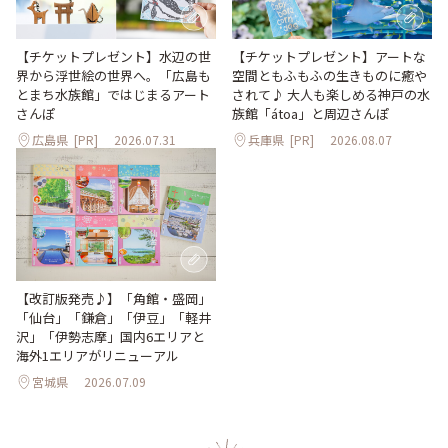
【チケットプレゼント】水辺の世
【チケットプレゼント】アートな
界から浮世絵の世界へ。「広島も
空間ともふもふの生きものに癒や
とまち水族館」ではじまるアート
されて♪ 大人も楽しめる神戸の水
さんぽ
族館「átoa」と周辺さんぽ
広島県
[PR]
2026.07.31
兵庫県
[PR]
2026.08.07
【改訂版発売♪】「角館・盛岡」
「仙台」「鎌倉」「伊豆」「軽井
沢」「伊勢志摩」国内6エリアと
海外1エリアがリニューアル
宮城県
2026.07.09