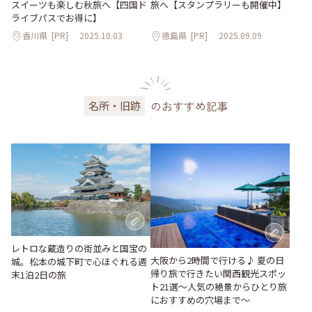
スイーツも楽しむ秋旅へ【四国ド
旅へ【スタンプラリーも開催中】
ライブパスでお得に】
香川県
[PR]
2025.10.03
徳島県
[PR]
2025.09.09
のおすすめ記事
名所・旧跡
レトロな蔵造りの街並みと国宝の
大阪から2時間で行ける♪ 夏の日
城。松本の城下町で心ほぐれる週
帰り旅で行きたい関西観光スポッ
末1泊2日の旅
ト21選～人気の絶景からひとり旅
におすすめの穴場まで～