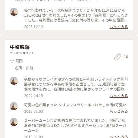
イフスタイル
毎年行われている「大谷焼釜まつり」が今年も11月11日から
12日の2日間行われました⚱️その中の1つ「森陶器」に行ってき
ました。森陶器には登録有形文化財の登り窯、その中に設置し
ている水琴窟で人気のお店です。知らなかったのですが、6月
2023.12.13
もっとみる
の豪雨と台風の被害で1部が壊れて修復工事をされていたそう
ですが、無事終わったそうで見学できるように戻っていて安心
しました。店内商品2割引、水蓮鉢などの大物陶器も2割引、そ
してお買い得品もあり、500円ガチャもあり、幅広い年代の方
牛岐城跡
で賑わっていました。ガチャの中身は箸置き、娘が引いたのは
ウシキジョウアト
素晴らしい鯛と渦潮の箸置きでお店の方が曰くお値段以上の品
18
だとのこと。素人の私達でも、素晴らしいと思った品でした。
阿南
私が引いたのは可愛らしい家と木🏠🌳これは今風で素敵でした
名所・旧跡
✨何十年も前に何回か行った登窯、調度蔦の葉が紅葉して風流
でした。焼かれた壺が置かれる小道も風流で水琴窟のある場所
徳島からウクライナ侵攻への抗議と平和願いライトアップ🇺🇦
では仲良しの方達が写真を撮ったり楽しんでました🍁 #大谷焼
展望台につながる中央の階段を正面として、LED照明5基で左
釜まつり #大谷焼 #500円ガチャ #大谷焼ガチャ #森陶
側の樹木を青に、右側は10基で黄に染めてウクライナの国旗を
器 #わたしの街 #私のことりっぷ旅 #陶器 #ベストトリ
表現🇺🇦 尊い命がこれ以上奪われないよう一刻も早いロシア
ップ2023
2022.04.15
もっとみる
軍の撤退と平和的解決に向けた外交努力を求めると願いを込め
て🙏✨頂上で遊ぶ元気な子供達の声が響き渡り、平和の有り難
可愛い色が集まった クリスマスツリー🎄 #わたしの街#可愛い
さ身に染みて思った夜でした🌙 #ヒーリング旅 #春風さん
2018.01.03
もっとみる
ぽ #Myことりっぷ #牛岐城跡 #世界平和 #願い #ウク
ライナ #わたしの街
スーパームーン🌕 幻想的な光に包まれていました。 穏やかな
お正月に感謝😊 #わたしの街#イルミネーション#満月#スーパ
ームーン
2018.01.03
もっとみる