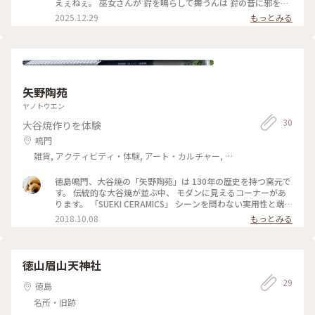
「願」の文字が書かれて、2人で願いが叶う、ですね☺️追記‥
えぇねぇ。 巫女さんが 鈴を鳴らして舞うんは 鈴の音に邪を祓
小さな星形の鈴、裏を見ると叶の文字がありました😅
う力が有るって 云うもんね。😀 Ｉ：今日も えぇお詣りでき
2025.12.29
もっとみる
2026.7.7🎋 #大麻比古神社 #七夕第一回ひかりの奏 #ドイツ
た。😀 私：さ、直会に行こか。😀 Ｉ：（私の名字）さんは 直
館 #七夕 #おみくじ
会って言い張るけどなぁ〜？😂 Ｆ：行こう！✊😄⤴️ 質問など
が有れば いつも通り きちんと お答えしますよ。😊 #おでかけ
どうでしょう #D陣だけでどうでしょう #私の好みと偏見に満
ち満ちた企画 #良かれと思って #まめことりっぷは善意の人 #
まめことりっぷは気遣いの人 #ゆるふわ系（？）おでかけ #野
矢野陶苑
外活動取材サークル #不思議ちゃんは遊びたい #不思議ちゃん
の文化人講座 #まめことりっぷ徳島 #まめTJとくしま
ヤノトウエン
30
大谷焼作りを体験
鳴門
雑貨, アクティビティ・体験, アート・カルチャー, ラ
イフスタイル
徳島鳴門、大谷焼の「矢野陶苑」は 130年の歴史を持つ窯元で
す。 伝統的な大谷焼が並ぶ中、 モダンに見えるコーナーがあ
ります。 「SUEKI CERAMICS」 シーンを問わない実用性と端
正なデザインを 融合された新しさかあります。 触るとしっと
2018.10.08
もっとみる
り手に馴染み、 この器なら手持ちの物との コーディネートも
違和感なさそう。 迷って決めたのは、朝食のトーストを 乗せ
るためのプレートです。 白に近いグレー、淡いスモークグリー
ンを 購入しました。 朝の食卓がオシャレになりそうです。 #
徳山眉山天神社
旅とクラフト #大谷焼 #ことりっぷ徳島 #お土産
29
徳島
名所・旧跡