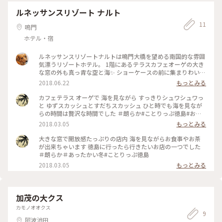
ルネッサンスリゾート ナルト
11
鳴門
ホテル・宿
ルネッサンスリゾートナルトは鳴門大橋を望める南国的な雰囲
気漂うリゾートホテル。 1階にあるテラスカフェオーゲの大き
な窓の外も真っ青な空と海✨ ショーケースの前に集まりわいわ
いとケーキを選ぶ。 そんな瞬間も楽しくて ふと目に入ったプ
2018.06.22
もっとみる
チトマトまでキラキラきれいで。。。みんなみたい☺️ #ことり
っぷ徳島 #海を見ながらみんなでカフェタイム #トマトケーキ
カフェテラス オーゲで 海を見ながら すっきりシュワシュワっ
はフェアだったみたい #私は鳴門金時タルト
と ゆずスカッシュとすだちスカッシュ ひと時でも海を見なが
らの時間は贅沢な時間でした ＃朗らか#ことりっぷ徳島#お茶
時間
2018.03.05
もっとみる
大きな窓で開放感たっぷりの店内 海を見ながらお食事やお茶
が出来ちゃいます 徳島に行ったら行きたいお店の一つでした
＃朗らか＃あったかい冬#ことりっぷ徳島
2018.03.05
もっとみる
加茂の大クス
カモノオオクス
9
阿波池田