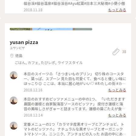
祖谷渓#祖谷温泉#祖谷渓谷#Ayu紅葉#日本三大秘境#小便小僧
2018.11.18
もっとみる
yusan pizza
ユサンビザ
38
徳島
ごはん, カフェ, たびレポ, ライフスタイル
本日のスイーツ🍮 「さつまいものプリン」 切り株のコースタ
ー、葉っぱ、スプーン 見た目も可愛くて、食べると優しい味に
ほっこり😊 ここは、本当に居心地がいい♡ #わたしの街 #カフ
ェ #ピザ
2018.12.16
もっとみる
本日のおすすめピッツァメニューの中の1つ、 「いただきます
農園の蓮根と自家製海苔ソースのピッツァ」 皮付き蓮根と海
苔の美味しさがぎゅーと詰まってます。蓮根の歯ごたえが食欲
をそそります😊 #わたしの街 #カフェ #古民家
2018.12.14
もっとみる
定番メニューの1つ「カラマタ産黒オリーブとアンチョビ、ト
マトのピッツァ🍅」 ナチュラルな黒オリーブとオーガニック
トマトソース、ニンニク、アンチョビの入った お店の中にある