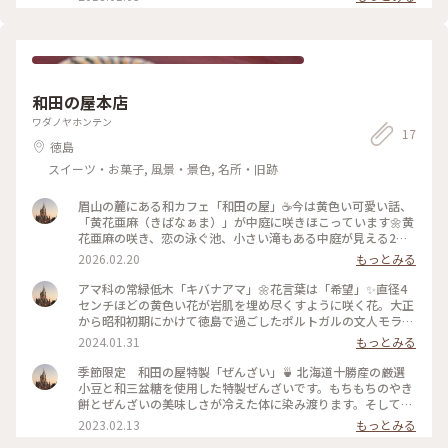
和田の屋本店
ワダノヤホンテン
17
徳島
スイーツ・お菓子, 風景・景色, 名所・旧跡
眉山の麓にある和カフェ「和田の屋」☕️今は黄色い可愛い話、
「黄花亜麻（きばなぁま）」が中庭に咲きほこっています🌼黄
花亜麻の咲き、恋の泳ぐ池、小さい滝もある中庭が見える2階
のお部屋で「冬季限定特製ぜんざい」とホットコーヒーを頂き
2026.02.20
もっとみる
ました☕️小さい頃から「滝のやきもち」が大好きで、お土産に
買って帰ると家族にも喜んでもらえます☺️冬はやっぱりお餅の
アマ科の常緑低木「キバナアマ」🌼花言葉は「希望」✨直径4
入った甘くて美味しいぜんざいがたまりません☺️ 2026.1.17 #
センチほどの黄色い花が岩肌を埋め尽くすように咲く花。大正
和田の屋 #和田のやきもち #特製ぜんざい #コーヒー #
から昭和初期にかけて徳島で過ごしたポルトガルの文人モラエ
キバナアマ #黄花亜麻 #モラエスさんの愛した花
スさんが植えたとされている「キバナアマ」が今見頃を迎えて
2024.01.31
もっとみる
います。 私達が行ったのは年末、大好きなお善哉を求めて行
って行ってきました。「いつが満開なんだろう。なぜかこの頃
季節限定 和田の屋特製「ぜんざい」🍵 北海道十勝産の厳選
に毎年行ってるね」とおしゃべりにも大輪の花が咲きました🌼
小豆と和三盆糖を使用した特製ぜんざいです。もちもちのやき
この日はまだまだ何分咲きでしたが、たくさんのこられてた方
餅とぜんざいの美味しさが冷えた体に染み渡ります。そして、
が記念写真を撮っていました。可愛い黄色の優しい花に和田の
あったかコーヒーと、窓から見える庭、黄花亜麻の花に癒され
2023.02.13
もっとみる
屋の庭は包まれているんでしょうね🌼 2023.12.29 #お善哉 #
ました😊家族へのお土産を買って、夜ご飯のデザートに家族も