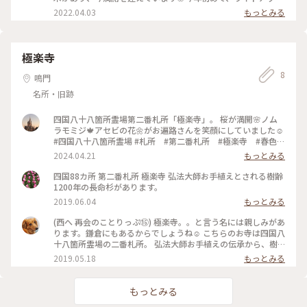
いかと思ってたから、なんだかすっきりしました（笑）出会い
してみましたと可愛いオーナーさん😊🌸遠くに行けない今、こ
2022.04.03
もっとみる
と別れの春、今年は悲しい別れもあり落ち込んだりもしてまし
んなにも可愛い夜桜を美味しい飲み物を飲みながら味わえるだ
たが、しゃあない、諦めも肝心、もぅ、どっちでもええけん、
なんて幸せです♡ #ヒーリング旅 #ライトアップ #桜 #ろ
また新たな気持ちが頑張ろう〜と思った朝でした🌸 2024.3.31
うそく夜 #東林院 #お花見喫茶🌸 #わたしの街
#阿波弁 #一行一光くじ #108 #種蒔大師東林院 #一願観世
極楽寺
音菩薩 #桜 #頑張ろう #春いろさがし
8
鳴門
名所・旧跡
四国八十八箇所霊場第二番札所「極楽寺」。 桜が満開🌸ノム
ラモミジ🍁アセビの花🌼がお遍路さんを笑顔にしていました☺️
#四国八十八箇所霊場 #札所 #第二番札所 #極楽寺 #春色探
し #桜 #アセビ #ノムラモミジ
2024.04.21
もっとみる
四国88カ所 第二番札所 極楽寺 弘法大師お手植えとされる樹齢
1200年の長命杉があります。
2019.06.04
もっとみる
(西へ 再会のことりっぷ⑯) 極楽寺。。と言う名には親しみがあ
ります。鎌倉にもあるからでしょうね☺️ こちらのお寺は四国八
十八箇所霊場の二番札所。 弘法大師お手植えの伝承から、樹
齢1000年を超えると言われる「長命杉」。 真下に立つと その
2019.05.18
もっとみる
大きさと木の勢いに圧倒されます✨🌲 長命杉の溢れるパワーを
頂いて帰ります😊 #おでかけ日和 #ふたたびの徳島
もっとみる