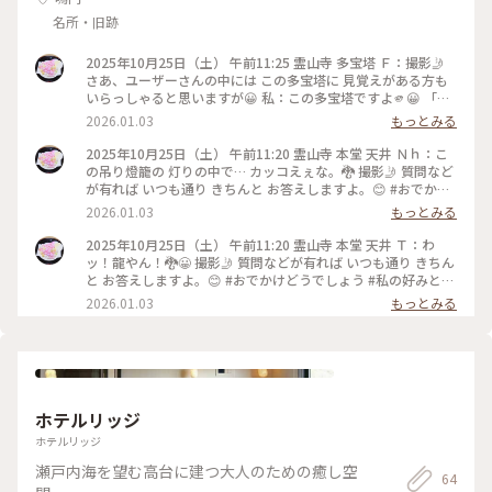
名所・旧跡
2025年10月25日（土） 午前11:25 霊山寺 多宝塔 Ｆ：撮影🤳
さあ、ユーザーさんの中には この多宝塔に 見覚えがある方も
いらっしゃると思いますが😀 私：この多宝塔ですよ🫵😀 「水
曜どうでしょう」の企画で 鈴井貴之さんと大泉洋さんが この
2026.01.03
もっとみる
多宝塔をバックに 写真を撮ってたんですよ。😀 Ｎｈ：あ💡😀
質問などが有れば いつも通り きちんと お答えしますよ。😊 #
2025年10月25日（土） 午前11:20 霊山寺 本堂 天井 Ｎｈ：こ
おでかけどうでしょう #私の好みと偏見に満ち満ちた企画 #良
の吊り燈籠の 灯りの中で… カッコえぇな。🐉 撮影🤳 質問など
かれと思って #まめことりっぷは善意の人 #まめことりっぷは
が有れば いつも通り きちんと お答えしますよ。😊 #おでかけ
気遣いの人 #ゆるふわ系（？）おでかけ #野外活動取材サーク
どうでしょう #私の好みと偏見に満ち満ちた企画 #良かれと思
2026.01.03
もっとみる
ル #不思議ちゃんは遊びたい #不思議ちゃんの文化人講座 #ま
って #まめことりっぷは善意の人 #まめことりっぷは気遣いの
めことりっぷ徳島 #まめTJとくしま #まめことりっぷ香川 #ま
人 #ゆるふわ系（？）おでかけ #野外活動取材サークル #不思
2025年10月25日（土） 午前11:20 霊山寺 本堂 天井 Ｔ：わ
めTJかがわ
議ちゃんは遊びたい #不思議ちゃんの文化人講座 #まめことり
ッ！龍やん！🐉😀 撮影🤳 質問などが有れば いつも通り きちん
っぷ徳島 #まめTJとくしま #まめことりっぷ香川 #まめTJかが
と お答えしますよ。😊 #おでかけどうでしょう #私の好みと偏
わ
見に満ち満ちた企画 #良かれと思って #まめことりっぷは善意
2026.01.03
もっとみる
の人 #まめことりっぷは気遣いの人 #ゆるふわ系（？）おでか
け #野外活動取材サークル #不思議ちゃんは遊びたい #不思議
ちゃんの文化人講座 #まめことりっぷ徳島 #まめTJとくしま #
まめことりっぷ香川 #まめTJかがわ
ホテルリッジ
ホテルリッジ
瀬戸内海を望む高台に建つ大人のための癒し空
64