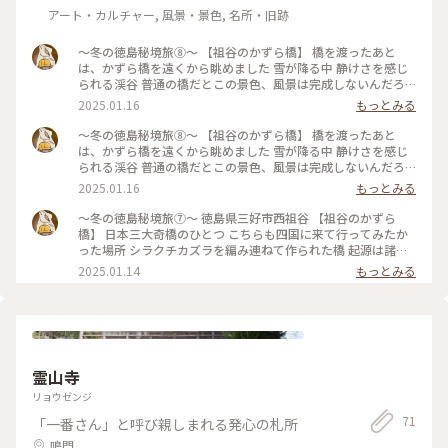
アート・カルチャー, 風景・景色, 名所・旧跡
～冬の徳島秘境旅⑧～ 【祖谷のかずら橋】 橋を渡ったあと
は、かずら橋を遠くから眺めました 雪が降る中 静けさを感じ
られる渓谷 普通の橋だとこの景色、風景は完成しないんだろ
うなあ かずら橋だからこその味 #四国 #徳島 #三好 #祖谷 #祖
2025.01.16
もっとみる
谷のかずら橋 #秘境旅 #雪 #日本三大奇橋 #日本三大秘境
～冬の徳島秘境旅⑧～ 【祖谷のかずら橋】 橋を渡ったあと
は、かずら橋を遠くから眺めました 雪が降る中 静けさを感じ
られる渓谷 普通の橋だとこの景色、風景は完成しないんだろ
うなあ かずら橋だからこその味 #四国 #徳島 #三好 #祖谷 #祖
2025.01.16
もっとみる
谷のかずら橋 #秘境旅 #雪 #日本三大奇橋 #日本三大秘境
～冬の徳島秘境旅⑦～ 徳島県三好市西祖谷 【祖谷のかずら
橋】 日本三大奇橋のひとつ こちらも四国に来て行ってみたか
った場所 シラクチカズラを編み連ねて作られた橋 起源は諸説
あるそうですが、昔は生活道路として使われていた時代もある
2025.01.14
もっとみる
ようです * 想像よりも大きく長い橋でした✨️ 現在は、3年に一
度架け替えを行っているとの事で、安心して渡れると思いき
や… 手すりがないと渡れないほど、足の踏み場の間隔が広すぎ
ました💦 ゆっくりとですがなんとか渡り切ることができまし
た (´ー` ) #ベストトリップ2024 #四国 #徳島 #三好 #祖谷 #祖
谷のかずら橋 #日本三大秘境 #日本三大奇橋
霊山寺
リョウゼンジ
71
「一番さん」と呼び親しまれる発心の札所
鳴門