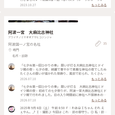
達だけ、2人じめの素敵な楽しい時間を過ごすことができまし
＊メイン・すだち鶏のロースト🍸ここのフォカッチャが大好き
2023.10.27
もっとみる
た。おめでとう🎈満足して、ホテルの方にありがとうと感謝を
で、私達4個も食べちゃいました（笑）喋りながらオリーブオ
伝えると、また、笑顔を頂きました☺️ほんと、素敵なホテルの
イルをつけて食べてたら‥‥おかわりも断らず（笑）塩加減と
素敵な時間でした😊 #モアナコースト #フィッシュボーン #
もちふわの食感がたまりません🍞料理は目にも鮮やかで、美味
屋内ガーデンテラス #シエンタ #ドルチェタイム #おめで
しくて、満足なコースでした。この日、屋内ガーデンテラスで
とう㊗️ #私のことりっぷ旅 #秋さんぽ #ホテル
ドルチェを食べれるとこのこと、移動して、スイーツタイムも
楽しんで、2度美味しさを味わってきました😊 #モアナコース
阿波一宮 大麻比古神社
ト #フィッシュボーン #ランチAコース #ランチ #ホテ
ル #屋内ガーデンテラス #私のことりっぷ旅 #秋さんぽ
アワイチノミヤオオアサヒコジンジャ
#お祝い
35
阿波国一ノ宮の名社
鳴門
名所・旧跡
「七夕🎋第一回ひかりの奏」 願いが灯る大麻比古神社とドイ
ツ館の夜✨ 七夕の夜、綺麗で華やかで素敵な神社の夜でした🎋
たくさんの願いが描かれた笹飾り、風鈴で彩られ、たくさんの
人の笑顔で溢れていました✨本殿前では人形浄瑠璃奉納上演が
2026.07.10
もっとみる
始まり、初めて人形浄瑠璃を見ることができました。笹飾りの
1番上には一番星🌟夜空に輝いていました。初めての七夕まつ
「七夕🎋第一回ひかりの奏」 願いが灯る 大麻比古神社とド
り🎋素敵でした✨ 2026.7.7 #七夕 #大麻比古神社 #七夕第一
イツ館の夜✨ 初めての七夕祭りが、阿波一宮大麻比古神社とド
回ひかりの奏 #七夕まつり #ひみつの絶景
イツ館で行われました。日の入り時間前に神社へ⛩️御神木の周
りには竹燈、茅の輪に灯りが灯り綺麗👀✨本殿に進むと短冊が
2026.07.10
もっとみる
ついた笹と風鈴で彩られていました🎋まずは御朱印と七夕限定
のおみくじを引いてみました。友達は大吉✨私は中吉、それぞ
2025年 9月 6日（土） 午前 8:50 Ｆ：わあ😀Ｉちゃん それ え
れに入っていた小さな星形の鈴には大吉には「叶」✨中吉には
ぇやん。⤴️ Ｉ：撮影🤳 今回は これ… 鈴の御守り。😊 私：鈴…