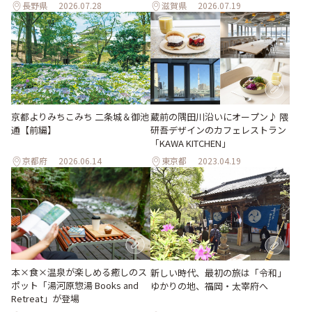
長野県
2026.07.28
滋賀県
2026.07.19
京都よりみちこみち 二条城＆御池
蔵前の隅田川沿いにオープン♪ 隈
通【前編】
研吾デザインのカフェレストラン
「KAWA KITCHEN」
京都府
2026.06.14
東京都
2023.04.19
本×食×温泉が楽しめる癒しのス
新しい時代、最初の旅は「令和」
ポット「湯河原惣湯 Books and
ゆかりの地、福岡・太宰府へ
Retreat」が登場