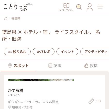
ガイド・マガジン
徳島県
徳島県
×
ホテル・宿
、
ライフスタイル
、
名
所・旧跡
絞り込む
たびレポ
イベント
アクティビティ
スポット
記事
投稿
かずら橋
カズラバシ
137
ギシギシ。ユラユラ。スリル満点
祖谷渓・大歩危