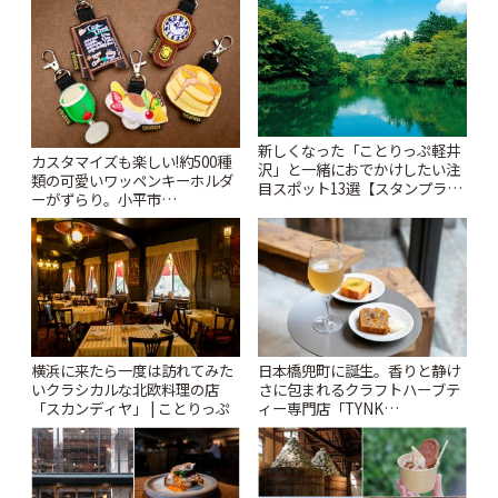
新しくなった「ことりっぷ軽井
カスタマイズも楽しい!約500種
沢」と一緒におでかけしたい注
類の可愛いワッペンキーホルダ
目スポット13選【スタンプラリ
ーがずらり。小平市
ー開催中】 | ことりっぷ
「Kimamaya T&K」 | ことりっ
ぷ
横浜に来たら一度は訪れてみた
日本橋兜町に誕生。香りと静け
いクラシカルな北欧料理の店
さに包まれるクラフトハーブテ
「スカンディヤ」 | ことりっぷ
ィー専門店「TYNK
Kabutocho」 | ことりっぷ