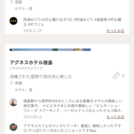
徳島
ホテル・宿
阿波おどりは竹も踊り出す‼️😊 #阿波おどり #徳島県 #竹も踊
る #オブジェ
2018.11.29
もっとみる
アグネスホテル徳島
アグネスホテルトクシマ
8
洗練された空間で自分流に楽しむ
徳島
ホテル・宿
徳島駅から徒歩約4分のところにある素敵なホテルの美味しい
焼き菓子。 ＊ピスタチオと木苺が美味しい「ピスターシュ・
フレーズ ＊アーモンド、ヘーゼルナッツの入ったチョコ味の
「ショコラ・ノワゼット」 しっとりした食感でホットコーヒ
2020.08.12
もっとみる
ーとよく合う😊 お香を炊き、ほっこり幸せな時間♡ #ありがと
う #ホテル #焼き菓子 #わたしの街
アグネスカフェのランチとケーキ、最高に 美味しかったです
😊 やっぱりケーキはいちごショートですね🍰