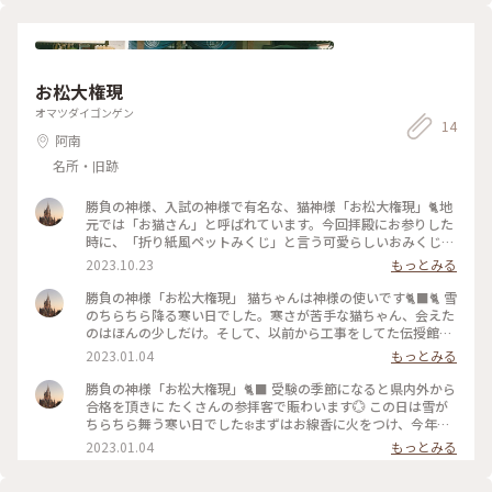
キバナアマ #モラエスさんの贈り物 #和田の屋 #滝の焼き
大喜びです。遠くには行けなくても、こうして昔にタイムスリ
餅 #冬の旅 #私のことりっぷ旅
ップできる素敵なお店に来ると幸せな気持ちに♡連れてきてく
れた友達に感謝の日でした😊 #ありがとう #和田の屋 #ぜん
ざい #わたしの街 #滝のやき餅
お松大権現
オマツダイゴンゲン
14
阿南
名所・旧跡
勝負の神様、入試の神様で有名な、猫神様「お松大権現」🐈地
元では「お猫さん」と呼ばれています。今回拝殿にお参りした
時に、「折り紙風ペットみくじ」と言う可愛らしいおみくじを
見つけちゃいました🐕結果は大吉、そして白い犬と縁あり🐕
2023.10.23
もっとみる
お〜当たってる👀🤍昨日はたまたま猫の日、素敵ユーザーさん
の投稿で知りました。それだけで、嬉しい私です🎵境内には猫
勝負の神様「お松大権現」 猫ちゃんは神様の使いです🐈‍⬛🐈 雪
ちゃんの姿がちらほら🐈‍⬛猫の置物も可愛らしかったです🎵
のちらちら降る寒い日でした。寒さが苦手な猫ちゃん、会えた
2023.10.22 #お松大権現 #お猫さん #折り紙風ペットみく
のはほんの少しだけ。そして、以前から工事をしてた伝授館が
じ #猫神様 #おみくじ #猫の日
完成していました。お松大権現の歴史が飾られた部屋とお菓子
2023.01.04
もっとみる
などのグッズが並べられ、必要なら社務所に声をかけてくださ
いと書かれていました🐈‍⬛🐈 境内の中は猫だらけで猫好きには
勝負の神様「お松大権現」🐈‍⬛ 受験の季節になると県内外から
たまらない神社です😊 #お松大権現 #猫神様 #Myことりっ
合格を頂きに たくさんの参拝客で賑わいます💮 この日は雪が
ぷ #神社 #わたしの街
ちらちら舞う寒い日でした❄️まずはお線香に火をつけ、今年の
お礼を言ってきました🙏✨猫神様があちこちに🐈‍⬛ #お松大権
2023.01.04
もっとみる
現 #猫神様 #神社 #わたしの街