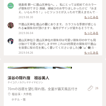
徳島県 朝一に眉山天神社へ。。 私にとっては初めてのカラー
🌈御朱印です😌 良縁、縁結びのお守りほしかったけど 「おま
え、いらんやろ！」っとツッコミが入ったので買えませんでし
た😢 こちらに向かう途中人だかりが、、 梨の直売です😌 一袋
2019.08.30
もっとみる
にたくさん入って200円 3袋買って おいしい梨の見分け方を教
えてもらいました😌✨ 眉山天神社のお隣にある阿波おどり会館
⛩眉山天神社 眉山の麓にあります。 カラフルな季節が感じら
では 特産物やお土産をたくさん扱っていて 阿波おどりのDVD
れる🐌御朱印が頂けます✨ 毎月デザインが変わるそうです。
が流れていて ロック調でかっこよかったです☆ #御朱印 #眉山
2019.06.04
もっとみる
天神社 #徳島県
眉山天神社② 眉山天神社の御朱印は可愛い御朱印の中でも飛
び抜けて可愛い気がします!!!!!! これは4月限定の御朱印で眉山
を背景に桜の花を美しく書いてくださいました(●´ω`●) 5月
限定のやつも欲しいし 令和御朱印も欲しくなってくるーー!!!!
2019.04.26
もっとみる
渓谷の隠れ宿 祖谷美人
ケイコクノカクレヤドイヤビジン
26
70mの谷底を望む隠れ宿。全室が露天風呂付き
祖谷渓・大歩危
ホテル・宿