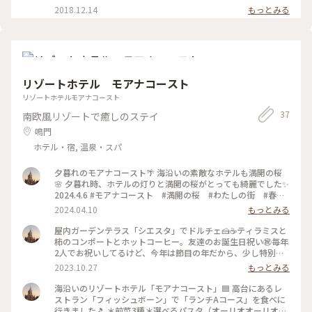
釜で焼かれた薄めのカリッと焼かれたピッツァです。 このピッ
2018.12.14
もっとみる
ツァメニューの下に‥ビールが飲みたくなります‥の文字。確
かに🍺（笑） オリーブオイルをかけてパクっ。 ん〜たまらな
く、美味しい😊 #カフェ #わたしの街
リゾートホテル モアナコースト
リゾートホテルモアナコースト
37
南欧風リゾートで癒しのステイ
鳴門
ホテル・宿, 温泉・スパ
夕暮れのモアナコースト🌴 海沿いの素敵なホテルも満開の桜
🌸 夕暮れ時、ホテルの灯りと満開の桜がとっても綺麗でした✨
2024.4.6 #モアナコースト #満開の桜 #わたしの街 #春い
ろさがし
2024.04.10
もっとみる
屋内ガーデンテラス「シエスタ」でドルチェ🍰☕️ティラミスと
柿のコンポートとホットコーヒー。友達のお誕生日祝い㊗️毎年
2人でお祝いしてるけど、今年は節目の年だから、少し特別な
ことができたらいいなと思っていたら、友達から、「久しぶり
2023.10.27
もっとみる
にモナアコース行けへん？」と。これはluckyとその旨を伝え
たら、ケーキ皿にはhappy birthdayのチョコ文字🤎こういう
海沿いのリゾートホテル「モアナコースト」🟦 高台にあるレ
の、嬉しいですよね☺️たまたまこの日はシエンタでドルチェが
ストラン「フィッシュボーン」で「ランチAコース」を食べに
食べれるサービスをしててluckyでした。そして、この日は私
行きました🎵 ＊前菜3種＊選べるパスタ（オーリオオーリオ）