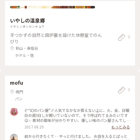
いやしの温泉郷
イヤシノオンセンキョウ
手つかずの自然と囲炉裏を設けた休憩室でのん
7
びり
剣山・奥祖谷
ホテル・宿
mofu
7
鳴門
パン
🥐“幻のパン屋”🥖人気でなかなか買えない上に、火、金、日曜
日の週3日しか開いていないので、そう呼ばれてるみたいです
😋✨ 素材の風味が分かりやすい、優しい味のパン屋さんでした
😊 種類は多く、ハード系からソフト系、焼き菓子まで幅広く
2017.08.29
もっとみる
あります #わたしの街 #徳島 #パン #人気店 #クロワッサン #鳴
門 #予約可 #駐車場あり #ハード系 #ラスク
前から行きたくて‥ やっと行けました。 お店を入るとぱっと