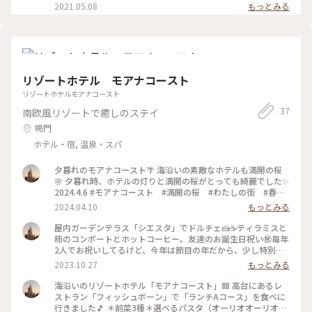
さらさらの赤い砂🟥「ワディ・ラム」は「月の谷」とも呼ばれ
#鯉のぼり
2021.05.08
もっとみる
る広大な砂漠地帯。どこか別の惑星のような景色が広がるその
異世界感から映画「スター・ウォーズ」のロケ地にもなってい
るんですね✨長さ18m巨大なタペストリーアート作品「現在か
ら過去へ」時空を遡る様子が表現されているんだそうです🇯🇴
「月のワディ・ラム」で採掘される火打ち石も展示🪨かつては
本当に火打ち石として使われていたそうでが、バチで叩くと石
リゾートホテル モアナコースト
琴のような綺麗な音が響きうっとりしました✨その隣には、塩
分濃度が高すぎて人が浮くことで有名な「死海」に浮かしたボ
リゾートホテルモアナコースト
ーリングの球が展示、工芸品、砂漠の中にいるようやフォトス
37
南欧風リゾートで癒しのステイ
ポットもあり楽しんできました☺️ 2026.2.28 #大阪・関西万
博 #ヨルダン館 #赤い砂 #ワディー•ラム #スターウォー
鳴門
ズ #あすたむらんど徳島 #くるぞ万博行くぞ徳島
ホテル・宿, 温泉・スパ
夕暮れのモアナコースト🌴 海沿いの素敵なホテルも満開の桜
🌸 夕暮れ時、ホテルの灯りと満開の桜がとっても綺麗でした✨
2024.4.6 #モアナコースト #満開の桜 #わたしの街 #春い
ろさがし
2024.04.10
もっとみる
屋内ガーデンテラス「シエスタ」でドルチェ🍰☕️ティラミスと
柿のコンポートとホットコーヒー。友達のお誕生日祝い㊗️毎年
2人でお祝いしてるけど、今年は節目の年だから、少し特別な
ことができたらいいなと思っていたら、友達から、「久しぶり
2023.10.27
もっとみる
にモナアコース行けへん？」と。これはluckyとその旨を伝え
たら、ケーキ皿にはhappy birthdayのチョコ文字🤎こういう
海沿いのリゾートホテル「モアナコースト」🟦 高台にあるレ
の、嬉しいですよね☺️たまたまこの日はシエンタでドルチェが
ストラン「フィッシュボーン」で「ランチAコース」を食べに
食べれるサービスをしててluckyでした。そして、この日は私
行きました🎵 ＊前菜3種＊選べるパスタ（オーリオオーリオ）