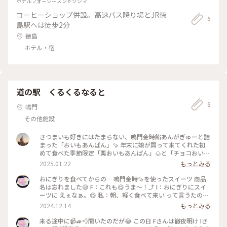
ホテルフォーシーズントクシマ
コーヒーショップ併設。高速バス降り場とJR徳
6
島駅へは徒歩2分
徳島
ホテル・宿
道の駅 くるくるなると
6
鳴門
その他施設
さつまいも好きにはたまらない、鳴門金時餡あんがぎゅーと詰
まった「おいもあんぱん」🍠 年末に娘が買って来てくれた初
めて食べた季節限定「栗おいもあんぱん」🌰と「チョコおいも
あんぱん」🍫これがまた、美味しい〜🍠おいもあんと栗あんた
2025.01.22
もっとみる
っぷり、その中に栗が丸ごと1粒🌰の栗おいもあんと、ぎっし
りおもいあんにとろっチョコがたっぷりのチョコおいもあんぱ
おにぎりを食べてからの… 鳴門金時🍠を使ったスイーツ 商品
ん。これはもぅ、パンじゃなくスイーツでした☺️美味し〜🍠 #
名は忘れました😅 F：これも😋うま〜！⤴️ I：おにぎりにスイ
道の駅くるくるなると #おいもあんぱん #さつまいも #鳴
ーツに えぇなぁ。😋 私：朝、軽く食べて来い って言うたのに
門金時 #ベーカリーイモホレタ #季節限定 #栗おいもあん
二人とも食べて来んと… おにぎりにスイーツにって なんで、
2024.12.14
もっとみる
ぱん #チョコおいもあんぱん
あんた等の お腹の空き具合まで考えて ディレクションせな ア
カンねん❗️🫲🤣 I、F：さすがは “ 敏腕 ” ディレクター！👏😁 質
来る途中に📹️🚙💨聞いたのだが😂 この日 Fさんは徹夜明け Iさ