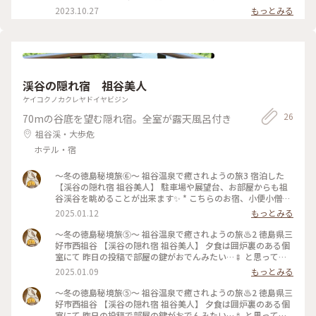
達だけ、2人じめの素敵な楽しい時間を過ごすことができまし
＊メイン・すだち鶏のロースト🍸ここのフォカッチャが大好き
2023.10.27
もっとみる
た。おめでとう🎈満足して、ホテルの方にありがとうと感謝を
で、私達4個も食べちゃいました（笑）喋りながらオリーブオ
伝えると、また、笑顔を頂きました☺️ほんと、素敵なホテルの
イルをつけて食べてたら‥‥おかわりも断らず（笑）塩加減と
素敵な時間でした😊 #モアナコースト #フィッシュボーン #
もちふわの食感がたまりません🍞料理は目にも鮮やかで、美味
屋内ガーデンテラス #シエンタ #ドルチェタイム #おめで
しくて、満足なコースでした。この日、屋内ガーデンテラスで
とう㊗️ #私のことりっぷ旅 #秋さんぽ #ホテル
ドルチェを食べれるとこのこと、移動して、スイーツタイムも
楽しんで、2度美味しさを味わってきました😊 #モアナコース
渓谷の隠れ宿 祖谷美人
ト #フィッシュボーン #ランチAコース #ランチ #ホテ
ル #屋内ガーデンテラス #私のことりっぷ旅 #秋さんぽ
ケイコクノカクレヤドイヤビジン
#お祝い
26
70mの谷底を望む隠れ宿。全室が露天風呂付き
祖谷渓・大歩危
ホテル・宿
～冬の徳島秘境旅⑥～ 祖谷温泉で癒されようの旅3 宿泊した
【渓谷の隠れ宿 祖谷美人】 駐車場や展望台、お部屋からも祖
谷渓谷を眺めることが出来ます✨️ * こちらのお宿、小便小僧に
似た『小便たぬき』が渓谷に向かって小便をしている姿も見れ
2025.01.12
もっとみる
ますよ‎⓿ᴥ⓿ 紅葉シーズンは過ぎていましたが、渓谷の雄大さ
を眺めるだけでも心が癒されます #ベストトリップ2024 #四国
～冬の徳島秘境旅⑤～ 祖谷温泉で癒されようの旅♨️2 徳島県三
#徳島 #三好 #祖谷温泉 #祖谷渓谷 #渓谷の隠れ宿祖谷美人 #日
好市西祖谷 【渓谷の隠れ宿 祖谷美人】 夕食は囲炉裏のある個
本三大秘境
室にて 昨日の投稿で部屋の鍵がおでんみたい…🍢 と思ってい
ましたが、 鍵の正体は、祖谷の郷土料理『でこまわし』でし
2025.01.09
もっとみる
た * 〇 ごうしゅいも（そば団子の場合もありますが、こちら
の宿ではごうしいもでした） □ 岩豆腐 △ こんにゃく 上記に
～冬の徳島秘境旅⑤～ 祖谷温泉で癒されようの旅♨️2 徳島県三
味噌ダレをつけ、囲炉裏に串を立てて焼き、全体が焼けるま
好市西祖谷 【渓谷の隠れ宿 祖谷美人】 夕食は囲炉裏のある個
で、ぐるぐると串を回しながら作ります！ ごうしゅういもや
室にて 昨日の投稿で部屋の鍵がおでんみたい…🍢 と思ってい