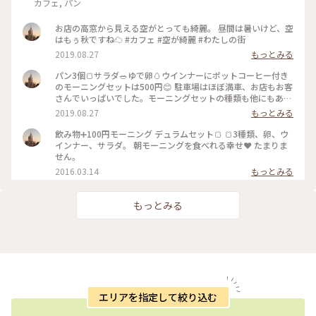
カフェ, パン
お店の高窓から見える空がとっても綺麗。 昼間は暑いけど、空
はもぅ秋ですね☁️ #カフェ #空が綺麗 #わたしの街
2019.08.27
もっとみる
パン3個🍞サラダ🥗ゆで卵🥚ウインナーにポットコーヒー付き
のモーニングセットは500円😊 駐車場はほぼ満車、お店もお客
さんでいっぱいでした。モーニングセットの種類も他にもあり
ますが、私は1番安いこれを注文、大満足の楽しい1日の始まり
2019.08.27
もっとみる
です😊 #カフェ #モーニング #わたしの街
飲み物➕100円モーニング デュラムセット🍞 🍞3種類、卵、ウ
インナー、サラダ。 朝モーニングを食べれる幸せ❤️ たまりま
せん。
2016.03.14
もっとみる
もっとみる
エリアを指定して絞り込む