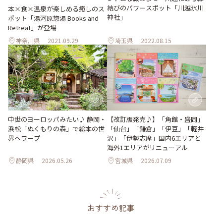
結びのパワースポット「川越氷川
本×食×温泉が楽しめる癒しのス
神社」
ポット「湯河原惣湯 Books and
Retreat」が登場
神奈川県
2021.09.29
埼玉県
2022.08.15
【改訂版発売♪】「角館・盛岡」
中世のヨーロッパみたい♪ 静岡・
「仙台」「鎌倉」「伊豆」「軽井
浜松「ぬくもりの森」で絵本の世
沢」「伊勢志摩」国内6エリアと
界へワープ
海外1エリアがリニューアル
静岡県
2026.05.26
宮城県
2026.07.09
おすすめ記事