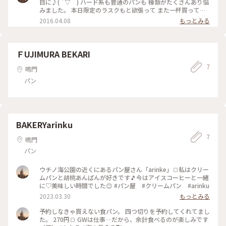
目に♪( ´▽｀) ハード系も普通のパンも 種類がたくさんあり悩
みました。 本日限定のラスクもと欲張って また一杯買ってし
まいました（笑）
2016.04.08
もっとみる
ＦUJIMURA BEKARI
7
鳴門
パン
BAKERYarinku
7
鳴門
パン
ウチノ海公園の近くにあるパン屋さん「arinke」🍞私はクリー
ムパンと胡桃あんぱんが好きです🎵今はアイスコーヒーと一緒
に♡美味しい時間でした😊 #パン屋 #クリームパン #arinku
2023.03.30
もっとみる
予約しなきゃ買えない食パン。 四つ切りを予約してくれてまし
た。 270円🍞 GWは仕事‥だから、余計食べるのが楽しみです