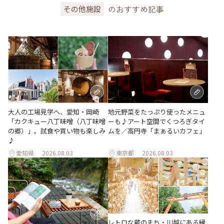
のおすすめ記事
その他施設
地元野菜をたっぷり使ったメニュ
大人の工場見学へ、愛知・岡崎
ーも♪アート空間でくつろぎタイ
「カクキュー八丁味噌（八丁味噌
ムを／高円寺「まぁるいカフェ」
の郷）」。試食や買い物も楽しみ
♪
愛知県
2026.08.03
東京都
2026.08.03
レトロな蔵のまち・川越にある縁