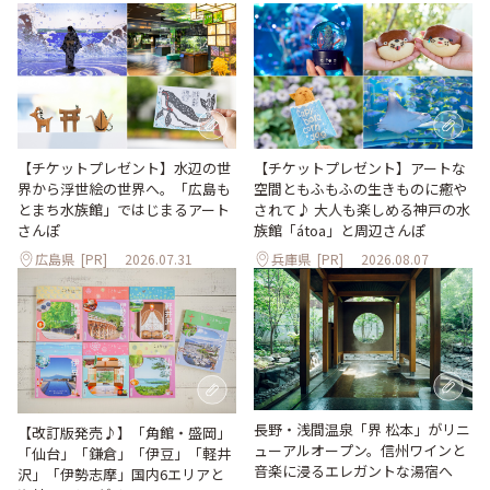
【チケットプレゼント】水辺の世
【チケットプレゼント】アートな
界から浮世絵の世界へ。「広島も
空間ともふもふの生きものに癒や
とまち水族館」ではじまるアート
されて♪ 大人も楽しめる神戸の水
さんぽ
族館「átoa」と周辺さんぽ
広島県
[PR]
2026.07.31
兵庫県
[PR]
2026.08.07
長野・浅間温泉「界 松本」がリニ
【改訂版発売♪】「角館・盛岡」
ューアルオープン。信州ワインと
「仙台」「鎌倉」「伊豆」「軽井
音楽に浸るエレガントな湯宿へ
沢」「伊勢志摩」国内6エリアと