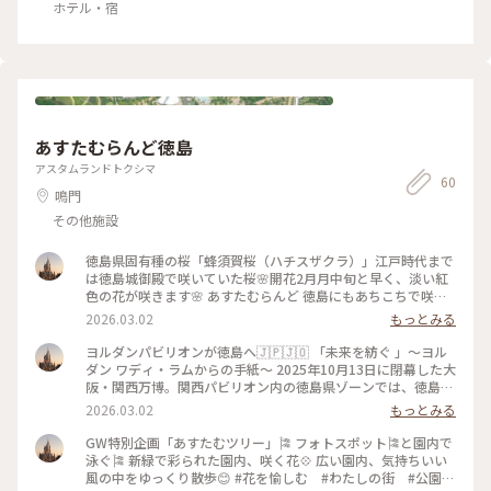
ホテル・宿
あすたむらんど徳島
アスタムランドトクシマ
60
鳴門
その他施設
徳島県固有種の桜「蜂須賀桜（ハチスザクラ）」江戸時代まで
は徳島城御殿で咲いていた桜🌸開花2月月中旬と早く、淡い紅
色の花が咲きます🌸 あすたむらんど 徳島にもあちこちで咲い
ていました🌸まだまだ、寒い日もあるけど、春はそこまで来て
2026.03.02
もっとみる
いました🌸 2026.2.28 #蜂須賀桜 #あすたむらんど徳島 #早
咲き桜 #ヨルダン館
ヨルダンパビリオンが徳島へ🇯🇵🇯🇴 「未来を紡ぐ 」～ヨル
ダン ワディ・ラムからの手紙～ 2025年10月13日に閉幕した大
阪・関西万博。関西パビリオン内の徳島県ゾーンでは、徳島の
伝統工芸である藍染めを体験、展示🟦万博の出展国の中で藍染
2026.03.02
もっとみる
めの歴史を持つ国「ヨルダン」そんな共通点もあり、未来をつ
なぐ友情の証としてヨルダンパビリオンの展示品が徳島県に譲
GW特別企画「あすたむツリー」🎏 フォトスポット🎏と園内で
渡されだそうです。大阪万博では見ることもできずやっと行っ
泳ぐ🎏 新緑で彩られた園内、咲く花💠 広い園内、気持ちいい
てきました。1番は触れてみたかった、本当は寝転びたかった
風の中をゆっくり散歩😊 #花を愉しむ #わたしの街 #公園