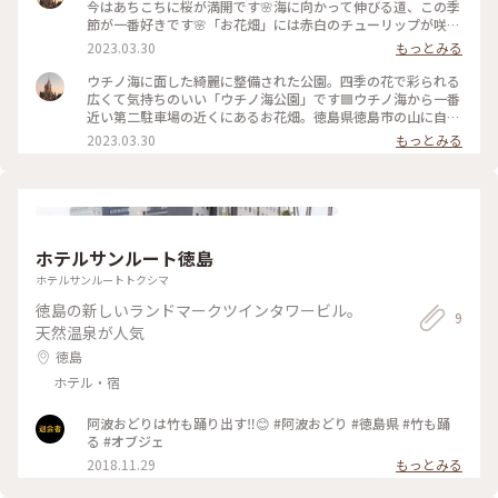
淡路島が見える #わたしの街
今はあちこちに桜が満開です🌸海に向かって伸びる道、この季
節が一番好きです🌸「お花畑」には赤白のチューリップが咲、
広場前にあるブラシの木には1つだけ、真っ赤なブラシのよう
2023.03.30
もっとみる
な花が咲いていました🌺ウォーキング、ジョギング、キャッチ
ボール‥‥それぞれの楽しみ方で楽しんでいました🎵
ウチノ海に面した綺麗に整備された公園。四季の花で彩られる
2023.2.29 #私のことりっぷ旅 #花だより #Myことりっぷ #
広くて気持ちのいい「ウチノ海公園」です🟦ウチノ海から一番
ウチノ海 #桜 #チューリップ #桜
近い第二駐車場の近くにあるお花畑。徳島県徳島市の山に自生
していたとされる品種の淡紅色の一重咲きの桜「阿波雅桜」を
2023.03.30
もっとみる
囲むようにチューリップが咲き、その周りをしだれ桜が囲むよ
うに咲き乱れています🌸🌷 可愛らしくも華やかな小さな世界
がありました🌸🌷2023.3.29 #私のことりっぷ旅 #花だより
#Myことりっぷ #ウチノ海公園 #阿波雅桜 #しだれ桜 #チ
ューリップ #お花畑 #ウチノ海 #桜
ホテルサンルート徳島
ホテルサンルートトクシマ
徳島の新しいランドマークツインタワービル。
9
天然温泉が人気
徳島
ホテル・宿
阿波おどりは竹も踊り出す‼️😊 #阿波おどり #徳島県 #竹も踊
る #オブジェ
2018.11.29
もっとみる