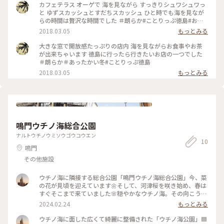
っぷ徳島 #海を見ながらみんなでカフェタイム #トマトケーキ
カフェテラス オーゲで 海を見ながら すっきりシュワシュワっ
はフェアだったみたい #私は鳴門金時タルト
と ゆずスカッシュとすだちスカッシュ ひと時でも海を見なが
らの時間は贅沢な時間でした ＃朗らか#ことりっぷ徳島#お茶
時間
2018.03.05
もっとみる
大きな窓で開放感たっぷりの店内 海を見ながらお食事やお茶
が出来ちゃいます 徳島に行ったら行きたいお店の一つでした
＃朗らか＃あったかい冬#ことりっぷ徳島
2018.03.05
もっとみる
鳴門ウチノ海総合公園
ナルトウチノウミソウゴウコウエン
10
鳴門
その他施設
ウチノ海に隣接する総合公園「鳴門ウチノ海総合公園」今、菜
の花が見頃を迎えています🌼そして、河津桜を咲き始め、春は
すぐそこまで来ていました🌸穏やかなウチノ海。その向こうに
淡路島の風車が見えました。曇り空でしたが、気持ちはルンル
2024.02.24
もっとみる
ン🎵綺麗に整備された公園で散歩、気持ちいい〜🎵 #ウチノ海
総合公園 #菜の花 #水仙 #河津桜 #公園 #ウチノ海 #
ウチノ海に面した広くて綺麗に整備された「ウチノ海公園」🟦