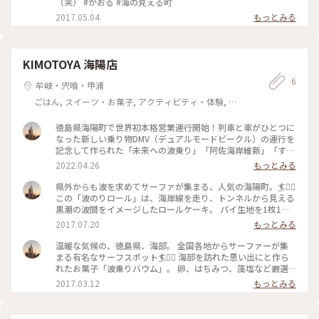
（笑） #かおる #海の見える町
2017.05.04
もっとみる
KIMOTOYA 海陽店
6
牟岐・宍喰・甲浦
ごはん, スイーツ・お菓子, アクティビティ・体験, 風
景・景色, ホテル・宿, 温泉・スパ, おみやげ
徳島県海陽町で世界初本格営業運行開始！列車と車がひとつに
なった新しい乗り物DMV（デュアルモードビークル）の運行を
記念して作られた「未来への波乗り」「阿佐海岸維新」「すだ
ちの風」🚎海陽町産の藻塩や藍を使用した可愛いDMVクッキー
2022.04.26
もっとみる
です🍪 #DMV #海陽町〜東洋町 #お土産 #クッキー #MYこ
とりっぷ #わたしの街
県外からも波を求めてサーファが集まる、人気の海陽町。🏄🏄‍♀️
この「波のりロール」は、海岸線を走り、トンネルから見える
黒潮の波間をイメージしたロールケーキ。 パイ生地を1枚1枚
丁寧に焼き上げ、プラリネ入りバタークリームをサンドし積み
2017.07.20
もっとみる
上げて表現、それをアーモンドを贅沢に使ったココアスポンジ
でまいてあり、ミルフィーユのケーキを食べているみたいな真
温暖な気候の、徳島県、海部。 全国各地からサーファーが集
ん中はサクサクの食感。独特な食感と味のこだわりにはまっち
まる有名なサーフスポット🏄🏄‍♀️ 海部を訪れた思い出にと作ら
ゃいました😊 #わたしの街#お茶スイーツ#和む
れたお菓子「波乗りバウム」。 卵、はちみつ、藻塩など厳選
された海部の素材を職人が自家工房にて一層一層じっくり心を
2017.03.12
もっとみる
込め、はちみつと卵のバランスでふわふわ感を出し、ほんのり
藻塩をがアクセントのしっとり口どけのソフトタイプのバーム
クーヘンです。パッケージもとっても素敵です😊 #お土産図鑑