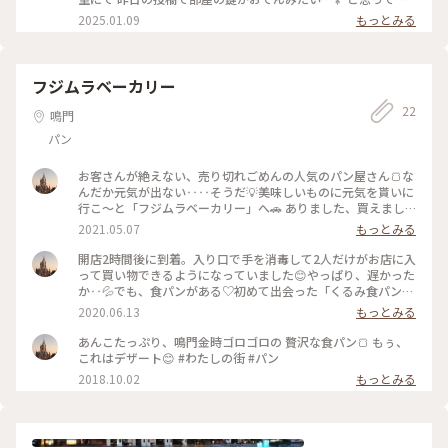
岩豆腐は祖谷で作られているものだそうで、料理長の地元食材
ましたが、 鍵の正体は、祖谷の郷土料理『でこまわし』でし
2025.01.09
もっとみる
へのこだわりを感じます( ¯﹀¯ ) * 椀物は、こちらも祖谷の郷
た * 〇 ごうしゅいも（そば団子の場合もありますが、こちら
土料理『祖谷そば』 宿の人いわく、太くて短い祖谷そばを、
の宿ではごうしいもでした） □ 岩豆腐 △ こんにゃく 上記に
のど越しのよくなるように平麺にして提供しているそうです
味噌ダレをつけ、囲炉裏に串を立てて焼き、全体が焼けるま
地元食材盛りだくさんの夕食、大変満足です #四国 #徳島 #三
で、ぐるぐると串を回しながら作ります！ ごうしゅういもや
フジムラベーカリー
好 #祖谷 #祖谷温泉 #渓谷の隠れ宿祖谷美人 #でこまわし #囲炉
岩豆腐は祖谷で作られているものだそうで、料理長の地元食材
裏 #祖谷そば
22
へのこだわりを感じます( ¯﹀¯ ) * 天ぷらには徳島産のれんこ
鳴門
ん 多喜物は牡丹鍋 椀物は、こちらも祖谷の郷土料理『祖谷そ
パン
ば』 宿の人いわく、太くて短い祖谷そばを、のど越しのよく
なるように平麺にして提供しているそうです 地元食材盛りだ
くさんの夕食、大変満足です #四国 #徳島 #三好 #祖谷 #祖谷温
お客さんが絶えない、売り切れごめんの人気のパン屋さん🍞な
泉 #渓谷の隠れ宿祖谷美人 #でこまわし #囲炉裏 #祖谷そば
んだか元気が出ない‥‥そうだ💡美味しいものに元気を貰いに
行こ〜と「フジムラベーカリー」へ🚗 ありました、買えまし
た🍞ピーナッツパンにあんバター🧈もぅ、それだけで少し元気
2021.05.07
もっとみる
になった朝でした☁️ #パン屋 #わたしの街
開店2時間後に到着。入り口で手を消毒して2人だけがお店に入
って買い物できるようになっていました😊やっぱり、遅かった
か‥💦でも、食パンがある♡初めて出会った「くるみ食パン」
🍞♡サクッ、モチッ食パンにはキャラメルがあちこちに練り込
2020.06.13
もっとみる
まれて美味しすぎました🎵 #わたしの街 #人気のパン屋
あんこたっぷり、鳴門金時ゴロゴロの 贅沢な食パン🍞 もぅ、
これはデザート😊 #わたしの街 #パン
2018.10.02
もっとみる