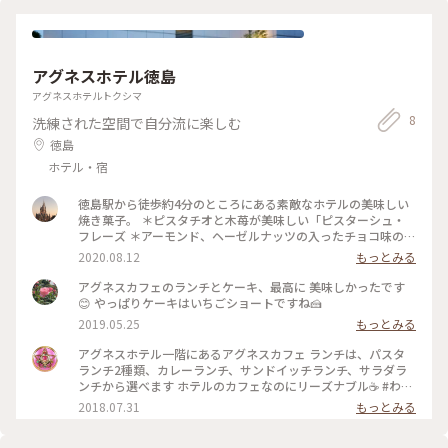
アグネスホテル徳島
アグネスホテルトクシマ
8
洗練された空間で自分流に楽しむ
徳島
ホテル・宿
徳島駅から徒歩約4分のところにある素敵なホテルの美味しい
焼き菓子。 ＊ピスタチオと木苺が美味しい「ピスターシュ・
フレーズ ＊アーモンド、ヘーゼルナッツの入ったチョコ味の
「ショコラ・ノワゼット」 しっとりした食感でホットコーヒ
2020.08.12
もっとみる
ーとよく合う😊 お香を炊き、ほっこり幸せな時間♡ #ありがと
う #ホテル #焼き菓子 #わたしの街
アグネスカフェのランチとケーキ、最高に 美味しかったです
😊 やっぱりケーキはいちごショートですね🍰
2019.05.25
もっとみる
アグネスホテル一階にあるアグネスカフェ ランチは、パスタ
ランチ2種類、カレーランチ、サンドイッチランチ、サラダラ
ンチから選べます ホテルのカフェなのにリーズナブル☕️ #わた
しの街 #徳島 #徳島カフェ #徳島ランチ
2018.07.31
もっとみる