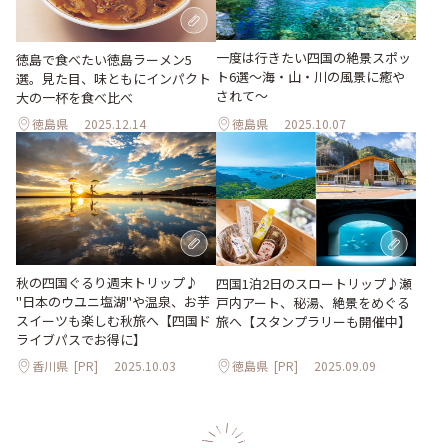
一度は行きたい四国の絶景スポッ
徳島で食べたい徳島ラーメン5
ト6選〜海・山・川の風景に癒や
選。見た目、味ともにインパクト
されて〜
大の一杯を食べ比べ
徳島県
2025.12.14
徳島県
2025.10.07
秋の四国ぐるり週末トリップ♪
四国1泊2日のスロートリップ♪瀬
"日本のウユニ塩湖"や温泉、お芋
戸内アート、秘湯、絶景をめぐる
スイーツも楽しむ秋旅へ【四国ド
旅へ【スタンプラリーも開催中】
ライブパスでお得に】
香川県
[PR]
2025.10.03
徳島県
[PR]
2025.09.09