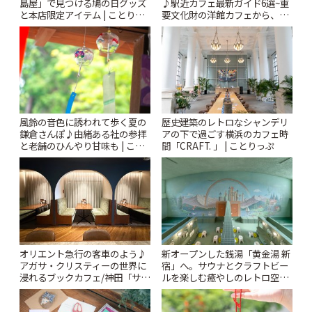
島屋」で見つける鳩の日グッズ
♪駅近カフェ最新ガイド6選~重
と本店限定アイテム | ことりっ
要文化財の洋館カフェから、改
ぷ
札すぐのレトロ喫茶まで~ | こと
りっぷ
風鈴の音色に誘われて歩く夏の
歴史建築のレトロなシャンデリ
鎌倉さんぽ♪由緒ある社の参拝
アの下で過ごす横浜のカフェ時
と老舗のひんやり甘味も | こと
間「CRAFT. 」 | ことりっぷ
りっぷ
オリエント急行の客車のよう♪
新オープンした銭湯「黄金湯 新
アガサ・クリスティーの世界に
宿」へ。サウナとクラフトビー
浸れるブックカフェ/神田「サロ
ルを楽しむ癒やしのレトロ空間
ンクリスティ」 | ことりっぷ
| ことりっぷ