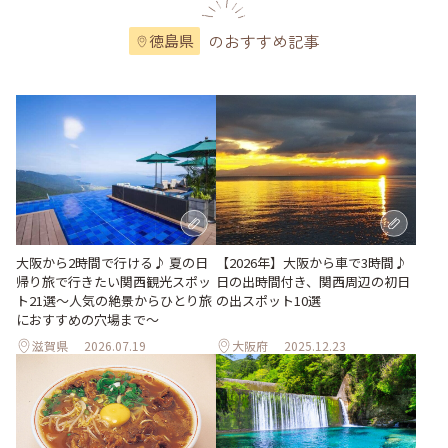
のおすすめ記事
徳島県
大阪から2時間で行ける♪ 夏の日
【2026年】大阪から車で3時間♪
帰り旅で行きたい関西観光スポッ
日の出時間付き、関西周辺の初日
ト21選～人気の絶景からひとり旅
の出スポット10選
におすすめの穴場まで～
滋賀県
2026.07.19
大阪府
2025.12.23