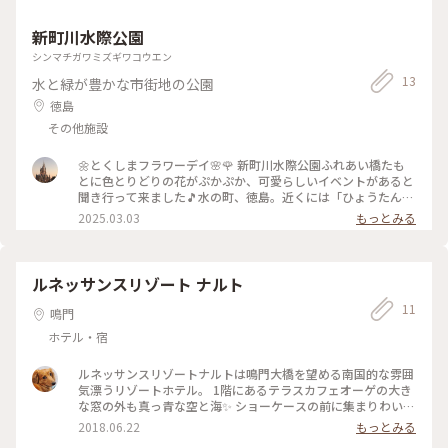
新町川水際公園
シンマチガワミズギワコウエン
13
水と緑が豊かな市街地の公園
徳島
その他施設
🌼とくしまフラワーデイ🌸🌹 新町川水際公園ふれあい橋たも
とに色とりどりの花がぷかぷか、可愛らしいイベントがあると
聞き行って来ました🎵水の町、徳島。近くには「ひょうたん島
周遊船」乗り場もあります🛥️花って見てるだけで気持ちが穏や
2025.03.03
もっとみる
かになっていいですね🌸🌼 #とくしまフラワーデイ #イベン
ト #新町川水際公園 #ふれあい橋たもと #花 #徳島クル
ーズ #ひょうたん島周遊船
ルネッサンスリゾート ナルト
11
鳴門
ホテル・宿
ルネッサンスリゾートナルトは鳴門大橋を望める南国的な雰囲
気漂うリゾートホテル。 1階にあるテラスカフェオーゲの大き
な窓の外も真っ青な空と海✨ ショーケースの前に集まりわいわ
いとケーキを選ぶ。 そんな瞬間も楽しくて ふと目に入ったプ
2018.06.22
もっとみる
チトマトまでキラキラきれいで。。。みんなみたい☺️ #ことり