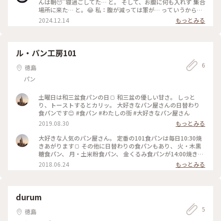
問などが有れば いつも通り きちんと お答えしますよ。😊 #お
んは朝😴寝過ごしてた… と。 そして、お腹に何も入れず 集合
でかけどうでしょう #D陣だけでどうでしょう #ゆるふわ系
場所に来た… と。😂 私：腹が減っては軍が… っていうからな
（？）おでかけ #野外活動取材サークル #不思議ちゃんは遊び
😅 軽く食べよか。 ということで 3人が選んだ おにぎり。 写真
2024.12.14
もっとみる
たい #不思議ちゃんの文化人講座 #まめことりっぷ徳島 #まめ
手前 ２つ Fさんと私の 「雲丹 いくら」 写真 奥 Iさんの 「肉そ
TJとくしま #ちょっと恐るべきさぬきうどん #ゲリラうどん通
ぼろ卵」 3人：いただきます。😊🙏 I：あ、これ美味し。😋 F：
ごっこ別働隊
うま〜。😋⤴️ 質問などが有れば いつも通り きちんと お答えし
ますよ。😊 #おでかけどうでしょう #D陣だけでどうでしょう
ル・パン工房101
#ゆるふわ系（？）おでかけ #野外活動取材サークル #不思議
6
ちゃんは遊びたい #不思議ちゃんの文化人講座 #まめことりっ
徳島
ぷ徳島 #まめTJとくしま #ちょっと恐るべきさぬきうどん #ゲ
パン
リラうどん通ごっこ別働隊
土曜日は和三盆食パンの日🍞 和三盆の優しい甘さ。 しっと
り、トーストするとカリッ。 大好きなパン屋さんの日替わり
食パンです😊 #食パン #わたしの街 #大好きなパン屋さん
2019.08.30
もっとみる
大好きな人気のパン屋さん。 定番の101食パンは毎日10:30焼
きあがります🍞 その他に日替わりの食パンもあり、 火・木黒
糖食パン、 月・土米粉食パン、 金くるみ食パンが14:00焼きあ
がり🍞 人気なので電話で予約して買いに行きます😊 写真は黒
2018.06.24
もっとみる
糖食パン、しっとりした黒糖の優しい甘さが美味くてトースト
するとカリッ、サクッ🍞 金曜くるみ食パンを買いましたが、
大きめくるみがいっぱい入ったもっちりした贅沢な食パンでし
た。おススメ塩メロンパン、あんバターなど買いましたが、私
durum
の口には入らず「めっちゃ美味しかった！また、買って来て
5
ぇ」の言葉に、オッシャーとなった食いしん坊の私です😊 #パ
徳島
ン #美味しい #大人気