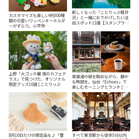
新しくなった「ことりっぷ軽井
カスタマイズも楽しい!約500種
沢」と一緒におでかけしたい注
類の可愛いワッペンキーホルダ
目スポット13選【スタンプラリ
ーがずらり。小平市
ー開催中】 | ことりっぷ
「Kimamaya T&K」 | ことりっ
ぷ
上野「大ゴッホ展 夜のカフェテ
青葉通の緑を眺めながら、静か
ラス」で見つけた、オリジナル
な時間を。仙台「Echoes」で
限定グッズ10選 | ことりっぷ
楽しむモーニングとランチ | こ
とりっぷ
8月10日だけの限定品も♪「豊
すべて東京駅から徒歩5分以内