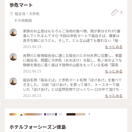
#おみやげ図鑑 #お茶スイーツ
歩危マート
6
祖谷渓・大歩危
その他施設
家族のお土産はもちろんご当地の食べ物。我が家はそれが1番
喜んでくれるんです😊 今回は歩危マートで祖谷そば、蕎麦は
苦手な娘にはうどん、そして、どんな山道でも崩れない「祖谷
とうふ」を買って帰りました。 豆腐はそんじゃそこいらのも
2021.06.19
もっとみる
のとは違って硬くて崩れません。だから、湯豆腐にしました
（笑）それでもしっかり形はそのまま⤴︎ 私の夢のなかの1つ🎵
吉野川と秘境祖谷谷に通じる祖谷川との分水界に位置し、東面
全国のご当地の美味しいものを食べ歩くこと。その日の事、楽
に祖谷渓、西面に大歩危（おおぼけ）を配し、馬ノ背のような
しかった事を思い出しながら食べる夕食は最高のご馳走になる
稜線を南北に長く延ばす独特の山容をもっている名峰「国見
んです🎵 #お土産 #ご当地 #わたしの街
山」 その湧水で入れた「歩危マート2」にあるコーヒーマシ
2021.06.15
もっとみる
ン。「これ、私が飾ったんよ😊」とお店の方の声に二度見しち
ゃうほど風情があって最高素敵でした🎵コーヒーも最高美味し
祖谷名物「祖谷そば」と歩危マート名物「ぼけあげ」を食べて
いですよ〜🎵 #夏色さがし #自然にふれる #わたしの街 #
きました。 以前「ぼけあげ」を買って帰り、トースターで焼
コーヒー
いた「ぼけあげ」とは全然別物でびっくり👀 口の中で溶けち
ゃうんです😊 一口目はそのままで、その後は醤油を垂らして
2021.06.15
もっとみる
上にのったたっぷりの大根おろしと一緒に。 めちゃくちゃ美
味しくて、次はメニューにあった「ぼけ汁」を食べに行きたい
と思います🎵 道を挟んで「歩危マート」で代金を払い、伝票
を持って、「歩危マート2号店」店先にある水車から溢れ出る
冷たい湧水で手を洗ってお店へ。旅行客の気分で美味しい時間
を過ごしてきました😊 #ぼけあげ #祖谷そば #わたしの街
ホテルフォーシーズン徳島
#夏色さがし