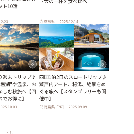
ト大の一杯を食べ比べ
ット10選
12.23
徳島県
2025.12.14
り週末トリップ♪
四国1泊2日のスロートリップ♪
ニ塩湖"や温泉、お
瀬戸内アート、秘湯、絶景をめ
楽しむ秋旅へ【四
ぐる旅へ【スタンプラリーも開
スでお得に】
催中】
2025.10.03
徳島県
[PR]
2025.09.09