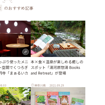
のおすすめ記事
設
っぷり使ったメニ
本×食×温泉が楽しめる癒しの
ト空間でくつろぎ
スポット「湯河原惣湯 Books
円寺「まぁるいカ
and Retreat」が登場
08.03
神奈川県
2021.09.29