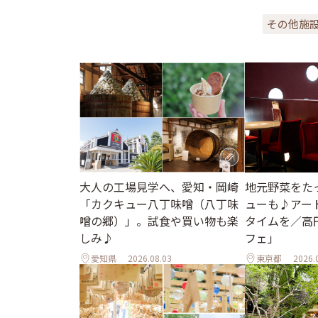
その他施
地元野菜をた
大人の工場見学へ、愛知・岡崎
ューも♪アー
「カクキュー八丁味噌（八丁味
タイムを／高
噌の郷）」。試食や買い物も楽
フェ」
しみ♪
愛知県
2026.08.03
東京都
2026.