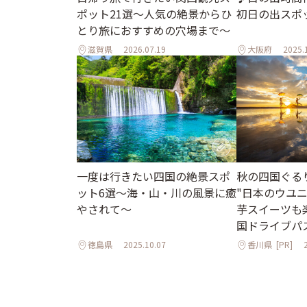
ポット21選～人気の絶景からひ
初日の出スポ
とり旅におすすめの穴場まで～
滋賀県
2026.07.19
大阪府
2025.
一度は行きたい四国の絶景スポ
秋の四国ぐる
ット6選〜海・山・川の風景に癒
"日本のウユ
やされて〜
芋スイーツも
国ドライブパ
徳島県
2025.10.07
香川県
[PR]