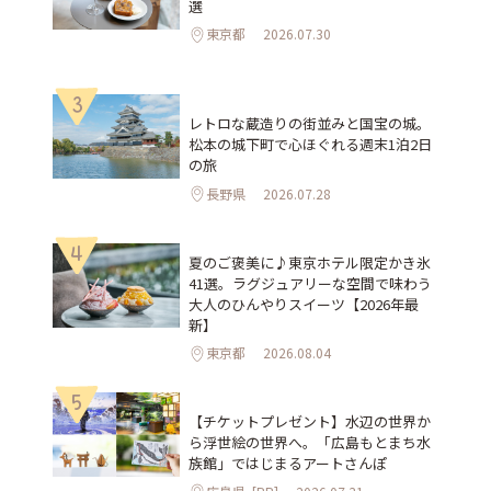
選
東京都
2026.07.30
3
レトロな蔵造りの街並みと国宝の城。
松本の城下町で心ほぐれる週末1泊2日
の旅
長野県
2026.07.28
4
夏のご褒美に♪東京ホテル限定かき氷
41選。ラグジュアリーな空間で味わう
大人のひんやりスイーツ【2026年最
新】
東京都
2026.08.04
5
【チケットプレゼント】水辺の世界か
ら浮世絵の世界へ。「広島もとまち水
族館」ではじまるアートさんぽ