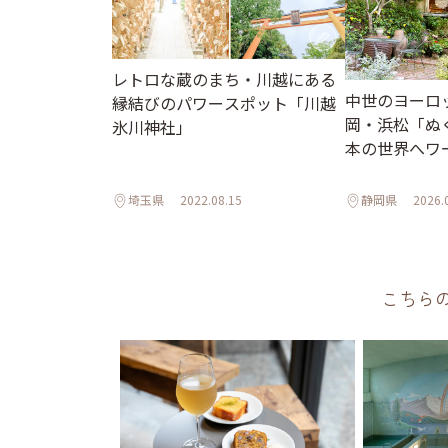
レトロな蔵のまち・川越にある
中世のヨーロ
縁結びのパワースポット「川越
岡・浜松「ぬ
氷川神社」
本の世界へワ
埼玉県
2022.08.15
静岡県
2026.
こちら