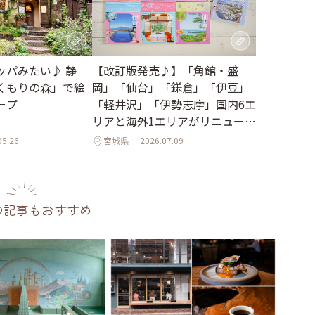
【改訂版発売♪】「角館・盛
ッパみたい♪ 静
岡」「仙台」「鎌倉」「伊豆」
くもりの森」で絵
「軽井沢」「伊勢志摩」国内6エ
ープ
リアと海外1エリアがリニューア
ル
05.26
宮城県
2026.07.09
の記事もおすすめ