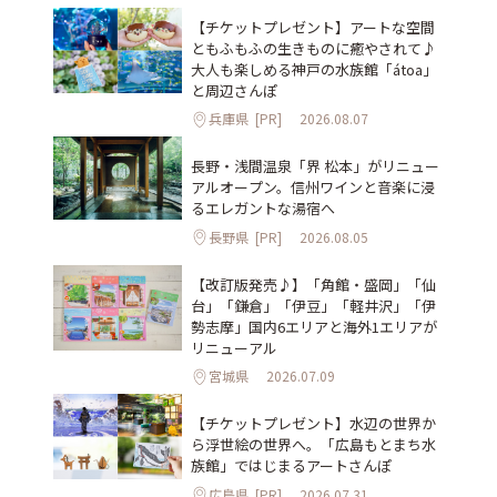
【チケットプレゼント】アートな空間
ともふもふの生きものに癒やされて♪
大人も楽しめる神戸の水族館「átoa」
と周辺さんぽ
兵庫県
[PR]
2026.08.07
長野・浅間温泉「界 松本」がリニュー
アルオープン。信州ワインと音楽に浸
るエレガントな湯宿へ
長野県
[PR]
2026.08.05
【改訂版発売♪】「角館・盛岡」「仙
台」「鎌倉」「伊豆」「軽井沢」「伊
勢志摩」国内6エリアと海外1エリアが
リニューアル
宮城県
2026.07.09
【チケットプレゼント】水辺の世界か
ら浮世絵の世界へ。「広島もとまち水
族館」ではじまるアートさんぽ
広島県
[PR]
2026.07.31