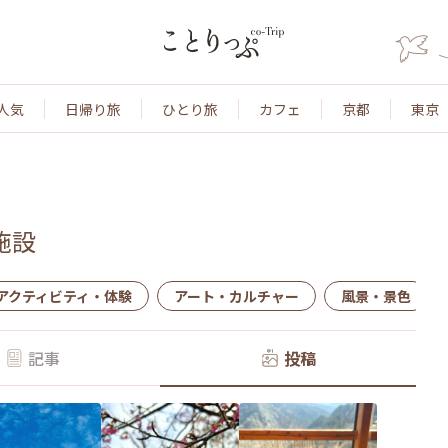
人気
日帰り旅
ひとり旅
カフェ
京都
東京
施設
アクティビティ・体験
アート・カルチャー
風景・景色
記事
投稿