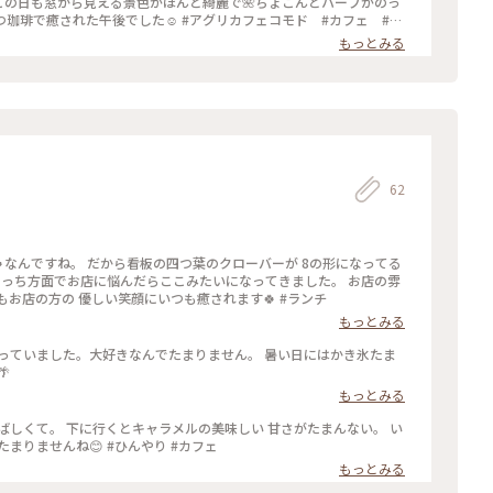
この日も窓から見える景色がほんと綺麗で🌺ちょこんとハーブがのっ
珈琲で癒された午後でした☺️ #アグリカフェコモド #カフェ #コ
もっとみる
62
なんですね。 だから看板の四つ葉のクローバーが 8の形になってる
、こっち方面でお店に悩んだらここみたいになってきました。 お店の雰
囲気、メニュー、お味、 そして、なんといってもお店の方の 優しい笑顔にいつも癒されます🍀 #ランチ
もっとみる
かっていました。大好きなんでたまりません。 暑い日にはかき氷たま

もっとみる
ばしくて。 下に行くとキャラメルの美味しい 甘さがたまんない。 い
ろんな味が楽しめました。 暑い日にはかき氷がたまりませんね😊 #ひんやり #カフェ
もっとみる