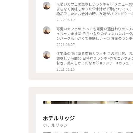
可愛いカフェの美味しいランチ🍚♡ メニュー
まらなく美味しかった♡小鉢が3個もついてて
絶品でした🌿お会計の時、友達がパウンドケー
ートに食べました♡パサつき全くなしのしっと
2022.06.12
愛くて気持ちは非日常になれるんです🌿 #My
可愛いカフェの とっても可愛い週替わりランチ
っちゃいます😊 そら豆入りのチキンハンバー
ンバーグも小さくて美味しい〜😊 食後のラン
こ味のチーズケーキ🎵すごく美味しくて食後
2021.06.07
じゃいました😊 可愛い、ほっこりする食器も置
ランチ #コーヒー #わたしの街 #日和カフ
住宅街の中にある素敵カフェ🌳 この雰囲気、
美味しい時間😊 日替わりランチ+きなこシフォ
甘さ、美味しかったなぁ♡ #ランチ #カフェ
2021.01.16
ホテルリッジ
ホテルリッジ