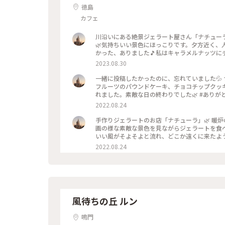
徳島
カフェ
川沿いにある絶景ジェラート屋さん「ナチューラ
🌿気持ちいい景色にほっこりです。夕方近く
かった、ありました🎵私はキャラメルナッツに
テナは外の席🪑もっと川に近くて、風を感じな
2023.08.30
私のことりっぷ旅 #美しい町 #わたしの町 
一緒に投稿したかったのに、忘れていました💦
フルーツのパウンドケーキ、チョコチップクッ
れました。素敵な日の終わりでした🌿 #ありがと
#ナチューラ #焼き菓子
2022.08.24
手作りジェラートのお店「ナチューラ」🌿 暖
画の様な素敵な景色を見ながらジェラートを食べ
いい風がそよそよと流れ、どこか遠くに来たよ
溶け出し、友達と笑いながら急いで食べました
2022.08.24
に、素敵な時間を過ごせるお店です🌿 #ナチュー
#わたしの街 #ジェラート #カフェ #絶景
風待ちの丘 ルン
鳴門