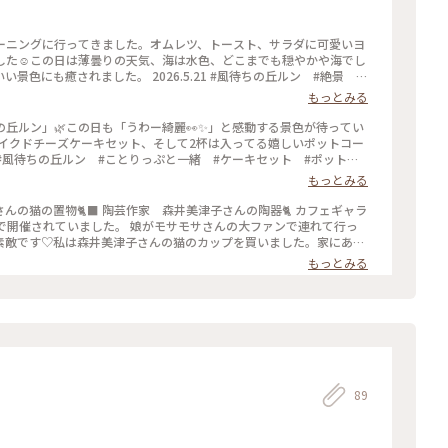
モーニングに行ってきました。オムレツ、トースト、サラダに可愛いヨ
した☺️この日は薄曇りの天気、海は水色、どこまでも穏やかや海でし
景色にも癒されました。 2026.5.21 #風待ちの丘ルン #絶景 #
もっとみる
丘ルン」🌿この日も「うわー綺麗👀✨」と感動する景色が待ってい
のベイクドチーズケーキセット、そして2杯は入ってる嬉しいポットコー
️ #風待ちの丘ルン #ことりっぷと一緒 #ケーキセット #ポットコ
もっとみる
さんの猫の置物🐈‍⬛ 陶芸作家 森井美津子さんの陶器🐈 カフェギャラ
まで開催されていました。 娘がモサモサさんの大ファンで連れて行っ
‍⬛素敵です♡私は森井美津子さんの猫のカップを買いました。家にある
井美津子さんの作品と知り、より愛着が湧きました♡可愛いもの、素
もっとみる
に良かったなぁと思いました🚗 #ファンタジーの世界 #モリーさ
Myことりっぷ #わたしの街 #カフェギャラリー #風待ちの丘ルン
89