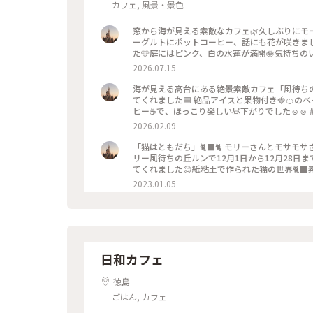
カフェ, 風景・景色
窓から海が見える素敵なカフェ🌿久しぶりに
ーグルトにポットコーヒー、話にも花が咲きま
た🩵庭にはピンク、白の水蓮が満開🪷気持ちのいい
海 #モーニング #可愛い #ひみつの絶景
2026.07.15
海が見える高台にある絶景素敵カフェ「風待ちの
てくれました🟦 絶品アイスと果物付き🍓🍊
ヒー☕️で、ほっこり楽しい昼下がりでした☺️☺
ーヒー #カフェ #海が見える店 #絶景
2026.02.09
「猫はともだち」🐈‍⬛🐈 モリーさんとモサモサ
リー風待ちの丘ルンで12月1日から12月28日
てくれました😊紙粘土で作られた猫の世界🐈
娘が使っている可愛い猫が描かれたカップは森
2023.01.05
敵なものを見ると元気が出る私です。行けて本当
ん #モサモサさん #森井美津子さん #猫 #
日和カフェ
徳島
ごはん, カフェ