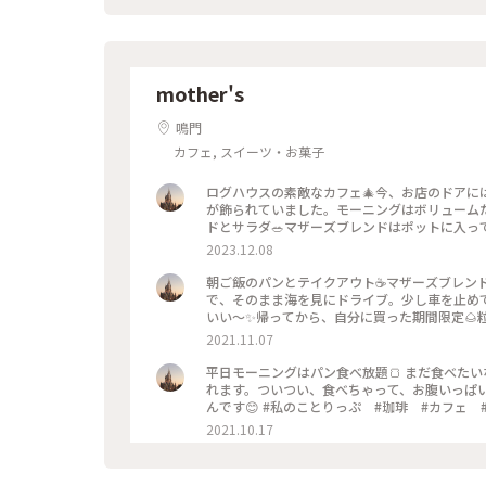
mother's
鳴門
カフェ, スイーツ・お菓子
ログハウスの素敵なカフェ🎄今、お店のドアには
が飾られていました。モーニングはボリューム
ドとサラダ🥗マザーズブレンドはポットに入っ
朝にはぴったりのセットです。次から次とお客さ
2023.12.08
ェ #モーニング #わたしの街 #クリスマス
朝ご飯のパンとテイクアウト☕️マザーズブレン
で、そのまま海を見にドライブ。少し車を止め
いい〜✨帰ってから、自分に買った期間限定🌰
コーヒー #テイクアウト #パン #海
2021.11.07
平日モーニングはパン食べ放題🍞 まだ食べた
れます。ついつい、食べちゃって、お腹いっぱい
んです😊 #私のことりっぷ #珈琲 #カフェ
2021.10.17