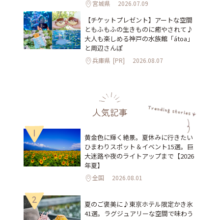
宮城県
2026.07.09
【チケットプレゼント】アートな空間
ともふもふの生きものに癒やされて♪
大人も楽しめる神戸の水族館「átoa」
と周辺さんぽ
兵庫県
[PR]
2026.08.07
人気記事
1
黄金色に輝く絶景。夏休みに行きたい
ひまわりスポット＆イベント15選。巨
大迷路や夜のライトアップまで【2026
年夏】
全国
2026.08.01
2
夏のご褒美に♪東京ホテル限定かき氷
41選。ラグジュアリーな空間で味わう