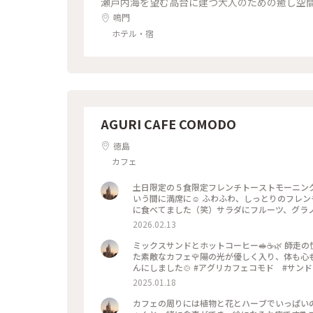
瀬戸内海を望む高台に建つ大人のための癒し空
鳴門
ホテル・宿
AGURI CAFE COMODO
徳島
カフェ
土日限定の５食限定フレンチトーストモーニング
いう間に満席に☺️ ふわふわ、しっとりのフレ
に食べてました（笑）サラダにフルーツ、グラノ
出る時には行列ができていました。また、並んでも来
2026.02.13
グ #土日限定フレンチトーストモーニング #
ミックスサンドとホットコーヒー🥪☕️🌿 師
た素敵なカフェ🌹陽の光が優しく入り、体も心
んにしました🍲 #アグリカフェコモド #サン
2025.01.18
カフェの周りには植物と花とハーブでいっぱいの