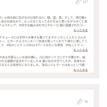
117
」🌿目の前に広がるのは流れる川、緑、空、雲、そして、飛行機✈︎
、人気のお店なので、もぅ少なくなってるかなぁと思いながら行くと良
チョコチップ、大好きな組み合わせにやたー😊 庭に設置されたコン
がら楽しめます。いい景色にまた、ほっこりでした♡ #カメラ旅 #
もっとみる
#ナチューラ #ジェラート
 ナチューラには手作りお菓子も置いてます🍪 いちじくとたくさんの
キー、ビターチョコクッキー♡友達が買ってくれてて帰りに渡してく
う #私のことりっぷ2022 #アートみたいな景色 #Myことりっぷ
もっとみる
炉のある可愛らしいお店の横に、川に向かってコンテナが置かれ、絵
れる空間が生まれていました🌲 暑い日の夕方でしたが、気持ちの
うなそんな気持ちになりました。流石にジェラートはあっという間に
（笑）流れる川と風が感じれる特等席、隣には大好きな友達、本当
もっとみる
ラ #私のことりっぷ2022 #アートみたいな景色 #Myことりっぷ
90