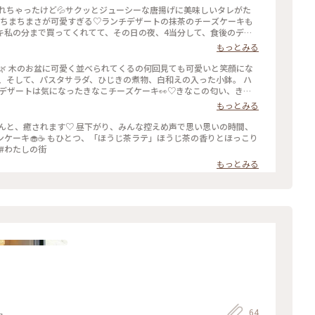
忘れちゃったけど💦サクッとジューシーな唐揚げに美味しいタレがた
、ちまちまさが可愛すぎる♡ランチデザートの抹茶のチーズケーキも
キ私の分まで買ってくれてて、その日の夜、4当分して、食後のデザ
り食感がたまらない、しっかりした味で美味しかった♡お店全部が可
もっとみる
ことりっぷ #春風さんぽ #日和カフェ #週替わりランチ #カフェ
🌿 木のお盆に可愛く並べられてくるの何回見ても可愛いと笑顔にな
グ、そして、パスタサラダ、ひじきの煮物、白和えの入った小鉢。 ハ
チデザートは気になったきなこチーズケーキ👀♡きなこの匂い、きな
のランチコーヒーを飲んだ後、見た目にも可愛い「カフェオーレ」頼ん
もっとみる
いてある、また、行きたくなるお店です💠 #カフェ #スイーツ #
ェ
ほんと、癒されます♡ 昼下がり、みんな控えめ声で思い思いの時間、
ンケーキ🧁☕️ もひとつ、「ほうじ茶ラテ」ほうじ茶の香りとほっこり
 #わたしの街
もっとみる
64