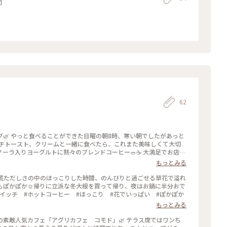
間
62
🌿 やっと食べることができた日曜の朝8時、寒い朝でしたがあっと
ンチトースト、クリームと一緒に食べたら、これまた美味しくて大切
ーラ入りヨーグルトに熱々のブレンドコーヒー🥗☕️ 大満足でお店を
たいお店です🌿 2026.1.25 #アグリカフェコモド #モーニン
もっとみる
コーヒー #カフェ
走の慌ただしさの中のほっこりした時間、のんびりと過ごせる草花で溢れ
もぽかぽか☺️帰りに立派な冬大根を買って帰り、夜はお鍋に半分おで
ドイッチ #ホットコーヒー #ほっこり #花でいっぱい #ぽかぽか
もっとみる
素敵人気カフェ「アグリカフェ コモド」🌿 テラス席ではワンち