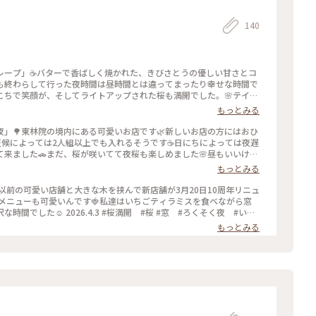
140
レープ」☕️バターで香ばしく焼かれた、きびさとうの優しい甘さとコ
も終わらして行った夜時間は昼時間とは違ってまったり幸せな時間で
こちで笑顔が、そしてライトアップされた桜も満開でした。🌸テイク
26.4.14 #ろうそく夜 #夜おやつメニュー #クレープ #コーヒ
もっとみる
ップ #ひみつの絶景
」🌳東林院の境内にある可愛いお店です🌿新しいお店の方にはおひ
天候によっては2人組以上でも入れるそうです☕️日にちによっては夜遅
行って来ました🚗まだ、桜が咲いてて夜桜も楽しめました🌸昼もいいけど
そく夜 #ひみつの絶景 #夜カフェ #桜 #カフェ
もっとみる
以前の可愛い店舗と大きな木を挟んで新店舗が3月20日10周年リニュ
、メニューも可愛いんです🍓私達はいちごティラミスを食べながら窓
間でした☺️ 2026.4.3 #桜満開 #桜 #窓 #ろくそく夜 #いち
もっとみる