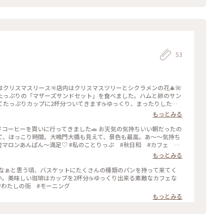
53
クリスマスリース🪅店内はクリスマスツリーとシクラメンの花🎄🌺
たっぷりの「マザーズサンドセット」を食べました。ハムと卵のサン
てたっぷりカップに2杯分ついてきます☕️ゆっくり、まったりしたい
んが来る人気のお店です😊 #マザーズ #マザーズサンド #カフ
もっとみる
ドコーヒーを買いに行ってきました🚗 お天気の気持ちいい朝だったの
て、ほっこり時間。大鳴門大橋も見えて、景色も最高。あ〜〜気持ち
粒マロンあんぱん〜満足♡ #私のことりっぷ #秋日和 #カフェ #
もっとみる
いなぁと思う頃、バスケットにたくさんの種類のパンを持って来てく
。美味しい珈琲はカップを2杯分☕️ゆっくり出来る素敵なカフェな
 #わたしの街 #モーニング
もっとみる