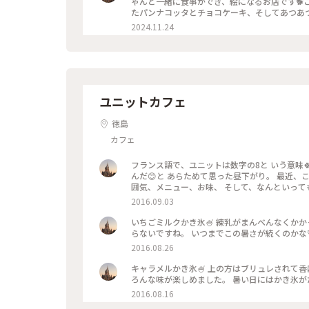
ゃんと一緒に食事ができ、絵になるお店です🐕
たパンナコッタとチョコケーキ、そしてあつあつ
ーヒー #ハーブ農園 #素敵カフェ
2024.11.24
ユニットカフェ
徳島
カフェ
フランス語で、ユニットは数字の8と いう意味
んだ😊と あらためて思った昼下がり。 最近
2016.09.03
いちごミルクかき氷🍧 練乳がまんべんなくか
らないですね。 いつまでこの暑さが続くのかな
2016.08.26
キャラメルかき氷🍧 上の方はブリュレされて香
2016.08.16