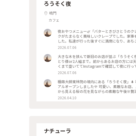
ろうそく夜
鳴門
カフェ
夜おやつメニュー🌿「バターときびさとうのク
クがたまらなく美味しいクレープでした。家事
した。私達が行った後すぐに満席になり、あち
アウトのフィナンシェも買って帰りました。☺️ 20
2026.07.06
ー #カフェ #夜カフェ #桜 #桜ライトア
大きな木を挟んで新旧のお店が並ぶ「ろうそく夜
とり様or2人組まで。前からあるお店の方には
くまで空いててInstagramで確認して夜に
夜もまた素敵💡です🌳 2026.4.14 #ろう
2026.07.06
種蒔大師東林院の境内にある「ろうそく夜」🌲 
アルオープンしました🌹 可愛い、素敵なお店
から見える桜の花を見ながらの素敵な午後🌸贅沢な時
ごティラミス #ラテ #景色
2026.04.10
ナチューラ