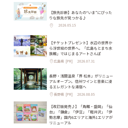
【旅先診断】あなたの“いま”にぴった
りな旅先が見つかる♪
2026.05.15
【チケットプレゼント】水辺の世界か
ら浮世絵の世界へ。「広島もとまち水
族館」ではじまるアートさんぽ
広島県
[PR]
2026.07.31
長野・浅間温泉「界 松本」がリニュー
アルオープン。信州ワインと音楽に浸
るエレガントな湯宿へ
長野県
[PR]
2026.08.05
【改訂版発売♪】「角館・盛岡」「仙
台」「鎌倉」「伊豆」「軽井沢」「伊
勢志摩」国内6エリアと海外1エリアが
リニューアル