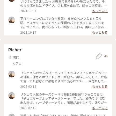
す。次から次とお客さんが来る人気のお店です😊 #マザーズ
いに行ってきました🚗 お天気の気持ちいい朝だったので、そ
#マザーズサンド #カフェ #モーニング #わたしの街 #ク
のまま海を見にドライブ。少し車を止めて、ほっこり時間。大
リスマス
鳴門大橋も見えて、景色も最高。あ〜〜気持ちいい〜✨帰って
2021.11.07
もっとみる
から、自分に買った期間限定🌰粒マロンあんぱん〜満足♡ #私
のことりっぷ #秋日和 #カフェ #コーヒー #テイクアウ
平日モーニングはパン食べ放題🍞 まだ食べたいなぁと思う
ト #パン #海
頃、バスケットにたくさんの種類のパンを持って来てくれま
す。ついつい、食べちゃって、お腹いっぱい。美味しい珈琲は
カップを2杯分☕️ゆっくり出来る素敵なカフェなんです😊 #私
2021.10.17
もっとみる
のことりっぷ #珈琲 #カフェ #わたしの街 #モーニング
Richer
46
鳴門
カフェ
リシェさんのラズベリーホワイトチョコマフィン🧁ラズベリー
の甘酸っぱさとホワイトチョコが合う、美味し♡そして、お店
で使ってた器などが破格の値段で売られてて、一目惚れして買
ったお皿、たったの100円🌿マフィンにぴったりの小さなお
2023.02.15
もっとみる
皿。それからはお菓子、和菓子、何をのせても可愛く見える、
いい買い物しました♡ #Myことりっぷ #マフィン #リシェ #
リシェの人気のチーズケーキは毎日1種日替わり🧁この日は
カフェ #わたしの街
「チョコマーブルレアチーズケーキ」でした。即決です（笑）
飲み物は、ハーブティー🌿でも、記憶があやふやで、香りがチ
ョコ？味がチョコ？美味しかったのと、こんなハーブティーが
2023.02.15
もっとみる
あるんだ💡美味しい〜と思ったのしか覚えていません😅2月か
ら新体制になった、リシェさん🌿素敵で美味しいのは変化な
可愛いお店の「まぜごはんランチ」 鶏から揚げハーブレモン