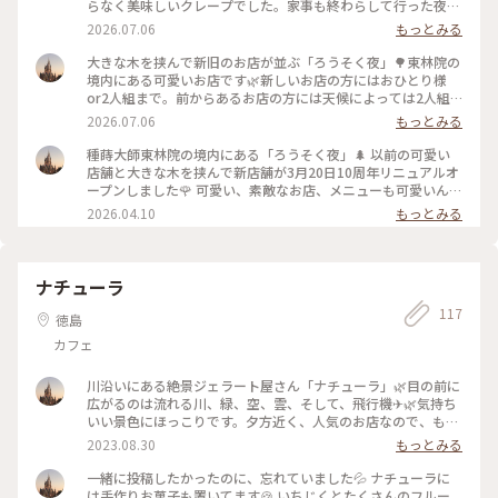
らなく美味しいクレープでした。家事も終わらして行った夜時
間は昼時間とは違ってまったり幸せな時間でした。私達が行っ
2026.07.06
もっとみる
た後すぐに満席になり、あちこちで笑顔が、そしてライトアッ
プされた桜も満開でした。🌸テイクアウトのフィナンシェも買
大きな木を挟んで新旧のお店が並ぶ「ろうそく夜」🌳東林院の
って帰りました。☺️ 2026.4.14 #ろうそく夜 #夜おやつメニ
境内にある可愛いお店です🌿新しいお店の方にはおひとり様
ュー #クレープ #コーヒー #カフェ #夜カフェ #桜 #
or2人組まで。前からあるお店の方には天候によっては2人組
桜ライトアップ #ひみつの絶景
以上でも入れるそうです☕️日にちによっては夜遅くまで空いて
2026.07.06
もっとみる
てInstagramで確認して夜に行って来ました🚗まだ、桜が咲い
てて夜桜も楽しめました🌸昼もいいけど夜もまた素敵💡です🌳
種蒔大師東林院の境内にある「ろうそく夜」🌲 以前の可愛い
2026.4.14 #ろうそく夜 #ひみつの絶景 #夜カフェ #桜 #
店舗と大きな木を挟んで新店舗が3月20日10周年リニュアルオ
カフェ
ープンしました🌹 可愛い、素敵なお店、メニューも可愛いん
です🍓私達はいちごティラミスを食べながら窓から見える桜の
2026.04.10
もっとみる
花を見ながらの素敵な午後🌸贅沢な時間でした☺️ 2026.4.3 #桜
満開 #桜 #窓 #ろくそく夜 #いちごティラミス #ラテ #
景色
ナチューラ
117
徳島
カフェ
川沿いにある絶景ジェラート屋さん「ナチューラ」🌿目の前に
広がるのは流れる川、緑、空、雲、そして、飛行機✈︎🌿気持ち
いい景色にほっこりです。夕方近く、人気のお店なので、もぅ
少なくなってるかなぁと思いながら行くと良かった、ありまし
2023.08.30
もっとみる
た🎵私はキャラメルナッツにチョコチップ、大好きな組み合わ
せにやたー😊 庭に設置されたコンテナは外の席🪑もっと川に
一緒に投稿したかったのに、忘れていました💦 ナチューラに
近くて、風を感じながら楽しめます。いい景色にまた、ほっこ
は手作りお菓子も置いてます🍪 いちじくとたくさんのフルー