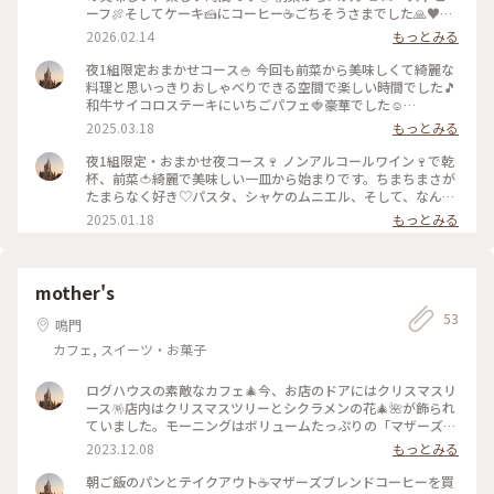
ーフ🍖そしてケーキ🍰にコーヒー☕️ごちそうさまでした🙏♥️美
味しい料理とこの空間でストレス発散✨月1回行けたらいい
2026.02.14
もっとみる
な、今年もお世話になりたい大切なお店です☺️☺️☺️☺️
2026.1.19 #くつろぎキッチンSUUCO #1組限定 #おまかせコ
夜1組限定おまかせコース🍚 今回も前菜から美味しくて綺麗な
ース
料理と思いっきりおしゃべりできる空間で楽しい時間でした🎵
和牛サイコロステーキにいちごパフェ🍓豪華でした☺️
2025.2.21 #くつろぎキッチンSUUCO #夜1組限定おまかせコー
2025.03.18
もっとみる
ス #大好きな店
夜1組限定・おまかせ夜コース🍷 ノンアルコールワイン🍷で乾
杯、前菜🍅綺麗で美味しい一皿から始まりです。ちまちまさが
たまらなく好き♡パスタ、シャケのムニエル、そして、なんと
GODIVAのエクレア🍫がデザートに🎵今年も沢山お世話にな
2025.01.18
もっとみる
り、そして、来年もよろしくと挨拶をして笑顔で帰って来まし
た。ここは私達の秘密基地なんです✨この日は変な空の寒い日
でした。よーく見ると薄ーーーい虹が出てたんです。虹を見る
と良いことがある、あ！あった！そんな日でした☺️
mother's
2024.12.26 #くつろぎキッチンSUUCO #夜1組限定 #秘密基
53
地 #虹
鳴門
カフェ, スイーツ・お菓子
ログハウスの素敵なカフェ🎄今、お店のドアにはクリスマスリ
ース🪅店内はクリスマスツリーとシクラメンの花🎄🌺が飾られ
ていました。モーニングはボリュームたっぷりの「マザーズサ
ンドセット」を食べました。ハムと卵のサンドとサラダ🥗マザ
2023.12.08
もっとみる
ーズブレンドはポットに入ってたっぷりカップに2杯分ついて
きます☕️ゆっくり、まったりしたい朝にはぴったりのセットで
朝ご飯のパンとテイクアウト☕️マザーズブレンドコーヒーを買