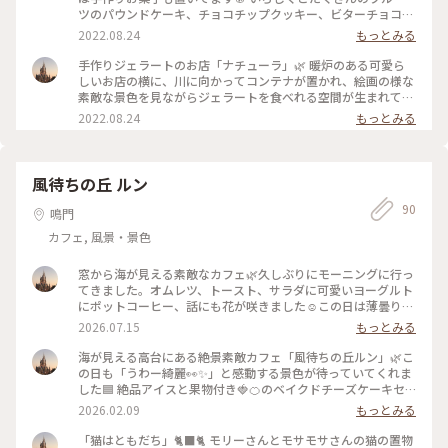
りでした♡ #カメラ旅 #私のことりっぷ旅 #美しい町 #わ
ツのパウンドケーキ、チョコチップクッキー、ビターチョコク
たしの町 #ナチューラ #ジェラート
ッキー♡友達が買ってくれてて帰りに渡してくれました。素敵
2022.08.24
もっとみる
な日の終わりでした🌿 #ありがとう #私のことりっぷ2022 #
アートみたいな景色 #Myことりっぷ #ナチューラ #焼き菓
手作りジェラートのお店「ナチューラ」🌿 暖炉のある可愛ら
子
しいお店の横に、川に向かってコンテナが置かれ、絵画の様な
素敵な景色を見ながらジェラートを食べれる空間が生まれてい
ました🌲 暑い日の夕方でしたが、気持ちのいい風がそよそよ
2022.08.24
もっとみる
と流れ、どこか遠くに来たようなそんな気持ちになりました。
流石にジェラートはあっという間に溶け出し、友達と笑いなが
ら急いで食べました（笑）流れる川と風が感じれる特等席、隣
には大好きな友達、本当に、素敵な時間を過ごせるお店です🌿
風待ちの丘 ルン
#ナチューラ #私のことりっぷ2022 #アートみたいな景色
90
#Myことりっぷ #わたしの街 #ジェラート #カフェ #絶景
鳴門
カフェ, 風景・景色
窓から海が見える素敵なカフェ🌿久しぶりにモーニングに行っ
てきました。オムレツ、トースト、サラダに可愛いヨーグルト
にポットコーヒー、話にも花が咲きました☺️この日は薄曇りの
天気、海は水色、どこまでも穏やかや海でした🩵庭にはピン
2026.07.15
もっとみる
ク、白の水蓮が満開🪷気持ちのいい景色にも癒されました。
2026.5.21 #風待ちの丘ルン #絶景 #海 #モーニング #可
海が見える高台にある絶景素敵カフェ「風待ちの丘ルン」🌿こ
愛い #ひみつの絶景
の日も「うわー綺麗👀✨」と感動する景色が待っていてくれま
した🟦 絶品アイスと果物付き🍓🍊のベイクドチーズケーキセ
ット、そして2杯は入ってる嬉しいポットコーヒー☕️で、ほっ
2026.02.09
もっとみる
こり楽しい昼下がりでした☺️☺️ #風待ちの丘ルン #ことりっ
ぷと一緒 #ケーキセット #ポットコーヒー #カフェ #海
「猫はともだち」🐈‍⬛🐈 モリーさんとモサモサさんの猫の置物