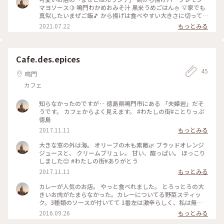
し。お店は今も前も素敵のまま💠 2023.2.4 #ファンタジーの世
マヨソース🍋 鳴門わかめおみそ汁 黒米うめごはん🍚 💡家でも
界 #リシェ #カフェ #チーズケーキ #チーズケーキ毎日1
真似したいまぜご飯🎵 から揚げは食べやすい大きさに切って
種日替わり #ハーブティー
くれてて食べやすくて、ハーブレモンマヨソースがさっぱりし
2021.07.22
もっとみる
て美味しかったです😊 あつあつで運ばれてくるお味噌汁に珈
琲はもろ私好み♡涼しい部屋で熱々をふーふーしながら飲める
って贅沢😊ランチ+100円でコーヒーが飲めるのも嬉しいサー
ビス。窓から見えるなんでもない景色もとっても綺麗で癒され
Cafe.des.epices
ました🌲 #カフェ #夏色さがし #ランチ #わたしの街 #リ
45
シェ
鳴門
カフェ
知らなかったのですが‥ 徳島県鳴門市にある 「夫婦岩」だそ
うです。 カフェからよく見えます。 #わたしの街#ことりっぷ
徳島
2017.11.11
もっとみる
大きな窓の外は海。 オリーブの木も素敵🌿 ブラッドオレンジ
ジュースと、 クリームブリュレ。 甘い、酸っぱい。 ほっこり
しました😊 #わたしの街#ありがとう
2017.11.11
もっとみる
カレーが人気のお店。 やっと食べれました。 とろっとろの大
きいお肉がたまらなかった。カレーについてる野菜スティッ
ク。3種類のソースが付いてて 1番左は激辛らしく、私は無
理。 友達は「後でくるぅ〜」と。 デザートは本日のケーキ。
2016.09.26
もっとみる
栗がゴロゴロ入ったチーズケーキ。 サイフォン式、ソフトブ