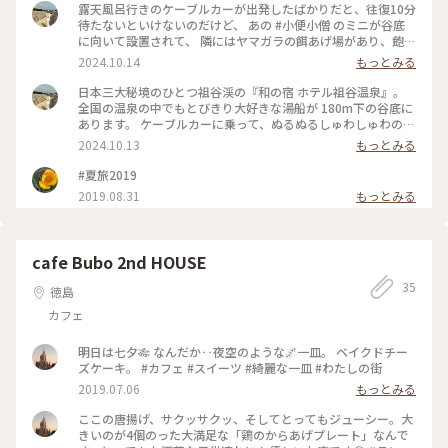
露天風呂行きのケーブルカーが出発したばかりだと、往復10分
待たないといけないのだけど、 あの #小便小僧 のミニが谷底
に向いて設置されて、 隣にはヤマガラの餌あげ場があり、飽き
ずに待てます。 #徳島#三好市#祖谷温泉#温泉手帖#ぬる湯#秘
2024.10.14
もっとみる
湯を守る会#ロープウェイに乗るAyu ケーブルカーだけど#祖
谷渓#日本三大秘境#和の宿ホテル祖谷温泉
日本三大秘境のひとつ祖谷渓の『和の宿 ホテル祖谷温泉』。
全国の温泉の中でもとびきり大好きな湯船が 180m下の谷底に
あります。 ケーブルカーに乗って、ぬるぬるしゅわしゅわの源
泉かけ流しの露天風呂へ。 アルカリ性単純硫黄泉でほんのり
2024.10.13
もっとみる
硫黄の香り。お肌つるっつるの美肌の湯♨︎ どの季節も美しい
渓谷。 冬の雪景色も綺麗みたいだけど、極上のぬる湯を楽しむ
#夏旅2019
なら冬以外に。 4枚目が先月のもの。 5枚目は8年前に初めて
2019.08.31
もっとみる
訪れた時のもの。去年から4代目の新しいケーブルカーに代わ
ってます。 #徳島#三好市#祖谷温泉#日本三大秘境#祖谷渓#和
の宿ホテル祖谷温泉#温泉手帖#ぬる湯#秘湯を守る会#ロープ
ウェイに乗るAyu ケーブルカーだけど#祖谷渓#Ayu桜#Ayu紅
cafe Bubo 2nd HOUSE
葉
35
徳島
カフェ
明日は七夕🎋 なんだか‥夜空のような🌌一皿。 ベイクドチー
ズケーキ。 #カフェ #スイーツ #綺麗な一皿 #わたしの街
2019.07.06
もっとみる
ここの唐揚げ、サクッサクッ、そしてとってもジューシー。大
きいのが4個のった大満足な「鶏のからあげプレート」なんで