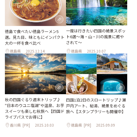
一度は行きたい四国の絶景スポッ
徳島で食べたい徳島ラーメン5
ト6選〜海・山・川の風景に癒や
選。見た目、味ともにインパクト
されて〜
大の一杯を食べ比べ
徳島県
2025.12.14
徳島県
2025.10.07
秋の四国ぐるり週末トリップ♪
四国1泊2日のスロートリップ♪瀬
"日本のウユニ塩湖"や温泉、お芋
戸内アート、秘湯、絶景をめぐる
スイーツも楽しむ秋旅へ【四国ド
旅へ【スタンプラリーも開催中】
ライブパスでお得に】
香川県
[PR]
2025.10.03
徳島県
[PR]
2025.09.09