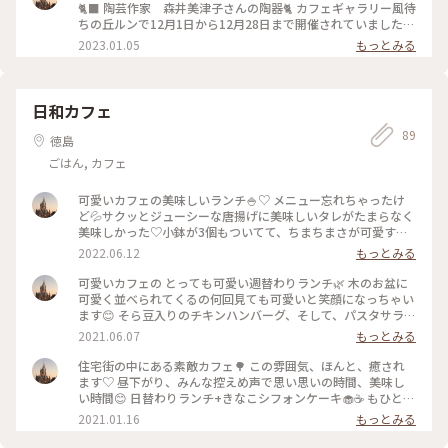
が見える店 #絶景
🐈‍⬛ 陶芸作家 森井美津子さんの陶器🐈 カフェギャラリー風待
ちの丘ルンで12月1日から12月28日まで開催されていました。
娘がモサモサさんの大ファンで連れて行ってくれました😊紙粘
2023.01.05
もっとみる
土で作られた猫の世界🐈‍⬛素敵です♡私は森井美津子さんの猫
のカップを買いました。家にある娘が使っている可愛い猫が描
かれたカップは森井美津子さんの作品と知り、より愛着が湧き
ました♡可愛いもの、素敵なものを見ると元気が出る私です。
日和カフェ
行けて本当に良かったなぁと思いました🚗 #ファンタジーの世
89
界 #モリーさん #モサモサさん #森井美津子さん #猫
徳島
#Myことりっぷ #わたしの街 #カフェギャラリー #風待ちの
ごはん, カフェ
丘ルン
可愛いカフェの美味しいランチ🍚♡ メニュー忘れちゃったけ
ど💦サクッとジューシーな唐揚げに美味しいタレがたまらなく
美味しかった♡小鉢が3個もついてて、ちまちまさが可愛すぎ
る♡ランチデザートの抹茶のチーズケーキも絶品でした🌿お会
2022.06.12
もっとみる
計の時、友達がパウンドケーキ私の分まで買ってくれてて、そ
の日の夜、4当分して、食後のデザートに食べました♡パサつ
可愛いカフェの とっても可愛い週替わりランチ🌿 木のお盆に
き全くなしのしっとり食感がたまらない、しっかりした味で美
可愛く並べられてくるの何回見ても可愛いと笑顔になっちゃい
味しかった♡お店全部が可愛くて気持ちは非日常になれるんで
ます😊 そら豆入りのチキンハンバーグ、そして、パスタサラ
す🌿 #Myことりっぷ #春風さんぽ #日和カフェ #週替わり
ダ、ひじきの煮物、白和えの入った小鉢。 ハンバーグも小さく
2021.06.07
もっとみる
ランチ #カフェ
て美味しい〜😊 食後のランチデザートは気になったきなこチ
ーズケーキ👀♡きなこの匂い、きなこ味のチーズケーキ🎵すご
住宅街の中にある素敵カフェ🌳 この雰囲気、ほんと、癒され
く美味しくて食後のランチコーヒーを飲んだ後、見た目にも可
ます♡ 昼下がり、みんな控えめ声で思い思いの時間、美味し
愛い「カフェオーレ」頼んじゃいました😊 可愛い、ほっこり
い時間😊 日替わりランチ+きなこシフォンケーキ🧁☕️ もひと
する食器も置いてある、また、行きたくなるお店です💠 #カフ
つ、「ほうじ茶ラテ」ほうじ茶の香りとほっこり甘さ、美味し
2021.01.16
もっとみる
ェ #スイーツ #ランチ #コーヒー #わたしの街 #日和カ
かったなぁ♡ #ランチ #カフェ #わたしの街
フェ