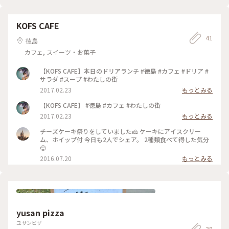
で、しばらくこの場所から海を眺めていました。 本当に素敵
な場所に連れてきてくれて ありがとう❣️happyさん❣️ #ことり
っぷ徳島#おやつの時間#夏色さがし
KOFS CAFE
41
徳島
カフェ, スイーツ・お菓子
【KOFS CAFE】本日のドリアランチ #徳島 #カフェ #ドリア #
サラダ #スープ #わたしの街
2017.02.23
もっとみる
【KOFS CAFE】 #徳島 #カフェ #わたしの街
2017.02.23
もっとみる
チーズケーキ祭りをしていました🧀 ケーキにアイスクリー
ム、ホイップ付 今日も2人でシェア。 2種類食べて得した気分
😊
2016.07.20
もっとみる
yusan pizza
ユサンビザ
38