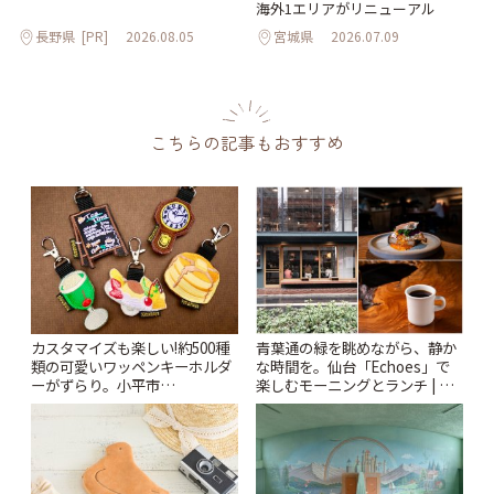
海外1エリアがリニューアル
長野県
[PR]
2026.08.05
宮城県
2026.07.09
こちらの記事もおすすめ
カスタマイズも楽しい!約500種
青葉通の緑を眺めながら、静か
類の可愛いワッペンキーホルダ
な時間を。仙台「Echoes」で
ーがずらり。小平市
楽しむモーニングとランチ | こ
「Kimamaya T&K」 | ことりっ
とりっぷ
ぷ