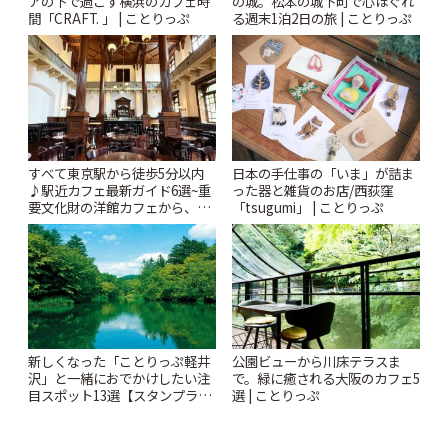
アの下で過ごす横浜のカフェ時
の城。松本の城下町で心ほぐれ
間「CRAFT. 」 | ことりっぷ
る週末1泊2日の旅 | ことりっぷ
すべて東京駅から徒歩5分以内
日本の手仕事の「いま」が詰ま
♪駅近カフェ最新ガイド6選~重
った器と雑貨のお店/西荻窪
要文化財の洋館カフェから、改
「tsugumi」 | ことりっぷ
札すぐのレトロ喫茶まで~ | こと
りっぷ
新しくなった「ことりっぷ軽井
公園ビューから川床テラスま
沢」と一緒におでかけしたい注
で。緑に癒される大阪のカフェ5
目スポット13選【スタンプラリ
選 | ことりっぷ
ー開催中】 | ことりっぷ