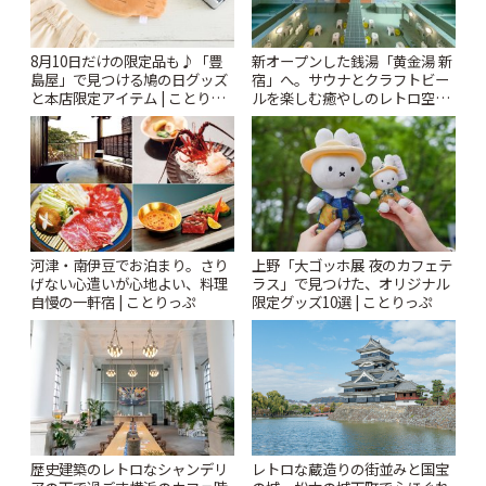
8月10日だけの限定品も♪「豊
新オープンした銭湯「黄金湯 新
島屋」で見つける鳩の日グッズ
宿」へ。サウナとクラフトビー
と本店限定アイテム | ことりっ
ルを楽しむ癒やしのレトロ空間
ぷ
| ことりっぷ
河津・南伊豆でお泊まり。さり
上野「大ゴッホ展 夜のカフェテ
げない心遣いが心地よい、料理
ラス」で見つけた、オリジナル
自慢の一軒宿 | ことりっぷ
限定グッズ10選 | ことりっぷ
歴史建築のレトロなシャンデリ
レトロな蔵造りの街並みと国宝