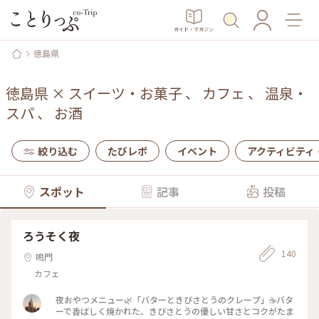
ガイド・マガジン
徳島県
徳島県
×
スイーツ・お菓子
、
カフェ
、
温泉・
スパ
、
お酒
絞り込む
たびレポ
イベント
アクティビティ
スポット
記事
投稿
ろうそく夜
140
鳴門
カフェ
夜おやつメニュー🌿「バターときびさとうのクレープ」☕️バタ
ーで香ばしく焼かれた、きびさとうの優しい甘さとコクがたま