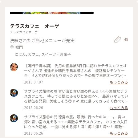
レンドに ぴったり。 窓の外からは海が見えて ほんと綺麗で、
また来たいお店です😊 #カフェ #コーヒー
テラスカフェ オーゲ
テラスカフェオーゲ
45
洗練されたご当地メニューが充実
鳴門
ごはん, カフェ, スイーツ・お菓子
【鳴門千鳥本舗】 先月の徳島旅3日目に訪れたテラスカフェオ
ーゲさんで 出逢えた鳴門千鳥本舗さんの「淡路島レモンケー
キ」 6人で訪れ6個入りだったので…その場で早速オープン(笑)
そしてキレイな海をバックに撮影出来ることなんて 滅多に無
2018.07.07
もっとみる
いと思い…空いている席をチョット拝借（^人^） パッケージ
には「Shin」の文字_φ(･_･ 神戸・三宮で有名な「ファクトリ
サプライズ旅⑬の参 青い海と青い空の見える ✨✨✨素敵なテラ
ー・シン」さんの 製造工場で生産されていると知り美味しい
スカフェで。 待ってる間にふらりとSHOPへ。 最近ハマってい
予感☆ 液鶏卵に加え液卵黄も使用しているからか 生地は黄色
る鯖缶を発見‼️ 美味しそう😋🍴💕 家に帰ってさっそく食べて
味が強い バター・アーモンドピール・🍋ジャム効果でしっと
みたら、すんごく 旨い！マジ旨！美味しかったです😋 もう少
2018.06.26
もっとみる
り(๑˃̵ᴗ˂̵) ジャムに残る🍋皮で爽やかな香りの美味しい🍋ケー
し買えばよかったと……後悔中。 happyさん、また行きます‼️
キ☆ この場をお借りし…今回☔️被害を受けた方々に 一日も早
その時に、買います‼️ #ことりっぷ徳島
サプライズ旅⑬の弐 徳島の旅。最後に行ったのは……。 青い
く平穏な日々の生活が戻りますよう これ以上被害が拡大しま
海と青い空の見える ✨✨✨素敵なテラスカフェ。 カフェの入口
せぬよう願っております （🍋ケーキシリーズ:102） #レモンケ
に立った途端、 一面に見える海！海！海！海！海～！ 素敵す
ーキ #レモンケーキシリーズ #夏色さがし #d-maruレモンケー
ぎる～と眺めていたら５人が居ない‼️ 振り向くと 美味しそうな
2018.06.26
もっとみる
キ図鑑
ケーキを選びに向かって颯爽と。 あまりにも帰ってこないの