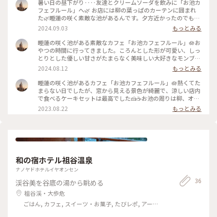
暑い日の昼下がり‥‥友達とクリームソーダを飲みに「お池カ
フェフルール」へ🌿 お店には柳の葉っぱのカーテンに囲まれ
た🌿睡蓮の咲く素敵な池があるんです。夕方近かったのでもぅ
咲いてないかな？と見てたら一輪咲いてくれてました🪷冷たく
2024.09.03
もっとみる
て美味しい見た目も涼しいクリームソーダ身に染みました🍹☺️
#お池カフェフルール #クリームソーダ #睡蓮の咲く池のあ
睡蓮の咲く池がある素敵なカフェ「お池カフェフルール」🪷お
るカフェ #ことりっぷ旅2024 #透明の世界
やつの時間に行ってきました。ころんとした形が可愛い、しっ
とりとした優しい甘さがたまらなく美味しい大好きなモンブラ
ン🌰もぅ売り切れてるかなぁと話しながらダメ元で注文した
2024.08.12
もっとみる
ら‥まだありました、ありました🎵良かったね〜☺️って言いな
がら、時々池に咲く睡蓮を見ながら美味しい楽しい時間を過ご
睡蓮の咲く池があるカフェ「お池カフェフルール」🪷熱くてた
してきました。睡蓮は午前中に咲くそうですが、まだ咲くてい
まらない日でしたが、窓から見える景色が綺麗で、涼しい店内
る花もあり嬉しかったです🪷 #お池カフェフルール #池 #睡
で食べるケーキセットは最高でした🍰☕️お池の周りは柳、オリ
蓮 #モンブラン #ことりっぷ旅2024
ーブの葉っぱの緑のカーテンで囲まれています。モンブランも
2023.08.22
もっとみる
可愛くて、美味しくて、幸せな午後でした。🌿 #私のことりっ
ぷ旅 #美しい町 #お池カフェフルール #池のあるカフェ
#モンブラン #わたしの町 #カフェ
和の宿ホテル祖谷温泉
ナノヤドホテルイヤオンセン
36
渓谷美を谷底の湯から眺める
祖谷渓・大歩危
ごはん, カフェ, スイーツ・お菓子, たびレポ, アー
ト・カルチャー, 風景・景色, 温泉・スパ, おみやげ