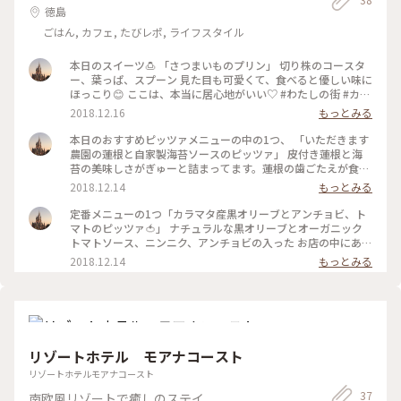
徳島
ごはん, カフェ, たびレポ, ライフスタイル
本日のスイーツ🍮 「さつまいものプリン」 切り株のコースタ
ー、葉っぱ、スプーン 見た目も可愛くて、食べると優しい味に
ほっこり😊 ここは、本当に居心地がいい♡ #わたしの街 #カフ
ェ #ピザ
2018.12.16
もっとみる
本日のおすすめピッツァメニューの中の1つ、 「いただきます
農園の蓮根と自家製海苔ソースのピッツァ」 皮付き蓮根と海
苔の美味しさがぎゅーと詰まってます。蓮根の歯ごたえが食欲
をそそります😊 #わたしの街 #カフェ #古民家
2018.12.14
もっとみる
定番メニューの1つ「カラマタ産黒オリーブとアンチョビ、ト
マトのピッツァ🍅」 ナチュラルな黒オリーブとオーガニック
トマトソース、ニンニク、アンチョビの入った お店の中にある
釜で焼かれた薄めのカリッと焼かれたピッツァです。 このピッ
2018.12.14
もっとみる
ツァメニューの下に‥ビールが飲みたくなります‥の文字。確
かに🍺（笑） オリーブオイルをかけてパクっ。 ん〜たまらな
く、美味しい😊 #カフェ #わたしの街
リゾートホテル モアナコースト
リゾートホテルモアナコースト
37
南欧風リゾートで癒しのステイ