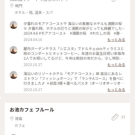
鳴門
ホテル・宿, 温泉・スパ
夕暮れのモアナコースト🌴 海沿いの素敵なホテルも満開の桜
🌸 夕暮れ時、ホテルの灯りと満開の桜がとっても綺麗でした✨
2024.4.6 #モアナコースト #満開の桜 #わたしの街 #春い
ろさがし
2024.04.10
もっとみる
屋内ガーデンテラス「シエスタ」でドルチェ🍰☕️ティラミスと
柿のコンポートとホットコーヒー。友達のお誕生日祝い㊗️毎年
2人でお祝いしてるけど、今年は節目の年だから、少し特別な
ことができたらいいなと思っていたら、友達から、「久しぶり
2023.10.27
もっとみる
にモナアコース行けへん？」と。これはluckyとその旨を伝え
たら、ケーキ皿にはhappy birthdayのチョコ文字🤎こういう
海沿いのリゾートホテル「モアナコースト」🟦 高台にあるレ
の、嬉しいですよね☺️たまたまこの日はシエンタでドルチェが
ストラン「フィッシュボーン」で「ランチAコース」を食べに
食べれるサービスをしててluckyでした。そして、この日は私
行きました🎵 ＊前菜3種＊選べるパスタ（オーリオオーリオ）
達だけ、2人じめの素敵な楽しい時間を過ごすことができまし
＊メイン・すだち鶏のロースト🍸ここのフォカッチャが大好き
2023.10.27
もっとみる
た。おめでとう🎈満足して、ホテルの方にありがとうと感謝を
で、私達4個も食べちゃいました（笑）喋りながらオリーブオ
伝えると、また、笑顔を頂きました☺️ほんと、素敵なホテルの
イルをつけて食べてたら‥‥おかわりも断らず（笑）塩加減と
素敵な時間でした😊 #モアナコースト #フィッシュボーン #
もちふわの食感がたまりません🍞料理は目にも鮮やかで、美味
屋内ガーデンテラス #シエンタ #ドルチェタイム #おめで
しくて、満足なコースでした。この日、屋内ガーデンテラスで
お池カフェ フルール
とう㊗️ #私のことりっぷ旅 #秋さんぽ #ホテル
ドルチェを食べれるとこのこと、移動して、スイーツタイムも
37
楽しんで、2度美味しさを味わってきました😊 #モアナコース
徳島
ト #フィッシュボーン #ランチAコース #ランチ #ホテ
カフェ
ル #屋内ガーデンテラス #私のことりっぷ旅 #秋さんぽ
#お祝い