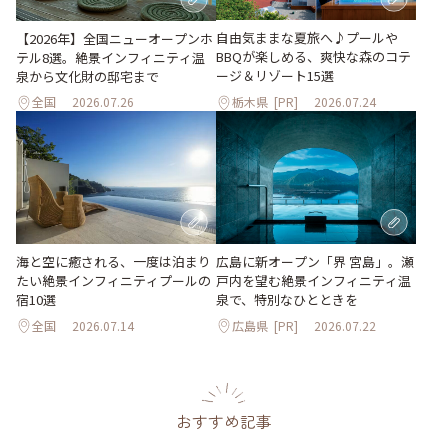
自由気ままな夏旅へ♪プールや
【2026年】全国ニューオープンホ
BBQが楽しめる、爽快な森のコテ
テル8選。絶景インフィニティ温
ージ＆リゾート15選
泉から文化財の邸宅まで
全国
2026.07.26
栃木県
[PR]
2026.07.24
海と空に癒される、一度は泊まり
広島に新オープン「界 宮島」。瀬
たい絶景インフィニティプールの
戸内を望む絶景インフィニティ温
宿10選
泉で、特別なひとときを
全国
2026.07.14
広島県
[PR]
2026.07.22
おすすめ記事