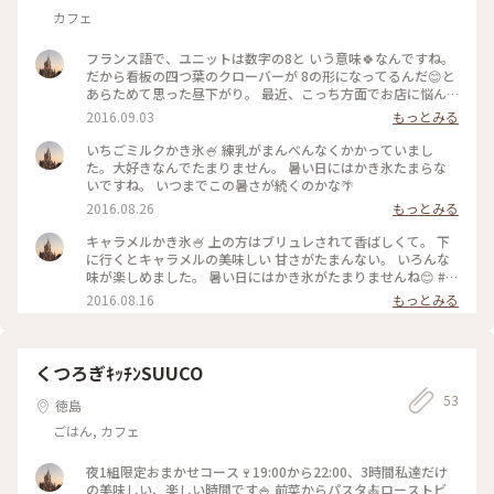
カフェ
フランス語で、ユニットは数字の8と いう意味🍀なんですね。
だから看板の四つ葉のクローバーが 8の形になってるんだ😊と
あらためて思った昼下がり。 最近、こっち方面でお店に悩ん
だらここみたいになってきました。 お店の雰囲気、メニュ
2016.09.03
もっとみる
ー、お味、 そして、なんといってもお店の方の 優しい笑顔に
いつも癒されます🍀 #ランチ
いちごミルクかき氷🍧 練乳がまんべんなくかかっていまし
た。大好きなんでたまりません。 暑い日にはかき氷たまらな
いですね。 いつまでこの暑さが続くのかな🌴
2016.08.26
もっとみる
キャラメルかき氷🍧 上の方はブリュレされて香ばしくて。 下
に行くとキャラメルの美味しい 甘さがたまんない。 いろんな
味が楽しめました。 暑い日にはかき氷がたまりませんね😊 #ひ
んやり #カフェ
2016.08.16
もっとみる
くつろぎｷｯﾁﾝSUUCO
53
徳島
ごはん, カフェ
夜1組限定おまかせコース🍷19:00から22:00、3時間私達だけ
の美味しい、楽しい時間です🍚 前菜からパスタ🍝ローストビ