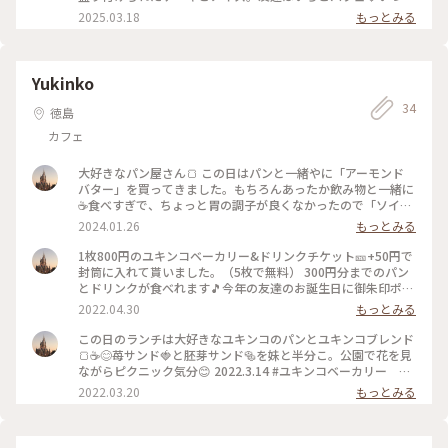
の様に笑顔でお見送り、ほんと素敵なカフェです☕️ 2025.2.20
2025.03.18
もっとみる
#コトコトカフェ #サンキャッチャー #虹 #ケーキセッ
ト #いちごパフェ #カフェ
Yukinko
34
徳島
カフェ
大好きなパン屋さん🍞 この日はパンと一緒やに「アーモンド
バター」を買ってきました。もちろんあったか飲み物と一緒に
☕️食べすぎで、ちょっと胃の調子が良くなかったので「ソイラ
テ」にしました。熱々を入れてくれるので長い時間楽しめるの
2024.01.26
もっとみる
も好き☕️お店の前のクリスマスリースが扉に映えてとっても可
愛らしかったです🎄 #ゆきんこベーカリー #ソイラテ #パ
1枚800円のユキンコベーカリー&ドリンクチケット🎫+50円で
ン #パン屋 #カフェ #わたしの街
封筒に入れて貰いました。（5枚で無料） 300円分までのパン
とドリンクが食べれます🎵今年の友達のお誕生日に御朱印ポー
チと大好きなユキンコのチケットをプレゼントしました。「行
2022.04.30
もっとみる
ってきたよーありがとう😊🍞☕️」の言葉と一緒に写真も♡喜ん
で貰えるって、ほんと、嬉しいものですね😊♡ #ユキンコベー
この日のランチは大好きなユキンコのパンとユキンコブレンド
カリーチケット #Myことりっぷ #わたしの街 #パン屋 #
🍞☕️😊苺サンド🍓と胚芽サンド🥯を妹と半分こ。公園で花を見
誕生日 #プレゼント
ながらピクニック気分😊 2022.3.14 #ユキンコベーカリー #
ユキンコブレンド #苺サンド #ピクニック #わたしの街
2022.03.20
もっとみる