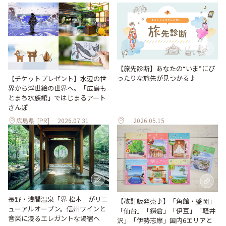
【旅先診断】あなたの“いま”にぴ
ったりな旅先が見つかる♪
【チケットプレゼント】水辺の世
界から浮世絵の世界へ。「広島も
とまち水族館」ではじまるアート
さんぽ
広島県
[PR]
2026.07.31
2026.05.15
長野・浅間温泉「界 松本」がリニ
【改訂版発売♪】「角館・盛岡」
ューアルオープン。信州ワインと
「仙台」「鎌倉」「伊豆」「軽井
音楽に浸るエレガントな湯宿へ
沢」「伊勢志摩」国内6エリアと