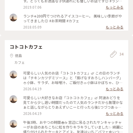
す。とってもお洒落な子供連れにも優しいお店です😊 #ランチ
#わたしの街 #ここの唐揚げ大好き
2019.07.06
もっとみる
ランチ➕200円でつけれるアイスコーヒー。 美味しい季節がや
ってきました😊 #お茶時間 #カフェ
2018.05.09
もっとみる
コトコトカフェ
34
徳島
カフェ
可愛らしい人気のお店「コトコトカフェ」🌿 この日のランチ
は「チキンカツデミソース」と「揚げなすおろしハンバーグ」
🍚小鉢、サラダ、お味噌汁、ご飯付き🥗小鉢はかぼちゃ、ひじ
き、サラダは野菜サラダ、マカロニサラダ、そして、コロッケ
2026.04.19
もっとみる
までついていました☺️どれから食べようか、そんなのも幸せで
話も弾みます☺️ランチ➕デザートとコーヒー、2種類のケーキ
可愛らしい大好きなお店「コトコトカフェ」🌿 阿波おどりを
にアイス付き、もぅ、幸せでした☺️また行きたいです🌿
見てから少し遅い時間だったので人気のランチだから無理かな
2026.4.18 #コトコトカフェ #ランチ #デザート #アイスコ
ぁと話しながらとりあえずいこーと行ったら後1つづつあって
ーヒー #可愛らしいお店
良かったです☺️（すぐ後に来た方ごめんなさい🙏）奥さんも本
2026.04.19
もっとみる
当に可愛らしくて癒される〜いつも覚えてくださってて嬉しい
です☺️季節の花が飾られ、見てるだけで幸せ気分になれるお店
午後3時、おやつの時間🧁☕️ 窓辺に吊るされたサンキャッチャ
です🌹 2026.4.18 #コトコトカフェ #カフェ #可愛い #季
ーがお店のあちこちに虹を作りキラキラしていました✨ 綺麗に
節の花 #癒される大好きなお店
盛り付けられたケーキとアイス。友達はいちごパフェ🍓いつも