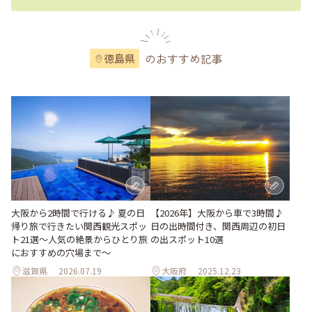
のおすすめ記事
徳島県
大阪から2時間で行ける♪ 夏の日
【2026年】大阪から車で3時間♪
帰り旅で行きたい関西観光スポッ
日の出時間付き、関西周辺の初日
ト21選～人気の絶景からひとり旅
の出スポット10選
におすすめの穴場まで～
滋賀県
2026.07.19
大阪府
2025.12.23