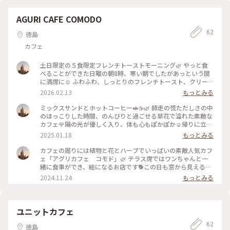
AGURI CAFE COMODO
62
徳島
カフェ
土日限定の５食限定フレンチトーストモーニング🌿 やっと食
べることができた日曜の朝8時、寒い朝でしたがあっという間
に満席に☺️ ふわふわ、しっとりのフレンチトースト、クリー
ムと一緒に食べたら、これまた美味しくて大切に食べてました
2026.02.13
もっとみる
（笑）サラダにフルーツ、グラノーラ入りヨーグルトに熱々の
ブレンドコーヒー🥗☕️ 大満足でお店を出る時には行列ができて
ミックスサンドとホットコーヒー🥪☕️🌿 師走の慌ただしさの中
いました。また、並んでも来たいお店です🌿 2026.1.25 #アグ
のほっこりした時間、のんびりと過ごせる草花で溢れた素敵な
リカフェコモド #モーニング #土日限定フレンチトーストモ
カフェ🌹陽の光が優しく入り、体も心もぽかぽか☺️帰りに立派
ーニング #コーヒー #カフェ
な冬大根を買って帰り、夜はお鍋に半分おでんにしました🍲 #
2025.01.18
もっとみる
アグリカフェコモド #サンドイッチ #ホットコーヒー #ほ
っこり #花でいっぱい #ぽかぽか
カフェの周りには植物と花とハーブでいっぱいの素敵人気カフ
ェ「アグリカフェ コモド」🌿 テラス席ではワンちゃんと一
緒に食事ができ、絵になるお店です🐕この日も窓から見える景
色がほんと綺麗で🌺ちょこんとハーブがのったパンナコッタと
2024.11.24
もっとみる
チョコケーキ、そしてあつあつ珈琲で癒された午後でした☺️ #
アグリカフェコモド #カフェ #コーヒー #ハーブ農園 #
素敵カフェ
ユニットカフェ
62
徳島