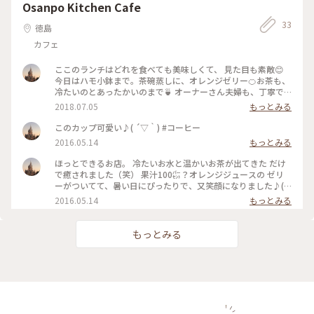
Osanpo Kitchen Cafe
33
徳島
カフェ
ここのランチはどれを食べても美味しくて、 見た目も素敵😊
今日はハモ小鉢まで。茶碗蒸しに、オレンジゼリー🍊お茶も、
冷たいのとあったかいのまで🍵 オーナーさん夫婦も、丁寧で
笑顔が素敵。 いつ行っても賑わっている素敵な大好きなカフ
2018.07.05
もっとみる
ェです☕️ #カフェ #ランチ #大好きなお店
このカップ可愛い♪( ´▽｀) #コーヒー
2016.05.14
もっとみる
ほっとできるお店。 冷たいお水と温かいお茶が出てきた だけ
で癒されました（笑） 果汁100㌫？オレンジジュースの ゼリ
ーがついてて、暑い日にぴったりで、又笑顔になりました♪(
´▽｀) #ランチ
2016.05.14
もっとみる
もっとみる