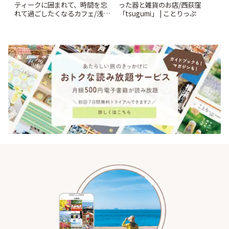
ティークに囲まれて、時間を忘
った器と雑貨のお店/西荻窪
れて過ごしたくなるカフェ/浅草
「tsugumi」 | ことりっぷ
「annorum cafe」 | ことりっぷ