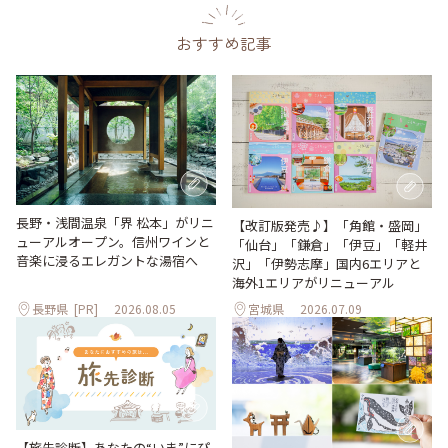
おすすめ記事
長野・浅間温泉「界 松本」がリニ
【改訂版発売♪】「角館・盛岡」
ューアルオープン。信州ワインと
「仙台」「鎌倉」「伊豆」「軽井
音楽に浸るエレガントな湯宿へ
沢」「伊勢志摩」国内6エリアと
海外1エリアがリニューアル
長野県
[PR]
2026.08.05
宮城県
2026.07.09
【旅先診断】あなたの“いま”にぴ