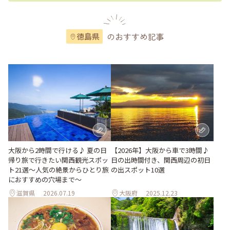
のおすすめ記事
徳島県
大阪から2時間で行ける♪ 夏の日
【2026年】大阪から車で3時間♪
帰り旅で行きたい関西観光スポッ
日の出時間付き、関西周辺の初日
ト21選～人気の絶景からひとり旅
の出スポット10選
におすすめの穴場まで～
滋賀県
2026.07.19
大阪府
2025.12.23