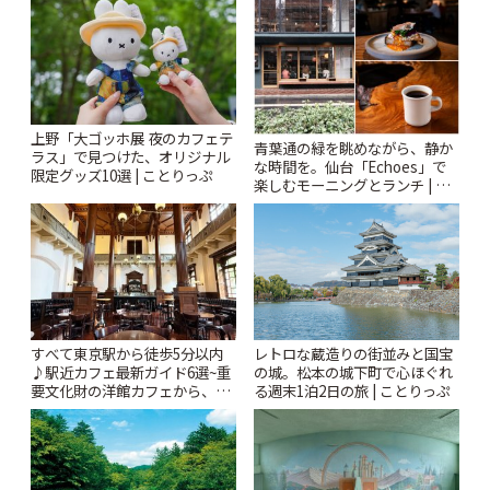
ぷ
上野「大ゴッホ展 夜のカフェテ
青葉通の緑を眺めながら、静か
ラス」で見つけた、オリジナル
な時間を。仙台「Echoes」で
限定グッズ10選 | ことりっぷ
楽しむモーニングとランチ | こ
とりっぷ
すべて東京駅から徒歩5分以内
レトロな蔵造りの街並みと国宝
♪駅近カフェ最新ガイド6選~重
の城。松本の城下町で心ほぐれ
要文化財の洋館カフェから、改
る週末1泊2日の旅 | ことりっぷ
札すぐのレトロ喫茶まで~ | こと
りっぷ