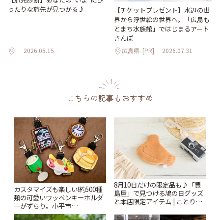
ったりな旅先が見つかる♪
【チケットプレゼント】水辺の世
界から浮世絵の世界へ。「広島も
とまち水族館」ではじまるアート
さんぽ
2026.05.15
広島県
[PR]
2026.07.31
こちらの記事もおすすめ
8月10日だけの限定品も♪「豊
カスタマイズも楽しい!約500種
島屋」で見つける鳩の日グッズ
類の可愛いワッペンキーホルダ
と本店限定アイテム | ことりっ
ーがずらり。小平市
ぷ
「Kimamaya T&K」 | ことりっ