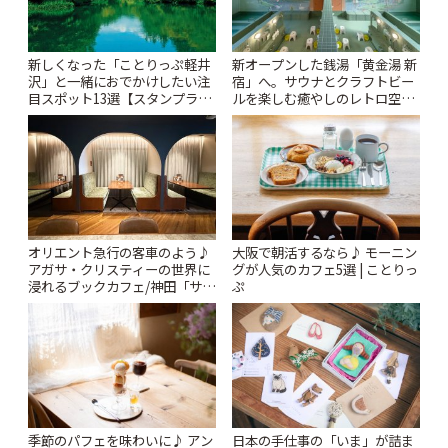
新しくなった「ことりっぷ軽井
新オープンした銭湯「黄金湯 新
沢」と一緒におでかけしたい注
宿」へ。サウナとクラフトビー
目スポット13選【スタンプラリ
ルを楽しむ癒やしのレトロ空間
ー開催中】 | ことりっぷ
| ことりっぷ
オリエント急行の客車のよう♪
大阪で朝活するなら♪ モーニン
アガサ・クリスティーの世界に
グが人気のカフェ5選 | ことりっ
浸れるブックカフェ/神田「サロ
ぷ
ンクリスティ」 | ことりっぷ
季節のパフェを味わいに♪ アン
日本の手仕事の「いま」が詰ま