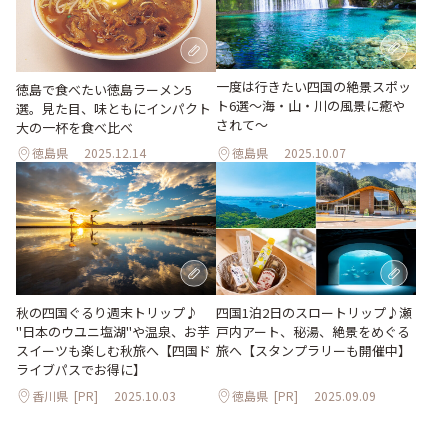
一度は行きたい四国の絶景スポッ
徳島で食べたい徳島ラーメン5
ト6選〜海・山・川の風景に癒や
選。見た目、味ともにインパクト
されて〜
大の一杯を食べ比べ
徳島県
2025.12.14
徳島県
2025.10.07
秋の四国ぐるり週末トリップ♪
四国1泊2日のスロートリップ♪瀬
"日本のウユニ塩湖"や温泉、お芋
戸内アート、秘湯、絶景をめぐる
スイーツも楽しむ秋旅へ【四国ド
旅へ【スタンプラリーも開催中】
ライブパスでお得に】
香川県
[PR]
2025.10.03
徳島県
[PR]
2025.09.09