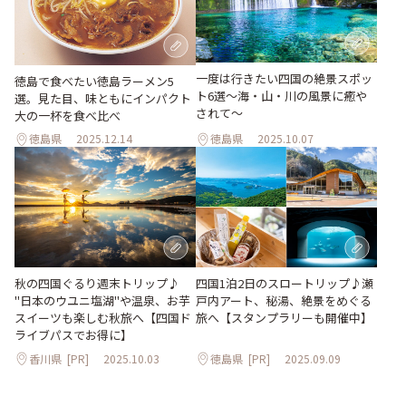
一度は行きたい四国の絶景スポッ
徳島で食べたい徳島ラーメン5
ト6選〜海・山・川の風景に癒や
選。見た目、味ともにインパクト
されて〜
大の一杯を食べ比べ
徳島県
2025.12.14
徳島県
2025.10.07
秋の四国ぐるり週末トリップ♪
四国1泊2日のスロートリップ♪瀬
"日本のウユニ塩湖"や温泉、お芋
戸内アート、秘湯、絶景をめぐる
スイーツも楽しむ秋旅へ【四国ド
旅へ【スタンプラリーも開催中】
ライブパスでお得に】
香川県
[PR]
2025.10.03
徳島県
[PR]
2025.09.09