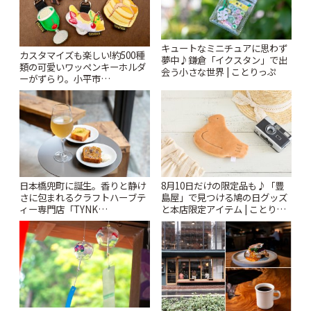
キュートなミニチュアに思わず
カスタマイズも楽しい!約500種
夢中♪鎌倉「イクスタン」で出
類の可愛いワッペンキーホルダ
会う小さな世界 | ことりっぷ
ーがずらり。小平市
「Kimamaya T&K」 | ことりっ
ぷ
日本橋兜町に誕生。香りと静け
8月10日だけの限定品も♪「豊
さに包まれるクラフトハーブテ
島屋」で見つける鳩の日グッズ
ィー専門店「TYNK
と本店限定アイテム | ことりっ
Kabutocho」 | ことりっぷ
ぷ