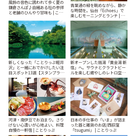
風鈴の音色に誘われて歩く夏の
青葉通の緑を眺めながら、静か
鎌倉さんぽ♪由緒ある社の参拝
な時間を。仙台「Echoes」で
と老舗のひんやり甘味も | こと
楽しむモーニングとランチ | こ
りっぷ
とりっぷ
新しくなった「ことりっぷ軽井
新オープンした銭湯「黄金湯 新
沢」と一緒におでかけしたい注
宿」へ。サウナとクラフトビー
目スポット13選【スタンプラリ
ルを楽しむ癒やしのレトロ空間
ー開催中】 | ことりっぷ
| ことりっぷ
河津・南伊豆でお泊まり。さり
日本の手仕事の「いま」が詰ま
げない心遣いが心地よい、料理
った器と雑貨のお店/西荻窪
自慢の一軒宿 | ことりっぷ
「tsugumi」 | ことりっぷ