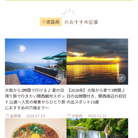
のおすすめ記事
徳島県
大阪から2時間で行ける♪ 夏の日
【2026年】大阪から車で3時間♪
帰り旅で行きたい関西観光スポッ
日の出時間付き、関西周辺の初日
ト21選～人気の絶景からひとり旅
の出スポット10選
におすすめの穴場まで～
滋賀県
2026.07.19
大阪府
2025.12.23