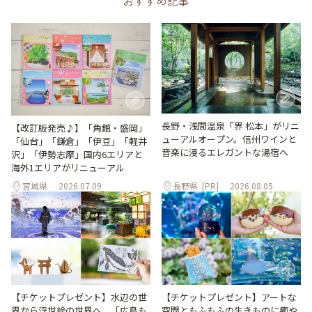
おすすめ記事
長野・浅間温泉「界 松本」がリニ
【改訂版発売♪】「角館・盛岡」
ューアルオープン。信州ワインと
「仙台」「鎌倉」「伊豆」「軽井
音楽に浸るエレガントな湯宿へ
沢」「伊勢志摩」国内6エリアと
海外1エリアがリニューアル
宮城県
2026.07.09
長野県
[PR]
2026.08.05
【チケットプレゼント】水辺の世
【チケットプレゼント】アートな
界から浮世絵の世界へ。「広島も
空間ともふもふの生きものに癒や