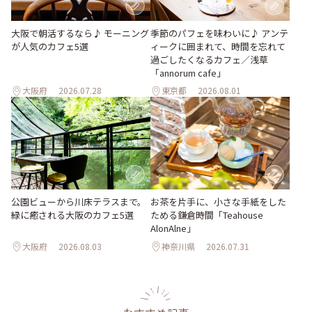
季節のパフェを味わいに♪ アンテ
大阪で朝活するなら♪ モーニング
ィークに囲まれて、時間を忘れて
が人気のカフェ5選
過ごしたくなるカフェ／浅草
「annorum cafe」
大阪府
2026.07.28
東京都
2026.08.01
公園ビューから川床テラスまで。
お茶を片手に、小さな手紙をした
緑に癒される大阪のカフェ5選
ためる鎌倉時間「Teahouse
AlonAlne」
大阪府
2026.08.03
神奈川県
2026.07.31