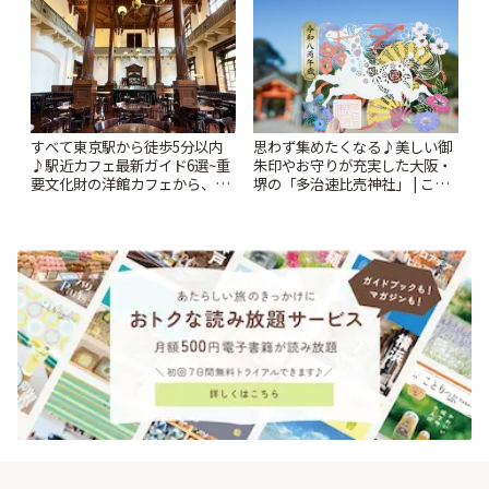
すべて東京駅から徒歩5分以内
思わず集めたくなる♪美しい御
♪駅近カフェ最新ガイド6選~重
朱印やお守りが充実した大阪・
要文化財の洋館カフェから、改
堺の「多治速比売神社」 | こと
札すぐのレトロ喫茶まで~ | こと
りっぷ
りっぷ