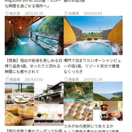
器のお店5選
Magazine Vol.45 2025夏「スロー
な時間を過ごせる場所へ」
栃木県
2025.05.28
兵庫県
2024.03.09
【徳島】祖谷の秘湯を楽しめる日
鳴門で泊まりたいオーシャンビュ
帰り温泉4選。ゆったりと流れる
ーの宿3選。リゾート気分で優雅
時間にも癒やされて
なくつろぎ
徳島県
2024.03.02
徳島県
2024.01.24
うみがめの産卵にであえるか
【旅行支援上乗せクーポンでお得
も！？徳島の豊かな自然と“世界