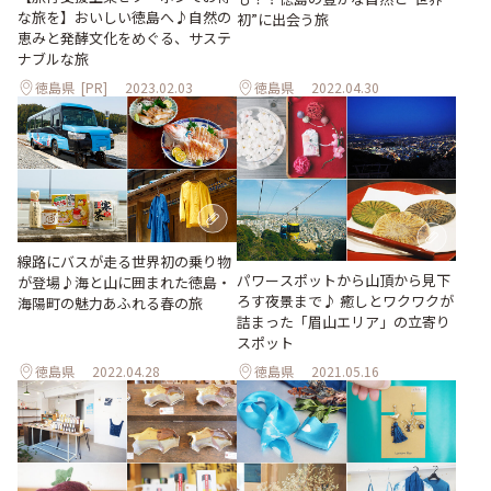
な旅を】おいしい徳島へ♪自然の
初”に出会う旅
恵みと発酵文化をめぐる、サステ
ナブルな旅
徳島県
[PR]
2023.02.03
徳島県
2022.04.30
線路にバスが走る世界初の乗り物
パワースポットから山頂から見下
が登場♪海と山に囲まれた徳島・
ろす夜景まで♪ 癒しとワクワクが
海陽町の魅力あふれる春の旅
詰まった「眉山エリア」の立寄り
スポット
徳島県
2022.04.28
徳島県
2021.05.16