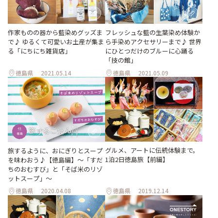
作家ものの器から藍染めグッズま
フレッシュな藍の生葉染め体験か
で♪ ゆるくて可愛いお土産が集ま
ら手染めアクセサリーまで♪ 世界
る「にちにち雑貨店」
にひとつだけのブルーに心踊る
「技の館」
徳島県
2021.05.14
徳島県
2021.05.09
グルメ、アートに伝統体験まで。
旅するように、おにぎりとスープ
1泊2日徳島旅【前編】
を味わおう♪【徳島編】〜「すだ
ちのおむすび」と「そば米のリゾ
ットスープ」〜
徳島県
2020.04.08
徳島県
2019.12.14