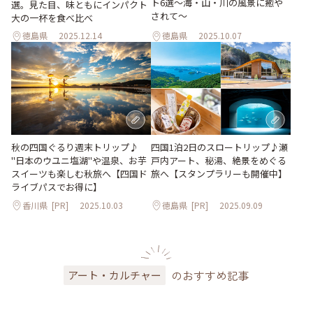
ト6選〜海・山・川の風景に癒や
選。見た目、味ともにインパクト
されて〜
大の一杯を食べ比べ
徳島県
2025.12.14
徳島県
2025.10.07
秋の四国ぐるり週末トリップ♪
四国1泊2日のスロートリップ♪瀬
"日本のウユニ塩湖"や温泉、お芋
戸内アート、秘湯、絶景をめぐる
スイーツも楽しむ秋旅へ【四国ド
旅へ【スタンプラリーも開催中】
ライブパスでお得に】
香川県
[PR]
2025.10.03
徳島県
[PR]
2025.09.09
のおすすめ記事
アート・カルチャー