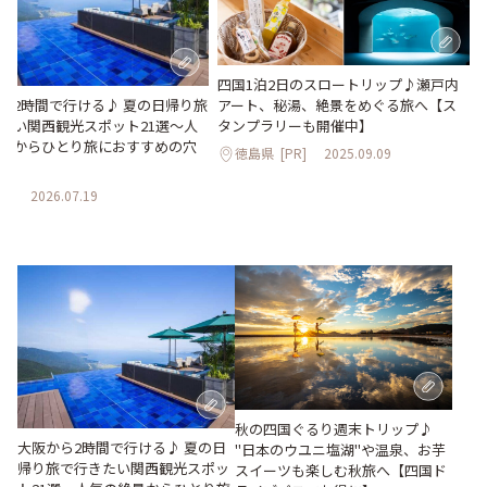
四国1泊2日のスロートリップ♪瀬戸内
アート、秘湯、絶景をめぐる旅へ【ス
ら2時間で行ける♪ 夏の日帰り旅
タンプラリーも開催中】
たい関西観光スポット21選～人
景からひとり旅におすすめの穴
徳島県
[PR]
2025.09.09
～
県
2026.07.19
秋の四国ぐるり週末トリップ♪
大阪から2時間で行ける♪ 夏の日
"日本のウユニ塩湖"や温泉、お芋
帰り旅で行きたい関西観光スポッ
スイーツも楽しむ秋旅へ【四国ド