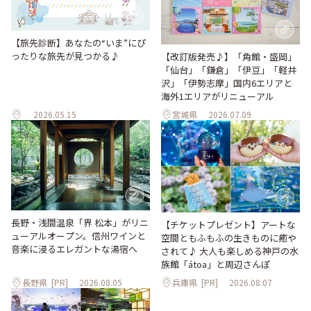
【旅先診断】あなたの“いま”にぴ
ったりな旅先が見つかる♪
【改訂版発売♪】「角館・盛岡」
「仙台」「鎌倉」「伊豆」「軽井
沢」「伊勢志摩」国内6エリアと
海外1エリアがリニューアル
2026.05.15
宮城県
2026.07.09
長野・浅間温泉「界 松本」がリニ
【チケットプレゼント】アートな
ューアルオープン。信州ワインと
空間ともふもふの生きものに癒や
音楽に浸るエレガントな湯宿へ
されて♪ 大人も楽しめる神戸の水
族館「átoa」と周辺さんぽ
長野県
[PR]
2026.08.05
兵庫県
[PR]
2026.08.07