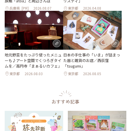
族館「átoa」と周辺さんぽ
リスティ」
兵庫県
[PR]
2026.08.07
東京都
2026.04.08
地元野菜をたっぷり使ったメニュ
日本の手仕事の「いま」が詰まっ
ーも♪アート空間でくつろぎタイ
た器と雑貨のお店／西荻窪
ムを／高円寺「まぁるいカフェ」
「tsugumi」
東京都
2026.08.03
東京都
2026.08.05
おすすめ記事