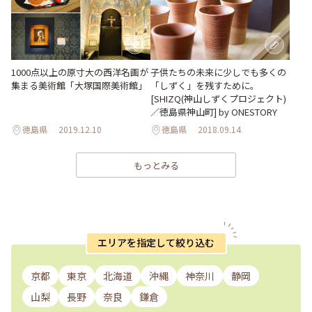
1000点以上の原寸大の西洋名画が
子供たちの未来に少しでも多くの
集まる美術館「大塚国際美術館」
「しずく」を残すために。
[SHIZQ(神山しずくプロジェクト)
／徳島県神山町] by ONESTORY
徳島県
2019.12.10
徳島県
2018.09.14
もっとみる
エリアを指定して絞り込む
京都
東京
北海道
沖縄
神奈川
静岡
山梨
長野
奈良
鎌倉