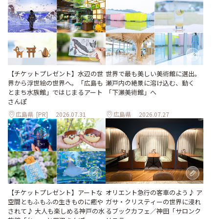
世界で最も美しい美術館に選出。
【チケットプレゼント】水辺の世
瀬戸内の絶景に溶け込む、動く
界から浮世絵の世界へ。「広島も
「下瀬美術館」へ
とまち水族館」ではじまるアート
さんぽ
広島県
[PR]
2026.07.31
広島県
2026.07.27
【チケットプレゼント】アートな
オリエント急行の客車のよう♪ ア
空間ともふもふの生きものに癒や
ガサ・クリスティーの世界に浸れ
されて♪ 大人も楽しめる神戸の水
るブックカフェ／神田「サロンク