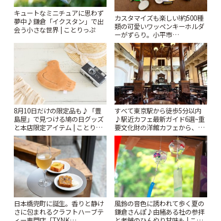
キュートなミニチュアに思わず
カスタマイズも楽しい!約500種
夢中♪鎌倉「イクスタン」で出
類の可愛いワッペンキーホルダ
会う小さな世界 | ことりっぷ
ーがずらり。小平市
「Kimamaya T&K」 | ことりっ
ぷ
8月10日だけの限定品も♪「豊
すべて東京駅から徒歩5分以内
島屋」で見つける鳩の日グッズ
♪駅近カフェ最新ガイド6選~重
と本店限定アイテム | ことりっ
要文化財の洋館カフェから、改
ぷ
札すぐのレトロ喫茶まで~ | こと
りっぷ
風鈴の音色に誘われて歩く夏の
日本橋兜町に誕生。香りと静け
鎌倉さんぽ♪由緒ある社の参拝
さに包まれるクラフトハーブテ
と老舗のひんやり甘味も | こと
ィー専門店「TYNK