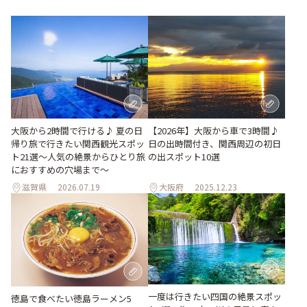
大阪から2時間で行ける♪ 夏の日
【2026年】大阪から車で3時間♪
帰り旅で行きたい関西観光スポッ
日の出時間付き、関西周辺の初日
ト21選～人気の絶景からひとり旅
の出スポット10選
におすすめの穴場まで～
滋賀県
2026.07.19
大阪府
2025.12.23
一度は行きたい四国の絶景スポッ
徳島で食べたい徳島ラーメン5