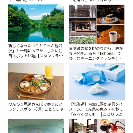
りっぷ
Kabutocho」 | ことりっぷ
新しくなった「ことりっぷ軽井
青葉通の緑を眺めながら、静か
沢」と一緒におでかけしたい注
な時間を。仙台「Echoes」で
目スポット13選【スタンプラリ
楽しむモーニングとランチ | こ
ー開催中】 | ことりっぷ
とりっぷ
のんびり尾道さんぽで寄りたい
【北海道】青空に浮かぶ雲をイ
ランチスポット6選 | ことりっぷ
メージ。てん菜の恵みを味わう
「みるくのくも」 | ことりっぷ