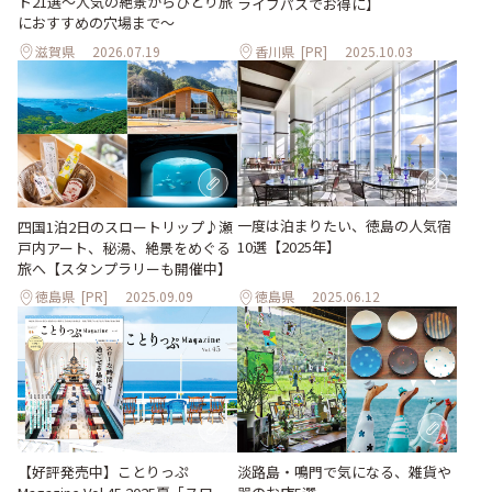
ト21選～人気の絶景からひとり旅
ライブパスでお得に】
におすすめの穴場まで～
滋賀県
2026.07.19
香川県
[PR]
2025.10.03
一度は泊まりたい、徳島の人気宿
四国1泊2日のスロートリップ♪瀬
10選【2025年】
戸内アート、秘湯、絶景をめぐる
旅へ【スタンプラリーも開催中】
徳島県
[PR]
2025.09.09
徳島県
2025.06.12
淡路島・鳴門で気になる、雑貨や
【好評発売中】ことりっぷ