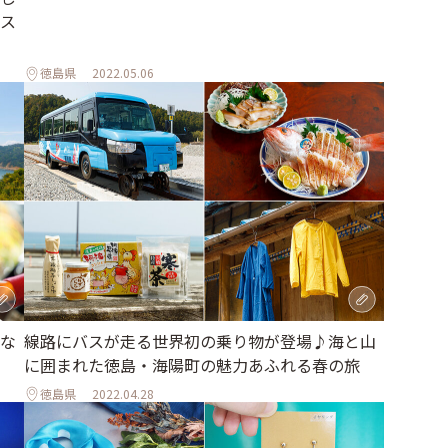
ス
徳島県
2022.05.06
な
線路にバスが走る世界初の乗り物が登場♪海と山
に囲まれた徳島・海陽町の魅力あふれる春の旅
徳島県
2022.04.28