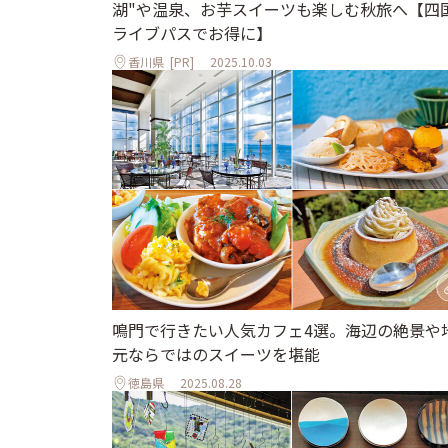
湖"や温泉、お芋スイーツも楽しむ秋旅へ【四
ライブパスでお得に】
香川県
[PR]
2025.10.03
鳴門で行きたい人気カフェ4選。海辺の絶景や
元ならではのスイーツを堪能
徳島県
2025.08.28