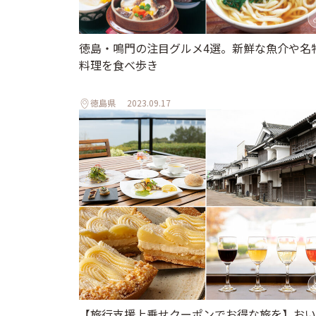
徳島・鳴門の注目グルメ4選。新鮮な魚介や名
料理を食べ歩き
徳島県
2023.09.17
【旅行支援上乗せクーポンでお得な旅を】おい