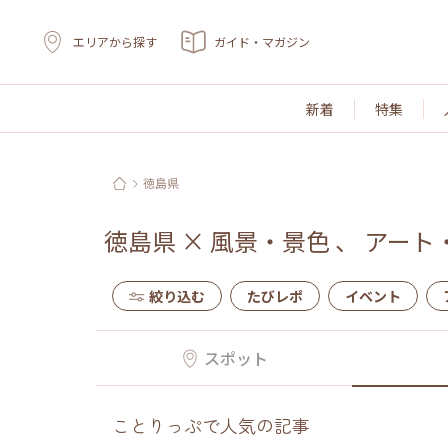
エリアから探す
ガイド・マガジン
新着
特集
徳島県
徳島県
×
風景・景色
、
アート
絞り込む
たびレポ
イベント
スポット
ことりっぷで人気の記事