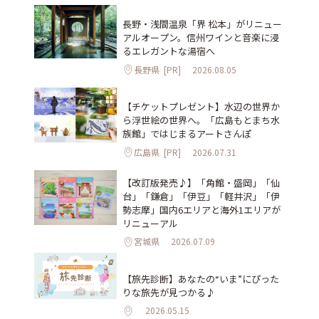
長野・浅間温泉「界 松本」がリニュー
アルオープン。信州ワインと音楽に浸
るエレガントな湯宿へ
長野県
[PR]
2026.08.05
【チケットプレゼント】水辺の世界か
ら浮世絵の世界へ。「広島もとまち水
族館」ではじまるアートさんぽ
広島県
[PR]
2026.07.31
【改訂版発売♪】「角館・盛岡」「仙
台」「鎌倉」「伊豆」「軽井沢」「伊
勢志摩」国内6エリアと海外1エリアが
リニューアル
宮城県
2026.07.09
【旅先診断】あなたの“いま”にぴった
りな旅先が見つかる♪
2026.05.15