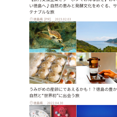
い徳島へ♪自然の恵みと発酵文化をめぐる、サ
テナブルな旅
徳島県
[PR]
2023.02.03
うみがめの産卵にであえるかも！？徳島の豊か
自然と“世界初”に出会う旅
徳島県
2022.04.30