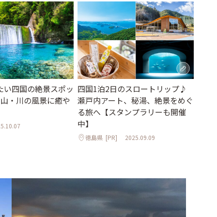
たい四国の絶景スポッ
四国1泊2日のスロートリップ♪
・山・川の風景に癒や
瀬戸内アート、秘湯、絶景をめぐ
る旅へ【スタンプラリーも開催
中】
5.10.07
徳島県
[PR]
2025.09.09