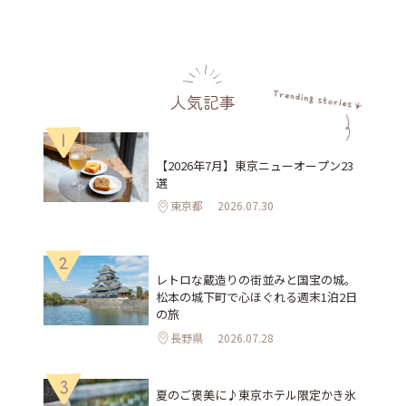
人気記事
1
【2026年7月】東京ニューオープン23
選
東京都
2026.07.30
2
レトロな蔵造りの街並みと国宝の城。
松本の城下町で心ほぐれる週末1泊2日
の旅
長野県
2026.07.28
3
夏のご褒美に♪東京ホテル限定かき氷