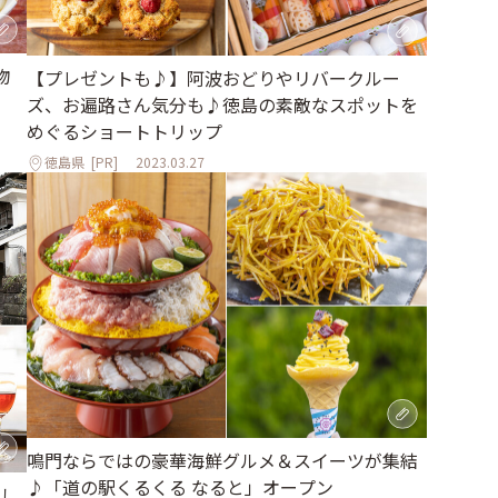
物
【プレゼントも♪】阿波おどりやリバークルー
ズ、お遍路さん気分も♪徳島の素敵なスポットを
めぐるショートトリップ
徳島県
[PR]
2023.03.27
鳴門ならではの豪華海鮮グルメ＆スイーツが集結
♪「道の駅くるくる なると」オープン
し