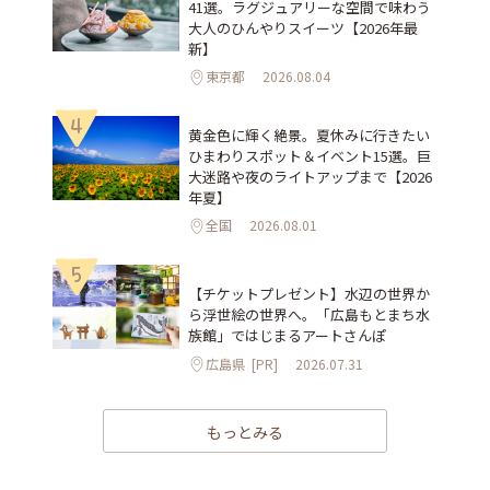
41選。ラグジュアリーな空間で味わう
大人のひんやりスイーツ【2026年最
新】
東京都
2026.08.04
4
黄金色に輝く絶景。夏休みに行きたい
ひまわりスポット＆イベント15選。巨
大迷路や夜のライトアップまで【2026
年夏】
全国
2026.08.01
5
【チケットプレゼント】水辺の世界か
ら浮世絵の世界へ。「広島もとまち水
族館」ではじまるアートさんぽ
広島県
[PR]
2026.07.31
もっとみる