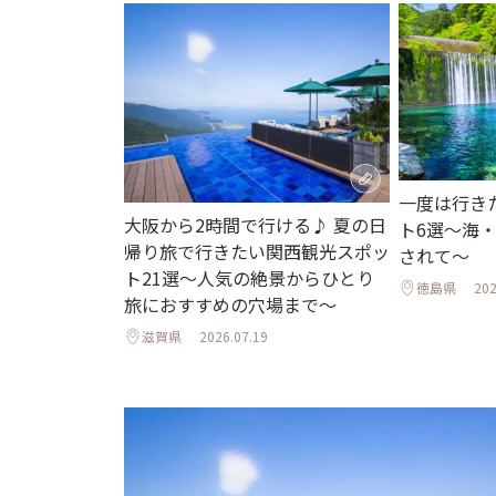
一度は行き
大阪から2時間で行ける♪ 夏の日
ト6選〜海
帰り旅で行きたい関西観光スポッ
されて〜
ト21選～人気の絶景からひとり
徳島県
202
旅におすすめの穴場まで～
滋賀県
2026.07.19