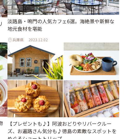
淡路島・鳴門の人気カフェ6選。海絶景や新鮮な
リ
地元食材を堪能
兵庫県
2023.12.02
物
【プレゼントも♪】阿波おどりやリバークルー
ズ、お遍路さん気分も♪徳島の素敵なスポットを
めぐるショートトリップ