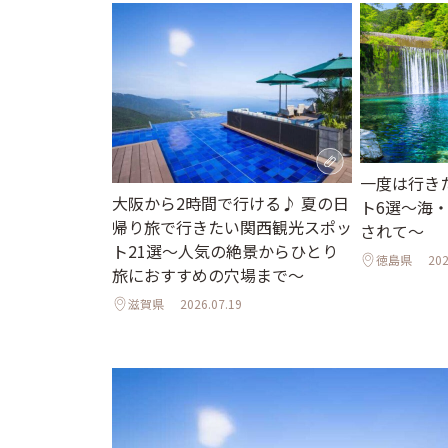
一度は行き
大阪から2時間で行ける♪ 夏の日
ト6選〜海
帰り旅で行きたい関西観光スポッ
されて〜
ト21選～人気の絶景からひとり
徳島県
202
旅におすすめの穴場まで～
滋賀県
2026.07.19