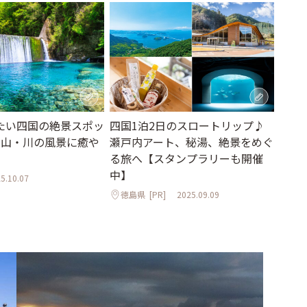
たい四国の絶景スポッ
四国1泊2日のスロートリップ♪
・山・川の風景に癒や
瀬戸内アート、秘湯、絶景をめぐ
る旅へ【スタンプラリーも開催
中】
5.10.07
徳島県
[PR]
2025.09.09