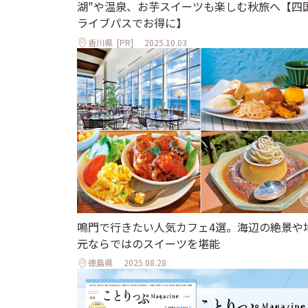
湖"や温泉、お芋スイーツも楽しむ秋旅へ【四
ライブパスでお得に】
香川県
[PR]
2025.10.03
鳴門で行きたい人気カフェ4選。海辺の絶景や
元ならではのスイーツを堪能
徳島県
2025.08.28