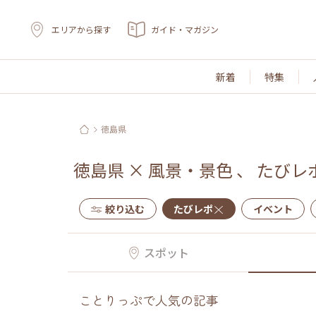
エリアから探す
ガイド・マガジン
新着
特集
徳島県
徳島県
×
風景・景色
、
たびレ
絞り込む
たびレポ
イベント
スポット
ことりっぷで人気の記事