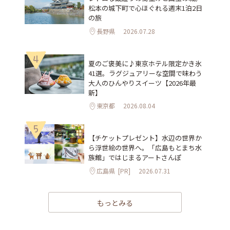
松本の城下町で心ほぐれる週末1泊2日
の旅
長野県
2026.07.28
4
夏のご褒美に♪東京ホテル限定かき氷
41選。ラグジュアリーな空間で味わう
大人のひんやりスイーツ【2026年最
新】
東京都
2026.08.04
5
【チケットプレゼント】水辺の世界か
ら浮世絵の世界へ。「広島もとまち水
族館」ではじまるアートさんぽ
広島県
[PR]
2026.07.31
もっとみる