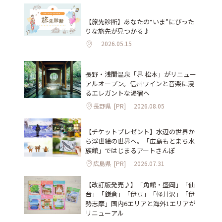
【旅先診断】あなたの“いま”にぴった
りな旅先が見つかる♪
2026.05.15
長野・浅間温泉「界 松本」がリニュー
アルオープン。信州ワインと音楽に浸
るエレガントな湯宿へ
長野県
[PR]
2026.08.05
【チケットプレゼント】水辺の世界か
ら浮世絵の世界へ。「広島もとまち水
族館」ではじまるアートさんぽ
広島県
[PR]
2026.07.31
【改訂版発売♪】「角館・盛岡」「仙
台」「鎌倉」「伊豆」「軽井沢」「伊
勢志摩」国内6エリアと海外1エリアが
リニューアル