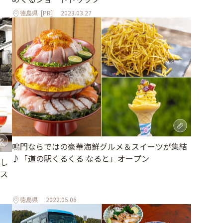
徳島県
[PR]
2023.03.27
鳴門ならではの豪華海鮮グルメ＆スイーツが集結
♪「道の駅くるくる なると」オープン
し
ス
徳島県
2022.05.06