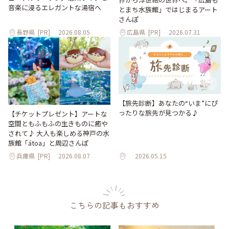
音楽に浸るエレガントな湯宿へ
とまち水族館」ではじまるアート
さんぽ
長野県
[PR]
2026.08.05
広島県
[PR]
2026.07.31
【旅先診断】あなたの“いま”にぴ
ったりな旅先が見つかる♪
【チケットプレゼント】アートな
空間ともふもふの生きものに癒や
されて♪ 大人も楽しめる神戸の水
族館「átoa」と周辺さんぽ
兵庫県
[PR]
2026.08.07
2026.05.15
こちらの記事もおすすめ