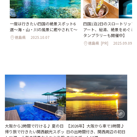
一度は行きたい四国の絶景スポット6
四国1泊2日のスロートリップ
選〜海・山・川の風景に癒やされて〜
アート、秘湯、絶景をめぐる
タンプラリーも開催中】
徳島県
2025.10.07
徳島県
[PR]
2025.09.09
大阪から2時間で行ける♪ 夏の日
【2026年】大阪から車で3時間♪
帰り旅で行きたい関西観光スポッ
日の出時間付き、関西周辺の初日