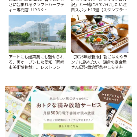
さに包まれるクラフトハーブテ
沢」と一緒におでかけしたい注
ィー専門店「TYNK
目スポット13選【スタンプラリ
Kabutocho」 | ことりっぷ
ー開催中】 | ことりっぷ
アートにも建築美にも魅せられ
【2026年最新版】朝ごはんやラ
る、再オープンした愛知「岡崎
ンチに訪れたい、鎌倉の定食屋
市美術博物館」。レストランや
さん6選~鎌倉野菜やしらす丼な
ショップも充実 | ことりっぷ
どここならではの味も~ | ことり
っぷ