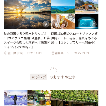
秋の四国ぐるり週末トリップ♪
四国1泊2日のスロートリップ♪瀬
"日本のウユニ塩湖"や温泉、お芋
戸内アート、秘湯、絶景をめぐる
スイーツも楽しむ秋旅へ【四国ド
旅へ【スタンプラリーも開催中】
ライブパスでお得に】
香川県
[PR]
2025.10.03
徳島県
[PR]
2025.09.09
のおすすめ記事
たびレポ