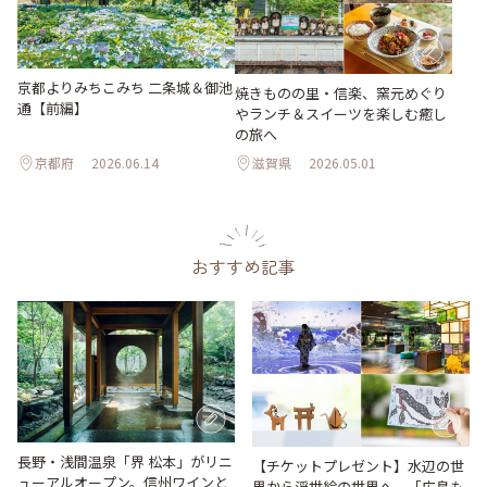
京都よりみちこみち 二条城＆御池
焼きものの里・信楽、窯元めぐり
通【前編】
やランチ＆スイーツを楽しむ癒し
の旅へ
京都府
2026.06.14
滋賀県
2026.05.01
おすすめ記事
長野・浅間温泉「界 松本」がリニ
【チケットプレゼント】水辺の世
ューアルオープン。信州ワインと
界から浮世絵の世界へ。「広島も