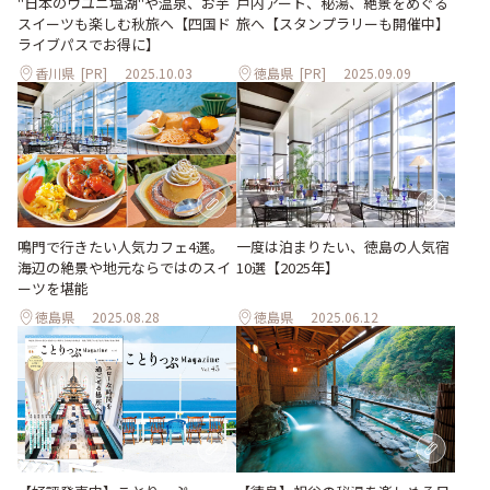
"日本のウユニ塩湖"や温泉、お芋
戸内アート、秘湯、絶景をめぐる
スイーツも楽しむ秋旅へ【四国ド
旅へ【スタンプラリーも開催中】
ライブパスでお得に】
香川県
[PR]
2025.10.03
徳島県
[PR]
2025.09.09
鳴門で行きたい人気カフェ4選。
一度は泊まりたい、徳島の人気宿
海辺の絶景や地元ならではのスイ
10選【2025年】
ーツを堪能
徳島県
2025.08.28
徳島県
2025.06.12