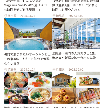
【好評発売中】ことりっぷ
【徳島】祖谷の秘湯を楽しめる日
Magazine Vol.45 2025夏「スロー
帰り温泉4選。ゆったりと流れる
な時間を過ごせる場所へ」
時間にも癒やされて
栃木県
2025.05.28
徳島県
2024.03.02
淡路島・鳴門の人気カフェ6選。
鳴門で泊まりたいオーシャンビュ
海絶景や新鮮な地元食材を堪能
ーの宿3選。リゾート気分で優雅
なくつろぎ
徳島県
2024.01.24
兵庫県
2023.12.02
徳島・鳴門の注目グルメ4選。新