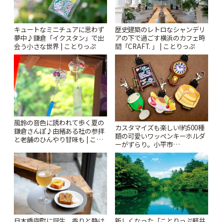
キュートなミニチュアに思わず
歴史建築のレトロなシャンデリ
夢中♪鎌倉「イクスタン」で出
アの下で過ごす横浜のカフェ時
会う小さな世界 | ことりっぷ
間「CRAFT. 」 | ことりっぷ
風鈴の音色に誘われて歩く夏の
カスタマイズも楽しい!約500種
鎌倉さんぽ♪由緒ある社の参拝
類の可愛いワッペンキーホルダ
と老舗のひんやり甘味も | こと
ーがずらり。小平市
りっぷ
「Kimamaya T&K」 | ことりっ
ぷ
日本橋兜町に誕生。香りと静け
新しくなった「ことりっぷ軽井