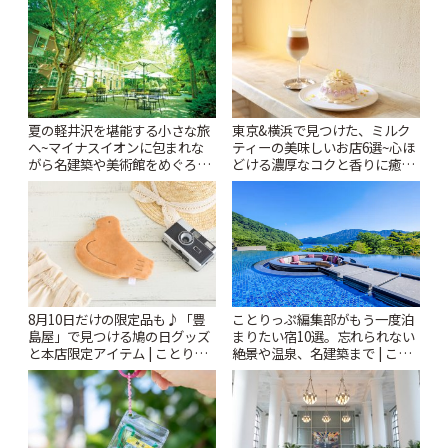
夏の軽井沢を堪能する小さな旅
東京&横浜で見つけた、ミルク
へ~マイナスイオンに包まれな
ティーの美味しいお店6選~心ほ
がら名建築や美術館をめぐろう
どける濃厚なコクと香りに癒や
~ | ことりっぷ
されるティータイム~ | ことりっ
ぷ
8月10日だけの限定品も♪「豊
ことりっぷ編集部がもう一度泊
島屋」で見つける鳩の日グッズ
まりたい宿10選。忘れられない
と本店限定アイテム | ことりっ
絶景や温泉、名建築まで | こと
ぷ
りっぷ