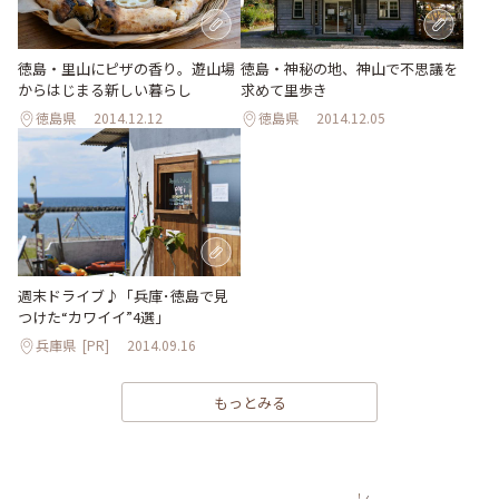
徳島・里山にピザの香り。遊山場
徳島・神秘の地、神山で不思議を
からはじまる新しい暮らし
求めて里歩き
徳島県
2014.12.12
徳島県
2014.12.05
週末ドライブ♪「兵庫･徳島で見
つけた“カワイイ”4選」
兵庫県
[PR]
2014.09.16
もっとみる