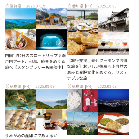
滋賀県
2026.07.19
香川県
[PR]
2025.10.03
四国1泊2日のスロートリップ♪瀬
【旅行支援上乗せクーポンでお得
戸内アート、秘湯、絶景をめぐる
な旅を】おいしい徳島へ♪自然の
旅へ【スタンプラリーも開催中】
恵みと発酵文化をめぐる、サステ
ナブルな旅
徳島県
[PR]
2025.09.09
徳島県
[PR]
2023.02.03
うみがめの産卵にであえるか