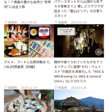
パワースポットから山頂から見下
も！？徳島の豊かな自然と“世界
ろす夜景まで♪ 癒しとワクワクが
初”に出会う旅
詰まった「眉山エリア」の立寄り
スポット
徳島県
2022.04.30
徳島県
2021.05.16
グルメ、アートに伝統体験まで。
廃材や捨てられていたものをクリ
1泊2日徳島旅【前編】
エイティブに変換“ゼロ・ウェイ
スト”の理念を具現化した「RISE &
WIN Brewing Co. BBQ & General
Store」byココロココ
徳島県
2019.12.14
徳島県
2018.03.26