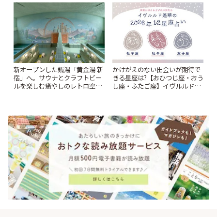
華2026年 夏の運勢~Summer~ |
「annorum cafe」 | ことりっぷ
ことりっぷ
新オープンした銭湯「黄金湯 新
かけがえのない出会いが期待で
宿」へ。サウナとクラフトビー
きる星座は?【おひつじ座・おう
ルを楽しむ癒やしのレトロ空間
し座・ふたご座】イヴルルド遙
| ことりっぷ
華2026年の幕開け~New Year~ |
ことりっぷ