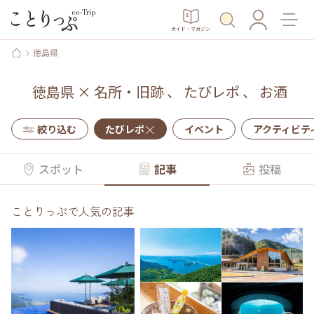
ガイド・マガジン
徳島県
徳島県
×
名所・旧跡
、
たびレポ
、
お酒
絞り込む
たびレポ
イベント
アクティビテ
スポット
記事
投稿
ことりっぷで人気の記事