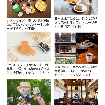
日本橋兜町に誕生。香りと静け
カスタマイズも楽しい!約500種
さに包まれるクラフトハーブテ
類の可愛いワッペンキーホルダ
ィー専門店「TYNK
ーがずらり。小平市
Kabutocho」 | ことりっぷ
「Kimamaya T&K」 | ことりっ
ぷ
8月10日だけの限定品も♪「豊
青葉通の緑を眺めながら、静か
島屋」で見つける鳩の日グッズ
な時間を。仙台「Echoes」で
と本店限定アイテム | ことりっ
楽しむモーニングとランチ | こ
ぷ
とりっぷ