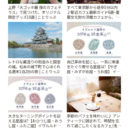
上野「大ゴッホ展 夜のカフェテ
すべて東京駅から徒歩5分以内
ラス」で見つけた、オリジナル
♪駅近カフェ最新ガイド6選~重
限定グッズ10選 | ことりっぷ
要文化財の洋館カフェから、改
札すぐのレトロ喫茶まで~ | こと
りっぷ
レトロな蔵造りの街並みと国宝
自己革命を起こし、一気に幸運
の城。松本の城下町で心ほぐれ
をたぐり寄せる星座は?【やぎ
る週末1泊2日の旅 | ことりっぷ
座・みずがめ座・うお座】 イヴ
ルルド遙華2026年 夏の運勢
~Summer~ | ことりっぷ
大きなターニングポイントを迎
季節のパフェを味わいに♪ アン
える星座は?【おひつじ座・おう
ティークに囲まれて、時間を忘
し座・ふたご座】イヴルルド遙
れて過ごしたくなるカフェ/浅草