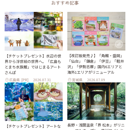
おすすめ記事
【改訂版発売♪】「角館・盛岡」
【チケットプレゼント】水辺の世
「仙台」「鎌倉」「伊豆」「軽井
界から浮世絵の世界へ。「広島も
沢」「伊勢志摩」国内6エリアと
とまち水族館」ではじまるアート
海外1エリアがリニューアル
さんぽ
広島県
[PR]
2026.07.31
宮城県
2026.07.09
長野・浅間温泉「界 松本」がリニ
【チケットプレゼント】アートな