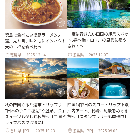
一度は行きたい四国の絶景スポッ
徳島で食べたい徳島ラーメン5
ト6選〜海・山・川の風景に癒や
選。見た目、味ともにインパクト
されて〜
大の一杯を食べ比べ
徳島県
2025.12.14
徳島県
2025.10.07
秋の四国ぐるり週末トリップ♪
四国1泊2日のスロートリップ♪瀬
"日本のウユニ塩湖"や温泉、お芋
戸内アート、秘湯、絶景をめぐる
スイーツも楽しむ秋旅へ【四国ド
旅へ【スタンプラリーも開催中】
ライブパスでお得に】
香川県
[PR]
2025.10.03
徳島県
[PR]
2025.09.09