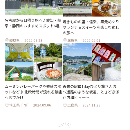
名古屋から日帰り旅へ♪愛知・岐
焼きものの里・信楽、窯元めぐり
阜・静岡のおすすめスポット6選
やランチ＆スイーツを楽しむ癒し
の旅へ
岐阜県
2025.09.23
滋賀県
2026.05.01
ムーミンバレーパークや発酵スポ
再来の尾道1dayひとり旅さんぽ
ットなど♪ 北欧時間が流れる飯能
～迷路のような坂道、ときどき瀬
へおでかけ
戸内海ビュー～
埼玉県
[PR]
2024.09.06
広島県
2024.11.23