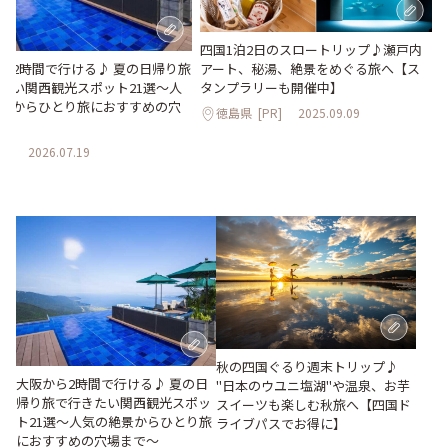
四国1泊2日のスロートリップ♪瀬戸内
アート、秘湯、絶景をめぐる旅へ【ス
ら2時間で行ける♪ 夏の日帰り旅
タンプラリーも開催中】
たい関西観光スポット21選～人
景からひとり旅におすすめの穴
徳島県
[PR]
2025.09.09
～
県
2026.07.19
秋の四国ぐるり週末トリップ♪
大阪から2時間で行ける♪ 夏の日
"日本のウユニ塩湖"や温泉、お芋
帰り旅で行きたい関西観光スポッ
スイーツも楽しむ秋旅へ【四国ド
ト21選～人気の絶景からひとり旅
ライブパスでお得に】
におすすめの穴場まで～