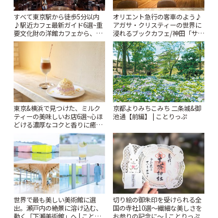
すべて東京駅から徒歩5分以内
オリエント急行の客車のよう♪
♪駅近カフェ最新ガイド6選~重
アガサ・クリスティーの世界に
要文化財の洋館カフェから、改
浸れるブックカフェ/神田「サロ
札すぐのレトロ喫茶まで~ | こと
ンクリスティ」 | ことりっぷ
りっぷ
東京&横浜で見つけた、ミルク
京都よりみちこみち 二条城&御
ティーの美味しいお店6選~心ほ
池通【前編】 | ことりっぷ
どける濃厚なコクと香りに癒や
されるティータイム~ | ことりっ
ぷ
世界で最も美しい美術館に選
切り絵の御朱印を受けられる全
出。瀬戸内の絶景に溶け込む、
国の寺社10選〜繊細な美しさを
動く「下瀬美術館」へ | ことり
お参りの記念に〜 | ことりっぷ