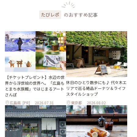
のおすすめ記事
たびレポ
【チケットプレゼント】水辺の世
休日のひとり散歩にも♪ 代々木エ
界から浮世絵の世界へ。「広島も
リアで巡る絶品ドーナツ＆ライフ
とまち水族館」ではじまるアート
スタイルショップ
さんぽ
広島県
[PR]
2026.07.31
東京都
2026.08.02