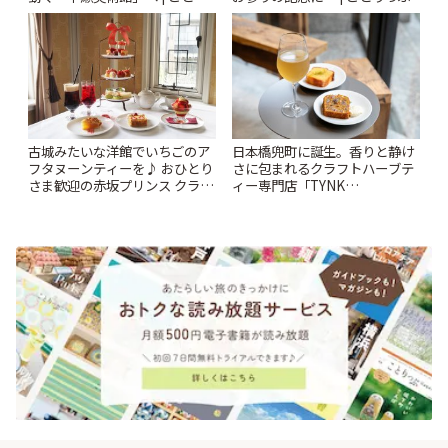
っぷ
古城みたいな洋館でいちごのア
日本橋兜町に誕生。香りと静け
フタヌーンティーを♪ おひとり
さに包まれるクラフトハーブテ
さま歓迎の赤坂プリンス クラシ
ィー専門店「TYNK
ックハウス「La Maison Kioi」 |
Kabutocho」 | ことりっぷ
ことりっぷ