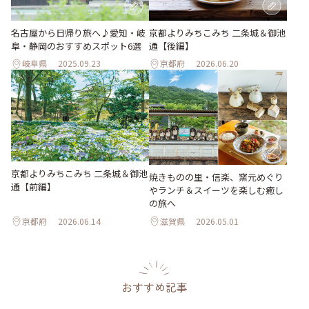
名古屋から日帰り旅へ♪愛知・岐
京都よりみちこみち 二条城＆御池
阜・静岡のおすすめスポット6選
通【後編】
岐阜県
2025.09.23
京都府
2026.06.20
京都よりみちこみち 二条城＆御池
焼きものの里・信楽、窯元めぐり
通【前編】
やランチ＆スイーツを楽しむ癒し
の旅へ
京都府
2026.06.14
滋賀県
2026.05.01
おすすめ記事