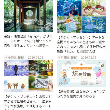
長野・浅間温泉「界 松本」がリニ
【チケットプレゼント】アートな
ューアルオープン。信州ワインと
空間ともふもふの生きものに癒や
音楽に浸るエレガントな湯宿へ
されて♪ 大人も楽しめる神戸の水
族館「átoa」と周辺さんぽ
長野県
[PR]
2026.08.05
兵庫県
[PR]
2026.08.07
【旅先診断】あなたの“いま”にぴ
ったりな旅先が見つかる♪
【チケットプレゼント】水辺の世
界から浮世絵の世界へ。「広島も
とまち水族館」ではじまるアート