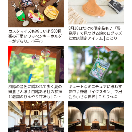
8月10日だけの限定品も♪「豊
カスタマイズも楽しい!約500種
島屋」で見つける鳩の日グッズ
類の可愛いワッペンキーホルダ
と本店限定アイテム | ことりっ
ーがずらり。小平市
ぷ
「Kimamaya T&K」 | ことりっ
ぷ
風鈴の音色に誘われて歩く夏の
キュートなミニチュアに思わず
鎌倉さんぽ♪由緒ある社の参拝
夢中♪鎌倉「イクスタン」で出
と老舗のひんやり甘味も | こと
会う小さな世界 | ことりっぷ
りっぷ