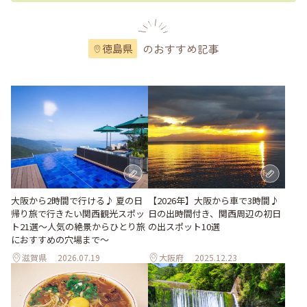
のおすすめ記事
徳島県
大阪から2時間で行ける♪ 夏の日
【2026年】大阪から車で3時間♪
帰り旅で行きたい関西観光スポッ
日の出時間付き、関西周辺の初日
ト21選～人気の絶景からひとり旅
の出スポット10選
におすすめの穴場まで～
滋賀県
2026.07.19
大阪府
2025.12.23