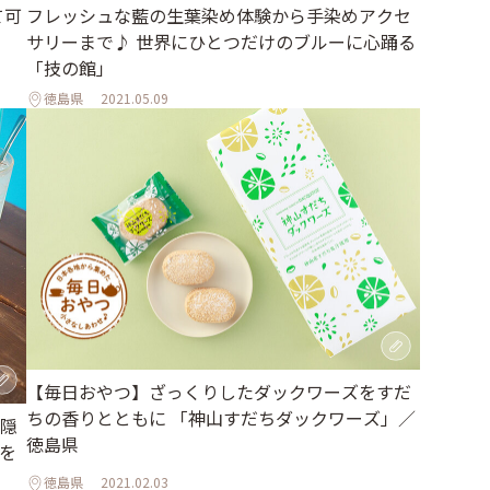
て可
フレッシュな藍の生葉染め体験から手染めアクセ
サリーまで♪ 世界にひとつだけのブルーに心踊る
「技の館」
徳島県
2021.05.09
【毎日おやつ】ざっくりしたダックワーズをすだ
ちの香りとともに 「神山すだちダックワーズ」／
隠
徳島県
を
徳島県
2021.02.03