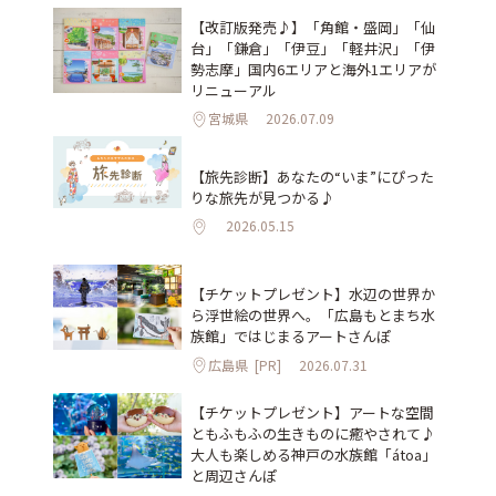
【改訂版発売♪】「角館・盛岡」「仙
台」「鎌倉」「伊豆」「軽井沢」「伊
勢志摩」国内6エリアと海外1エリアが
リニューアル
宮城県
2026.07.09
【旅先診断】あなたの“いま”にぴった
りな旅先が見つかる♪
2026.05.15
【チケットプレゼント】水辺の世界か
ら浮世絵の世界へ。「広島もとまち水
族館」ではじまるアートさんぽ
広島県
[PR]
2026.07.31
【チケットプレゼント】アートな空間
ともふもふの生きものに癒やされて♪
大人も楽しめる神戸の水族館「átoa」
と周辺さんぽ