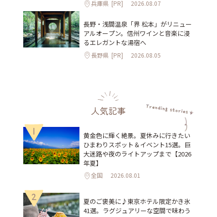
兵庫県
[PR]
2026.08.07
長野・浅間温泉「界 松本」がリニュー
アルオープン。信州ワインと音楽に浸
るエレガントな湯宿へ
長野県
[PR]
2026.08.05
人気記事
1
黄金色に輝く絶景。夏休みに行きたい
ひまわりスポット＆イベント15選。巨
大迷路や夜のライトアップまで【2026
年夏】
全国
2026.08.01
2
夏のご褒美に♪東京ホテル限定かき氷
41選。ラグジュアリーな空間で味わう