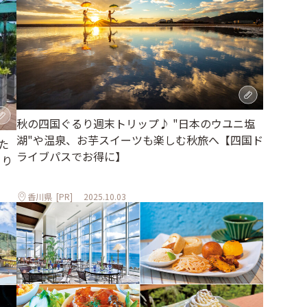
秋の四国ぐるり週末トリップ♪ "日本のウユニ塩
湖"や温泉、お芋スイーツも楽しむ秋旅へ【四国ド
た
ライブパスでお得に】
とり
香川県
[PR]
2025.10.03