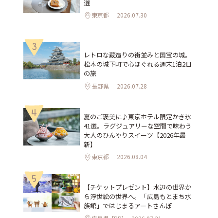
選
東京都
2026.07.30
3
レトロな蔵造りの街並みと国宝の城。
松本の城下町で心ほぐれる週末1泊2日
の旅
長野県
2026.07.28
4
夏のご褒美に♪東京ホテル限定かき氷
41選。ラグジュアリーな空間で味わう
大人のひんやりスイーツ【2026年最
新】
東京都
2026.08.04
5
【チケットプレゼント】水辺の世界か
ら浮世絵の世界へ。「広島もとまち水
族館」ではじまるアートさんぽ