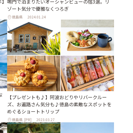
年】
鳴門で泊まりたいオーシャンビューの宿3選。リ
ゾート気分で優雅なくつろぎ
徳島県
2024.01.24
な
【プレゼントも♪】阿波おどりやリバークルー
ズ、お遍路さん気分も♪徳島の素敵なスポットを
めぐるショートトリップ
徳島県
[PR]
2023.03.27