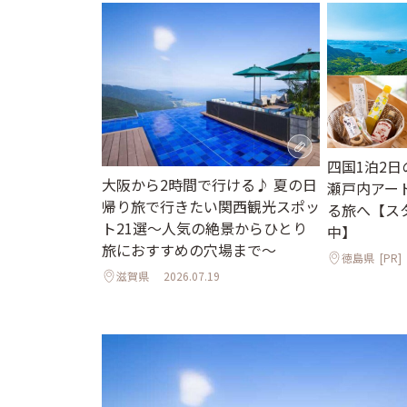
四国1泊2
大阪から2時間で行ける♪ 夏の日
瀬戸内アー
帰り旅で行きたい関西観光スポッ
る旅へ【ス
ト21選～人気の絶景からひとり
中】
旅におすすめの穴場まで～
徳島県
[PR]
滋賀県
2026.07.19