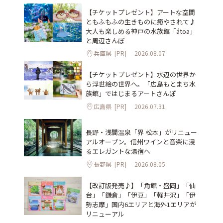
【チケットプレゼント】アートな空間
ともふもふの生きものに癒やされて♪
大人も楽しめる神戸の水族館「átoa」
と周辺さんぽ
兵庫県
[PR]
2026.08.07
【チケットプレゼント】水辺の世界か
ら浮世絵の世界へ。「広島もとまち水
族館」ではじまるアートさんぽ
広島県
[PR]
2026.07.31
長野・浅間温泉「界 松本」がリニュー
アルオープン。信州ワインと音楽に浸
るエレガントな湯宿へ
長野県
[PR]
2026.08.05
【改訂版発売♪】「角館・盛岡」「仙
台」「鎌倉」「伊豆」「軽井沢」「伊
勢志摩」国内6エリアと海外1エリアが
リニューアル