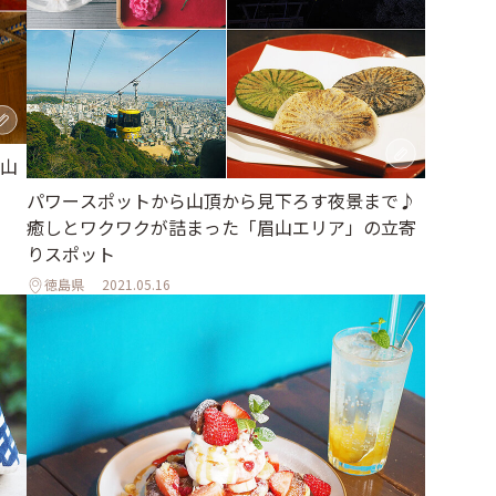
山
パワースポットから山頂から見下ろす夜景まで♪
癒しとワクワクが詰まった「眉山エリア」の立寄
りスポット
徳島県
2021.05.16