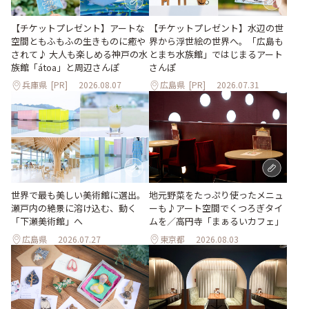
【チケットプレゼント】アートな
【チケットプレゼント】水辺の世
空間ともふもふの生きものに癒や
界から浮世絵の世界へ。「広島も
されて♪ 大人も楽しめる神戸の水
とまち水族館」ではじまるアート
族館「átoa」と周辺さんぽ
さんぽ
兵庫県
[PR]
2026.08.07
広島県
[PR]
2026.07.31
世界で最も美しい美術館に選出。
地元野菜をたっぷり使ったメニュ
瀬戸内の絶景に溶け込む、動く
ーも♪アート空間でくつろぎタイ
「下瀬美術館」へ
ムを／高円寺「まぁるいカフェ」
広島県
2026.07.27
東京都
2026.08.03