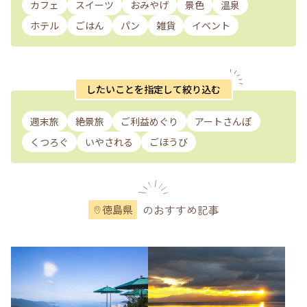
カフェ
スイーツ
おみやげ
景色
温泉
ホテル
ごはん
パン
雑貨
イベント
したいことを指定して絞り込む
週末旅
絶景旅
ご利益めぐり
アートさんぽ
くつろぐ
いやされる
ごほうび
のおすすめ記事
徳島県