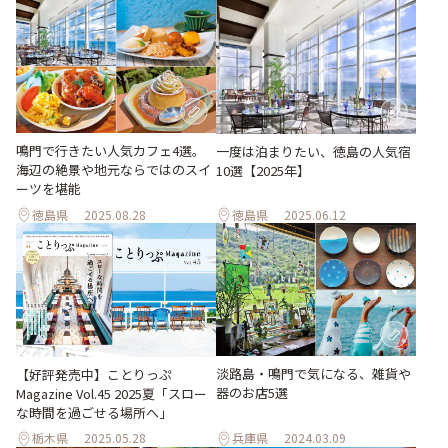
鳴門で行きたい人気カフェ4選。
一度は泊まりたい、徳島の人気宿
海辺の絶景や地元ならではのスイ
10選【2025年】
ーツを堪能
徳島県
2025.08.28
徳島県
2025.06.12
淡路島・鳴門で気になる、雑貨や
【好評発売中】ことりっぷ
器のお店5選
Magazine Vol.45 2025夏「スロー
な時間を過ごせる場所へ」
栃木県
2025.05.28
兵庫県
2024.03.09