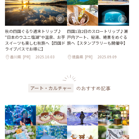
秋の四国ぐるり週末トリップ♪
四国1泊2日のスロートリップ♪瀬
"日本のウユニ塩湖"や温泉、お芋
戸内アート、秘湯、絶景をめぐる
スイーツも楽しむ秋旅へ【四国ド
旅へ【スタンプラリーも開催中】
ライブパスでお得に】
香川県
[PR]
2025.10.03
徳島県
[PR]
2025.09.09
のおすすめ記事
アート・カルチャー