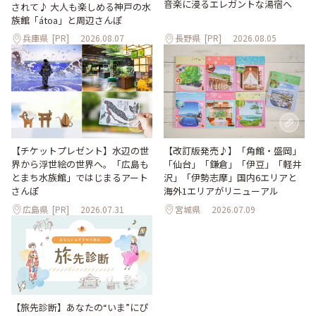
音楽に浸るエレガントな湯宿へ
されて♪ 大人も楽しめる神戸の水
族館「átoa」と周辺さんぽ
兵庫県
[PR]
2026.08.07
長野県
[PR]
2026.08.05
【改訂版発売♪】「角館・盛岡」
【チケットプレゼント】水辺の世
「仙台」「鎌倉」「伊豆」「軽井
界から浮世絵の世界へ。「広島も
沢」「伊勢志摩」国内6エリアと
とまち水族館」ではじまるアート
海外1エリアがリニューアル
さんぽ
広島県
[PR]
2026.07.31
宮城県
2026.07.09
【旅先診断】あなたの“いま”にぴ