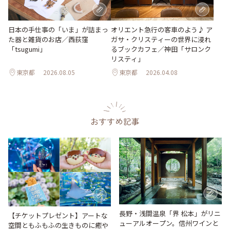
日本の手仕事の「いま」が詰まっ
オリエント急行の客車のよう♪ ア
た器と雑貨のお店／西荻窪
ガサ・クリスティーの世界に浸れ
「tsugumi」
るブックカフェ／神田「サロンク
リスティ」
東京都
2026.08.05
東京都
2026.04.08
おすすめ記事
長野・浅間温泉「界 松本」がリニ
【チケットプレゼント】アートな
ューアルオープン。信州ワインと
空間ともふもふの生きものに癒や