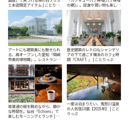
島屋」で見つける鳩の日グッズ
「カクキュー八丁味噌(八丁味噌
と本店限定アイテム | ことりっ
の郷)」。試食や買い物も楽しみ
ぷ
♪ | ことりっぷ
アートにも建築美にも魅せられ
歴史建築のレトロなシャンデリ
る、再オープンした愛知「岡崎
アの下で過ごす横浜のカフェ時
市美術博物館」。レストランや
間「CRAFT. 」 | ことりっぷ
ショップも充実 | ことりっぷ
一度は泊まりたい、鬼怒川温泉
青葉通の緑を眺めながら、静か
の人気宿10選【2025年】 | こと
な時間を。仙台「Echoes」で
りっぷ
楽しむモーニングとランチ | こ
とりっぷ