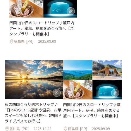
四国1泊2日のスロートリップ♪瀬戸内
アート、秘湯、絶景をめぐる旅へ【ス
タンプラリーも開催中】
徳島県
[PR]
2025.09.09
秋の四国ぐるり週末トリップ♪
四国1泊2日のスロートリップ♪瀬
"日本のウユニ塩湖"や温泉、お芋
戸内アート、秘湯、絶景をめぐる
スイーツも楽しむ秋旅へ【四国ド
旅へ【スタンプラリーも開催中】
ライブパスでお得に】
香川県
[PR]
2025.10.03
徳島県
[PR]
2025.09.09