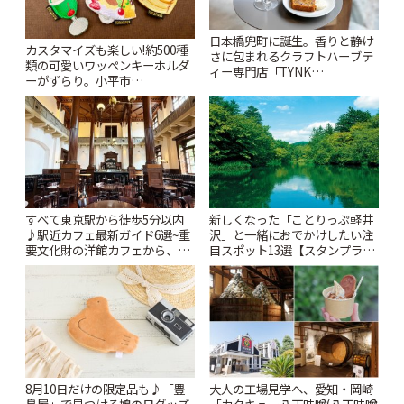
日本橋兜町に誕生。香りと静け
カスタマイズも楽しい!約500種
さに包まれるクラフトハーブテ
類の可愛いワッペンキーホルダ
ィー専門店「TYNK
ーがずらり。小平市
Kabutocho」 | ことりっぷ
「Kimamaya T&K」 | ことりっ
ぷ
すべて東京駅から徒歩5分以内
新しくなった「ことりっぷ軽井
♪駅近カフェ最新ガイド6選~重
沢」と一緒におでかけしたい注
要文化財の洋館カフェから、改
目スポット13選【スタンプラリ
札すぐのレトロ喫茶まで~ | こと
ー開催中】 | ことりっぷ
りっぷ
8月10日だけの限定品も♪「豊
大人の工場見学へ、愛知・岡崎