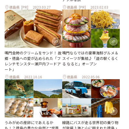
徳島県
[PR]
2023.03.27
徳島県
[PR]
2023.02.03
鳴門ならではの豪華海鮮グルメ＆
鳴門金時のクリームをサンド！ 故
スイーツが集結♪「道の駅くるく
郷・徳島への愛が込められた「フ
る なると」オープン
レンチモンスター瀬戸内フードア
ート」
徳島県
2022.10.16
徳島県
2022.05.06
うみがめの産卵にであえるか
線路にバスが走る世界初の乗り物
も！？徳島の豊かな自然と“世界
が登場♪海と山に囲まれた徳島・