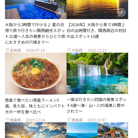
大阪から2時間で行ける♪ 夏の日
【2026年】大阪から車で3時間♪
帰り旅で行きたい関西観光スポッ
日の出時間付き、関西周辺の初日
ト21選～人気の絶景からひとり旅
の出スポット10選
におすすめの穴場まで～
滋賀県
2026.07.19
大阪府
2025.12.23
一度は行きたい四国の絶景スポッ
徳島で食べたい徳島ラーメン5
ト6選〜海・山・川の風景に癒や
選。見た目、味ともにインパクト
されて〜
大の一杯を食べ比べ
徳島県
2025.12.14
徳島県
2025.10.07