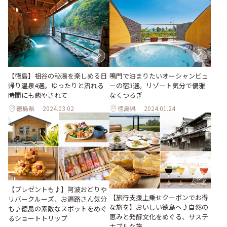
【徳島】祖谷の秘湯を楽しめる日
鳴門で泊まりたいオーシャンビュ
帰り温泉4選。ゆったりと流れる
ーの宿3選。リゾート気分で優雅
時間にも癒やされて
なくつろぎ
徳島県
2024.03.02
徳島県
2024.01.24
【プレゼントも♪】阿波おどりや
【旅行支援上乗せクーポンでお得
リバークルーズ、お遍路さん気分
な旅を】おいしい徳島へ♪自然の
も♪徳島の素敵なスポットをめぐ
恵みと発酵文化をめぐる、サステ
るショートトリップ
ナブルな旅