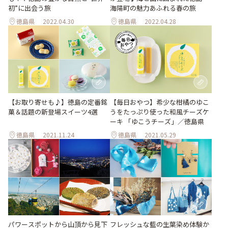
初”に出会う旅
海陽町の魅力あふれる春の旅
徳島県
2022.04.30
徳島県
2022.04.28
【お取り寄せも♪】徳島の定番銘
【毎日おやつ】希少な柑橘のゆこ
菓＆話題の新登場スイーツ4選
うをたっぷり使った和風チーズケ
ーキ 「ゆこうチーズ」／徳島県
徳島県
2021.11.24
徳島県
2021.05.29
パワースポットから山頂から見下
フレッシュな藍の生葉染め体験か