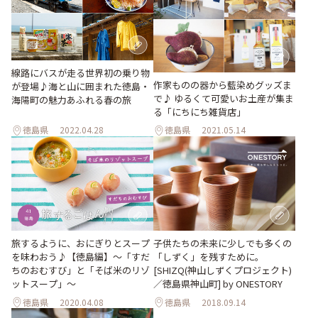
線路にバスが走る世界初の乗り物
作家ものの器から藍染めグッズま
が登場♪海と山に囲まれた徳島・
で♪ ゆるくて可愛いお土産が集ま
海陽町の魅力あふれる春の旅
る「にちにち雑貨店」
徳島県
2022.04.28
徳島県
2021.05.14
旅するように、おにぎりとスープ
子供たちの未来に少しでも多くの
を味わおう♪【徳島編】〜「すだ
「しずく」を残すために。
ちのおむすび」と「そば米のリゾ
[SHIZQ(神山しずくプロジェクト)
ットスープ」〜
／徳島県神山町] by ONESTORY
徳島県
2020.04.08
徳島県
2018.09.14