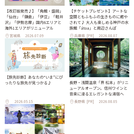
【改訂版発売♪】「角館・盛岡」
【チケットプレゼント】アートな
「仙台」「鎌倉」「伊豆」「軽井
空間ともふもふの生きものに癒や
沢」「伊勢志摩」国内6エリアと
されて♪ 大人も楽しめる神戸の水
海外1エリアがリニューアル
族館「átoa」と周辺さんぽ
宮城県
2026.07.09
兵庫県
[PR]
2026.08.07
【旅先診断】あなたの“いま”にぴ
長野・浅間温泉「界 松本」がリニ
ったりな旅先が見つかる♪
ューアルオープン。信州ワインと
音楽に浸るエレガントな湯宿へ
2026.05.15
長野県
[PR]
2026.08.05