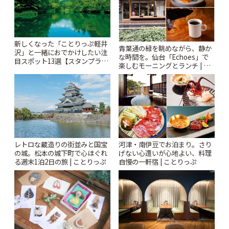
新しくなった「ことりっぷ軽井
青葉通の緑を眺めながら、静か
沢」と一緒におでかけしたい注
な時間を。仙台「Echoes」で
目スポット13選【スタンプラリ
楽しむモーニングとランチ | こ
ー開催中】 | ことりっぷ
とりっぷ
レトロな蔵造りの街並みと国宝
河津・南伊豆でお泊まり。さり
の城。松本の城下町で心ほぐれ
げない心遣いが心地よい、料理
る週末1泊2日の旅 | ことりっぷ
自慢の一軒宿 | ことりっぷ