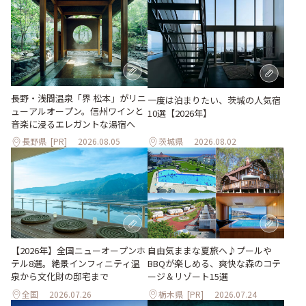
長野・浅間温泉「界 松本」がリニ
一度は泊まりたい、茨城の人気宿
ューアルオープン。信州ワインと
10選【2026年】
音楽に浸るエレガントな湯宿へ
長野県
[PR]
2026.08.05
茨城県
2026.08.02
自由気ままな夏旅へ♪プールや
【2026年】全国ニューオープンホ
BBQが楽しめる、爽快な森のコテ
テル8選。絶景インフィニティ温
ージ＆リゾート15選
泉から文化財の邸宅まで
全国
2026.07.26
栃木県
[PR]
2026.07.24