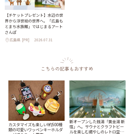
【チケットプレゼント】水辺の世
界から浮世絵の世界へ。「広島も
とまち水族館」ではじまるアート
さんぽ
広島県
[PR]
2026.07.31
こちらの記事もおすすめ
新オープンした銭湯「黄金湯 新
カスタマイズも楽しい!約500種
宿」へ。サウナとクラフトビー
類の可愛いワッペンキーホルダ
ルを楽しむ癒やしのレトロ空間