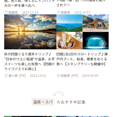
選。見た目、味ともにインパクト
されて〜
大の一杯を食べ比べ
徳島県
2025.12.14
徳島県
2025.10.07
秋の四国ぐるり週末トリップ♪
四国1泊2日のスロートリップ♪瀬
"日本のウユニ塩湖"や温泉、お芋
戸内アート、秘湯、絶景をめぐる
スイーツも楽しむ秋旅へ【四国ド
旅へ【スタンプラリーも開催中】
ライブパスでお得に】
香川県
[PR]
2025.10.03
徳島県
[PR]
2025.09.09
のおすすめ記事
温泉・スパ