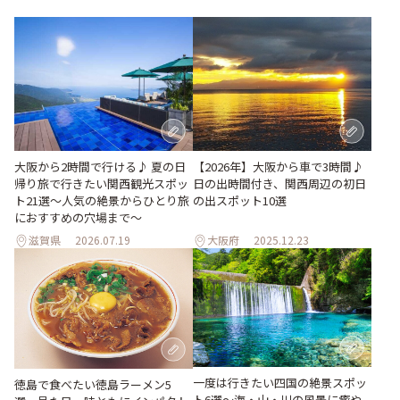
大阪から2時間で行ける♪ 夏の日
【2026年】大阪から車で3時間♪
帰り旅で行きたい関西観光スポッ
日の出時間付き、関西周辺の初日
ト21選～人気の絶景からひとり旅
の出スポット10選
におすすめの穴場まで～
滋賀県
2026.07.19
大阪府
2025.12.23
一度は行きたい四国の絶景スポッ
徳島で食べたい徳島ラーメン5
ト6選〜海・山・川の風景に癒や