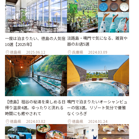
淡路島・鳴門で気になる、雑貨や
一度は泊まりたい、徳島の人気宿
器のお店5選
10選【2025年】
徳島県
2025.06.12
兵庫県
2024.03.09
【徳島】祖谷の秘湯を楽しめる日
鳴門で泊まりたいオーシャンビュ
帰り温泉4選。ゆったりと流れる
ーの宿3選。リゾート気分で優雅
時間にも癒やされて
なくつろぎ
徳島県
2024.03.02
徳島県
2024.01.24