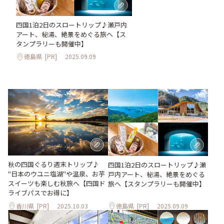
四国1泊2日のスロートリップ♪瀬戸内
アート、秘湯、絶景をめぐる旅へ【ス
タンプラリーも開催中】
徳島県
[PR]
2025.09.09
秋の四国ぐるり週末トリップ♪
四国1泊2日のスロートリップ♪瀬
"日本のウユニ塩湖"や温泉、お芋
戸内アート、秘湯、絶景をめぐる
スイーツも楽しむ秋旅へ【四国ド
旅へ【スタンプラリーも開催中】
ライブパスでお得に】
香川県
[PR]
2025.10.03
徳島県
[PR]
2025.09.09