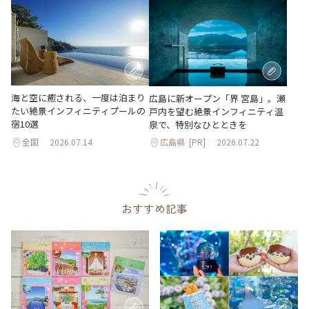
海と空に癒される、一度は泊まり
広島に新オープン「界 宮島」。瀬
たい絶景インフィニティプールの
戸内を望む絶景インフィニティ温
宿10選
泉で、特別なひとときを
全国
2026.07.14
広島県
[PR]
2026.07.22
おすすめ記事