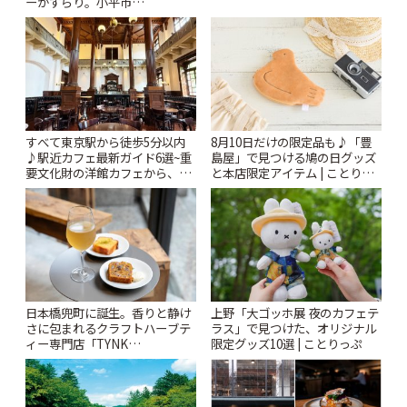
ーがずらり。小平市
| ことりっぷ
「Kimamaya T&K」 | ことりっ
ぷ
すべて東京駅から徒歩5分以内
8月10日だけの限定品も♪「豊
♪駅近カフェ最新ガイド6選~重
島屋」で見つける鳩の日グッズ
要文化財の洋館カフェから、改
と本店限定アイテム | ことりっ
札すぐのレトロ喫茶まで~ | こと
ぷ
りっぷ
日本橋兜町に誕生。香りと静け
上野「大ゴッホ展 夜のカフェテ
さに包まれるクラフトハーブテ
ラス」で見つけた、オリジナル
ィー専門店「TYNK
限定グッズ10選 | ことりっぷ
Kabutocho」 | ことりっぷ