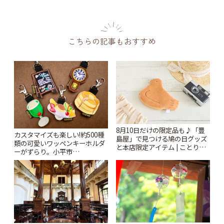
こちらの記事もおすすめ
8月10日だけの限定品も♪「豊
カスタマイズも楽しい!約500種
島屋」で見つける鳩の日グッズ
類の可愛いワッペンキーホルダ
と本店限定アイテム | ことりっ
ーがずらり。小平市
ぷ
「Kimamaya T&K」 | ことりっ
ぷ