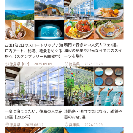
鳴門で行きたい人気カフェ4選。
四国1泊2日のスロートリップ♪瀬
海辺の絶景や地元ならではのスイ
戸内アート、秘湯、絶景をめぐる
ーツを堪能
旅へ【スタンプラリーも開催中】
徳島県
[PR]
2025.09.09
徳島県
2025.08.28
淡路島・鳴門で気になる、雑貨や
一度は泊まりたい、徳島の人気宿
器のお店5選
10選【2025年】
徳島県
2025.06.12
兵庫県
2024.03.09