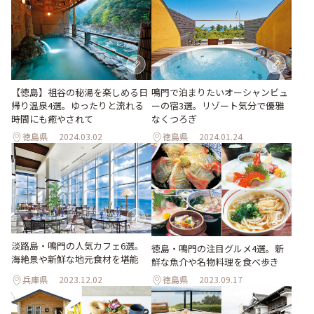
【徳島】祖谷の秘湯を楽しめる日
鳴門で泊まりたいオーシャンビュ
帰り温泉4選。ゆったりと流れる
ーの宿3選。リゾート気分で優雅
時間にも癒やされて
なくつろぎ
徳島県
2024.03.02
徳島県
2024.01.24
淡路島・鳴門の人気カフェ6選。
徳島・鳴門の注目グルメ4選。新
海絶景や新鮮な地元食材を堪能
鮮な魚介や名物料理を食べ歩き
兵庫県
2023.12.02
徳島県
2023.09.17