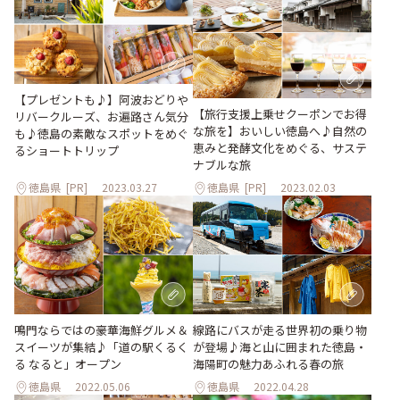
【プレゼントも♪】阿波おどりや
【旅行支援上乗せクーポンでお得
リバークルーズ、お遍路さん気分
な旅を】おいしい徳島へ♪自然の
も♪徳島の素敵なスポットをめぐ
恵みと発酵文化をめぐる、サステ
るショートトリップ
ナブルな旅
徳島県
[PR]
2023.03.27
徳島県
[PR]
2023.02.03
鳴門ならではの豪華海鮮グルメ＆
線路にバスが走る世界初の乗り物
スイーツが集結♪「道の駅くるく
が登場♪海と山に囲まれた徳島・
る なると」オープン
海陽町の魅力あふれる春の旅
徳島県
2022.05.06
徳島県
2022.04.28