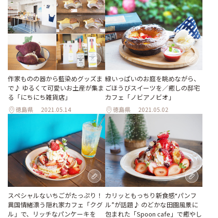
作家ものの器から藍染めグッズま
緑いっぱいのお庭を眺めながら、
で♪ ゆるくて可愛いお土産が集ま
ごほうびスイーツを／癒しの邸宅
る「にちにち雑貨店」
カフェ「ノビアノビオ」
徳島県
2021.05.14
徳島県
2021.05.02
スペシャルないちごがたっぷり！
カリッともっちり新食感“パンフ
異国情緒漂う隠れ家カフェ「クグ
ル”が話題♪ のどかな田園風景に
ル」で、リッチなパンケーキを
包まれた「Spoon cafe」で癒やし