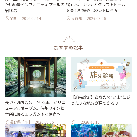
たい絶景インフィニティプールの
宿」へ。サウナとクラフトビール
宿10選
を楽しむ癒やしのレトロ空間
全国
2026.07.14
東京都
2026.08.06
おすすめ記事
【旅先診断】あなたの“いま”にぴ
長野・浅間温泉「界 松本」がリニ
ったりな旅先が見つかる♪
ューアルオープン。信州ワインと
音楽に浸るエレガントな湯宿へ
長野県
[PR]
2026.08.05
2026.05.15