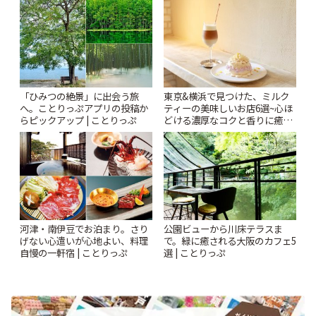
「ひみつの絶景」に出会う旅
東京&横浜で見つけた、ミルク
へ。ことりっぷアプリの投稿か
ティーの美味しいお店6選~心ほ
らピックアップ | ことりっぷ
どける濃厚なコクと香りに癒や
されるティータイム~ | ことりっ
ぷ
河津・南伊豆でお泊まり。さり
公園ビューから川床テラスま
げない心遣いが心地よい、料理
で。緑に癒される大阪のカフェ5
自慢の一軒宿 | ことりっぷ
選 | ことりっぷ