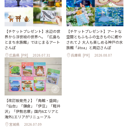
【チケットプレゼント】水辺の世
【チケットプレゼント】アートな
界から浮世絵の世界へ。「広島も
空間ともふもふの生きものに癒や
とまち水族館」ではじまるアート
されて♪ 大人も楽しめる神戸の水
さんぽ
族館「átoa」と周辺さんぽ
広島県
[PR]
2026.07.31
兵庫県
[PR]
2026.08.07
【改訂版発売♪】「角館・盛岡」
「仙台」「鎌倉」「伊豆」「軽井
沢」「伊勢志摩」国内6エリアと
海外1エリアがリニューアル
宮城県
2026.07.09