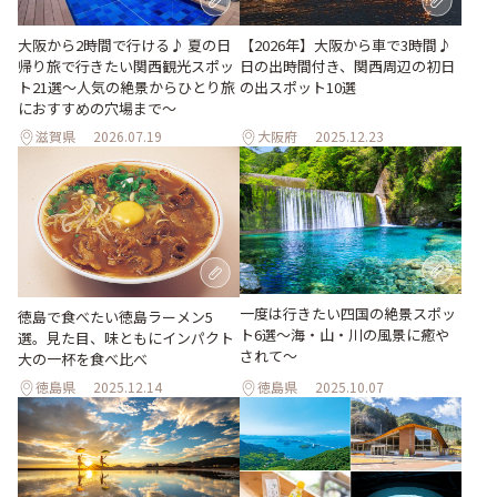
大阪から2時間で行ける♪ 夏の日
【2026年】大阪から車で3時間♪
帰り旅で行きたい関西観光スポッ
日の出時間付き、関西周辺の初日
ト21選～人気の絶景からひとり旅
の出スポット10選
におすすめの穴場まで～
滋賀県
2026.07.19
大阪府
2025.12.23
一度は行きたい四国の絶景スポッ
徳島で食べたい徳島ラーメン5
ト6選〜海・山・川の風景に癒や
選。見た目、味ともにインパクト
されて〜
大の一杯を食べ比べ
徳島県
2025.12.14
徳島県
2025.10.07