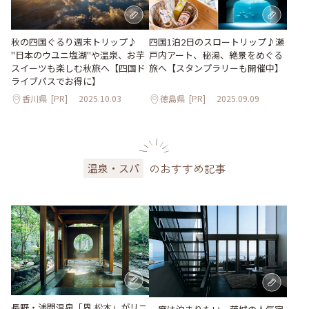
秋の四国ぐるり週末トリップ♪
四国1泊2日のスロートリップ♪瀬
"日本のウユニ塩湖"や温泉、お芋
戸内アート、秘湯、絶景をめぐる
スイーツも楽しむ秋旅へ【四国ド
旅へ【スタンプラリーも開催中】
ライブパスでお得に】
香川県
[PR]
2025.10.03
徳島県
[PR]
2025.09.09
のおすすめ記事
温泉・スパ
長野・浅間温泉「界 松本」がリニ