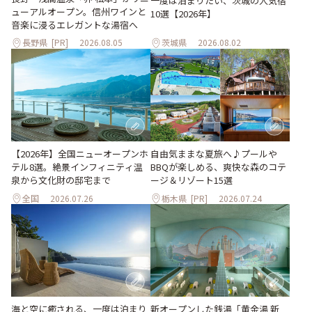
一度は泊まりたい、茨城の人気宿
ューアルオープン。信州ワインと
10選【2026年】
音楽に浸るエレガントな湯宿へ
長野県
[PR]
2026.08.05
茨城県
2026.08.02
自由気ままな夏旅へ♪プールや
【2026年】全国ニューオープンホ
BBQが楽しめる、爽快な森のコテ
テル8選。絶景インフィニティ温
ージ＆リゾート15選
泉から文化財の邸宅まで
全国
2026.07.26
栃木県
[PR]
2026.07.24
海と空に癒される、一度は泊まり
新オープンした銭湯「黄金湯 新