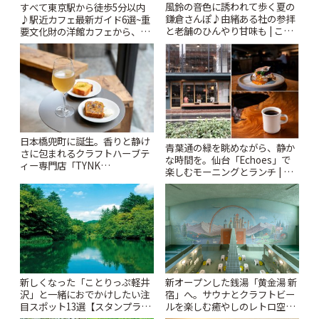
風鈴の音色に誘われて歩く夏の
すべて東京駅から徒歩5分以内
鎌倉さんぽ♪由緒ある社の参拝
♪駅近カフェ最新ガイド6選~重
と老舗のひんやり甘味も | こと
要文化財の洋館カフェから、改
りっぷ
札すぐのレトロ喫茶まで~ | こと
りっぷ
日本橋兜町に誕生。香りと静け
青葉通の緑を眺めながら、静か
さに包まれるクラフトハーブテ
な時間を。仙台「Echoes」で
ィー専門店「TYNK
楽しむモーニングとランチ | こ
Kabutocho」 | ことりっぷ
とりっぷ
新しくなった「ことりっぷ軽井
新オープンした銭湯「黄金湯 新
沢」と一緒におでかけしたい注
宿」へ。サウナとクラフトビー
目スポット13選【スタンプラリ
ルを楽しむ癒やしのレトロ空間
ー開催中】 | ことりっぷ
| ことりっぷ