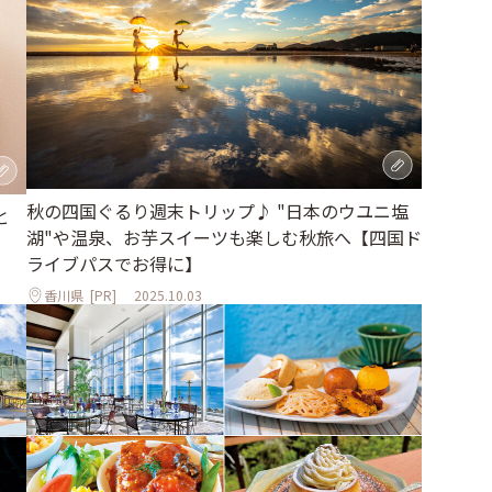
秋の四国ぐるり週末トリップ♪ "日本のウユニ塩
と
湖"や温泉、お芋スイーツも楽しむ秋旅へ【四国ド
ライブパスでお得に】
香川県
[PR]
2025.10.03