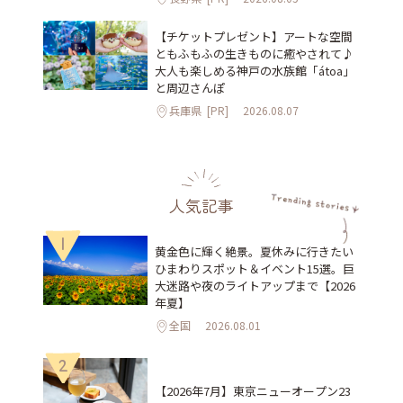
【チケットプレゼント】アートな空間
ともふもふの生きものに癒やされて♪
大人も楽しめる神戸の水族館「átoa」
と周辺さんぽ
兵庫県
[PR]
2026.08.07
人気記事
1
黄金色に輝く絶景。夏休みに行きたい
ひまわりスポット＆イベント15選。巨
大迷路や夜のライトアップまで【2026
年夏】
全国
2026.08.01
2
【2026年7月】東京ニューオープン23