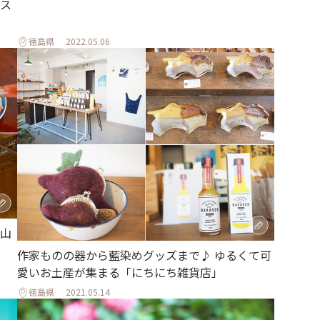
ス
徳島県
2022.05.06
山
作家ものの器から藍染めグッズまで♪ ゆるくて可
愛いお土産が集まる「にちにち雑貨店」
徳島県
2021.05.14