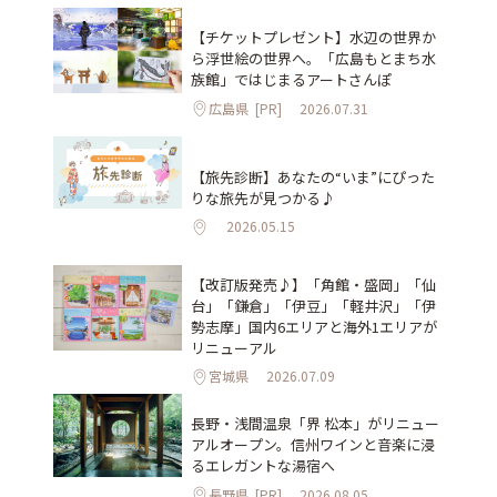
【チケットプレゼント】水辺の世界か
ら浮世絵の世界へ。「広島もとまち水
族館」ではじまるアートさんぽ
広島県
[PR]
2026.07.31
【旅先診断】あなたの“いま”にぴった
りな旅先が見つかる♪
2026.05.15
【改訂版発売♪】「角館・盛岡」「仙
台」「鎌倉」「伊豆」「軽井沢」「伊
勢志摩」国内6エリアと海外1エリアが
リニューアル
宮城県
2026.07.09
長野・浅間温泉「界 松本」がリニュー
アルオープン。信州ワインと音楽に浸
るエレガントな湯宿へ
長野県
[PR]
2026.08.05