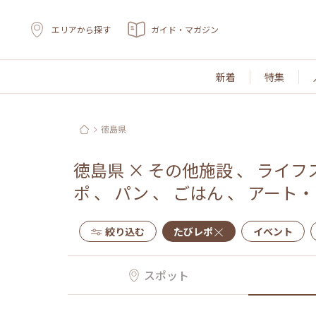
エリアから探す
ガイド・マガジン
新着
特集
徳島県
徳島県
×
その他施設
、
ライフ
ポ
、
パン
、
ごはん
、
アート・
絞り込む
たびレポ
イベント
スポット