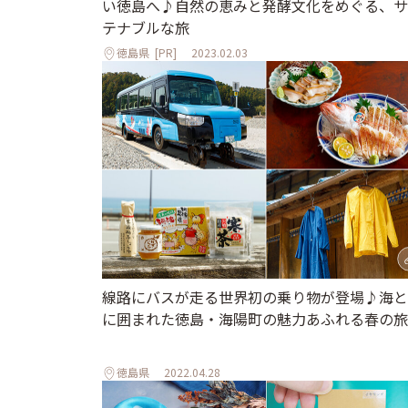
い徳島へ♪自然の恵みと発酵文化をめぐる、サ
テナブルな旅
徳島県
[PR]
2023.02.03
線路にバスが走る世界初の乗り物が登場♪海と
に囲まれた徳島・海陽町の魅力あふれる春の旅
徳島県
2022.04.28