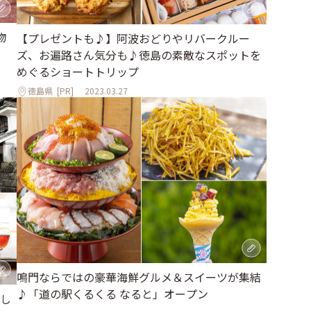
物
【プレゼントも♪】阿波おどりやリバークルー
ズ、お遍路さん気分も♪徳島の素敵なスポットを
めぐるショートトリップ
徳島県
[PR]
2023.03.27
鳴門ならではの豪華海鮮グルメ＆スイーツが集結
♪「道の駅くるくる なると」オープン
し