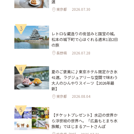
選
東京都
2026.07.30
3
レトロな蔵造りの街並みと国宝の城。
松本の城下町で心ほぐれる週末1泊2日
の旅
長野県
2026.07.28
4
夏のご褒美に♪東京ホテル限定かき氷
41選。ラグジュアリーな空間で味わう
大人のひんやりスイーツ【2026年最
新】
東京都
2026.08.04
5
【チケットプレゼント】水辺の世界か
ら浮世絵の世界へ。「広島もとまち水
族館」ではじまるアートさんぽ