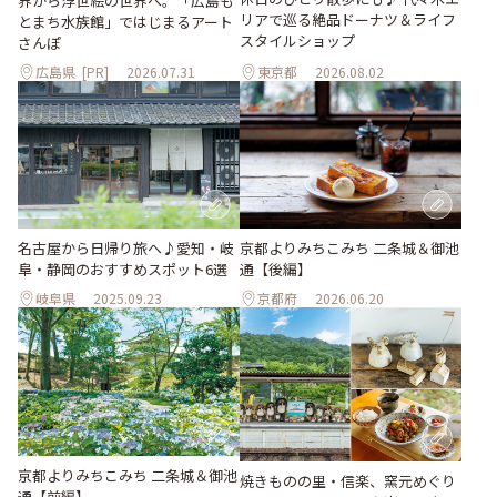
界から浮世絵の世界へ。「広島も
リアで巡る絶品ドーナツ＆ライフ
とまち水族館」ではじまるアート
スタイルショップ
さんぽ
広島県
[PR]
2026.07.31
東京都
2026.08.02
名古屋から日帰り旅へ♪愛知・岐
京都よりみちこみち 二条城＆御池
阜・静岡のおすすめスポット6選
通【後編】
岐阜県
2025.09.23
京都府
2026.06.20
京都よりみちこみち 二条城＆御池
焼きものの里・信楽、窯元めぐり
通【前編】