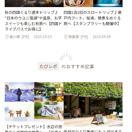
秋の四国ぐるり週末トリップ♪
四国1泊2日のスロートリップ♪瀬
"日本のウユニ塩湖"や温泉、お芋
戸内アート、秘湯、絶景をめぐる
スイーツも楽しむ秋旅へ【四国ド
旅へ【スタンプラリーも開催中】
ライブパスでお得に】
香川県
[PR]
2025.10.03
徳島県
[PR]
2025.09.09
のおすすめ記事
たびレポ
【チケットプレゼント】水辺の世
休日のひとり散歩にも♪ 代々木エ