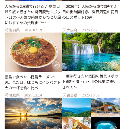
大阪から2時間で行ける♪ 夏の日
【2026年】大阪から車で3時間♪
帰り旅で行きたい関西観光スポッ
日の出時間付き、関西周辺の初日
ト21選～人気の絶景からひとり旅
の出スポット10選
におすすめの穴場まで～
滋賀県
2026.07.19
大阪府
2025.12.23
一度は行きたい四国の絶景スポッ
徳島で食べたい徳島ラーメン5
ト6選〜海・山・川の風景に癒や
選。見た目、味ともにインパクト
されて〜
大の一杯を食べ比べ
徳島県
2025.12.14
徳島県
2025.10.07