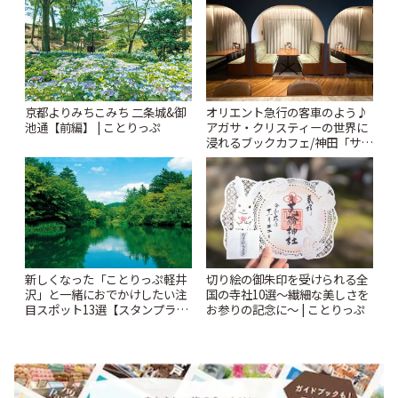
京都よりみちこみち 二条城&御
オリエント急行の客車のよう♪
池通【前編】 | ことりっぷ
アガサ・クリスティーの世界に
浸れるブックカフェ/神田「サロ
ンクリスティ」 | ことりっぷ
新しくなった「ことりっぷ軽井
切り絵の御朱印を受けられる全
沢」と一緒におでかけしたい注
国の寺社10選〜繊細な美しさを
目スポット13選【スタンプラリ
お参りの記念に〜 | ことりっぷ
ー開催中】 | ことりっぷ