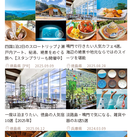
鳴門で行きたい人気カフェ4選。
四国1泊2日のスロートリップ♪瀬
海辺の絶景や地元ならではのスイ
戸内アート、秘湯、絶景をめぐる
ーツを堪能
旅へ【スタンプラリーも開催中】
徳島県
[PR]
2025.09.09
徳島県
2025.08.28
淡路島・鳴門で気になる、雑貨や
一度は泊まりたい、徳島の人気宿
器のお店5選
10選【2025年】
徳島県
2025.06.12
兵庫県
2024.03.09