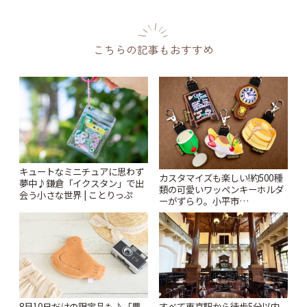
こちらの記事もおすすめ
キュートなミニチュアに思わず
カスタマイズも楽しい!約500種
夢中♪鎌倉「イクスタン」で出
類の可愛いワッペンキーホルダ
会う小さな世界 | ことりっぷ
ーがずらり。小平市
「Kimamaya T&K」 | ことりっ
ぷ
8月10日だけの限定品も♪「豊
すべて東京駅から徒歩5分以内