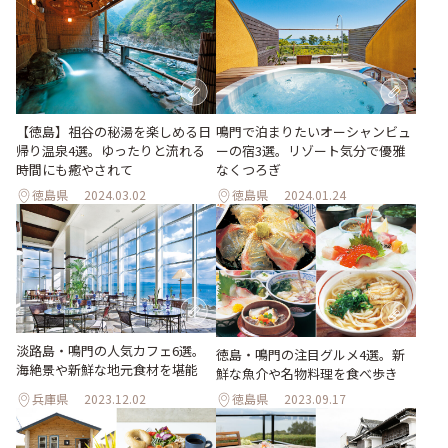
【徳島】祖谷の秘湯を楽しめる日
鳴門で泊まりたいオーシャンビュ
帰り温泉4選。ゆったりと流れる
ーの宿3選。リゾート気分で優雅
時間にも癒やされて
なくつろぎ
徳島県
2024.03.02
徳島県
2024.01.24
淡路島・鳴門の人気カフェ6選。
徳島・鳴門の注目グルメ4選。新
海絶景や新鮮な地元食材を堪能
鮮な魚介や名物料理を食べ歩き
兵庫県
2023.12.02
徳島県
2023.09.17