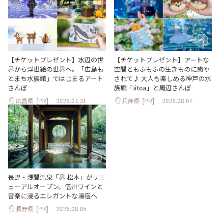
【チケットプレゼント】水辺の世
【チケットプレゼント】アートな
界から浮世絵の世界へ。「広島も
空間ともふもふの生きものに癒や
とまち水族館」ではじまるアート
されて♪ 大人も楽しめる神戸の水
さんぽ
族館「átoa」と周辺さんぽ
広島県
[PR]
2026.07.31
兵庫県
[PR]
2026.08.07
長野・浅間温泉「界 松本」がリニ
ューアルオープン。信州ワインと
音楽に浸るエレガントな湯宿へ
長野県
[PR]
2026.08.05