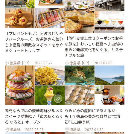
【プレゼントも♪】阿波おどりや
【旅行支援上乗せクーポンでお得
リバークルーズ、お遍路さん気分
な旅を】おいしい徳島へ♪自然の
も♪徳島の素敵なスポットをめぐ
恵みと発酵文化をめぐる、サステ
るショートトリップ
ナブルな旅
徳島県
[PR]
2023.03.27
徳島県
[PR]
2023.02.03
鳴門ならではの豪華海鮮グルメ＆
うみがめの産卵にであえるか
スイーツが集結♪「道の駅くるく
も！？徳島の豊かな自然と“世界
る なると」オープン
初”に出会う旅
徳島県
2022.05.06
徳島県
2022.04.30