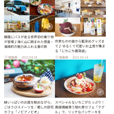
線路にバスが走る世界初の乗り物
作家ものの器から藍染めグッズま
が登場♪海と山に囲まれた徳島・
で♪ ゆるくて可愛いお土産が集ま
海陽町の魅力あふれる春の旅
る「にちにち雑貨店」
徳島県
2022.04.28
徳島県
2021.05.14
緑いっぱいのお庭を眺めながら、
スペシャルないちごがたっぷり！
ごほうびスイーツを／癒しの邸宅
異国情緒漂う隠れ家カフェ「クグ
カフェ「ノビアノビオ」
ル」で、リッチなパンケーキを