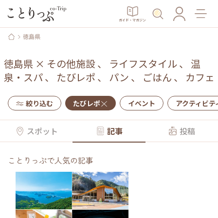
ガイド・マガジン
徳島県
徳島県
×
その他施設
、
ライフスタイル
、
温
泉・スパ
、
たびレポ
、
パン
、
ごはん
、
カフェ
絞り込む
たびレポ
イベント
アクティビテ
スポット
記事
投稿
ことりっぷで人気の記事