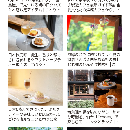
島屋」で見つける鳩の日グッズ
♪駅近カフェ最新ガイド6選~重
と本店限定アイテム | ことりっ
要文化財の洋館カフェから、改
ぷ
札すぐのレトロ喫茶まで~ | こと
りっぷ
風鈴の音色に誘われて歩く夏の
日本橋兜町に誕生。香りと静け
鎌倉さんぽ♪由緒ある社の参拝
さに包まれるクラフトハーブテ
と老舗のひんやり甘味も | こと
ィー専門店「TYNK
りっぷ
Kabutocho」 | ことりっぷ
東京&横浜で見つけた、ミルク
青葉通の緑を眺めながら、静か
ティーの美味しいお店6選~心ほ
な時間を。仙台「Echoes」で
どける濃厚なコクと香りに癒や
楽しむモーニングとランチ | こ
されるティータイム~ | ことりっ
とりっぷ
ぷ