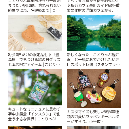
ことりっぷ編集部がもう一度泊
すべて東京駅から徒歩5分以内
まりたい宿10選。忘れられない
♪駅近カフェ最新ガイド6選~重
絶景や温泉、名建築まで | こと
要文化財の洋館カフェから、改
りっぷ
札すぐのレトロ喫茶まで~ | こと
りっぷ
8月10日だけの限定品も♪「豊
新しくなった「ことりっぷ軽井
島屋」で見つける鳩の日グッズ
沢」と一緒におでかけしたい注
と本店限定アイテム | ことりっ
目スポット13選【スタンプラリ
ぷ
ー開催中】 | ことりっぷ
キュートなミニチュアに思わず
カスタマイズも楽しい!約500種
夢中♪鎌倉「イクスタン」で出
類の可愛いワッペンキーホルダ
会う小さな世界 | ことりっぷ
ーがずらり。小平市
「Kimamaya T&K」 | ことりっ