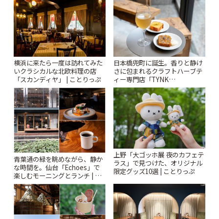
ぷ
横浜に来たら一度は訪れてみた
日本橋兜町に誕生。香りと静け
いクラシカルな北欧料理の店
さに包まれるクラフトハーブテ
「スカンディヤ」 | ことりっぷ
ィー専門店「TYNK
Kabutocho」 | ことりっぷ
上野「大ゴッホ展 夜のカフェテ
青葉通の緑を眺めながら、静か
ラス」で見つけた、オリジナル
な時間を。仙台「Echoes」で
限定グッズ10選 | ことりっぷ
楽しむモーニングとランチ | こ
とりっぷ