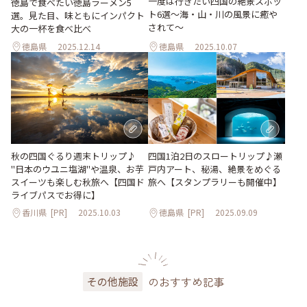
一度は行きたい四国の絶景スポッ
徳島で食べたい徳島ラーメン5
ト6選〜海・山・川の風景に癒や
選。見た目、味ともにインパクト
されて〜
大の一杯を食べ比べ
徳島県
2025.12.14
徳島県
2025.10.07
秋の四国ぐるり週末トリップ♪
四国1泊2日のスロートリップ♪瀬
"日本のウユニ塩湖"や温泉、お芋
戸内アート、秘湯、絶景をめぐる
スイーツも楽しむ秋旅へ【四国ド
旅へ【スタンプラリーも開催中】
ライブパスでお得に】
香川県
[PR]
2025.10.03
徳島県
[PR]
2025.09.09
のおすすめ記事
その他施設