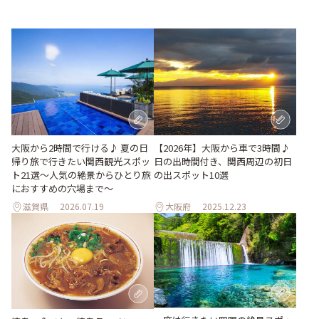
大阪から2時間で行ける♪ 夏の日
【2026年】大阪から車で3時間♪
帰り旅で行きたい関西観光スポッ
日の出時間付き、関西周辺の初日
ト21選～人気の絶景からひとり旅
の出スポット10選
におすすめの穴場まで～
滋賀県
2026.07.19
大阪府
2025.12.23