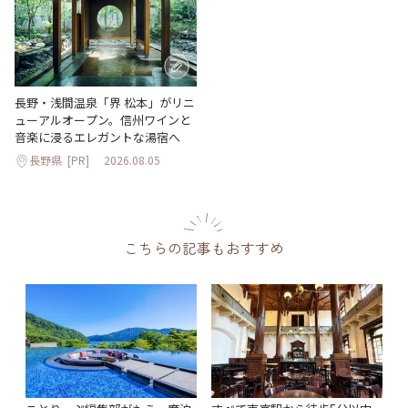
長野・浅間温泉「界 松本」がリニ
ューアルオープン。信州ワインと
音楽に浸るエレガントな湯宿へ
長野県
[PR]
2026.08.05
こちらの記事もおすすめ