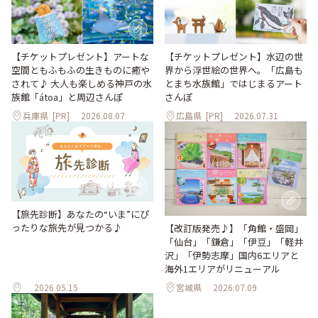
【チケットプレゼント】アートな
【チケットプレゼント】水辺の世
空間ともふもふの生きものに癒や
界から浮世絵の世界へ。「広島も
されて♪ 大人も楽しめる神戸の水
とまち水族館」ではじまるアート
族館「átoa」と周辺さんぽ
さんぽ
兵庫県
[PR]
2026.08.07
広島県
[PR]
2026.07.31
【旅先診断】あなたの“いま”にぴ
ったりな旅先が見つかる♪
【改訂版発売♪】「角館・盛岡」
「仙台」「鎌倉」「伊豆」「軽井
沢」「伊勢志摩」国内6エリアと
海外1エリアがリニューアル
2026.05.15
宮城県
2026.07.09