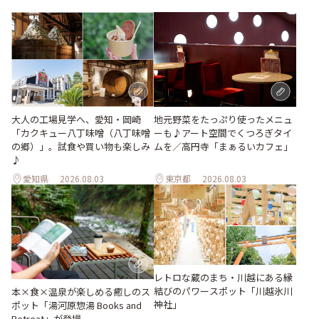
地元野菜をたっぷり使ったメニュ
大人の工場見学へ、愛知・岡崎
ーも♪アート空間でくつろぎタイ
「カクキュー八丁味噌（八丁味噌
ムを／高円寺「まぁるいカフェ」
の郷）」。試食や買い物も楽しみ
♪
愛知県
2026.08.03
東京都
2026.08.03
レトロな蔵のまち・川越にある縁
結びのパワースポット「川越氷川
本×食×温泉が楽しめる癒しのス
神社」
ポット「湯河原惣湯 Books and
Retreat」が登場