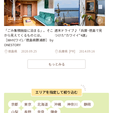
「ごみ集積施設に泊まる」。そこ
週末ドライブ♪「兵庫･徳島で見
から見えてくるものとは。
つけた“カワイイ”4選」
［WHY(ワイ)／徳島県勝浦郡］ by
ONESTORY
徳島県
2020.09.25
兵庫県
[PR]
2014.09.16
もっとみる
エリアを指定して絞り込む
京都
東京
北海道
沖縄
神奈川
静岡
山梨
長野
奈良
鎌倉