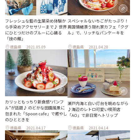
フレッシュな藍の生葉染め体験か
スペシャルないちごがたっぷり！
ら手染めアクセサリーまで♪ 世界
異国情緒漂う隠れ家カフェ「クグ
にひとつだけのブルーに心踊る
ル」で、リッチなパンケーキを
「技の館」
徳島県
2021.05.09
徳島県
2021.04.28
カリッともっちり新食感“パンフ
瀬戸内海と白い灯台を眺めながら
ル”が話題♪ のどかな田園風景に
♪海辺のレトロ可愛い喫茶店
包まれた「Spoon cafe」で癒やし
「AO」で非日常へトリップ
のひとときを
徳島県
2021.04.17
徳島県
2021.04.14