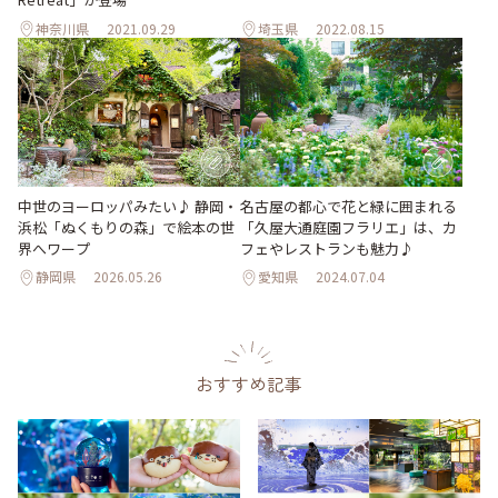
神奈川県
2021.09.29
埼玉県
2022.08.15
中世のヨーロッパみたい♪ 静岡・
名古屋の都心で花と緑に囲まれる
浜松「ぬくもりの森」で絵本の世
「久屋大通庭園フラリエ」は、カ
界へワープ
フェやレストランも魅力♪
静岡県
2026.05.26
愛知県
2024.07.04
おすすめ記事