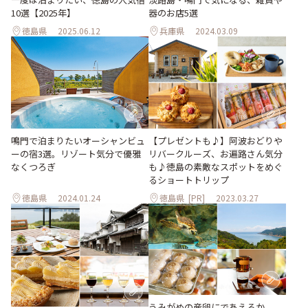
器のお店5選
10選【2025年】
徳島県
2025.06.12
兵庫県
2024.03.09
鳴門で泊まりたいオーシャンビュ
【プレゼントも♪】阿波おどりや
ーの宿3選。リゾート気分で優雅
リバークルーズ、お遍路さん気分
なくつろぎ
も♪徳島の素敵なスポットをめぐ
るショートトリップ
徳島県
2024.01.24
徳島県
[PR]
2023.03.27
うみがめの産卵にであえるか