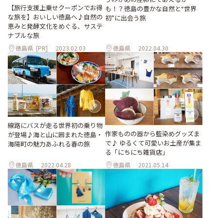
【旅行支援上乗せクーポンでお得
も！？徳島の豊かな自然と“世界
な旅を】おいしい徳島へ♪自然の
初”に出会う旅
恵みと発酵文化をめぐる、サステ
ナブルな旅
徳島県
[PR]
2023.02.03
徳島県
2022.04.30
線路にバスが走る世界初の乗り物
作家ものの器から藍染めグッズま
が登場♪海と山に囲まれた徳島・
で♪ ゆるくて可愛いお土産が集ま
海陽町の魅力あふれる春の旅
る「にちにち雑貨店」
徳島県
2022.04.28
徳島県
2021.05.14