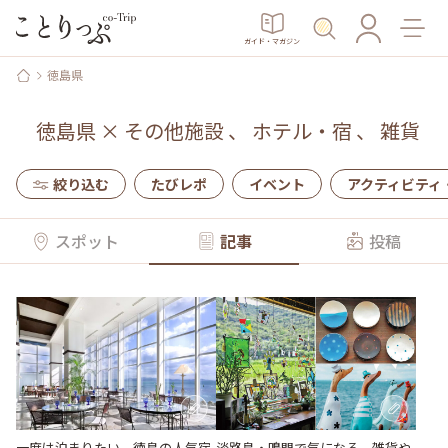
ガイド・マガジン
徳島県
徳島県
×
その他施設
、
ホテル・宿
、
雑貨
絞り込む
たびレポ
イベント
アクティビティ
スポット
記事
投稿
淡路島・鳴門で気になる、雑貨や
一度は泊まりたい、徳島の人気宿