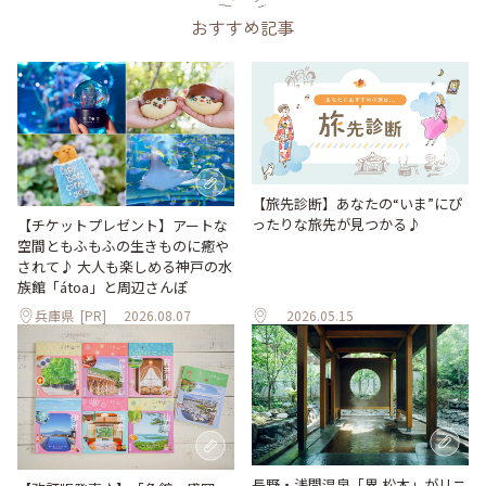
おすすめ記事
【旅先診断】あなたの“いま”にぴ
ったりな旅先が見つかる♪
【チケットプレゼント】アートな
空間ともふもふの生きものに癒や
されて♪ 大人も楽しめる神戸の水
族館「átoa」と周辺さんぽ
兵庫県
[PR]
2026.08.07
2026.05.15
長野・浅間温泉「界 松本」がリニ