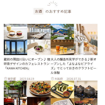
のおすすめ記事
お酒
大人の醸造所見学ができる♪新オ
蔵前の隅田川沿いにオープン♪ 隈
ープンした「よなよなビアライ
研吾デザインのカフェレストラン
ズ」でとっておきのクラフトビー
「KAWA KITCHEN」
ル体験
東京都
2023.04.19
大阪府
2026.07.31