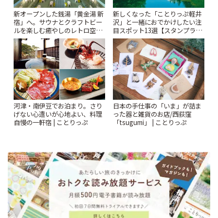
新オープンした銭湯「黄金湯 新
新しくなった「ことりっぷ軽井
宿」へ。サウナとクラフトビー
沢」と一緒におでかけしたい注
ルを楽しむ癒やしのレトロ空間
目スポット13選【スタンプラリ
| ことりっぷ
ー開催中】 | ことりっぷ
河津・南伊豆でお泊まり。さり
日本の手仕事の「いま」が詰ま
げない心遣いが心地よい、料理
った器と雑貨のお店/西荻窪
自慢の一軒宿 | ことりっぷ
「tsugumi」 | ことりっぷ