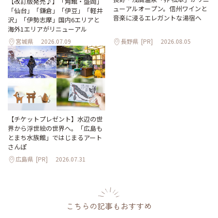
【改訂版発売♪】「角館・盛岡」
ューアルオープン。信州ワインと
「仙台」「鎌倉」「伊豆」「軽井
音楽に浸るエレガントな湯宿へ
沢」「伊勢志摩」国内6エリアと
海外1エリアがリニューアル
宮城県
2026.07.09
長野県
[PR]
2026.08.05
【チケットプレゼント】水辺の世
界から浮世絵の世界へ。「広島も
とまち水族館」ではじまるアート
さんぽ
広島県
[PR]
2026.07.31
こちらの記事もおすすめ