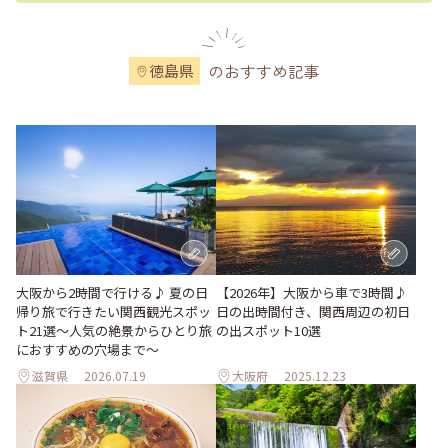
のおすすめ記事
徳島県
大阪から2時間で行ける♪ 夏の日
【2026年】大阪から車で3時間♪
帰り旅で行きたい関西観光スポッ
日の出時間付き、関西周辺の初日
ト21選～人気の絶景からひとり旅
の出スポット10選
におすすめの穴場まで～
滋賀県
2026.07.19
大阪府
2025.12.23