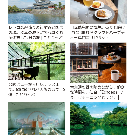
レトロな蔵造りの街並みと国宝
日本橋兜町に誕生。香りと静け
の城。松本の城下町で心ほぐれ
さに包まれるクラフトハーブテ
る週末1泊2日の旅 | ことりっぷ
ィー専門店「TYNK
Kabutocho」 | ことりっぷ
公園ビューから川床テラスま
青葉通の緑を眺めながら、静か
で。緑に癒される大阪のカフェ5
な時間を。仙台「Echoes」で
選 | ことりっぷ
楽しむモーニングとランチ | こ
とりっぷ