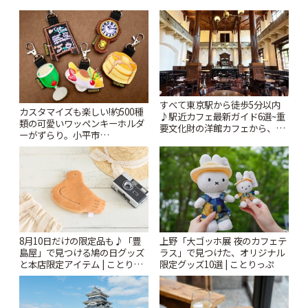
すべて東京駅から徒歩5分以内
カスタマイズも楽しい!約500種
♪駅近カフェ最新ガイド6選~重
類の可愛いワッペンキーホルダ
要文化財の洋館カフェから、改
ーがずらり。小平市
札すぐのレトロ喫茶まで~ | こと
「Kimamaya T&K」 | ことりっ
りっぷ
ぷ
8月10日だけの限定品も♪「豊
上野「大ゴッホ展 夜のカフェテ
島屋」で見つける鳩の日グッズ
ラス」で見つけた、オリジナル
と本店限定アイテム | ことりっ
限定グッズ10選 | ことりっぷ
ぷ