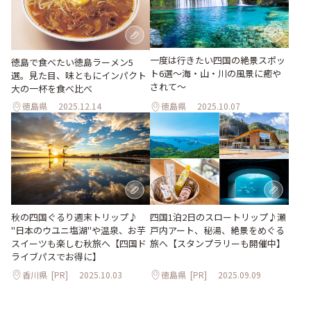
一度は行きたい四国の絶景スポッ
徳島で食べたい徳島ラーメン5
ト6選〜海・山・川の風景に癒や
選。見た目、味ともにインパクト
されて〜
大の一杯を食べ比べ
徳島県
2025.12.14
徳島県
2025.10.07
秋の四国ぐるり週末トリップ♪
四国1泊2日のスロートリップ♪瀬
"日本のウユニ塩湖"や温泉、お芋
戸内アート、秘湯、絶景をめぐる
スイーツも楽しむ秋旅へ【四国ド
旅へ【スタンプラリーも開催中】
ライブパスでお得に】
香川県
[PR]
2025.10.03
徳島県
[PR]
2025.09.09