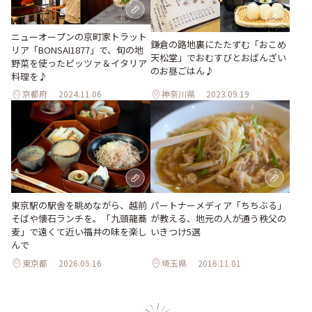
ニューオープンの京町家トラット
鎌倉の路地裏にたたずむ「おこめ
リア「BONSAI1877」で、旬の地
天松堂」でおむすびとおばんざい
野菜を使ったピッツァ＆イタリア
のお昼ごはん♪
料理を♪
京都府
2024.11.06
神奈川県
2023.09.19
東京駅の駅舎を眺めながら、越前
パートナーメディア「ちちぶる」
そばや懐石ランチを。「九頭龍蕎
が教える、地元の人が通う秩父の
麦」で遠くて近い福井の味を楽し
いきつけ5選
んで
東京都
2026.05.16
埼玉県
2016.11.01