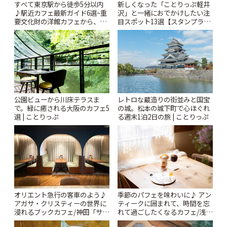
すべて東京駅から徒歩5分以内
新しくなった「ことりっぷ軽井
♪駅近カフェ最新ガイド6選~重
沢」と一緒におでかけしたい注
要文化財の洋館カフェから、改
目スポット13選【スタンプラリ
札すぐのレトロ喫茶まで~ | こと
ー開催中】 | ことりっぷ
りっぷ
公園ビューから川床テラスま
レトロな蔵造りの街並みと国宝
で。緑に癒される大阪のカフェ5
の城。松本の城下町で心ほぐれ
選 | ことりっぷ
る週末1泊2日の旅 | ことりっぷ
オリエント急行の客車のよう♪
季節のパフェを味わいに♪ アン
アガサ・クリスティーの世界に
ティークに囲まれて、時間を忘
浸れるブックカフェ/神田「サロ
れて過ごしたくなるカフェ/浅草
ンクリスティ」 | ことりっぷ
「annorum cafe」 | ことりっぷ