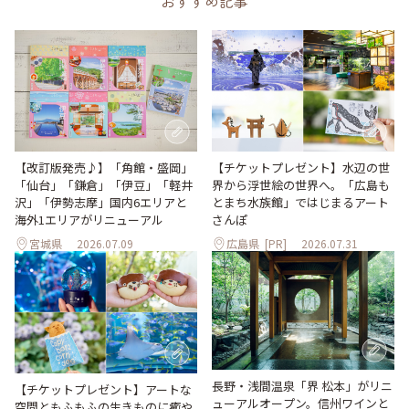
おすすめ記事
【改訂版発売♪】「角館・盛岡」
【チケットプレゼント】水辺の世
「仙台」「鎌倉」「伊豆」「軽井
界から浮世絵の世界へ。「広島も
沢」「伊勢志摩」国内6エリアと
とまち水族館」ではじまるアート
海外1エリアがリニューアル
さんぽ
宮城県
2026.07.09
広島県
[PR]
2026.07.31
長野・浅間温泉「界 松本」がリニ
【チケットプレゼント】アートな
ューアルオープン。信州ワインと
空間ともふもふの生きものに癒や