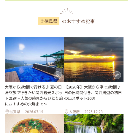
のおすすめ記事
徳島県
大阪から2時間で行ける♪ 夏の日
【2026年】大阪から車で3時間♪
帰り旅で行きたい関西観光スポッ
日の出時間付き、関西周辺の初日
ト21選～人気の絶景からひとり旅
の出スポット10選
におすすめの穴場まで～
滋賀県
2026.07.19
大阪府
2025.12.23