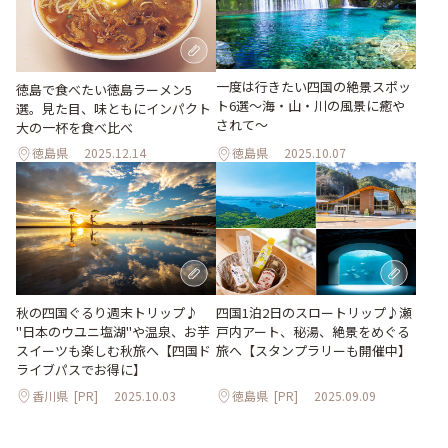
一度は行きたい四国の絶景スポッ
徳島で食べたい徳島ラーメン5
ト6選〜海・山・川の風景に癒や
選。見た目、味ともにインパクト
されて〜
大の一杯を食べ比べ
徳島県
2025.12.14
徳島県
2025.10.07
秋の四国ぐるり週末トリップ♪
四国1泊2日のスロートリップ♪瀬
"日本のウユニ塩湖"や温泉、お芋
戸内アート、秘湯、絶景をめぐる
スイーツも楽しむ秋旅へ【四国ド
旅へ【スタンプラリーも開催中】
ライブパスでお得に】
香川県
[PR]
2025.10.03
徳島県
[PR]
2025.09.09