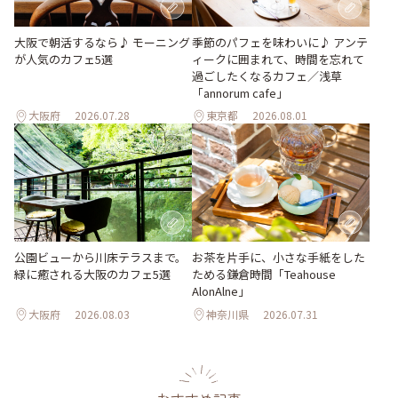
季節のパフェを味わいに♪ アンテ
大阪で朝活するなら♪ モーニング
ィークに囲まれて、時間を忘れて
が人気のカフェ5選
過ごしたくなるカフェ／浅草
「annorum cafe」
大阪府
2026.07.28
東京都
2026.08.01
公園ビューから川床テラスまで。
お茶を片手に、小さな手紙をした
緑に癒される大阪のカフェ5選
ためる鎌倉時間「Teahouse
AlonAlne」
大阪府
2026.08.03
神奈川県
2026.07.31