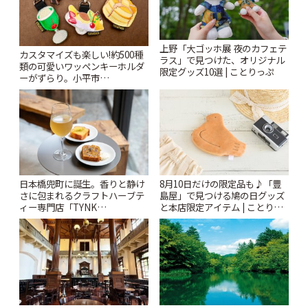
上野「大ゴッホ展 夜のカフェテ
カスタマイズも楽しい!約500種
ラス」で見つけた、オリジナル
類の可愛いワッペンキーホルダ
限定グッズ10選 | ことりっぷ
ーがずらり。小平市
「Kimamaya T&K」 | ことりっ
ぷ
日本橋兜町に誕生。香りと静け
8月10日だけの限定品も♪「豊
さに包まれるクラフトハーブテ
島屋」で見つける鳩の日グッズ
ィー専門店「TYNK
と本店限定アイテム | ことりっ
Kabutocho」 | ことりっぷ
ぷ