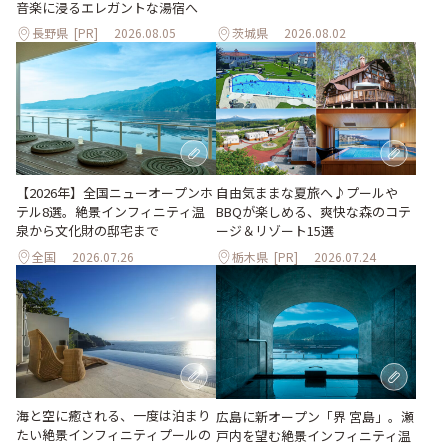
音楽に浸るエレガントな湯宿へ
長野県
[PR]
2026.08.05
茨城県
2026.08.02
自由気ままな夏旅へ♪プールや
【2026年】全国ニューオープンホ
BBQが楽しめる、爽快な森のコテ
テル8選。絶景インフィニティ温
ージ＆リゾート15選
泉から文化財の邸宅まで
全国
2026.07.26
栃木県
[PR]
2026.07.24
海と空に癒される、一度は泊まり
広島に新オープン「界 宮島」。瀬
たい絶景インフィニティプールの
戸内を望む絶景インフィニティ温