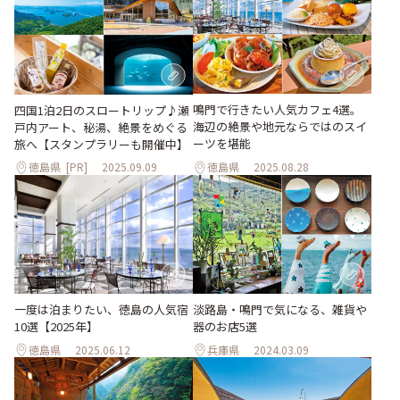
鳴門で行きたい人気カフェ4選。
四国1泊2日のスロートリップ♪瀬
海辺の絶景や地元ならではのスイ
戸内アート、秘湯、絶景をめぐる
ーツを堪能
旅へ【スタンプラリーも開催中】
徳島県
[PR]
2025.09.09
徳島県
2025.08.28
淡路島・鳴門で気になる、雑貨や
一度は泊まりたい、徳島の人気宿
器のお店5選
10選【2025年】
徳島県
2025.06.12
兵庫県
2024.03.09