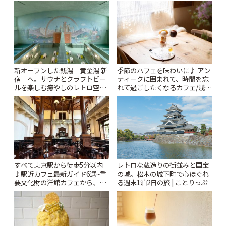
っぷ
新オープンした銭湯「黄金湯 新
季節のパフェを味わいに♪ アン
宿」へ。サウナとクラフトビー
ティークに囲まれて、時間を忘
ルを楽しむ癒やしのレトロ空間
れて過ごしたくなるカフェ/浅草
| ことりっぷ
「annorum cafe」 | ことりっぷ
すべて東京駅から徒歩5分以内
レトロな蔵造りの街並みと国宝
♪駅近カフェ最新ガイド6選~重
の城。松本の城下町で心ほぐれ
要文化財の洋館カフェから、改
る週末1泊2日の旅 | ことりっぷ
札すぐのレトロ喫茶まで~ | こと
りっぷ