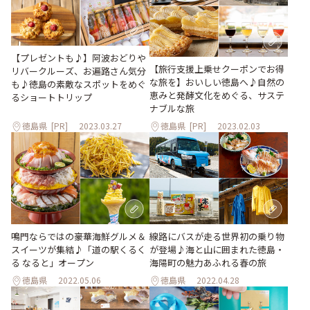
【プレゼントも♪】阿波おどりや
【旅行支援上乗せクーポンでお得
リバークルーズ、お遍路さん気分
な旅を】おいしい徳島へ♪自然の
も♪徳島の素敵なスポットをめぐ
恵みと発酵文化をめぐる、サステ
るショートトリップ
ナブルな旅
徳島県
[PR]
2023.03.27
徳島県
[PR]
2023.02.03
鳴門ならではの豪華海鮮グルメ＆
線路にバスが走る世界初の乗り物
スイーツが集結♪「道の駅くるく
が登場♪海と山に囲まれた徳島・
る なると」オープン
海陽町の魅力あふれる春の旅
徳島県
2022.05.06
徳島県
2022.04.28