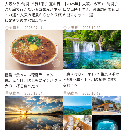
大阪から2時間で行ける♪ 夏の日
【2026年】大阪から車で3時間♪
帰り旅で行きたい関西観光スポッ
日の出時間付き、関西周辺の初日
ト21選～人気の絶景からひとり旅
の出スポット10選
におすすめの穴場まで～
滋賀県
2026.07.19
大阪府
2025.12.23
一度は行きたい四国の絶景スポッ
徳島で食べたい徳島ラーメン5
ト6選〜海・山・川の風景に癒や
選。見た目、味ともにインパクト
されて〜
大の一杯を食べ比べ
徳島県
2025.12.14
徳島県
2025.10.07