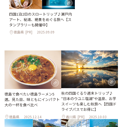
四国1泊2日のスロートリップ♪瀬戸内
アート、秘湯、絶景をめぐる旅へ【ス
タンプラリーも開催中】
徳島県
[PR]
2025.09.09
秋の四国ぐるり週末トリップ♪
徳島で食べたい徳島ラーメン5
"日本のウユニ塩湖"や温泉、お芋
選。見た目、味ともにインパクト
スイーツも楽しむ秋旅へ【四国ド
大の一杯を食べ比べ
ライブパスでお得に】
徳島県
2025.12.14
香川県
[PR]
2025.10.03