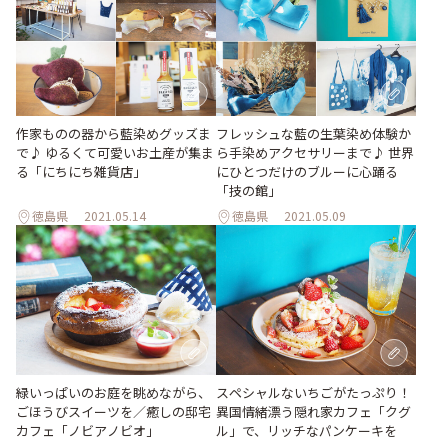
作家ものの器から藍染めグッズま
フレッシュな藍の生葉染め体験か
で♪ ゆるくて可愛いお土産が集ま
ら手染めアクセサリーまで♪ 世界
る「にちにち雑貨店」
にひとつだけのブルーに心踊る
「技の館」
徳島県
2021.05.14
徳島県
2021.05.09
緑いっぱいのお庭を眺めながら、
スペシャルないちごがたっぷり！
ごほうびスイーツを／癒しの邸宅
異国情緒漂う隠れ家カフェ「クグ
カフェ「ノビアノビオ」
ル」で、リッチなパンケーキを