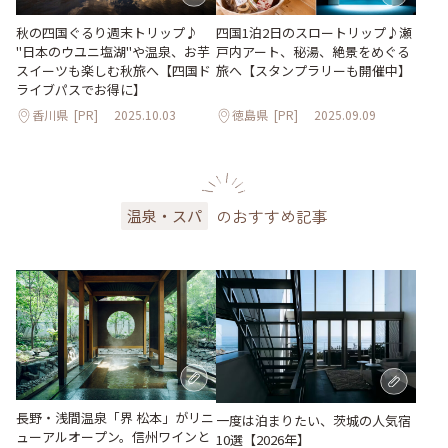
秋の四国ぐるり週末トリップ♪
四国1泊2日のスロートリップ♪瀬
"日本のウユニ塩湖"や温泉、お芋
戸内アート、秘湯、絶景をめぐる
スイーツも楽しむ秋旅へ【四国ド
旅へ【スタンプラリーも開催中】
ライブパスでお得に】
香川県
[PR]
2025.10.03
徳島県
[PR]
2025.09.09
のおすすめ記事
温泉・スパ
長野・浅間温泉「界 松本」がリニ
一度は泊まりたい、茨城の人気宿
ューアルオープン。信州ワインと
10選【2026年】