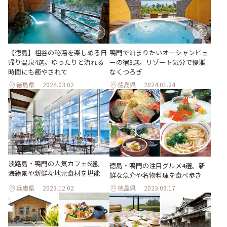
【徳島】祖谷の秘湯を楽しめる日
鳴門で泊まりたいオーシャンビュ
帰り温泉4選。ゆったりと流れる
ーの宿3選。リゾート気分で優雅
時間にも癒やされて
なくつろぎ
徳島県
2024.03.02
徳島県
2024.01.24
淡路島・鳴門の人気カフェ6選。
徳島・鳴門の注目グルメ4選。新
海絶景や新鮮な地元食材を堪能
鮮な魚介や名物料理を食べ歩き
兵庫県
2023.12.02
徳島県
2023.09.17