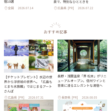
宿10選
泉で、特別なひとときを
全国
2026.07.14
広島県
[PR]
2026.07.22
おすすめ記事
長野・浅間温泉「界 松本」がリニ
【チケットプレゼント】水辺の世
ューアルオープン。信州ワインと
界から浮世絵の世界へ。「広島も
音楽に浸るエレガントな湯宿へ
とまち水族館」ではじまるアート
さんぽ
広島県
[PR]
2026.07.31
長野県
[PR]
2026.08.05