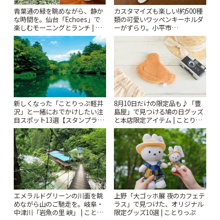
青葉通の緑を眺めながら、静か
カスタマイズも楽しい!約500種
な時間を。仙台「Echoes」で
類の可愛いワッペンキーホルダ
楽しむモーニングとランチ | こ
ーがずらり。小平市
とりっぷ
「Kimamaya T&K」 | ことりっ
ぷ
新しくなった「ことりっぷ軽井
8月10日だけの限定品も♪「豊
沢」と一緒におでかけしたい注
島屋」で見つける鳩の日グッズ
目スポット13選【スタンプラリ
と本店限定アイテム | ことりっ
ー開催中】 | ことりっぷ
ぷ
エメラルドグリーンの川面を眺
上野「大ゴッホ展 夜のカフェテ
めながら山のご馳走を。岐阜・
ラス」で見つけた、オリジナル
中津川「岩魚の里 峡」 | ことり
限定グッズ10選 | ことりっぷ