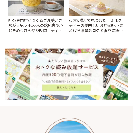
紅茶専門店がつくるご褒美かき
東京&横浜で見つけた、ミルク
氷が人気♪ 代々木の路地裏で心
ティーの美味しいお店6選~心ほ
ときめくひんやり時間「ティー
どける濃厚なコクと香りに癒や
スイーツ ラボ コンテナート」 |
されるティータイム~ | ことりっ
ことりっぷ
ぷ