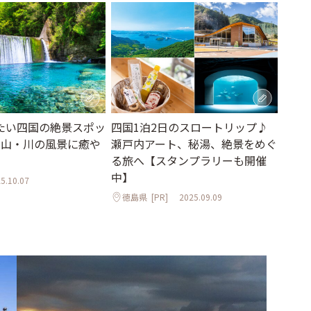
たい四国の絶景スポッ
四国1泊2日のスロートリップ♪
・山・川の風景に癒や
瀬戸内アート、秘湯、絶景をめぐ
る旅へ【スタンプラリーも開催
中】
5.10.07
徳島県
[PR]
2025.09.09