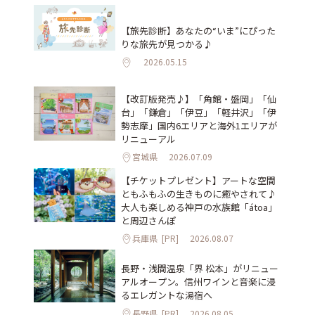
【旅先診断】あなたの“いま”にぴった
りな旅先が見つかる♪
2026.05.15
【改訂版発売♪】「角館・盛岡」「仙
台」「鎌倉」「伊豆」「軽井沢」「伊
勢志摩」国内6エリアと海外1エリアが
リニューアル
宮城県
2026.07.09
【チケットプレゼント】アートな空間
ともふもふの生きものに癒やされて♪
大人も楽しめる神戸の水族館「átoa」
と周辺さんぽ
兵庫県
[PR]
2026.08.07
長野・浅間温泉「界 松本」がリニュー
アルオープン。信州ワインと音楽に浸
るエレガントな湯宿へ
長野県
[PR]
2026.08.05