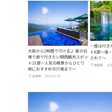
一度は行き
大阪から2時間で行ける♪ 夏の日
ト6選〜海
帰り旅で行きたい関西観光スポッ
されて〜
ト21選～人気の絶景からひとり
徳島県
202
旅におすすめの穴場まで～
滋賀県
2026.07.19