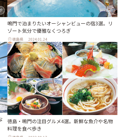
。
鳴門で泊まりたいオーシャンビューの宿3選。リ
ゾート気分で優雅なくつろぎ
徳島県
2024.01.24
な
徳島・鳴門の注目グルメ4選。新鮮な魚介や名物
料理を食べ歩き