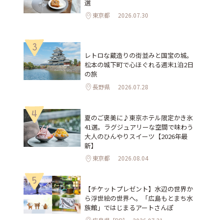
選
東京都
2026.07.30
3
レトロな蔵造りの街並みと国宝の城。
松本の城下町で心ほぐれる週末1泊2日
の旅
長野県
2026.07.28
4
夏のご褒美に♪東京ホテル限定かき氷
41選。ラグジュアリーな空間で味わう
大人のひんやりスイーツ【2026年最
新】
東京都
2026.08.04
5
【チケットプレゼント】水辺の世界か
ら浮世絵の世界へ。「広島もとまち水
族館」ではじまるアートさんぽ