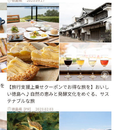
徳島県
2023.09.17
を
【旅行支援上乗せクーポンでお得な旅を】おいし
い徳島へ♪自然の恵みと発酵文化をめぐる、サス
テナブルな旅
徳島県
[PR]
2023.02.03