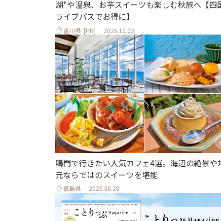
湖"や温泉、お芋スイーツも楽しむ秋旅へ【四
ライブパスでお得に】
香川県
[PR]
2025.10.03
鳴門で行きたい人気カフェ4選。海辺の絶景や
元ならではのスイーツを堪能
徳島県
2025.08.28