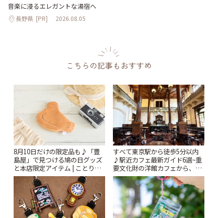
音楽に浸るエレガントな湯宿へ
長野県
[PR]
2026.08.05
こちらの記事もおすすめ
8月10日だけの限定品も♪「豊
すべて東京駅から徒歩5分以内
島屋」で見つける鳩の日グッズ
♪駅近カフェ最新ガイド6選~重
と本店限定アイテム | ことりっ
要文化財の洋館カフェから、改
ぷ
札すぐのレトロ喫茶まで~ | こと
りっぷ