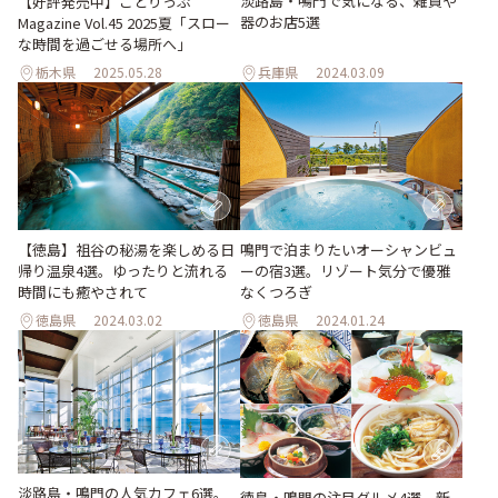
淡路島・鳴門で気になる、雑貨や
【好評発売中】ことりっぷ
器のお店5選
Magazine Vol.45 2025夏「スロー
な時間を過ごせる場所へ」
栃木県
2025.05.28
兵庫県
2024.03.09
【徳島】祖谷の秘湯を楽しめる日
鳴門で泊まりたいオーシャンビュ
帰り温泉4選。ゆったりと流れる
ーの宿3選。リゾート気分で優雅
時間にも癒やされて
なくつろぎ
徳島県
2024.03.02
徳島県
2024.01.24
淡路島・鳴門の人気カフェ6選。
徳島・鳴門の注目グルメ4選。新