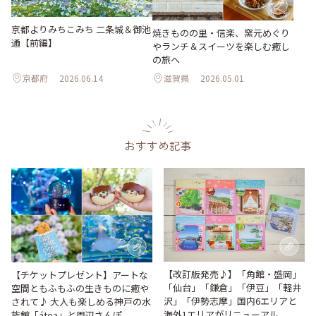
京都よりみちこみち 二条城＆御池
焼きものの里・信楽、窯元めぐり
通【前編】
やランチ＆スイーツを楽しむ癒し
の旅へ
京都府
2026.06.14
滋賀県
2026.05.01
おすすめ記事
【改訂版発売♪】「角館・盛岡」
【チケットプレゼント】アートな
「仙台」「鎌倉」「伊豆」「軽井
空間ともふもふの生きものに癒や
沢」「伊勢志摩」国内6エリアと
されて♪ 大人も楽しめる神戸の水
海外1エリアがリニューアル
族館「átoa」と周辺さんぽ