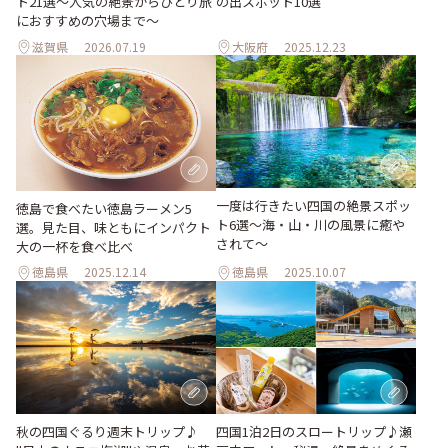
ト21選～人気の絶景からひとり旅
の出スポット10選
におすすめの穴場まで～
滋賀県
2026.07.19
大阪府
2025.12.23
一度は行きたい四国の絶景スポッ
徳島で食べたい徳島ラーメン5
ト6選〜海・山・川の風景に癒や
選。見た目、味ともにインパクト
されて〜
大の一杯を食べ比べ
徳島県
2025.12.14
徳島県
2025.10.07
秋の四国ぐるり週末トリップ♪
四国1泊2日のスロートリップ♪瀬