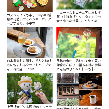
キュートなミニチュアに思わず
カスタマイズも楽しい!約500種
夢中♪鎌倉「イクスタン」で出
類の可愛いワッペンキーホルダ
会う小さな世界 | ことりっぷ
ーがずらり。小平市
「Kimamaya T&K」 | ことりっ
ぷ
風鈴の音色に誘われて歩く夏の
日本橋兜町に誕生。香りと静け
鎌倉さんぽ♪由緒ある社の参拝
さに包まれるクラフトハーブテ
と老舗のひんやり甘味も | こと
ィー専門店「TYNK
りっぷ
Kabutocho」 | ことりっぷ
上野「大ゴッホ展 夜のカフェテ
青葉通の緑を眺めながら、静か