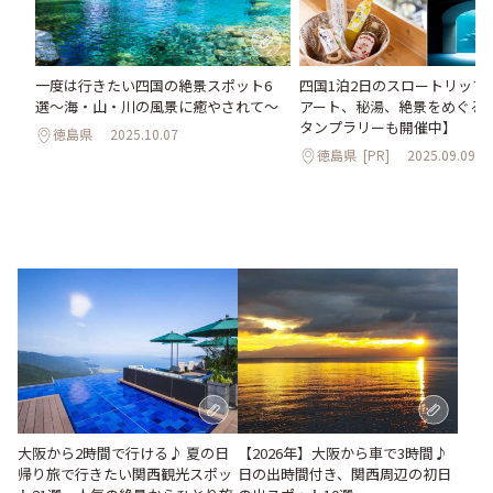
一度は行きたい四国の絶景スポット6
四国1泊2日のスロートリップ
選〜海・山・川の風景に癒やされて〜
アート、秘湯、絶景をめぐる
タンプラリーも開催中】
徳島県
2025.10.07
徳島県
[PR]
2025.09.09
大阪から2時間で行ける♪ 夏の日
【2026年】大阪から車で3時間♪
帰り旅で行きたい関西観光スポッ
日の出時間付き、関西周辺の初日