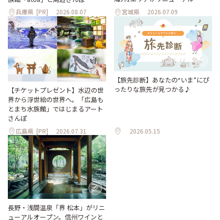
兵庫県
[PR]
2026.08.07
宮城県
2026.07.09
【旅先診断】あなたの“いま”にぴ
ったりな旅先が見つかる♪
【チケットプレゼント】水辺の世
界から浮世絵の世界へ。「広島も
とまち水族館」ではじまるアート
さんぽ
広島県
[PR]
2026.07.31
2026.05.15
長野・浅間温泉「界 松本」がリニ
ューアルオープン。信州ワインと