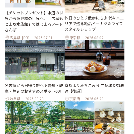
【チケットプレゼント】水辺の世
休日のひとり散歩にも♪ 代々木エ
界から浮世絵の世界へ。「広島も
リアで巡る絶品ドーナツ＆ライフ
とまち水族館」ではじまるアート
スタイルショップ
さんぽ
広島県
[PR]
2026.07.31
東京都
2026.08.02
名古屋から日帰り旅へ♪愛知・岐
京都よりみちこみち 二条城＆御池
阜・静岡のおすすめスポット6選
通【後編】
岐阜県
2025.09.23
京都府
2026.06.20