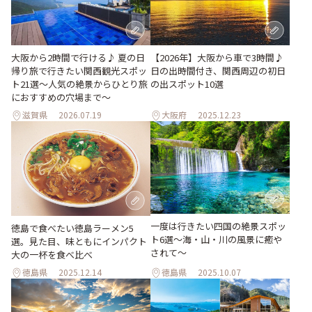
大阪から2時間で行ける♪ 夏の日
【2026年】大阪から車で3時間♪
帰り旅で行きたい関西観光スポッ
日の出時間付き、関西周辺の初日
ト21選～人気の絶景からひとり旅
の出スポット10選
におすすめの穴場まで～
滋賀県
2026.07.19
大阪府
2025.12.23
一度は行きたい四国の絶景スポッ
徳島で食べたい徳島ラーメン5
ト6選〜海・山・川の風景に癒や
選。見た目、味ともにインパクト
されて〜
大の一杯を食べ比べ
徳島県
2025.12.14
徳島県
2025.10.07