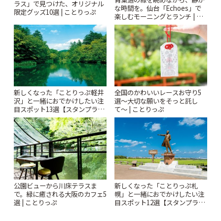
ラス」で見つけた、オリジナル
な時間を。仙台「Echoes」で
限定グッズ10選 | ことりっぷ
楽しむモーニングとランチ | こ
とりっぷ
新しくなった「ことりっぷ軽井
全国のかわいいレースお守り5
沢」と一緒におでかけしたい注
選〜大切な願いをそっと託し
目スポット13選【スタンプラリ
て〜 | ことりっぷ
ー開催中】 | ことりっぷ
公園ビューから川床テラスま
新しくなった「ことりっぷ札
で。緑に癒される大阪のカフェ5
幌」と一緒におでかけしたい注
選 | ことりっぷ
目スポット12選【スタンプラリ
ー開催中】 | ことりっぷ