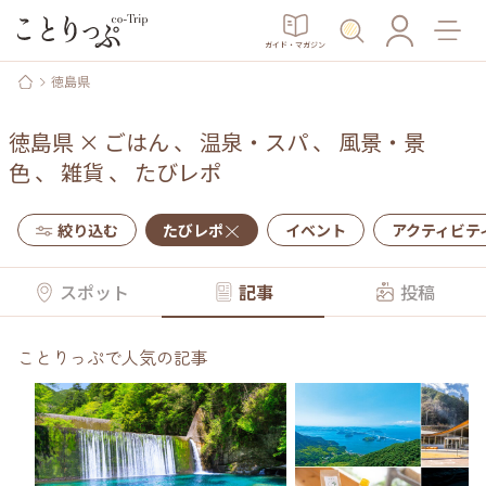
ガイド・マガジン
徳島県
徳島県
×
ごはん
、
温泉・スパ
、
風景・景
色
、
雑貨
、
たびレポ
絞り込む
たびレポ
イベント
アクティビテ
スポット
記事
投稿
ことりっぷで人気の記事