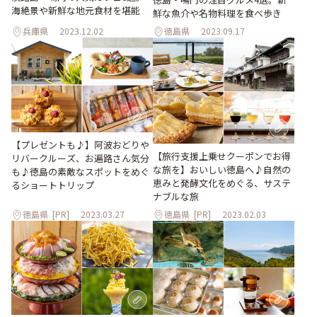
海絶景や新鮮な地元食材を堪能
鮮な魚介や名物料理を食べ歩き
兵庫県
2023.12.02
徳島県
2023.09.17
【プレゼントも♪】阿波おどりや
【旅行支援上乗せクーポンでお得
リバークルーズ、お遍路さん気分
な旅を】おいしい徳島へ♪自然の
も♪徳島の素敵なスポットをめぐ
恵みと発酵文化をめぐる、サステ
るショートトリップ
ナブルな旅
徳島県
[PR]
2023.03.27
徳島県
[PR]
2023.02.03