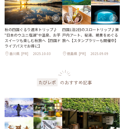
秋の四国ぐるり週末トリップ♪
四国1泊2日のスロートリップ♪瀬
"日本のウユニ塩湖"や温泉、お芋
戸内アート、秘湯、絶景をめぐる
スイーツも楽しむ秋旅へ【四国ド
旅へ【スタンプラリーも開催中】
ライブパスでお得に】
香川県
[PR]
2025.10.03
徳島県
[PR]
2025.09.09
のおすすめ記事
たびレポ